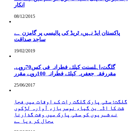
انکار
08/12/2015
پاکستان ایڈ نہیں، ٹریڈ کی پالیسی پر گامزن ہے
ساجد صداقت
19/02/2019
,گلگت،اہلسنت کیلئے فطرانہ فی کس70روپے
مقررفقہ جعفریہ کیلئے فطرانہ 100روپے مقرر
25/06/2017
گلگت: سٹی پارک گلگت رات کے اوقات میں فحا
شت کا اڈہ بن گیا، نوسرباز، آوارہ لڑکوں
نے شہریوں کو سٹی پارک میں وقت گذارنا
محال کر دیا ہے