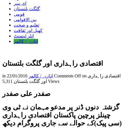
ای پیپر
گلگت بلتستان
قومی
بین الاقوامی
تعلیم و صحت
کھیل اور ثقافت
انٹر ٹینمنٹ
اداریہ / کالمز
اقتصادی راہداری اور گلگت بلتستان
on اقتصادی راہداری
Comments Off
اداریہ / کالمز
22/01/2016
in
5,311 Views
اور گلگت بلتستان
صفدر علی صفدر
گزشتہ دنوں ڈنر پر مدعو مہمان نے ٹی وی
چینلز پرچین پاکستان اقتصادی راہداری
(سی پیک)کے حوالے سے جاری پروگرام دیکھ