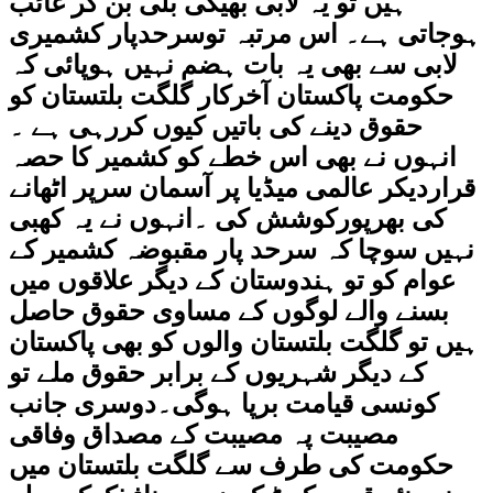
ہیں تو یہ لابی بھیگی بلی بن کر غائب
ہوجاتی ہے۔ اس مرتبہ توسرحدپار کشمیری
لابی سے بھی یہ بات ہضم نہیں ہوپائی کہ
حکومت پاکستان آخرکار گلگت بلتستان کو
حقوق دینے کی باتیں کیوں کررہی ہے ۔
انہوں نے بھی اس خطے کو کشمیر کا حصہ
قراردیکر عالمی میڈیا پر آسمان سرپر اٹھانے
کی بھرپورکوشش کی ۔انہوں نے یہ کھبی
نہیں سوچا کہ سرحد پار مقبوضہ کشمیر کے
عوام کو تو ہندوستان کے دیگر علاقوں میں
بسنے والے لوگوں کے مساوی حقوق حاصل
ہیں تو گلگت بلتستان والوں کو بھی پاکستان
کے دیگر شہریوں کے برابر حقوق ملے تو
کونسی قیامت برپا ہوگی۔دوسری جانب
مصیبت پہ مصیبت کے مصداق وفاقی
حکومت کی طرف سے گلگت بلتستان میں