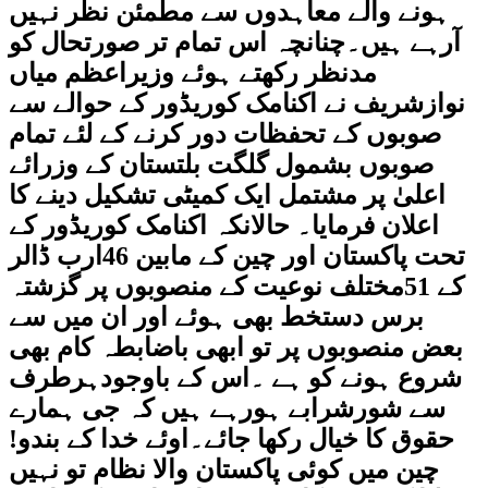
ہونے والے معاہدوں سے مطمئن نظر نہیں
آرہے ہیں۔چنانچہ اس تمام تر صورتحال کو
مدنظر رکھتے ہوئے وزیراعظم میاں
نوازشریف نے اکنامک کوریڈور کے حوالے سے
صوبوں کے تحفظات دور کرنے کے لئے تمام
صوبوں بشمول گلگت بلتستان کے وزرائے
اعلیٰ پر مشتمل ایک کمیٹی تشکیل دینے کا
اعلان فرمایا۔ حالانکہ اکنامک کوریڈور کے
تحت پاکستان اور چین کے مابین 46ارب ڈالر
کے 51مختلف نوعیت کے منصوبوں پر گزشتہ
برس دستخط بھی ہوئے اور ان میں سے
بعض منصوبوں پر تو ابھی باضابطہ کام بھی
شروع ہونے کو ہے ۔اس کے باوجودہرطرف
سے شورشرابے ہورہے ہیں کہ جی ہمارے
حقوق کا خیال رکھا جائے۔اوئے خدا کے بندو!
چین میں کوئی پاکستان والا نظام تو نہیں