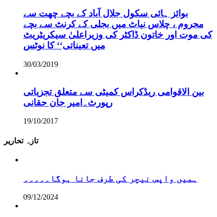
بوائز ہائی سکول جلال آباد کے بچے چھت سے
محروم ، چلاس نیاٹ میں بجلی کے کرنٹ سے بچے
کی موت اور خاتون ڈاکٹر کی وزیراعلیٰ سیکریٹریٹ
میں تعیناتی‘‘ کا نوٹس
30/03/2019
بین الاقوامی ریڈکراس کمیٹی سے متعلق تجزیاتی
رپورٹ۔امیر جان حقانی
19/10/2017
تازہ تحاریر
ہمیں واپس نیچر کی طرف جانا ہوگا۔۔۔۔۔
09/12/2024