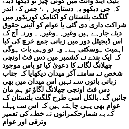
بلیک اینڈ وائٹ میں کوئی چیز تو دیکھا دیتے
کہ جی دیکھو یہ دستاویز ہے‘ جس کے اندر
گلگت بلتستان کو اکنامک کوریڈور میں
شراکت داری دی گئی یا عوام کو آئینی حقوق
دیئے جارہے ہیں وغیرہ۔وغیرہ۔ ورنہ آج کے
اس ڈیجیٹل دور میں زبانی جمع خرچ کی کیا
اہمیت ہوسکتی ہے۔ وہ تو وہی بات ہوگی
کہ ایک بندے نے کشمیر میں دس فٹ اونچی
چھلانگ لگانے کا دعویٰ کیا تو پاس موجود
شخص نے سامنے آکر میدان دیکھایا کہ جناب
زبانی باتوں سے نہیں اس میدان میں بھی
دس فٹ اونچی چھلانگ لگاؤ تو ہم مان
جائیں گے۔بالکل اسی طرح گلگت بلتستان کے
عوام بھی یہی چاہتے ہیں کہ اس سے پہلے
کے بے شمارحکمرانوں نے خطے کی تعمیر
وترقی اور عوام