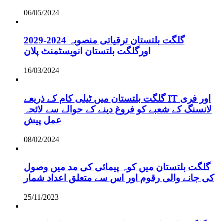
06/05/2024
گلگت بلتستان ترقیاتی منصوبہ 2024-2029
اورگلگت بلتستان انویسٹمنٹ پلان
16/03/2024
گلگت بلتستان میں ٹیلی کام کے ذریعے IT اور فری
لانسنگ کے شعبے کو فروغ دینے کے حوالے سے لائحہ
عمل پیش
08/02/2024
گلگت بلتستان میں کوہ پیمائی کی مد میں وصول
کی جانے والی رقوم اور اس سے متعلق اعداد شمار
25/11/2023