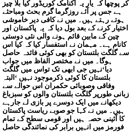
کر پوچھا کہ یار یہ اکنامک کوریڈور کیا بلا چیز
ہے جس پر آئے روزگرما گرم بحث ومباحثے
ہوتے رہتے ہیں۔ میں نے کافی دیر خاموشی
اختیار کرنے کے بعد بول دیا کہ یہ پاکستان اور
چین کے مابین قائم ہونے والی نئی دوستی
کانام ہے۔ مہمان نے استفسار کیا کہ کیا اس
سے گلگت بلتستان کو بھی کوئی فائدہ حاصل
ہوگا۔ میں نے مختصر الفاظ میں جواب
دیا‘نہیں جی ابھی تک تواس میں گلگت
بلتستان کا کوئی ذکرموجود نہیں ‘البتہ
وفاقی وصوبائی حکمران اس حوالے سے
زبانی طورپر گلگت بلتستان والوں کو سبزباغ
دیکھانے میں ایک دوسرے پر بازی لے جارہے
ہیں۔ میں نے کہا جو صوبے ریاست پاکستان
کا آئینی حصہ ہیں اور قومی سطح کے تمام
فورمز میں انہیں برابر کی نمائندگی حاصل