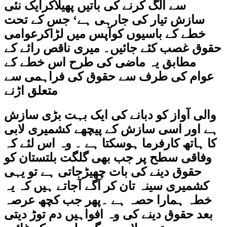
سے الگ کرنے کی باتیں پھیلاکرایک نئی
سازش تیار کی جارہی ہے‘ جس کے تحت
خطے کے باسیوں کوآپس میں لڑاکرعوامی
حقوق غصب کئے جائیں۔ میری ناقص رائے کے
مطابق یہ ماضی کی طرح اس خطے کے
عوام کی طرف سے حقوق کی فراہمی سے
متعلق اڑنے
والی آواز کو دبانے کی ایک بہت بڑی سازش
ہے اور اسی سازش کے پیچھے کشمیری لابی
کا ہاتھ کارفرما ہوسکتا ہے ۔ وہ اس لئے کہ
وفاقی سطح پر جب بھی گلگت بلتستان کو
حقوق دینے کی بات چھیڑجاتی ہے تو یہی
کشمیری سینہ تان کر آگے آجاتے ہیں کہ یہ
خطہ ہمارا حصہ ہے ۔پھر جب کچھ عرصہ
بعد حقوق دینے کی وہ افواہیں دم توڑ دیتی