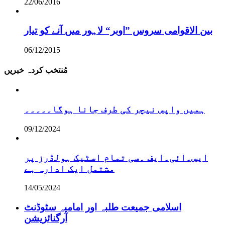
22/06/2016
بین الاقوامی سروس ”اوبر“ لاہور میں آنے کو تیار
06/12/2015
مُنتخب کردہ خبریں
ہمیں واپس نیچر کی طرف جانا ہوگا۔۔۔۔۔
09/12/2024
ایس۔ائی۔ایف ۔سی تمام اسٹیک ہولڈرز پر
مشتمل ایک ادارہ ہے
14/05/2024
اسلامی جمیعت طلبہ اور امامیہ سٹوڈنٹ
آرگنائزیشن