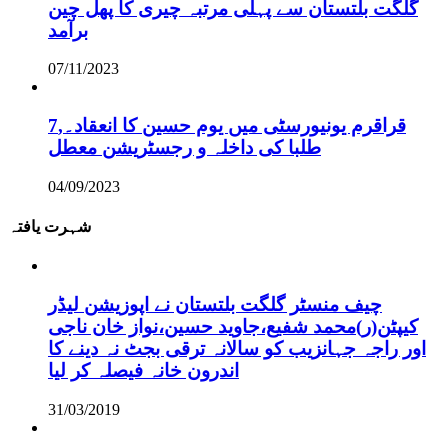
گلگت بلتستان سے پہلی مرتبہ چیری کا پھل چین
برآمد
07/11/2023
قراقرم یونیورسٹی میں یوم حسین کا انعقاد۔,7
طلبا کی داخلہ و رجسٹریشن معطل
04/09/2023
شہرت یافتہ
چیف منسٹر گلگت بلتستان نے اپوزیشن لیڈر
کیپٹن(ر)محمد شفیع،جاوید حسین،نواز خان ناجی
اور راجہ جہانزیب کو سالانہ ترقی بجٹ نہ دینے کا
اندرون خانہ فیصلہ کر لیا
31/03/2019