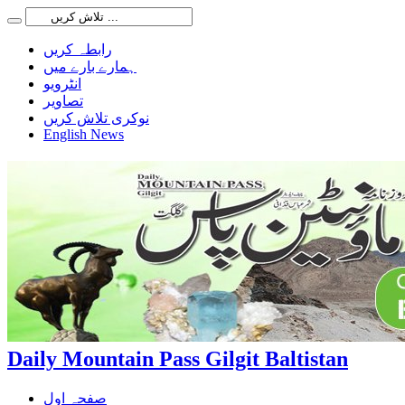
رابطہ کریں
ہمارے بارے میں
انٹرویو
تصاویر
نوکری تلاش کریں
English News
Daily Mountain Pass Gilgit Baltistan
صفحہ اول