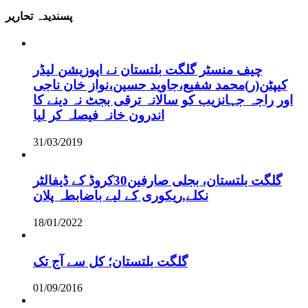
پسندیدہ تحاریر
چیف منسٹر گلگت بلتستان نے اپوزیشن لیڈر
کیپٹن(ر)محمد شفیع،جاوید حسین،نواز خان ناجی
اور راجہ جہانزیب کو سالانہ ترقی بجٹ نہ دینے کا
اندرون خانہ فیصلہ کر لیا
31/03/2019
گلگت بلتستان، بجلی صارفین30کروڈ کے ڈیفالٹر
نکلے,ریکوری کے لیے باضابطہ پلان
18/01/2022
گلگت بلتستان؛ کل سے آج تک
01/09/2016