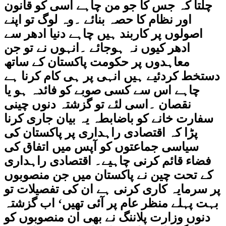
چلتا کہ جس کا جو من چاہے اسی کو قانون
اور نظام کا حصہ بنائے ۔وہ لوگ تو اپنے
اصولوں پر کاربند ہیں چاہے دنیا ادھر سے
ادھر کیوں نہ ہوجائے ۔انہوں نے تو جن
معاہدوں پر حکومت پاکستان کے ساتھ
دستخط کردئیے ہیں انہی پر ہی کام کرنا ہے
چاہے اس سے کسی صوبے کو فائدہ ہو یا
نقصان ۔اسی لئے تو گزشتہ دنوں چینی
سفارت خانے کو باضابطہ یہ بیان جاری کرنا
پڑا کہ اقتصادی راہداری پر پاکستان کی
سیاسی جماعتوں کو آپس میں اتفاق کی
فضاء قائم کرنی چاہیے۔ اقتصادی راہداری
کے تحت چین نے پاکستان میں جن منصوبوں
پر سرمایہ کاری کرنی ہے ان کی تفصیلات تو
بہت پہلے منظر عام پر آئی تھیں‘ اب گزشتہ
دنوں وزارت پلاننگ نے بھی ان منصوبوں کو