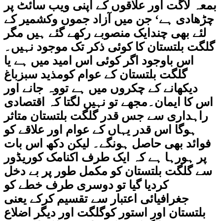
بمعہ لاگت اور علاقوں کے اپنی ویب سائٹ پر
چڑھادی ہے‘ جن میں آزاد جموں وکشمیر کے
لئے بھی چندایک منصوبے رکھے گئے ہیں مگر
گلگت بلتستان کا کوئی ذکر تک موجود نہیں۔
اس باوجود اگر کوئی اس امید میں ہے یا
گلگت بلتستان کے عوام کومذید سبزباغ
دیکھانے کے چکروں میں ہے تووہ جانے اور
اس کا ایمان۔مجھے تو نہیں لگتا کہ اقتصادی
راہداری سے جس قدر گلگت بلتستان متاثر
ہوگا اس قدر یہاں کے عوام اور علاقے کو
فوائد بھی حاصل ہونگے۔ لیکن دکھ اس بات
پر ہورہا ہے کہ ایک طرف اکنامک کوریڈور
سے گلگت بلتستان کو مکمل طور پر بے دخل
کردیا گیا تو دوسری طرف خطے کو
جغرافیائی اعتبار سے تقسیم کرکے یعنی
بلتستان اور استور کوگلگت اور دیگر اضلاع