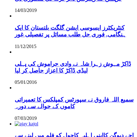
14/03/2019
کنٹریکٹرز ایسوسی ایشن گلگت بلتستان کا ایک
ہنگامی, فوری حل طلب مسائل پر تفصیلی غور
11/12/2015
ڈاکڑ مہوش زہرا شاہ نے وادی حراموش کی پہلی
لیڈی ڈاکڑ کا اعزاز حاصل کر لیا
05/01/2016
سمیع اللہ فاروق نے سپورٹس کمپلکس کا تعمیراتی
کاموں کے حوالے سے دورہ
07/03/2019
اجے دیوگن کااپنی اہلیہ کاجول کو فلم میں لینے سے