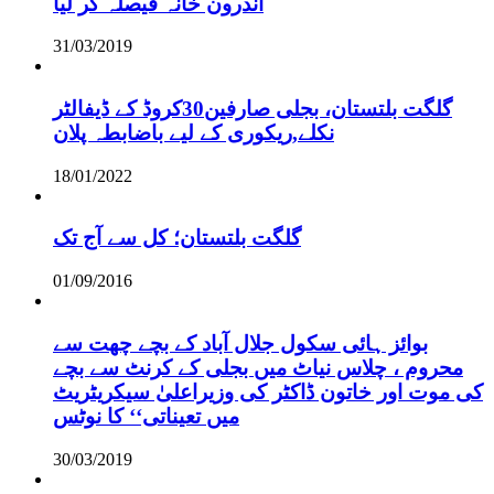
اندرون خانہ فیصلہ کر لیا
31/03/2019
گلگت بلتستان، بجلی صارفین30کروڈ کے ڈیفالٹر
نکلے,ریکوری کے لیے باضابطہ پلان
18/01/2022
گلگت بلتستان؛ کل سے آج تک
01/09/2016
بوائز ہائی سکول جلال آباد کے بچے چھت سے
محروم ، چلاس نیاٹ میں بجلی کے کرنٹ سے بچے
کی موت اور خاتون ڈاکٹر کی وزیراعلیٰ سیکریٹریٹ
میں تعیناتی‘‘ کا نوٹس
30/03/2019