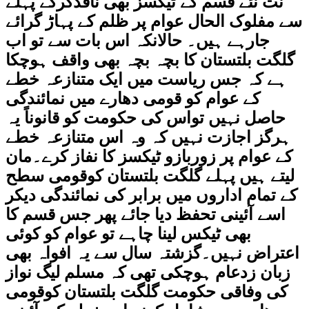
نت نئے قسم کے ٹیکسز بھی نافذکرکے پہلے
سے مفلوک الحال عوام پر ظلم کے پہاڑ گرائے
جارہے ہیں۔ حالانکہ اس بات سے تو اب
گلگت بلتستان کا بچہ بچہ بھی واقف ہوچکا
ہے کہ جس ریاست میں ایک متنازعہ خطے
کے عوام کو قومی دھارے میں نمائندگی
حاصل نہیں تواس کی حکومت کو قانوناً یہ
ہرگز اجازت نہیں کہ وہ اس متنازعہ خطے
کے عوام پر زوربازو ٹیکسز کا نفاز کرے۔مان
لیتے ہیں پہلے گلگت بلتستان کوقومی سطح
کے تمام اداروں میں برابر کی نمائندگی دیکر
اسے آئینی تحفظ دیا جائے پھر جس قسم کا
بھی ٹیکس لینا چاہے تو عوام کو کوئی
اعتراض نہیں۔گزشتہ سال سے یہ افواہ بھی
زبان زدعام ہوچکی تھی کہ مسلم لیگ نواز
کی وفاقی حکومت گلگت بلتستان کوقومی