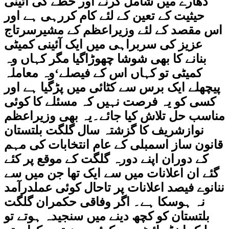
دھارے میں شامل کرنے اور خطے کی آئینی
حیثیت کے تعین کے لئے کام کررہی ہے اور
اس مقصد کے لئے وزیراعظم کے مشیرسرتاج
عزیز کی سربراہی میں ایک آئینی کمیٹی
بنانے کا بھی شوشا چھوڑاگیا مگر کہاں وہ
کمیٹی تو کہاں اس کے فیصلے‘وہ معاملہ
پیچھلے ایک برس سے کٹائی میں پڑگیا ہے اور
کسی کو یہ فرصت نہیں کہ مسئلے کا کوئی
مناسب حل تلاش کیا جائے۔یہ بھی وزیراعظم
نوازشریف کا گزشتہ سال گلگت بلتستان
قانون ساز اسمبلی کے عام انتخابات کی مہم
کے دوران اپنے دورہ گلگت کے موقع پر کئے
گئے ان اعلانات میں سے ایک تھا جن میں سے
ننانوے فیصد اعلانات پر تاحال کوئی عملدرآمد
نہ ہوسکا ہے۔ اگر وفاقی حکمران گلگت
بلتستان کو کچھ دینے میں سنجیدہ ہوتے تو