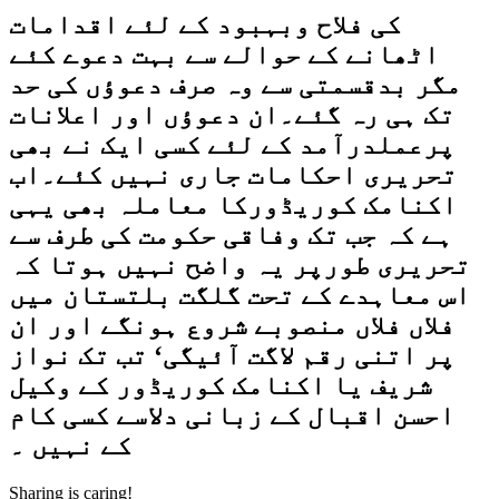
کی فلاح وبہبود کے لئے اقدامات
اٹھانے کے حوالے سے بہت دعوے کئے
مگر بدقسمتی سے وہ صرف دعوؤں کی حد
تک ہی رہ گئے۔ان دعوؤں اور اعلانات
پرعملدرآمد کے لئے کسی ایک نے بھی
تحریری احکامات جاری نہیں کئے۔اب
اکنامک کوریڈورکا معاملہ بھی یہی
ہے کہ جب تک وفاقی حکومت کی طرف سے
تحریری طورپر یہ واضح نہیں ہوتا کہ
اس معاہدے کے تحت گلگت بلتستان میں
فلاں فلاں منصوبے شروع ہونگے اور ان
پر اتنی رقم لاگت آئیگی‘ تب تک نواز
شریف یا اکنامک کوریڈور کے وکیل
احسن اقبال کے زبانی دلاسے کسی کام
کے نہیں ۔
Sharing is caring!