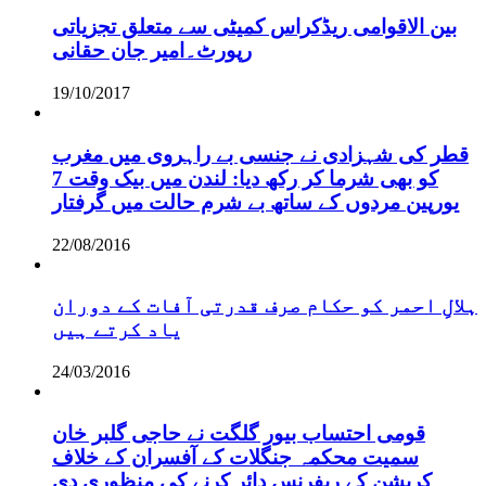
بین الاقوامی ریڈکراس کمیٹی سے متعلق تجزیاتی
رپورٹ۔امیر جان حقانی
19/10/2017
قطر کی شہزادی نے جنسی بے راہروی میں مغرب
کو بھی شرما کر رکھ دیا: لندن میں بیک وقت 7
یورپین مردوں کے ساتھ بے شرم حالت میں گرفتار
22/08/2016
ہلالِ احمر کو حکام صرف قدرتی آفات کے دوران
یاد کرتے ہیں
24/03/2016
قومی احتساب بیور گلگت نے حاجی گلبر خان
سمیت محکمہ جنگلات کے آفسران کے خلاف
کرپشن کے ریفرنس دائر کرنے کی منظوری دی