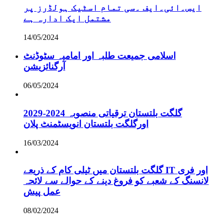
ایس۔ائی۔ایف ۔سی تمام اسٹیک ہولڈرز پر
مشتمل ایک ادارہ ہے
14/05/2024
اسلامی جمیعت طلبہ اور امامیہ سٹوڈنٹ
آرگنائزیشن
06/05/2024
گلگت بلتستان ترقیاتی منصوبہ 2024-2029
اورگلگت بلتستان انویسٹمنٹ پلان
16/03/2024
گلگت بلتستان میں ٹیلی کام کے ذریعے IT اور فری
لانسنگ کے شعبے کو فروغ دینے کے حوالے سے لائحہ
عمل پیش
08/02/2024