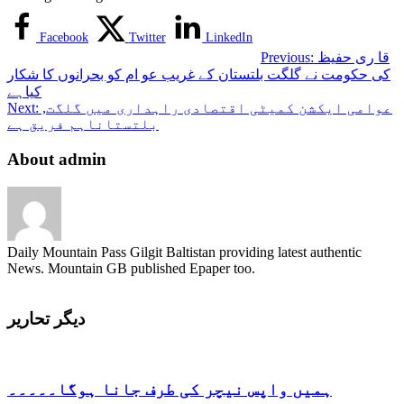
Facebook
Twitter
LinkedIn
قا ری حفیظ
Previous:
کی حکومت نے گلگت بلتستان کے غریب عو ام کو بحرانوں کا شکار
کیاہے
,عوامی ایکشن کمیٹی اقتصادی راہداری میں گلگت
Next:
بلتستاناہم فریق ہے
About admin
Daily Mountain Pass Gilgit Baltistan providing latest authentic
News. Mountain GB published Epaper too.
دیگر تحاریر
ہمیں واپس نیچر کی طرف جانا ہوگا۔۔۔۔۔