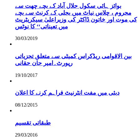
بوائز ہائی سکول جلال آباد کے بچے چھت سے
محروم ، چلاس نیاٹ میں بجلی کے کرنٹ سے بچے
کی موت اور خاتون ڈاکٹر کی وزیراعلیٰ سیکریٹریٹ
میں تعیناتی‘‘ کا نوٹس
30/03/2019
بین الاقوامی ریڈکراس کمیٹی سے متعلق تجزیاتی
رپورٹ۔امیر جان حقانی
19/10/2017
دبئی میں مفت انٹرنیٹ فراہم کرنے کا اعلان
08/12/2015
طبقاتی تقسیم
29/03/2016