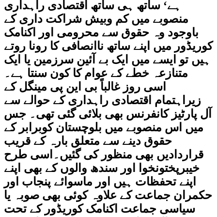
ہے‘ ساتھ ہی ساتھ اقتصادی راہداری
منصوبے میں کم وبیش شراکت داری کے
باوجود وہ حقوق سے محرومی اور اکنامک
کوریڈور میں اپنے ساتھ ناانصافی کا رونا روتے
ہیں تو ایسے میں ایک بے آئین سرزمین یا ایک
متنازعہ خطے کے عوام کا کون سنتا ہے۔
اسی روز غالباً بی این پی مینگل کے
زیراہتمام اقتصادی راہداری کے حوالے سے
آل پارٹیز کانفرنس بھی بلائی گئی تھی۔ جس
میں اس منصوبے میں بلوچستان کوبرابر کے
حقوق دینے سے متعلق بارہ کے قریب
قراردادیں بھی منظور کی گئیں۔اسی طرح
خیبرپختونخوا اور سندھ والوں کے بھی اپنے
اپنے تحفظات ہیں اور ماسوائے پنجاب اور
حکمران جماعت کے علاوہ کوئی بھی صوبہ یا
سیاسی جماعت اکنامک کوریڈور کے تحت