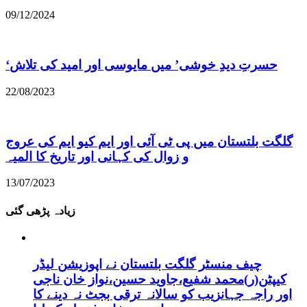
09/12/2024
22/08/2023
گلگت بلتستان میں پی ٹی آئی اور ایم کیو ایم کی عروج
و زوال کی کہانی اور تاریخ کا المیہ
13/07/2023
زیادہ پڑھی گئی
چیف منسٹر گلگت بلتستان نے اپوزیشن لیڈر
کیپٹن(ر)محمد شفیع،جاوید حسین،نواز خان ناجی
اور راجہ جہانزیب کو سالانہ ترقی بجٹ نہ دینے کا