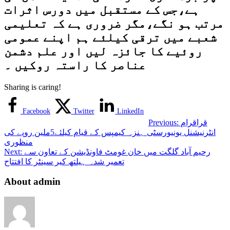
ہے،جس کے مستقبل میں دورس اثرات
مرتب ہو نگے،مگر ضروری ہے کہ تعلیمی
شعبے میں ترقی کیلئے ہم اپنے عمومی
روئیے کا جائزہ لیں اور علم دشمن
عناصر کا راستہ روکیں ۔
Sharing is caring!
Facebook
Twitter
LinkedIn
قراقرام
Previous:
انٹرنیشنل یونیورسٹی ہنزہ کیمپس کے قیام کیلئے5ملین روپے کی
منظوری
رحیم آباد گلگت میں خان غومٹ فاونڈیشن کے تعاون سے
Next:
تعمیر شدہ ہیلتھ کیر سینٹر کا افتتاح
About admin