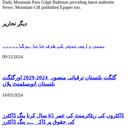
Daily Mountain Pass Gilgit Baltistan providing latest authentic
News. Mountain GB published Epaper too.
دیگر تحاریر
ہمیں واپس نیچر کی طرف جانا ہوگا۔۔۔۔۔
09/12/2024
گلگت بلتستان ترقیاتی منصوبہ 2024-2029 اورگلگت
بلتستان انویسٹمنٹ پلان
16/03/2024
ڈاکٹروں کی ریٹائرمنٹ کی عمر 65 سال کرنا ینگ ڈاکٹرز
کی حقوق پر ڈاکہ ہے، ینگ ڈاکٹرز