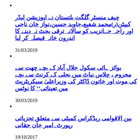
چیف منسٹر گلگت بلتستان نے اپوزیشن لیڈر
کیپٹن(ر)محمد شفیع،جاوید حسین،نواز خان ناجی
اور راجہ جہانزیب کو سالانہ ترقی بجٹ نہ دینے کا
اندرون خانہ فیصلہ کر لیا
31/03/2019
بوائز ہائی سکول جلال آباد کے بچے چھت سے
محروم ، چلاس نیاٹ میں بجلی کے کرنٹ سے بچے
کی موت اور خاتون ڈاکٹر کی وزیراعلیٰ سیکریٹریٹ
میں تعیناتی‘‘ کا نوٹس
30/03/2019
بین الاقوامی ریڈکراس کمیٹی سے متعلق تجزیاتی
رپورٹ۔امیر جان حقانی
19/10/2017