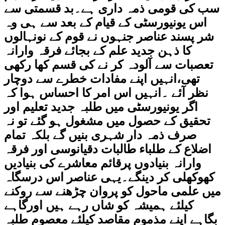
سب کی قومی ذمہ داری ہے۔بد قسمتی سے
اس یونیورسٹی کے قیام کے بعد سے ہی وہ
شر پسند عناصر جنہوں نے قوم کے نونہالوں
کا ذہن جدید علم کے بجائے فرقہ وارانہ
تعصبات سے آلودہ کر نے کی قسم کھا رکھی
تھی،انہیں اپنے مفادات خطرے سے دوچار
نظر آئے ۔انہیں اس امر کا احساس ہوا کہ
اگر یونیورسٹی میں طلبہ جدید تعلیم اور
تحقیق کے حصول میں مشغول ہو گئے تو نہ
صرف ذمہ دار شہری بنیں گے بلکہ تمام
اضلاع کے طلباء طالبات دقیانوسی اور فرقہ
وارانہ بنیادوں پرقائم معاشرے کی بنیادیں
کھوکھلی کر دینگے۔یہی عناصر اس درسگاہ
میں علمی ماحول کو پروان چڑھنے سے روکنے
کیلئے ہمیشہ کو شاں رہے ہیں اورگاہے
بگاہے اپنے مذموم مقاصد کیلئے معصوم طلبہ