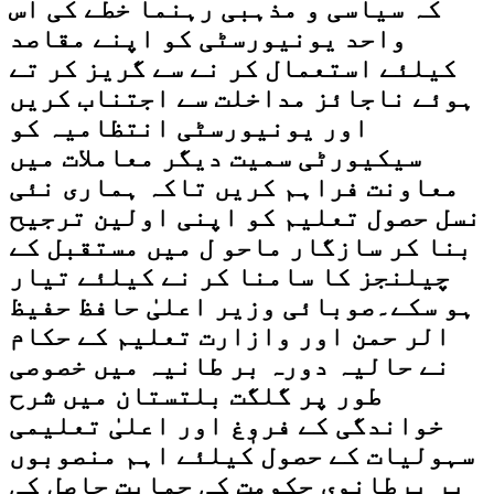
کہ سیاسی و مذہبی رہنما خطے کی اس
واحد یونیورسٹی کو اپنے مقاصد
کیلئے استعمال کر نے سے گریز کر تے
ہوئے ناجائز مداخلت سے اجتناب کریں
اور یونیورسٹی انتظامیہ کو
سیکیورٹی سمیت دیگر معاملات میں
معاونت فراہم کریں تاکہ ہماری نئی
نسل حصول تعلیم کو اپنی اولین ترجیح
بنا کر سازگار ماحو ل میں مستقبل کے
چیلنجز کا سامنا کر نے کیلئے تیار
ہو سکے۔صوبائی وزیر اعلیٰ حافظ حفیظ
الر حمن اور وازارت تعلیم کے حکام
نے حالیہ دورہ بر طانیہ میں خصوصی
طور پر گلگت بلتستان میں شرح
خواندگی کے فروٖغ اور اعلیٰ تعلیمی
سہولیات کے حصول کیلئے اہم منصوبوں
پر برطانوی حکومت کی حمایت حاصل کی