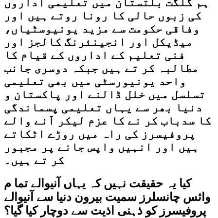
ہم گلگت بلتستان میں تعلیمی اداروں
کی زبوں حالی کا رونا روتے ہیں اور
وفاقی حکومت سے مزید یونیوسٹیاں،
میڈیکل اور انجینئرنگ کالجز اور
فنی تعلیم کے اداروں کے قیام کا
مطالبہ کر تے ہیں جبکہ دوسری جانب
واحد یونیورسٹی میں بھی تعلیمی
تسلسل میں خلل ڈالنے اور پاکستان و
دنیا بھر سے یہاں تعلیمی پسماندگی
کا سدباب کر نے کا عزم لیکر آنے والے
پروفیسرز کی راہ میں روڑے اٹکاتے
ہیں اور انہیں واپس جانے پر مجبور
کر تے ہیں۔
کیا یہ حقیقت نہیں کہ یہاں آنیوالے تما م
وائس چانسلرز سمیت بیرون دنیا سے آنیوالے
پروفیسرز کو ذہنی اذیت سے دوچار کیا گیا؟