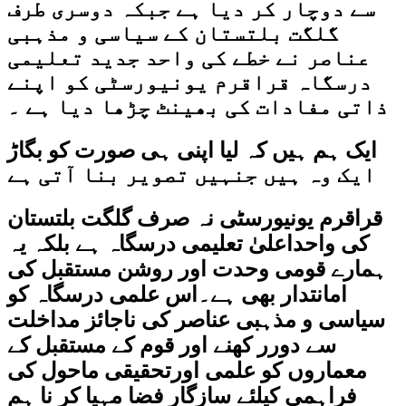
سے دوچار کر دیا ہے جبکہ دوسری طرف
گلگت بلتستان کے سیاسی و مذہبی
عناصر نے خطے کی واحد جدید تعلیمی
درسگاہ قراقرم یونیورسٹی کو اپنے
ذاتی مفادات کی بھینٹ چڑھا دیا ہے ۔
ایک ہم ہیں کہ لیا اپنی ہی صورت کو بگاڑ
ایک وہ ہیں جنہیں تصویر بنا آتی ہے
قراقرم یونیورسٹی نہ صرف گلگت بلتستان
کی واحداعلیٰ تعلیمی درسگاہ ہے بلکہ یہ
ہمارے قومی وحدت اور روشن مستقبل کی
امانتدار بھی ہے۔اس علمی درسگاہ کو
سیاسی و مذہبی عناصر کی ناجائز مداخلت
سے دورر کھنے اور قوم کے مستقبل کے
معماروں کو علمی اورتحقیقی ماحول کی
فراہمی کیلئے سازگار فضا مہیا کر نا ہم