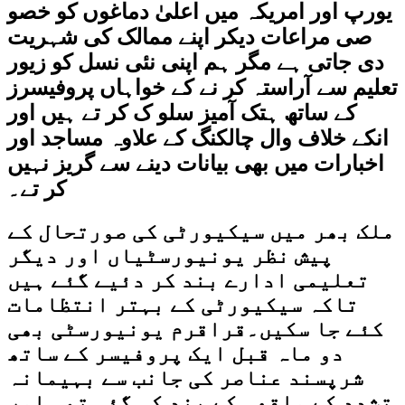
یورپ اور امریکہ میں اعلیٰ دماغوں کو خصو
صی مراعات دیکر اپنے ممالک کی شہریت
دی جاتی ہے مگر ہم اپنی نئی نسل کو زیور
تعلیم سے آراستہ کر نے کے خواہاں پروفیسرز
کے ساتھ ہتک آمیز سلو ک کر تے ہیں اور
انکے خلاف وال چالکنگ کے علاوہ مساجد اور
اخبارات میں بھی بیانات دینے سے گریز نہیں
کر تے۔
ملک بھر میں سیکیورٹی کی صورتحال کے
پیش نظر یونیورسٹیاں اور دیگر
تعلیمی ادارے بند کر دئیے گئے ہیں
تاکہ سیکیورٹی کے بہتر انتظامات
کئے جا سکیں۔قراقرم یونیورسٹی بھی
دو ماہ قبل ایک پروفیسر کے ساتھ
شرپسند عناصر کی جانب سے بہیمانہ
تشدد کے واقعہ کے بند کی گئی تھی اور