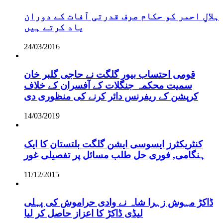
ہلالِ احمر کو حکام صرف قدرتی آفات کے دوران
یاد کرتے ہیں
24/03/2016
قومی احتساب بیور گلگت نے حاجی گلبر خان
سمیت محکمہ جنگلات کے آفسران کے خلاف
کرپشن کے ریفرنس دائر کرنے کی منظوری دی
14/03/2019
کنٹریکٹرز ایسوسی ایشن گلگت بلتستان کا ایک
ہنگامی, فوری حل طلب مسائل پر تفصیلی غور
11/12/2015
ڈاکڑ مہوش زہرا شاہ نے وادی حراموش کی پہلی
لیڈی ڈاکڑ کا اعزاز حاصل کر لیا