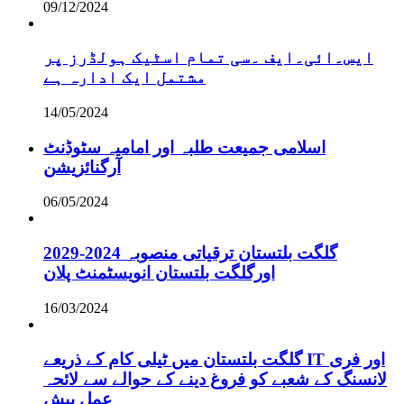
09/12/2024
ایس۔ائی۔ایف ۔سی تمام اسٹیک ہولڈرز پر
مشتمل ایک ادارہ ہے
14/05/2024
اسلامی جمیعت طلبہ اور امامیہ سٹوڈنٹ
آرگنائزیشن
06/05/2024
گلگت بلتستان ترقیاتی منصوبہ 2024-2029
اورگلگت بلتستان انویسٹمنٹ پلان
16/03/2024
گلگت بلتستان میں ٹیلی کام کے ذریعے IT اور فری
لانسنگ کے شعبے کو فروغ دینے کے حوالے سے لائحہ
عمل پیش