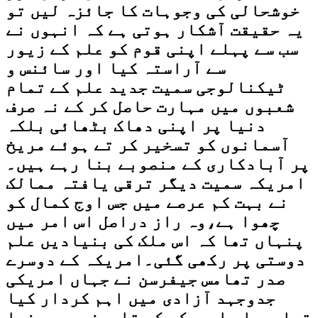
خوشحالی کی وجوہات کا جائزہ لیں تو
یہ حقیقت آشکار ہوتی ہے کہ انہوں نے
سب سے پہلے اپنی قوم کو علم کے زیور
سے آراستہ کیا اور سائنس و
ٹیکنالوجی سمیت جدید علم کے تمام
شعبوں میں مہارت حاصل کر کے نہ صرف
دنیا پر اپنی دھاک بٹھائی بلکہ
آسمانوں کو تسخیر کر تے ہوئے مریخ
پر آبادکاری کے منصوبے بنا رہے ہیں۔
امریکہ سمیت دیگر ترقی یافتہ ممالک
نے بہت کم عرصے میں جس اوج کمال کو
چھوا ہے،وہ راز دراصل اس امر میں
پنہاں تھا کہ اس ملک کی بنیادیں علم
دوستی پر رکھی گئی۔امریکہ کے دوسرے
صدر تھامس جیفرسن نے جہاں امریکی
جدوجہد آزادی میں اہم کردار کیا
تھا،وہاں امریکہ کی تاریخی ورجینیا