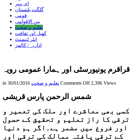
ای پیپر
گلگت بلتستان
قومی
بین الاقوامی
تعلیم و صحت
کھیل اور ثقافت
انٹر ٹینمنٹ
اداریہ / کالمز
قراقرم یونیورسٹی اور ہمارا عمومی رویہ
on
2,396 Views
Comments Off
تعلیم و صحت
30/01/2016
in
قراقرم
یونیورسٹی
شمس الرحمن پارس قریشی
اور
ہمارا
کسی بھی معاشرے اور ملک کی تعمیر و
عمومی
رویہ
ترقی کا راز تعلیم و تحقیق کے حصول
اور فروغ میں مضمر ہے۔اگر ہم دنیا
کے ترقی یافتہ ممالک کی ترقی اور