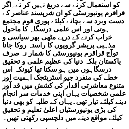
کو استعمال کرنے سے دریغ نہیں کر تے۔اگر
قراقرم یونیورسٹی کو ان شرپسند عناصر کے
دست وبرد سے بچانے کیلئے پوری قوم مجتمع
ہوتی اور اس علمی درسگاہ کا ماحول
خراب کرنے کے درپے مٹھی بھر سیاسی و
مذہبی پریشر گروپوں کا راستہ روکا جاتا
توآج قراقرم یونیورسٹی کا شمار نہ صرف
پاکستان بلکہ دنیا کی عظیم علمی و تحقیق
درسگاہوں میں ہو سکتا تھا کیونکہ اس
خطے کی منفرد جیو اسٹریٹجک اہمیت اور
متنوع معاشرتی اقدار کی کشش میں قد آور
علمی شخصیات یہاں اپنی خدمات سر انجام
دینے کیلئے تیار تھی۔یہاں کے طلبہ کو بھی دنیا
کی بڑی یونیورسٹیاں اعلیٰ تعلیم و تحقیق
کیلئے مواقع دینے میں دلچسپی رکھتی تھیں۔