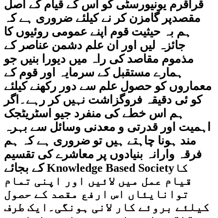
قراقرم یونیورسٹی کو اس کے قیام کے اصل
مقصدپر گامزن کر نے کیلئے ضروری ہے کہ
ہم بہ حیثیت قوم اپنے عمومی روئیوں کا
جائزہ لیں اور ان علم دشمن عناصر کے
مذموم مقاصد کی راہ میں دیورا بنیں جو
ہمارے مستقبل کے سرمایہ اور قوم کے
معماروں کو حصول علم سے دور رکھنے کیلئے
کو ئی دقیقہ فروگزاشت نہیں کر رہے۔اگر
ہم اس خطے کی منفرد جیو اسٹریٹجک
اہمیت اور قدرتی و معدنی وسائل سے بہرہ
مند ہونا چاہتے ہیں تو ضروری ہے کہ ہم
فرقہ وارانہ بنیادوں پر معاشرے کی تقسیم
کے بجائے Knowledge Based Societyکا
قیام عمل میں لائیں اور اپنی تمام
توانایئاں اس ارفع مقصد کے حصول
کیلئے بروئے کار لانی ہونگی۔ایک طرف