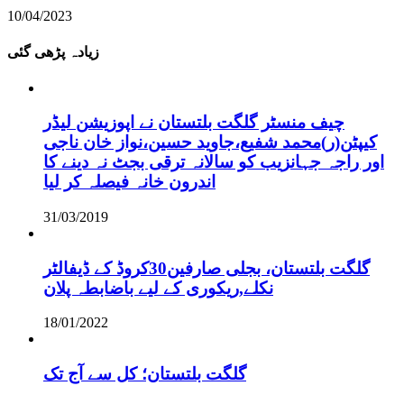
10/04/2023
زیادہ پڑھی گئی
چیف منسٹر گلگت بلتستان نے اپوزیشن لیڈر
کیپٹن(ر)محمد شفیع،جاوید حسین،نواز خان ناجی
اور راجہ جہانزیب کو سالانہ ترقی بجٹ نہ دینے کا
اندرون خانہ فیصلہ کر لیا
31/03/2019
گلگت بلتستان، بجلی صارفین30کروڈ کے ڈیفالٹر
نکلے,ریکوری کے لیے باضابطہ پلان
18/01/2022
گلگت بلتستان؛ کل سے آج تک