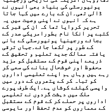
یونیورسٹی کی بنیاد بھی انہوں نے
ڈالی تھی۔ان کے بارے میں کہا جاتا
ہے کہ انہوں نے اپنی وصیت میں یہ
تحریر کروایا تھا کہ ان کی قبر کے
کتبے پر انکا نام بطورامریکی صدر کے
بجائے ورجینیا یونیورسٹی کے بانی
کے طور پر لکھا جائے۔جہاں ترقی
یافتہ ممالک جدید تعلیم و تحقیق کے
ذریعے اپنی قوم کے مستقبل کو مزید
محفوظ اور خوشحال بنانے کی سعی کر
رہے ہیں وہاں ہم اپنے تعلیمی اداروں
کو تباہ کر کے پتھروں کے دور میں
واپسی کیلئے کوشاں ہے۔ایک طرف پورے
ملک میں دہشت گردوں نے تعلیمی
اداروں پر حملے کر کے قوم کے مستقبل
کے معماروں کو عدم تحفظ اور مایوسی