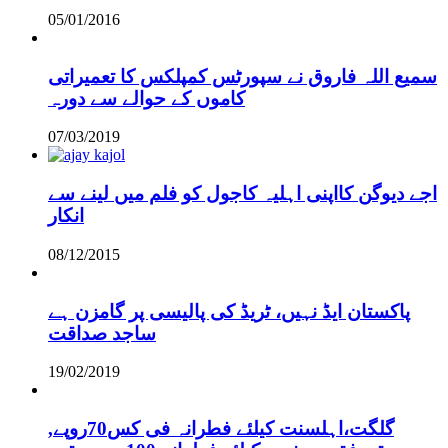
05/01/2016
سمیع اللہ فاروق نے سپورٹس کمپلکس کا تعمیراتی
کاموں کے حوالے سے دورہ
07/03/2019
اجے دیوگن کااپنی اہلیہ کاجول کو فلم میں لینے سے
انکار
08/12/2015
پاکستان ایڈ نہیں، ٹریڈ کی پالیسی پر گامزن ہے
ساجد صداقت
19/02/2019
,گلگت،اہلسنت کیلئے فطرانہ فی کس70روپے