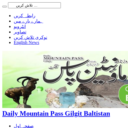
رابطہ کریں
ہمارے بارے میں
انٹرویو
تصاویر
نوکری تلاش کریں
English News
Daily Mountain Pass Gilgit Baltistan
صفحہ اول