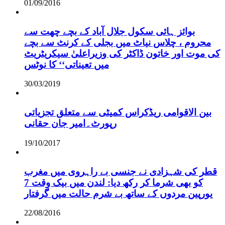
01/09/2016
بوائز ہائی سکول جلال آباد کے بچے چھت سے
محروم ، چلاس نیاٹ میں بجلی کے کرنٹ سے بچے
کی موت اور خاتون ڈاکٹر کی وزیراعلیٰ سیکریٹریٹ
میں تعیناتی‘‘ کا نوٹس
30/03/2019
بین الاقوامی ریڈکراس کمیٹی سے متعلق تجزیاتی
رپورٹ۔امیر جان حقانی
19/10/2017
قطر کی شہزادی نے جنسی بے راہروی میں مغرب
کو بھی شرما کر رکھ دیا: لندن میں بیک وقت 7
یورپین مردوں کے ساتھ بے شرم حالت میں گرفتار
22/08/2016