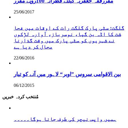
مقررفقہ جعفریہ کیلئے فطرانہ 100روپے مقرر
25/06/2017
گلگت: سٹی پارک گلگت رات کے اوقات میں فحا
شت کا اڈہ بن گیا، نوسرباز، آوارہ لڑکوں
نے شہریوں کو سٹی پارک میں وقت گذارنا
محال کر دیا ہے
22/06/2016
بین الاقوامی سروس ”اوبر“ لاہور میں آنے کو تیار
06/12/2015
مُنتخب کردہ خبریں
ہمیں واپس نیچر کی طرف جانا ہوگا۔۔۔۔۔