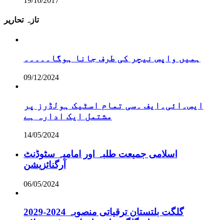
19/10/2017
تازہ تحاریر
ہمیں واپس نیچر کی طرف جانا ہوگا۔۔۔۔۔
09/12/2024
ایس۔ائی۔ایف ۔سی تمام اسٹیک ہولڈرز پر
مشتمل ایک ادارہ ہے
14/05/2024
اسلامی جمیعت طلبہ اور امامیہ سٹوڈنٹ
آرگنائزیشن
06/05/2024
گلگت بلتستان ترقیاتی منصوبہ 2024-2029