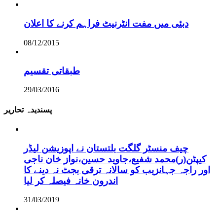
دبئی میں مفت انٹرنیٹ فراہم کرنے کا اعلان
08/12/2015
طبقاتی تقسیم
29/03/2016
پسندیدہ تحاریر
چیف منسٹر گلگت بلتستان نے اپوزیشن لیڈر
کیپٹن(ر)محمد شفیع،جاوید حسین،نواز خان ناجی
اور راجہ جہانزیب کو سالانہ ترقی بجٹ نہ دینے کا
اندرون خانہ فیصلہ کر لیا
31/03/2019