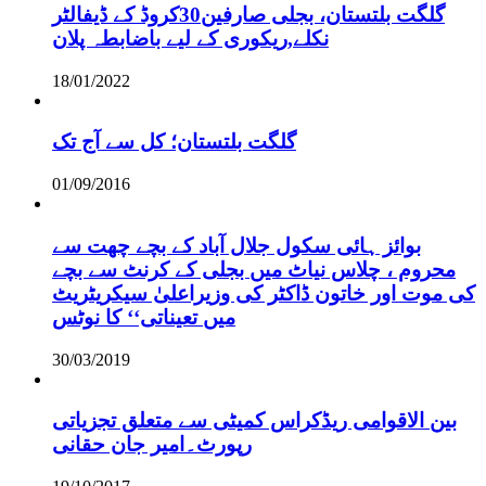
گلگت بلتستان، بجلی صارفین30کروڈ کے ڈیفالٹر
نکلے,ریکوری کے لیے باضابطہ پلان
18/01/2022
گلگت بلتستان؛ کل سے آج تک
01/09/2016
بوائز ہائی سکول جلال آباد کے بچے چھت سے
محروم ، چلاس نیاٹ میں بجلی کے کرنٹ سے بچے
کی موت اور خاتون ڈاکٹر کی وزیراعلیٰ سیکریٹریٹ
میں تعیناتی‘‘ کا نوٹس
30/03/2019
بین الاقوامی ریڈکراس کمیٹی سے متعلق تجزیاتی
رپورٹ۔امیر جان حقانی