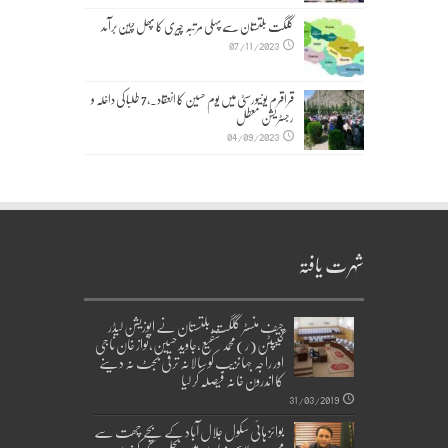
گلگت بلتستان سے پہلی مرتبہ چیری کا پھل چین برآمد
07/11/2023
قراقرم یونیورسٹی میں یوم حسین کا انعقاد۔,7 طلبا کی داخلہ و
رجسٹریشن معطل
04/09/2023
شہرت یافتہ
چیف منسٹر گلگت بلتستان نے اپوزیشن لیڈر
کیپٹن(ر)محمد شفیع،جاوید حسین،نواز خان ناجی
اور راجہ جہانزیب کو سالانہ ترقی بجٹ نہ دینے
کا اندرون خانہ فیصلہ کر لیا
31/03/2019
بوائز ہائی سکول جلال آباد کے بچے چھت سے