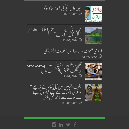
ہمیں واپس نیچر کی طرف جانا ہوگا۔۔۔۔۔
09/12/2024
ایس۔ائی۔ایف ۔سی تمام اسٹیک ہولڈرز پر
مشتمل ایک ادارہ ہے
14/05/2024
اسلامی جمیعت طلبہ اور امامیہ سٹوڈنٹ آرگنائزیشن
06/05/2024
گلگت بلتستان ترقیاتی منصوبہ 2024-2029
اورگلگت بلتستان انویسٹمنٹ پلان
16/03/2024
گلگت بلتستان میں ٹیلی کام کے ذریعے IT
اور فری لانسنگ کے شعبے کو فروغ دینے
کے حوالے سے لائحہ عمل پیش
08/02/2024