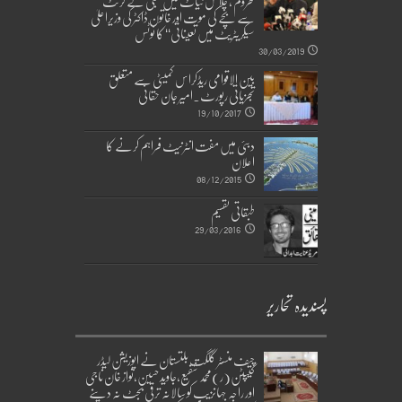
محروم ، چلاس نیاٹ میں بجلی کے کرنٹ
سے بچے کی موت اور خاتون ڈاکٹر کی وزیراعلیٰ
سیکریٹریٹ میں تعیناتی‘‘ کا نوٹس
30/03/2019
بین الاقوامی ریڈکراس کمیٹی سے متعلق
تجزیاتی رپورٹ۔امیر جان حقانی
19/10/2017
دبئی میں مفت انٹرنیٹ فراہم کرنے کا
اعلان
08/12/2015
طبقاتی تقسیم
29/03/2016
پسندیدہ تحاریر
چیف منسٹر گلگت بلتستان نے اپوزیشن لیڈر
کیپٹن(ر)محمد شفیع،جاوید حسین،نواز خان ناجی
اور راجہ جہانزیب کو سالانہ ترقی بجٹ نہ دینے