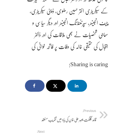
کے سیکریٹری اختر حسین رضوی، ڈپٹی سیکریٹری،
چیف انجینئر، سپرنٹنڈنگ انجینئر اور دیگر سیاسی و
سماجی شخصیات نے بھی ملاقات کی اور ڈاکٹر
اقبال کی حقیقی خالہ کی وفات پر فاتحہ خوانی کی
Sharing is caring!
Previous:
قائد گلگت جوہر علی خان کی یاد میں تقریب منعقد
Next: