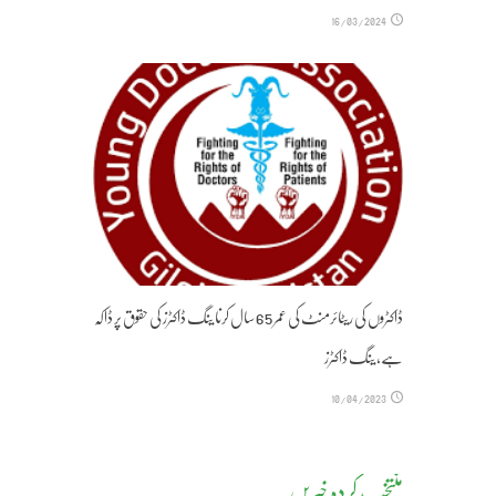
16/03/2024
ڈاکٹروں کی ریٹائرمنٹ کی عمر 65 سال کرنا ینگ ڈاکٹرز کی حقوق پر ڈاکہ
ہے، ینگ ڈاکٹرز
10/04/2023
مُنتخب کردہ خبریں