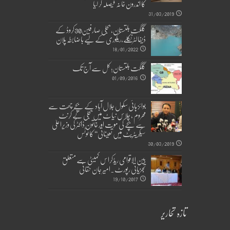
کا اندرون خانہ فیصلہ کر لیا
31/03/2019
گلگت بلتستان، بجلی صارفین30کروڈ کے
ڈیفالٹر نکلے,ریکوری کے لیے باضابطہ پلان
18/01/2022
گلگت بلتستان؛ کل سے آج تک
01/09/2016
بوائز ہائی سکول جلال آباد کے بچے چھت سے
محروم ، چلاس نیاٹ میں بجلی کے کرنٹ
سے بچے کی موت اور خاتون ڈاکٹر کی وزیراعلیٰ
سیکریٹریٹ میں تعیناتی‘‘ کا نوٹس
30/03/2019
بین الاقوامی ریڈکراس کمیٹی سے متعلق
تجزیاتی رپورٹ۔امیر جان حقانی
19/10/2017
تازہ تحاریر