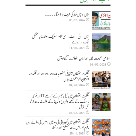
ہمیں واپس نیچر کی طرف جانا ہوگا۔۔۔۔۔
09/12/2024
ایس۔ائی۔ایف ۔سی تمام اسٹیک ہولڈرز پر مشتمل
ایک ادارہ ہے
14/05/2024
اسلامی جمیعت طلبہ اور امامیہ سٹوڈنٹ آرگنائزیشن
06/05/2024
گلگت بلتستان ترقیاتی منصوبہ 2024-2029 اورگلگت
بلتستان انویسٹمنٹ پلان
16/03/2024
گلگت بلتستان میں ٹیلی کام کے ذریعے IT اور فری
لانسنگ کے شعبے کو فروغ دینے کے حوالے سے لائحہ
عمل پیش
08/02/2024
گلگت بلتستان میں کوہ پیمائی کی مد میں وصول کی جانے والی
رقوم اور اس سے متعلق اعداد شمار
25/11/2023