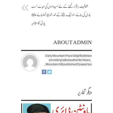
شفافیت برقرار رکھنے کے لئے امیدواروں کی میرٹ لسٹ
جاری کی جائے، اور ایک ہفتے کے اندر انٹرویو رکھا جائے، پیپلز
پارٹی کا مطالبہ
ABOUT ADMIN
Daily Mountain Pass Gilgit Baltistan
providing latest authentic News.
Mountain GB published Epaper too.
دیگر تحاریر