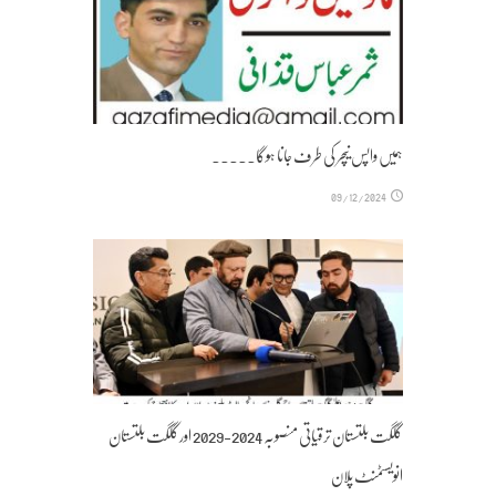
ہمیں واپس نیچر کی طرف جانا ہوگا۔۔۔۔۔
09/12/2024
گلگت بلتستان ترقیاتی منصوبہ 2024-2029 اورگلگت بلتستان
انویسٹمنٹ پلان