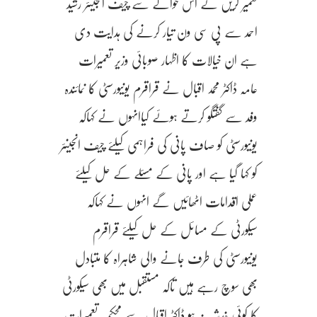
تعمیر کریں گے اس حوالے سے چیف انجینئر رشید
احمد سے پی سی ون تیار کرنے کی ہدایت دی
ہے ان خیالات کا اظہار صوبائی وزیر تعمیرات
عامہ ڈاکٹر محمد اقبال نے قراقرم یونیورسٹی کا نمائندہ
وفد سے گفتگو کرتے ہوئے کیاانہوں نے کہاکہ
یونیورسٹی کو صاف پانی کی فراہمی کیلئے چیف انجینئر
کو کہا گیا ہے اور پانی کے مسئلے کے حل کیلئے
عملی اقدامات اٹھائیں گے انہوں نے کہاکہ
سیکورٹی کے مسائل کے حل کیلئے قراقرم
یونیورسٹی کی طرف جانے والی شاہراہ کا متبادل
بھی سوچ رہے ہیں تاکہ مستقبل میں بھی سیکورٹی
کا کوئی خدشہ نہ ہو ڈاکٹر اقبال سے محکمہ تعمیرات