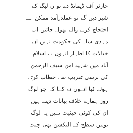
چارٹر آف ڈیمانڈ دے تو ن لیگ کے
شیر دیں گے تو عملدرآمد ممکن ہے
احتجاج کرنے والے بھول جائیں اب
مہدی شاہ کی حکومت نہیں ان
خیالات کا اظہار انہوں نے اسلام
آباد میں شہید امن سیف الرحمن
کی برسی تقریب سے خطاب کرتے
ہوئے کیا انہوں نے کہا کہ جو لوگ
روز ہمارے خلاف بیانات دیتے ہیں
ان کی کوئی حیثیت نہیں یہ لوگ
یونین سطح کے الیکشن بھی چیت