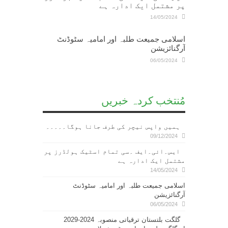
پر مشتمل ایک ادارہ ہے
14/05/2024
اسلامی جمیعت طلبہ اور امامیہ سٹوڈنٹ
آرگنائزیشن
06/05/2024
مُنتخب کردہ خبریں
ہمیں واپس نیچر کی طرف جانا ہوگا۔۔۔۔۔
09/12/2024
ایس۔ائی۔ایف ۔سی تمام اسٹیک ہولڈرز پر
مشتمل ایک ادارہ ہے
14/05/2024
اسلامی جمیعت طلبہ اور امامیہ سٹوڈنٹ
آرگنائزیشن
06/05/2024
گلگت بلتستان ترقیاتی منصوبہ 2024-2029