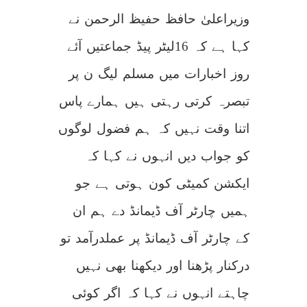
اتنا
وقت
وزیراعلیٰ حافظ حفیظ الرحمن نے
نہیں
کہ
ہم
فضول
کہا ہے کہ 16لیٹر پیڈ جماعتیں آئے
لوگوں
کو
جواب
دیں,وزیراعلیٰ
روز اخبارات میں مسلم لیگ ن پر
تبصرہ کرتی رہتی ہیں ہمارے پاس
اتنا وقت نہیں کہ ہم فضول لوگوں
کو جواب دیں انہوں نے کہا کہ
ایکشن کمیٹی کون ہوتی ہے جو
ہمیں چارٹر آف ڈیمانڈ دے ہم ان
کے چارٹر آف ڈیمانڈ پر عملدرآمد تو
درکنار پڑھنا اور دیکھنا بھی نہیں
چاہتے انہوں نے کہا کہ اگر کوئی