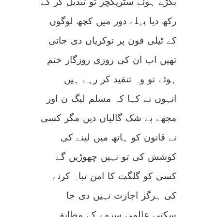
بگڑے ہوئے سٹریکچر تو تبدیل کر کے
رکھ دیا پہلے دور میں کچھ لوگوں
کے ٹیلی فون پر نوکریاں دی جاتی
تھیں اب ان کی روزی روزگار ختم
ہوئے تو وہ تنقید کر رہے ہیں
انہوں نے کہا کہ مسلم لیگ ن اور
مجھے بے شک گالیاں دیں مگر کسی
نے قانون کو ہاتھ میں لینے کی
کوشش کی تو نہیں چھوڑیں گے
کسی کو گلگت کا امن تباہ کرنے
کی ہرگز اجازت نہیں دی جا
سکتی عالمی سروے کے مطابق