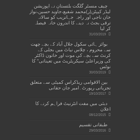
چیف منسٹر گلگت بلتستان نے اپوزیشن
لیڈر کیپٹن(ر)محمد شفیع،جاوید حسین،نواز
خان ناجی اور راجہ جہانزیب کو سالانہ
ترقی بجٹ نہ دینے کا اندرون خانہ فیصلہ
کر لیا
31/03/2019
بوائز ہائی سکول جلال آباد کے بچے چھت
سے محروم ، چلاس نیاٹ میں بجلی کے
کرنٹ سے بچے کی موت اور خاتون ڈاکٹر
کی وزیراعلیٰ سیکریٹریٹ میں تعیناتی‘‘ کا
نوٹس
30/03/2019
بین الاقوامی ریڈکراس کمیٹی سے متعلق
تجزیاتی رپورٹ۔امیر جان حقانی
19/10/2017
دبئی میں مفت انٹرنیٹ فراہم کرنے کا
اعلان
08/12/2015
طبقاتی تقسیم
29/03/2016