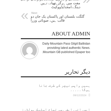
مفت میں ہرگزہتھیانے نہیں
دینگے،امجدایڈووکیٹ
Next:
گلگت بلتستان اور پاکستان یک جان دو
قالب ہیں، صوبائی وزرا
ABOUT ADMIN
Daily Mountain Pass Gilgit Baltistan
providing latest authentic News.
Mountain GB published Epaper too.
دیگر تحاریر
ہمیں واپس نیچر کی طرف جانا
ہوگا۔۔۔۔۔
09/12/2024
ایس۔ائی۔ایف ۔سی تمام اسٹیک ہولڈرز