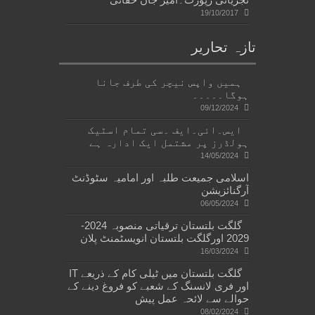
19/10/2017
تازہ تحاریر
ہمیں واپس نیچر کی طرف جانا
ہوگا۔۔۔۔۔
09/12/2024
ایس۔ائی۔ایف ۔سی تمام اسٹیک
ہولڈرز پر مشتمل ایک ادارہ ہے
14/05/2024
اسلامی جمیعت طلبہ اور امامیہ سٹوڈنٹ
آرگنائزیشن
06/05/2024
گلگت بلتستان ترقیاتی منصوبہ 2024-
2029 اورگلگت بلتستان انویسٹمنٹ پلان
16/03/2024
گلگت بلتستان میں ٹیلی کام کے ذریعے IT
اور فری لانسنگ کے شعبے کو فروغ دینے کے
حوالے سے لائحہ عمل پیش
08/02/2024