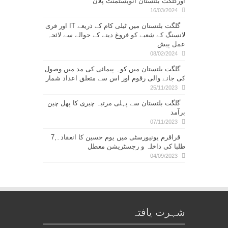
اورگلگت بلتستان انویسٹمنٹ پلان
16/03/2024
گلگت بلتستان میں ٹیلی کام کے ذریعے IT اور فری
لانسنگ کے شعبے کو فروغ دینے کے حوالے سے لائحہ
عمل پیش
08/02/2024
گلگت بلتستان میں کوہ پیمائی کی مد میں وصول
کی جانے والی رقوم اور اس سے متعلق اعداد شمار
25/11/2023
گلگت بلتستان سے پہلی مرتبہ چیری کا پھل چین
برآمد
07/11/2023
قراقرم یونیورسٹی میں یوم حسین کا انعقاد۔,7
طلبا کی داخلہ و رجسٹریشن معطل
04/09/2023
شہرت یافتہ