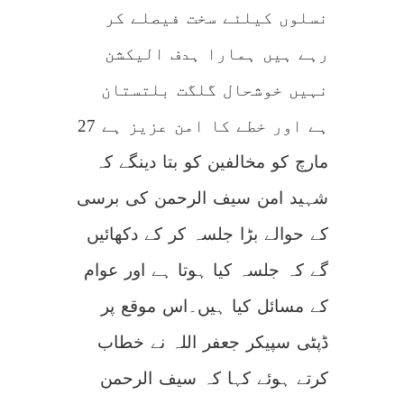
نسلوں کیلئے سخت فیصلے کر
رہے ہیں ہمارا ہدف الیکشن
نہیں خوشحال گلگت بلتستان
ہے اور خطے کا امن عزیز ہے 27
مارچ کو مخالفین کو بتا دینگے کہ
شہید امن سیف الرحمن کی برسی
کے حوالے بڑا جلسہ کر کے دکھائیں
گے کہ جلسہ کیا ہوتا ہے اور عوام
کے مسائل کیا ہیں۔اس موقع پر
ڈپٹی سپیکر جعفر اللہ نے خطاب
کرتے ہوئے کہا کہ سیف الرحمن