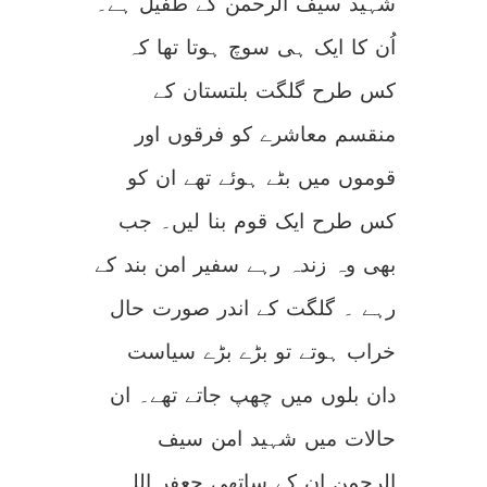
شہید سیف الرحمن کے طفیل ہے۔
اُن کا ایک ہی سوچ ہوتا تھا کہ
کس طرح گلگت بلتستان کے
منقسم معاشرے کو فرقوں اور
قوموں میں بٹے ہوئے تھے ان کو
کس طرح ایک قوم بنا لیں۔ جب
بھی وہ زندہ رہے سفیر امن بند کے
رہے ۔ گلگت کے اندر صورت حال
خراب ہوتے تو بڑے بڑے سیاست
دان بلوں میں چھپ جاتے تھے۔ ان
حالات میں شہید امن سیف
الرحمن ان کے ساتھی جعفر اللہ