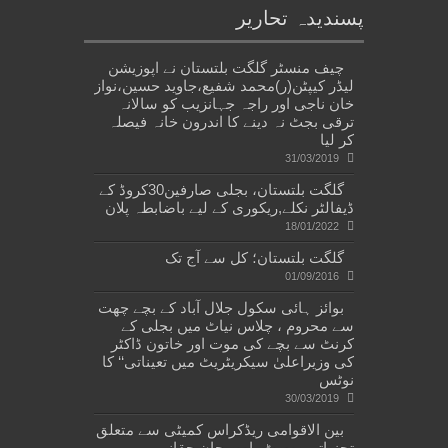
پسندیدہ تحاریر
چیف منسٹر گلگت بلتستان نے اپوزیشن
لیڈر کیپٹن(ر)محمد شفیع،جاوید حسین،نواز
خان ناجی اور راجہ جہانزیب کو سالانہ
ترقی بجٹ نہ دینے کا اندرون خانہ فیصلہ
کر لیا
31/03/2019
گلگت بلتستان، بجلی صارفین30کروڈ کے
ڈیفالٹر نکلے,ریکوری کے لیے باضابطہ پلان
18/01/2022
گلگت بلتستان؛ کل سے آج تک
01/09/2016
بوائز ہائی سکول جلال آباد کے بچے چھت
سے محروم ، چلاس نیاٹ میں بجلی کے
کرنٹ سے بچے کی موت اور خاتون ڈاکٹر
کی وزیراعلیٰ سیکریٹریٹ میں تعیناتی‘‘ کا
نوٹس
30/03/2019
بین الاقوامی ریڈکراس کمیٹی سے متعلق
تجزیاتی رپورٹ۔امیر جان حقانی