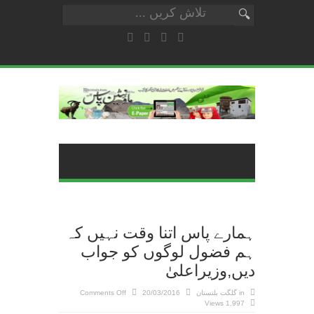
ہمارے پاس اتنا وقت نہیں کہ
ہم فضول لوگوں کو جواب
دیں,وزیراعلیٰ
on
in
گلگت بلتستان
20/03/2016
Comments Off
ہمارے
1,997 Views
پاس