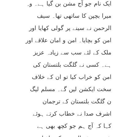
ایک نام جو آج مشن بن گیا ہے۔ وہ
میرا بچپن کا ساتھی تھا۔ سیف
الرحمن نے سینے پر گولی کھایا اور
امن کو بچایا۔ امن و امان علاقے اور
ملک کے لئے سب سے زیادہ عزیز
ہے۔ کسی نے گلگت بلتستان کی
امن کو خراب کیا تو ان کے خلاف
سخت ایکشن لیں گے۔ مسلم لیگ
ن گلگت بلتستان کے ترجمان
اشرف صدا نے خطاب کرتے ہوئے
کہا کہ آج ہم جو کچھ بھی ہے