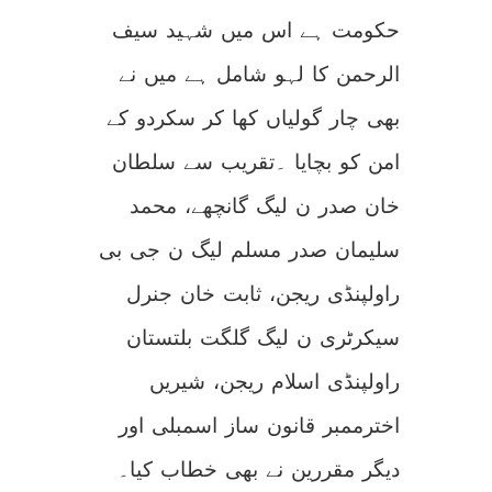
حکومت ہے اس میں شہید سیف
الرحمن کا لہو شامل ہے میں نے
بھی چار گولیاں کھا کر سکردو کے
امن کو بچایا ۔تقریب سے سلطان
خان صدر ن لیگ گانچھے، محمد
سلیمان صدر مسلم لیگ ن جی بی
راولپنڈی ریجن، ثابت خان جنرل
سیکرٹری ن لیگ گلگت بلتستان
راولپنڈی اسلام ریجن، شیریں
اخترممبر قانون ساز اسمبلی اور
دیگر مقررین نے بھی خطاب کیا۔