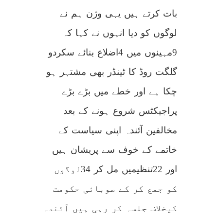
بات کرتے ہیں یہی وژن ہم نے
لوگوں کو دیا انہوں نے کہا کہ
9مہینوں میں 4اضلاع بنائے سکردو
گلگت روڈ کا ٹینڈر بھی مشتہر ہو
چکا ہے اور خطے میں بڑے بڑے
پراجیکٹس شروع ہونے کے بعد
مخالفین آئندہ اپنی سیاست کے
خاتمے کے خوف سے پریشان ہیں
اور 22تنظیمیں مل کر 34لوگوں
کو جمع کر کے صوبائی حکومت
کیخلاف جلسہ کر رہی ہیں آئندہ