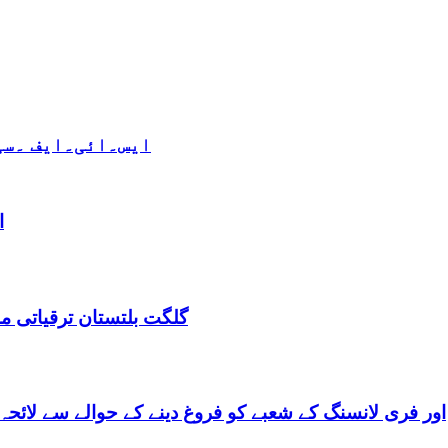
ایس۔ائی۔ایف ۔سی 
ا
گلگت بلتستان ترقیاتی منصوبہ 2024-2029 اورگلگت بلتستان 
گلگت بلتستان میں ٹیلی کام کے ذریعے IT اور فری لانسنگ کے شعبے کو فروغ دینے کے حوالے س