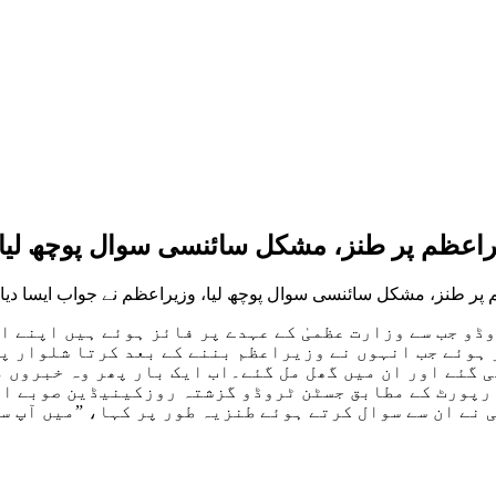
راعظم پر طنز، مشکل سائنسی سوال پوچھ لیا، و
ظم پر طنز، مشکل سائنسی سوال پوچھ لیا، وزیراعظم نے جواب ایسا دیا 
و جب سے وزارت عظمیٰ کے عہدے پر فائز ہوئے ہیں اپنے ا
 ہوئے جب انہوں نے وزیراعظم بننے کے بعد کرتا شلوار پ
 گئے اور ان میں گھل مل گئے۔اب ایک بار پھر وہ خبروں م
 رپورٹ کے مطابق جسٹن ٹروڈو گزشتہ روزکینیڈین صوبے ا