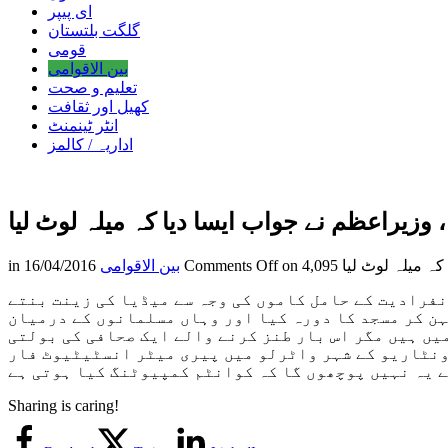
ای پیپر
گلگت بلتستان
قومی
بین الاقوامی
تعلیم و صحت
کھیل اور ثقافت
انٹر ٹینمنٹ
اداریہ / کالمز
زیراعظم نے جواب ایسا دیا کہ میلہ لوٹ لیا
کہ میلہ لوٹ لیا
Comments Off
بین الاقوامی
16/04/2016
in
نفرادیت کے حامل کاموں کی وجہ سے میڈیا کی زینت بنتے
ہن کر مسجد کا دورہ کیا اور وہاں مسلمانوں کے درمیان
یں ہیں مگر اس بار طنز کرنے والے ایک صحافی کی بولتی
ونٹاریو کے شہر واٹرلو میں پیری میٹر انسٹیٹیوٹ فار
Sharing is caring!