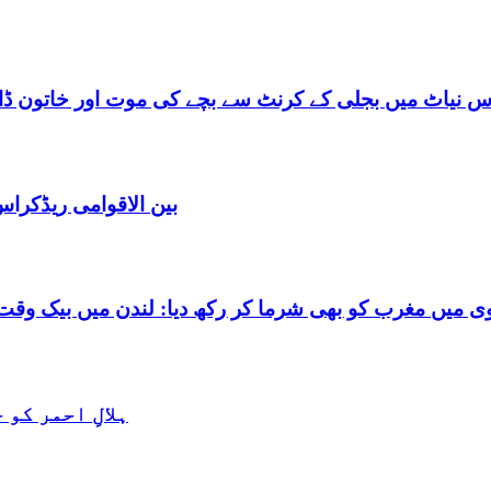
س نیاٹ میں بجلی کے کرنٹ سے بچے کی موت اور خاتون ڈاکٹ
بین الاقوامی ریڈکرا
شرما کر رکھ دیا: لندن میں بیک وقت 7 یورپین مردوں کے ساتھ بے شرم حالت میں گرفتا
ہلالِ احمر کو