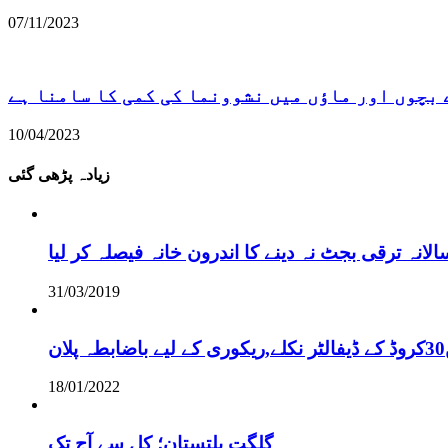
07/11/2023
 بچوں اور ماؤں میں نشوونما کی کمی کا سامنا ہے
10/04/2023
زیادہ پڑھی گئی
نہ ترقی بجٹ نہ دینے کا اندرون خانہ فیصلہ کر لیا
31/03/2019
18/01/2022
گلگت بلتستان؛ کل سے آج تک