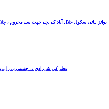
بوائز ہائی سکول جلال آباد کے بچے چھت سے محروم ، چلا
قطر کی شہزادی نے جنسی بے راہروی میں مغرب کو بھی 