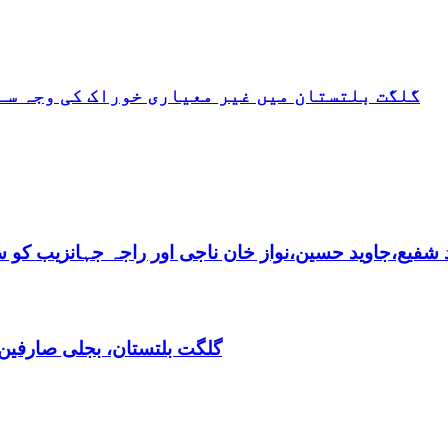
گلگت بلتستان میں غیر معیاری خوراک کی وجہ سے
فیع،جاوید حسین،نواز خان ناجی اور راجہ جہانزیب کو سالا
گلگت بلتستان، بجلی صارفین30کروڈ کے ڈیفالٹر نکلے,ریکوری کے لیے باضابطہ پلان