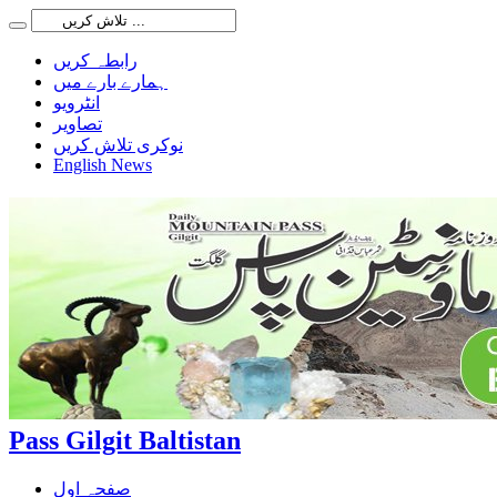
رابطہ کریں
ہمارے بارے میں
انٹرویو
تصاویر
نوکری تلاش کریں
English News
Pass Gilgit Baltistan
صفحہ اول