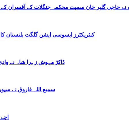
نے حاجی گلبر خان سمیت محکمہ جنگلات کے آفسران کے 
کنٹریکٹرز ایسوسی ایشن گلگت بلتستان کا
ڈاکڑ مہوش زہرا شاہ نے وادی
سمیع اللہ فاروق نے سپو
اجے 