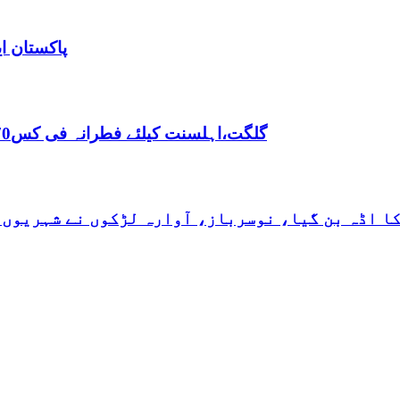
پاکستان ا
,گلگت،اہلسنت کیلئے فطرانہ فی کس70روپے مقررفقہ جعفریہ کیلئے فطرانہ 100روپے مقرر
کا اڈہ بن گیا، نوسرباز، آوارہ لڑکوں نے شہریوں 