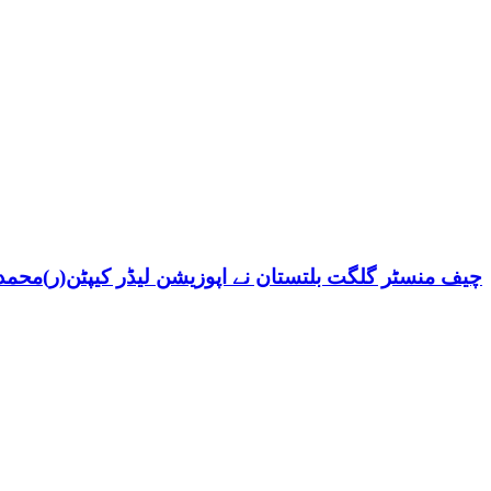
چیف منسٹر گلگت بلتستان نے اپوزیشن لیڈر کیپٹن(ر)محمد ش