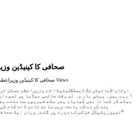
صحافی کا کینیڈین وزی
4,095 Views
on صحافی کا کینیڈین وزیراع
اوٹاوا(مانیٹرنگ ڈیسک)کینیڈا کے وزیراعظم جسٹن ٹروڈ
آ رہے ہیں۔ پہلی بار وہ اس وقت عالمی میڈیا پر نمودار
بیٹھ کر کھانا بھی کھایا، پھر سکھ شہریوں سے ملنے بھی
بند کرنے کے باعث۔ویب سائٹ ٹائم ڈاٹ کام کی
تھیوریٹیکل فزکس کے دورے پر گئے۔ وہاں ایک صحافی نے ان سے سوال کرتے ہوئے طنزیہ طور پر کہا، ”میں آپ سے یہ نہیں پوچھوں گا کہ کوانٹم کمپیوٹنگ کیا ہوتی ہے“