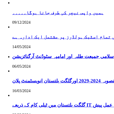
ہمیں واپس نیچر کی طرف جانا ہوگا۔۔۔۔۔
09/12/2024
تمام اسٹیک ہولڈرز پر مشتمل ایک ادارہ ہے
14/05/2024
سلامی جمیعت طلبہ اور امامیہ سٹوڈنٹ آرگنائزیشن
06/05/2024
انویسٹمنٹ پلان
16/03/2024
ے لائحہ عمل پیش