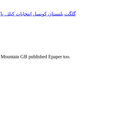
گلگت بلتستان کونسل انتخابات کیلئے پاکستان مسلم لیگ (ن) کے
s. Mountain GB published Epaper too.