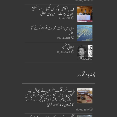
بین الاقوامی ریڈکراس کمیٹی سے متعلق
تجزیاتی رپورٹ۔امیر جان حقانی
19/10/2017
دبئی میں مفت انٹرنیٹ فراہم کرنے کا
اعلان
08/12/2015
طبقاتی تقسیم
29/03/2016
پسندیدہ تحاریر
چیف منسٹر گلگت بلتستان نے اپوزیشن لیڈر
کیپٹن(ر)محمد شفیع،جاوید حسین،نواز خان ناجی
اور راجہ جہانزیب کو سالانہ ترقی بجٹ نہ دینے
کا اندرون خانہ فیصلہ کر لیا
31/03/2019