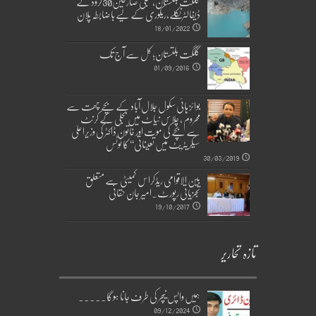
گلگت بلتستان، بجلی صارفین30کروڈ کے
ڈیفالٹر نکلے,ریکوری کے لیے باضابطہ پلان
18/01/2022
گلگت بلتستان؛ کل سے آج تک
01/09/2016
بوائز ہائی سکول جلال آباد کے بچے چھت سے
محروم ، چلاس نیاٹ میں بجلی کے کرنٹ
سے بچے کی موت اور خاتون ڈاکٹر کی وزیراعلیٰ
سیکریٹریٹ میں تعیناتی‘‘ کا نوٹس
30/03/2019
بین الاقوامی ریڈکراس کمیٹی سے متعلق
تجزیاتی رپورٹ۔امیر جان حقانی
19/10/2017
تازہ تحاریر
ہمیں واپس نیچر کی طرف جانا ہوگا۔۔۔۔۔
09/12/2024