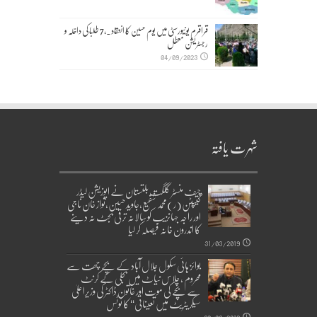
قراقرم یونیورسٹی میں یوم حسین کا انعقاد۔,7 طلبا کی داخلہ و
رجسٹریشن معطل
04/09/2023
شہرت یافتہ
چیف منسٹر گلگت بلتستان نے اپوزیشن لیڈر
کیپٹن(ر)محمد شفیع،جاوید حسین،نواز خان ناجی
اور راجہ جہانزیب کو سالانہ ترقی بجٹ نہ دینے
کا اندرون خانہ فیصلہ کر لیا
31/03/2019
بوائز ہائی سکول جلال آباد کے بچے چھت سے
محروم ، چلاس نیاٹ میں بجلی کے کرنٹ
سے بچے کی موت اور خاتون ڈاکٹر کی وزیراعلیٰ
سیکریٹریٹ میں تعیناتی‘‘ کا نوٹس
30/03/2019