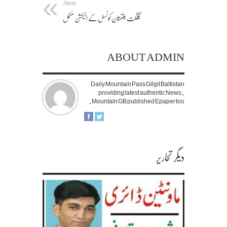
Next:
گلگت بلتستان کونسل کے الیکشن مکمل
ABOUT ADMIN
Daily Mountain Pass Gilgit Baltistan
providing latest authentic News.
Mountain GB published Epaper too.
دیگر تحاریر