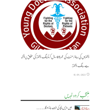
ڈاکٹروں کی ریٹائرمنٹ کی عمر 65 سال کرنا ینگ ڈاکٹرز کی حقوق پر ڈاکہ
ہے، ینگ ڈاکٹرز
10/04/2023
مُنتخب کردہ خبریں
ہمیں واپس نیچر کی طرف جانا ہوگا۔۔۔۔۔