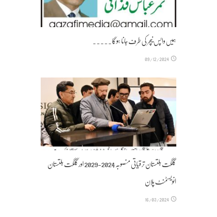
ہمیں واپس نیچر کی طرف جانا ہوگا۔۔۔۔۔
09/12/2024
گلگت بلتستان ترقیاتی منصوبہ 2024-2029 اورگلگت بلتستان
انویسٹمنٹ پلان
16/03/2024