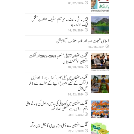
09/12/2024
ایس۔ائی۔ایف ۔سی تمام اسٹیک ہولڈرز پر مشتمل
ایک ادارہ ہے
14/05/2024
اسلامی جمیعت طلبہ اور امامیہ سٹوڈنٹ آرگنائزیشن
06/05/2024
گلگت بلتستان ترقیاتی منصوبہ 2024-2029 اورگلگت
بلتستان انویسٹمنٹ پلان
16/03/2024
گلگت بلتستان میں ٹیلی کام کے ذریعے IT اور فری
لانسنگ کے شعبے کو فروغ دینے کے حوالے سے لائحہ
عمل پیش
08/02/2024
گلگت بلتستان میں کوہ پیمائی کی مد میں وصول کی جانے والی
رقوم اور اس سے متعلق اعداد شمار
25/11/2023
گلگت بلتستان سے پہلی مرتبہ چیری کا پھل چین برآمد
07/11/2023