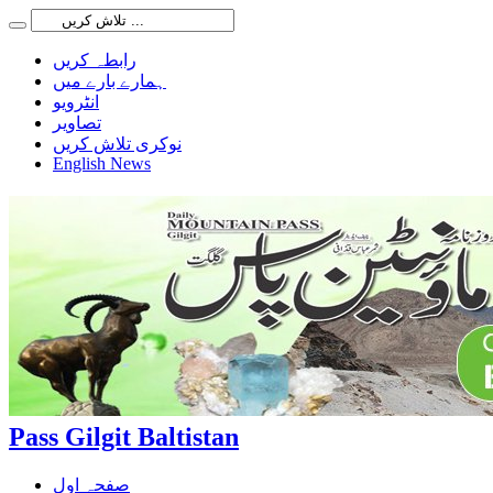
رابطہ کریں
ہمارے بارے میں
انٹرویو
تصاویر
نوکری تلاش کریں
English News
Pass Gilgit Baltistan
صفحہ اول