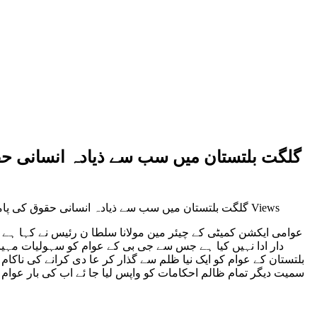
گلگت بلتستان میں سب سے ذیادہ انسانی حق
1,945 Views
on گلگت بلتستان میں سب سے ذیادہ انسانی حقوق کی پا
عوامی ایکشن کمیٹی کے چیئر مین مولانا سلطا ن رئیس نے کہا ہے
دار ادا نہیں کیا ہے جس سے جی بی کے عوام کو سہولیات مہیا
بلتستان کے عوام کو ایک نیا ظلم سے گذار کر عا دی کرانے کی ناکا
سمیت دیگر تمام ظالم احکامات کو واپس لیا جا ئے اب کی بار عوام ہ