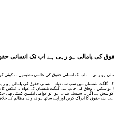
وق کی پامالی ہو رہی ہے اب تک انسانی حقوق
مالی ہو رہی ہے اب تک انسانی حقوق کی عالمی تنظیموں نے کوئی کردا
 کہ گلگت بلتستان میں سب سے ذیادہ انسانی حقوق کی پامالی ہو رہی
 ہو سکیں ۔ وفاق کی جانب سے گلگت بلتستان کے عوام پہ ٹیکس کا ب
م کو شش ہے اگر یہ سلسلہ بند نہ ہو ا تو عوامی ایکشن کمیٹی بھی حک
ی اپنے حقوق کا ادراک کریں اور اپنے ساتھ ہو نے والے مظالم کے خلاف