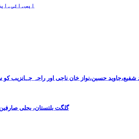
ایس۔ائی۔ایف 
فیع،جاوید حسین،نواز خان ناجی اور راجہ جہانزیب کو سالا
گلگت بلتستان، بجلی صارفین30کروڈ کے ڈیفالٹر نکلے,ریکوری کے لیے باضابطہ پلان