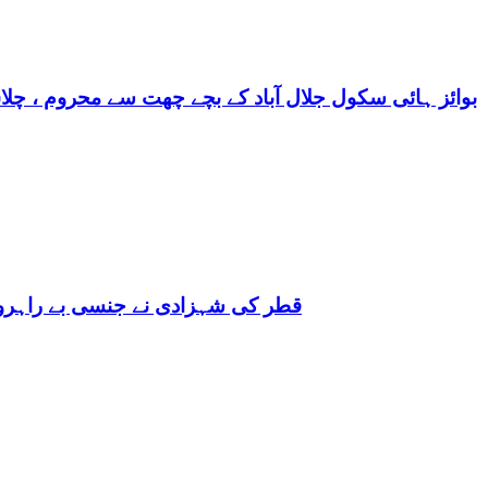
بوائز ہائی سکول جلال آباد کے بچے چھت سے محروم ، چلا
قطر کی شہزادی نے جنسی بے راہروی میں مغرب کو بھی 