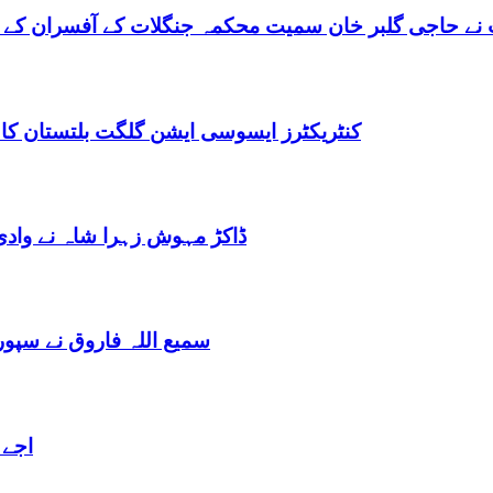
نے حاجی گلبر خان سمیت محکمہ جنگلات کے آفسران کے 
کنٹریکٹرز ایسوسی ایشن گلگت بلتستان کا
ڈاکڑ مہوش زہرا شاہ نے وادی
سمیع اللہ فاروق نے سپو
اجے 