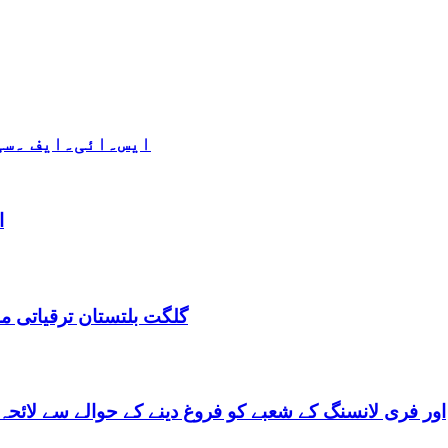
ایس۔ائی۔ایف ۔سی 
ا
گلگت بلتستان ترقیاتی منصوبہ 2024-2029 اورگلگت بلتستان 
گلگت بلتستان میں ٹیلی کام کے ذریعے IT اور فری لانسنگ کے شعبے کو فروغ دینے کے حوالے س