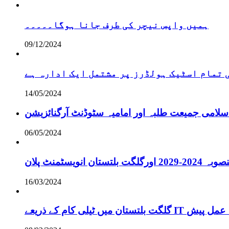
ہمیں واپس نیچر کی طرف جانا ہوگا۔۔۔۔۔
09/12/2024
تمام اسٹیک ہولڈرز پر مشتمل ایک ادارہ ہے
14/05/2024
سلامی جمیعت طلبہ اور امامیہ سٹوڈنٹ آرگنائزیشن
06/05/2024
انویسٹمنٹ پلان
16/03/2024
ے لائحہ عمل پیش