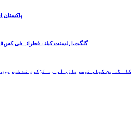
پاکستان ا
,گلگت،اہلسنت کیلئے فطرانہ فی کس70روپے مقررفقہ جعفریہ کیلئے فطرانہ 100روپے مقرر
کا اڈہ بن گیا، نوسرباز، آوارہ لڑکوں نے شہریوں 