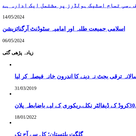
۔سی تمام اسٹیک ہولڈرز پر مشتمل ایک ادارہ ہے
14/05/2024
اسلامی جمیعت طلبہ اور امامیہ سٹوڈنٹ آرگنائزیشن
06/05/2024
زیادہ پڑھی گئی
نہ ترقی بجٹ نہ دینے کا اندرون خانہ فیصلہ کر لیا
31/03/2019
18/01/2022
گلگت بلتستان؛ کل سے آج تک