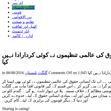
ای پیپر
گلگت بلتستان
قومی
بین الاقوامی
تعلیم و صحت
کھیل اور ثقافت
انٹر ٹینمنٹ
اداریہ / کالمز
 کی عالمی تنظیموں نے کوئی کردارادا نہیں
کیا
رادا نہیں کیا
Comments Off
گلگت بلتستان
06/08/2016
in
 ہے اب تک انسانی حقوق کی عالمی تنظیموں نے کو ئی بھی ایسا کر
م گرا نے سے گریز کر ے اس قسم کے گیر قانونی اقدا مات سے گلگت
ومتی مظالم کے خلاف سیسہ پلا ئی دیوار ثابت ہو گی ۔ گندم کٹو تی
 میدان میں آئیں اور اپنے بنیادی انسانی حقوق کے لیئے جدوجہد کریں
اور دنیا کے دیگر قوموں کی برابری کے لیئے کام کریں۔
Sharing is caring!