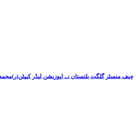
چیف منسٹر گلگت بلتستان نے اپوزیشن لیڈر کیپٹن(ر)محمد ش