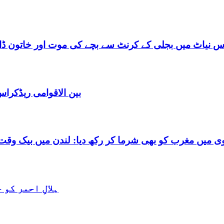
س نیاٹ میں بجلی کے کرنٹ سے بچے کی موت اور خاتون ڈاکٹ
بین الاقوامی ریڈکرا
شرما کر رکھ دیا: لندن میں بیک وقت 7 یورپین مردوں کے ساتھ بے شرم حالت میں گرفتا
ہلالِ احمر کو