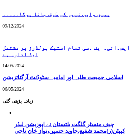
ہمیں واپس نیچر کی طرف جانا ہوگا۔۔۔۔۔
09/12/2024
ایس۔ائی۔ایف ۔سی تمام اسٹیک ہولڈرز پر مشتمل
ایک ادارہ ہے
14/05/2024
اسلامی جمیعت طلبہ اور امامیہ سٹوڈنٹ آرگنائزیشن
06/05/2024
زیادہ پڑھی گئی
چیف منسٹر گلگت بلتستان نے اپوزیشن لیڈر
کیپٹن(ر)محمد شفیع،جاوید حسین،نواز خان ناجی