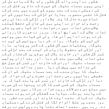
شکور نے اپنے والد گل شکور ولد بلا کے ساتھ مل کر
حوا
اپنی بیوی مسماۃ ملی
کہ کو غیرت کے نام پر قتل کرنے
کی
کی دھمکی دینے کے بعد بیوی کو کمرے میں بند کرکے
بیٹی
قتل کا حتمی منصوبہ بنایا تو لڑکی کے بھائیوں کو اس
کی
تمام صورت حال کا پتہ چلا،اور لڑکی کے بھائی رجی
جان
رحمت ولد خزان نے اپنی بہن کی جان کی تحفظ کیلئے
بچائی
چلاس سٹی تھانہ میں درخواست دائز کیا ،جس پر سٹی
تھانہ چلاس کے ایس ایچ او شاہ سرور نے فوری کارروائی
کرتے ہوئے اے ایس آئی شاہ ولی کی قیادت میں پولیس
کی ٹیم کو بٹوگاہ روانہ کر دیا ،پولیس کی ٹیم نے
بٹوگاہ پھللیاٹ میں گل شکور کے گھر پرچھاپہ مارا
اور لڑکی کو محفوظ بازیاب کر لینے کے بعد لڑکی کے
سُسر گل شکور اور خاوند بلال کو موقع پر گرفتار کرکے
سٹی تھانہ چلاس میں بند کر دیا ۔اور بعد ازاں پولیس
نے مسماۃ ملیکہ اوراس کے خاوند اور سُسر کو سول جج
کی عدالت میں پیش کر دیا ۔معزز عدالت نے مسماۃ
ملیکہ کا بیان سننے کے بعد مسماۃ ملیکہ کو ان کے
حقیقی بھائیوں رجی رحمت اور حضرت ولی کے حوالہ کر
دیا اور لڑکی کے خاوند اور سُسر کو پابند کیا کہ وہ
مسماۃ ملیکہ کو کسی قسم کا گزند پہنچانے کی صورت
میں مبلغ دس ،دس لاکھ روپے خزانہ سرکار میں جمع کرنے
کے پابند ہونگے۔میڈیا سے گفتگو کرتے ہوئے مسماۃ
ملیکہ نے کہاکہ مجھے اپنے خاوند اور سُسر سے خطرہ ہے
،وہ مجھے پر غلط الزام لگا کر قتل کرنے کی دھمکیاں
دے۔ رہے ہیں ۔مجھے انصاف ملنا چاہے ،پولیس نے برقت