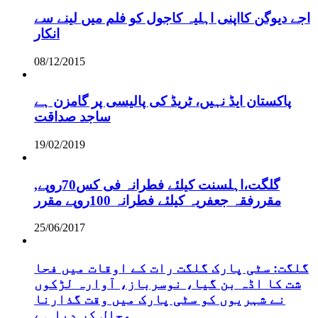
اجے دیوگن کااپنی اہلیہ کاجول کو فلم میں لینے سے
انکار
08/12/2015
پاکستان ایڈ نہیں، ٹریڈ کی پالیسی پر گامزن ہے
ساجد صداقت
19/02/2019
,گلگت،اہلسنت کیلئے فطرانہ فی کس70روپے
مقررفقہ جعفریہ کیلئے فطرانہ 100روپے مقرر
25/06/2017
گلگت: سٹی پارک گلگت رات کے اوقات میں فحا
شت کا اڈہ بن گیا، نوسرباز، آوارہ لڑکوں
نے شہریوں کو سٹی پارک میں وقت گذارنا
محال کر دیا ہے