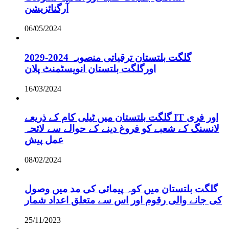
آرگنائزیشن
06/05/2024
گلگت بلتستان ترقیاتی منصوبہ 2024-2029
اورگلگت بلتستان انویسٹمنٹ پلان
16/03/2024
گلگت بلتستان میں ٹیلی کام کے ذریعے IT اور فری
لانسنگ کے شعبے کو فروغ دینے کے حوالے سے لائحہ
عمل پیش
08/02/2024
گلگت بلتستان میں کوہ پیمائی کی مد میں وصول
کی جانے والی رقوم اور اس سے متعلق اعداد شمار
25/11/2023