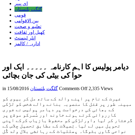
ای پیپر
گلگت بلتستان
قومی
بین الاقوامی
تعلیم و صحت
کھیل اور ثقافت
انٹر ٹینمنٹ
اداریہ / کالمز
دیامر پولیس کا اہم کارنامہ ۔۔۔۔۔ ایک اور
حوا کی بیٹی کی جان بچائی
on
2,335 Views
Comments Off
گلگت بلتستان
15/08/2016
in
دیامر
غیرت کے نام پر اپنے والد کے ساتھ مل کر بیوی کو
پولیس
مبینہ طور پر قتل کا منصوبہ بنانے والے شخص کو لڑکی
کا
کے بھائی کی درخواست پر دیامر پولیس نے فوری
اہم
کارروائی کرتے ہوئے خاوند اور سُسرکو موقع پر
کارنامہ
گرفتار کر لیا ،اورلڑکی کو محفوظ بازیاب کرکے اپنی
۔۔۔۔۔
تحویل میں لے لیا۔تٖصیلات کے مطابق تحصیل چلاس کے
ایک
نواحی گاوں بٹوگاہ پھللیاٹ کے رہائشی بلال ولد گُل
اور