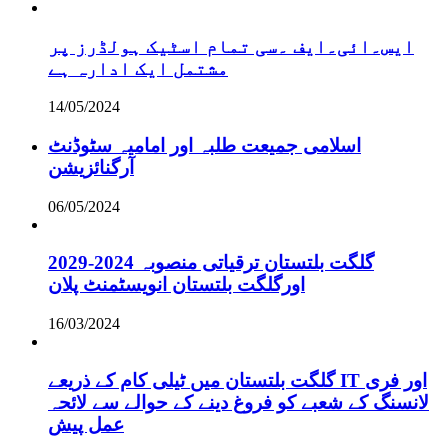
ایس۔ائی۔ایف ۔سی تمام اسٹیک ہولڈرز پر
مشتمل ایک ادارہ ہے
14/05/2024
اسلامی جمیعت طلبہ اور امامیہ سٹوڈنٹ
آرگنائزیشن
06/05/2024
گلگت بلتستان ترقیاتی منصوبہ 2024-2029
اورگلگت بلتستان انویسٹمنٹ پلان
16/03/2024
گلگت بلتستان میں ٹیلی کام کے ذریعے IT اور فری
لانسنگ کے شعبے کو فروغ دینے کے حوالے سے لائحہ
عمل پیش