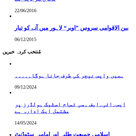
22/06/2016
بین الاقوامی سروس ”اوبر“ لاہور میں آنے کو تیار
06/12/2015
مُنتخب کردہ خبریں
ہمیں واپس نیچر کی طرف جانا ہوگا۔۔۔۔۔
09/12/2024
ایس۔ائی۔ایف ۔سی تمام اسٹیک ہولڈرز پر
مشتمل ایک ادارہ ہے
14/05/2024
اسلامی جمیعت طلبہ اور امامیہ سٹوڈنٹ