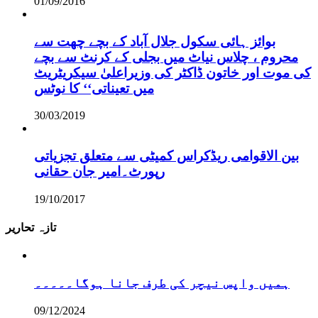
01/09/2016
بوائز ہائی سکول جلال آباد کے بچے چھت سے
محروم ، چلاس نیاٹ میں بجلی کے کرنٹ سے بچے
کی موت اور خاتون ڈاکٹر کی وزیراعلیٰ سیکریٹریٹ
میں تعیناتی‘‘ کا نوٹس
30/03/2019
بین الاقوامی ریڈکراس کمیٹی سے متعلق تجزیاتی
رپورٹ۔امیر جان حقانی
19/10/2017
تازہ تحاریر
ہمیں واپس نیچر کی طرف جانا ہوگا۔۔۔۔۔
09/12/2024