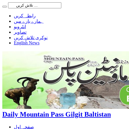
رابطہ کریں
ہمارے بارے میں
انٹرویو
تصاویر
نوکری تلاش کریں
English News
Daily Mountain Pass Gilgit Baltistan
صفحہ اول