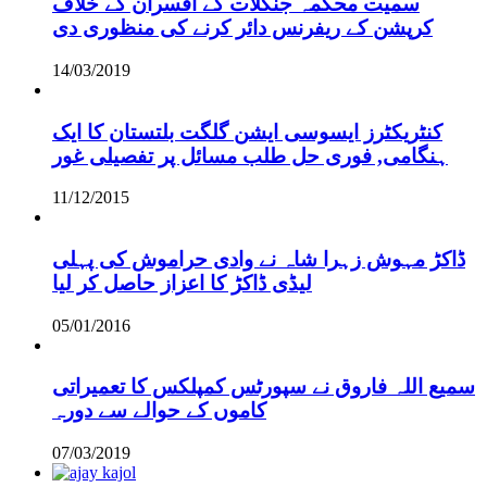
سمیت محکمہ جنگلات کے آفسران کے خلاف
کرپشن کے ریفرنس دائر کرنے کی منظوری دی
14/03/2019
کنٹریکٹرز ایسوسی ایشن گلگت بلتستان کا ایک
ہنگامی, فوری حل طلب مسائل پر تفصیلی غور
11/12/2015
ڈاکڑ مہوش زہرا شاہ نے وادی حراموش کی پہلی
لیڈی ڈاکڑ کا اعزاز حاصل کر لیا
05/01/2016
سمیع اللہ فاروق نے سپورٹس کمپلکس کا تعمیراتی
کاموں کے حوالے سے دورہ
07/03/2019