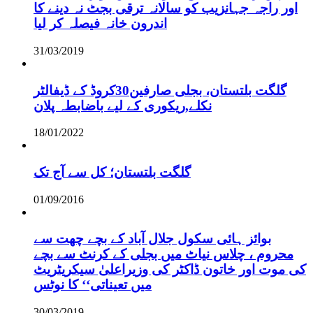
اور راجہ جہانزیب کو سالانہ ترقی بجٹ نہ دینے کا
اندرون خانہ فیصلہ کر لیا
31/03/2019
گلگت بلتستان، بجلی صارفین30کروڈ کے ڈیفالٹر
نکلے,ریکوری کے لیے باضابطہ پلان
18/01/2022
گلگت بلتستان؛ کل سے آج تک
01/09/2016
بوائز ہائی سکول جلال آباد کے بچے چھت سے
محروم ، چلاس نیاٹ میں بجلی کے کرنٹ سے بچے
کی موت اور خاتون ڈاکٹر کی وزیراعلیٰ سیکریٹریٹ
میں تعیناتی‘‘ کا نوٹس
30/03/2019