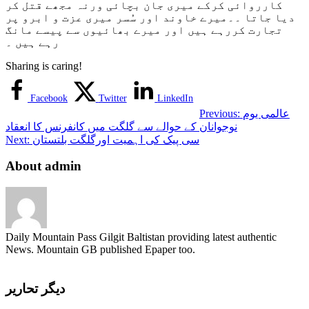
کارروائی کرکے میری جان بچائی ورنہ مجھے قتل کر
دیا جاتا ۔۔میرے خاوند اور سُسر میری عزت و ابرو پر
تجارت کررہے ہیں اور میرے بھائیوں سے پیسے مانگ
رہے ہیں ۔
Sharing is caring!
Facebook
Twitter
LinkedIn
عالمی یوم
Previous:
نوجوانان کے حوالے سے گلگت میں کانفرنس کا انعقاد
سی پیک کی اہمیت اورگلگت بلتستان
Next:
About admin
Daily Mountain Pass Gilgit Baltistan providing latest authentic
News. Mountain GB published Epaper too.
دیگر تحاریر