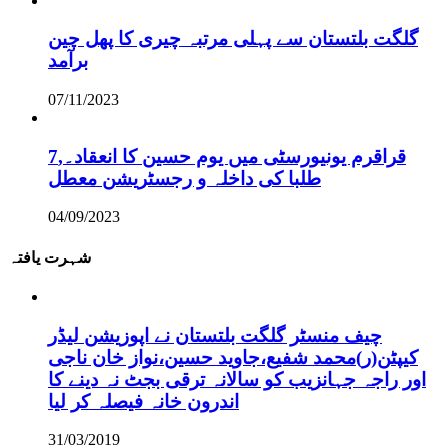
گلگت بلتستان سے پہلی مرتبہ چیری کا پھل چین
برآمد
07/11/2023
قراقرم یونیورسٹی میں یوم حسین کا انعقاد۔,7
طلبا کی داخلہ و رجسٹریشن معطل
04/09/2023
شہرت یافتہ
چیف منسٹر گلگت بلتستان نے اپوزیشن لیڈر
کیپٹن(ر)محمد شفیع،جاوید حسین،نواز خان ناجی
اور راجہ جہانزیب کو سالانہ ترقی بجٹ نہ دینے کا
اندرون خانہ فیصلہ کر لیا
31/03/2019