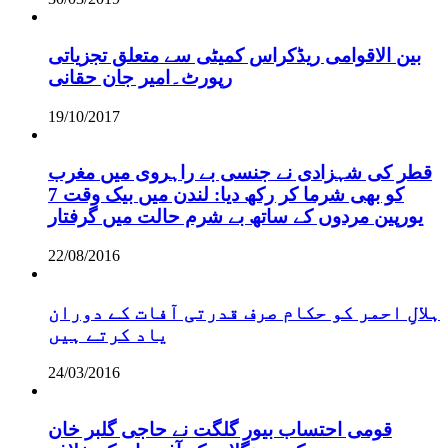
بین الاقوامی ریڈکراس کمیٹی سے متعلق تجزیاتی
رپورٹ۔امیر جان حقانی
19/10/2017
قطر کی شہزادی نے جنسی بے راہروی میں مغرب
کو بھی شرما کر رکھ دیا: لندن میں بیک وقت 7
یورپین مردوں کے ساتھ بے شرم حالت میں گرفتار
22/08/2016
ہلالِ احمر کو حکام صرف قدرتی آفات کے دوران
یاد کرتے ہیں
24/03/2016
قومی احتساب بیور گلگت نے حاجی گلبر خان