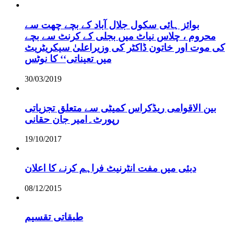
بوائز ہائی سکول جلال آباد کے بچے چھت سے
محروم ، چلاس نیاٹ میں بجلی کے کرنٹ سے بچے
کی موت اور خاتون ڈاکٹر کی وزیراعلیٰ سیکریٹریٹ
میں تعیناتی‘‘ کا نوٹس
30/03/2019
بین الاقوامی ریڈکراس کمیٹی سے متعلق تجزیاتی
رپورٹ۔امیر جان حقانی
19/10/2017
دبئی میں مفت انٹرنیٹ فراہم کرنے کا اعلان
08/12/2015
طبقاتی تقسیم