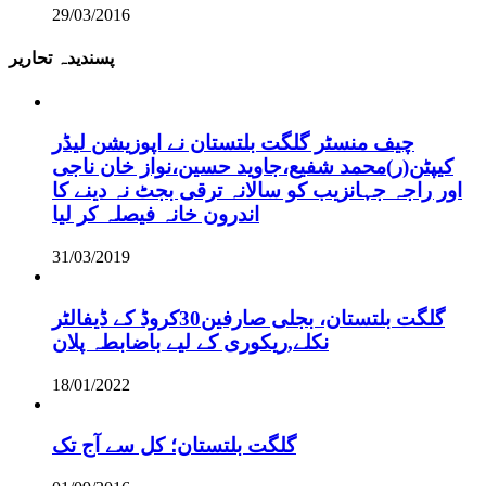
29/03/2016
پسندیدہ تحاریر
چیف منسٹر گلگت بلتستان نے اپوزیشن لیڈر
کیپٹن(ر)محمد شفیع،جاوید حسین،نواز خان ناجی
اور راجہ جہانزیب کو سالانہ ترقی بجٹ نہ دینے کا
اندرون خانہ فیصلہ کر لیا
31/03/2019
گلگت بلتستان، بجلی صارفین30کروڈ کے ڈیفالٹر
نکلے,ریکوری کے لیے باضابطہ پلان
18/01/2022
گلگت بلتستان؛ کل سے آج تک