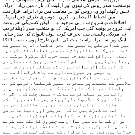
نومنتخب صدر روس کی نیتوں اور اہلیت کے بارے میں زیادہ ادراک
نہیں رکھتے اور وہ روس کو ہر معاملے میں بری الزامہ قرار دینے
میں احتیاط کا مظاہرہ کریں۔ دوسری طرف چین امریکہ
اختلافات تو شروع سے ہی موجود تھے۔ لیکن کشدیگی اس وقت
اپنے عروج پر پونچه گئی جب امریکہ کے نو منتخب صدر ڈونلڈ ٹرمپ
نے امریکی پالیسی سے انحراف کرتے ہوئے تائیوان کی صدر سائی
اینگ وین سے براہ راست بات کی۔ اس طرح انھوں نے سنہ 1979
میں طے امریکی پالیسی سےانحراف کیا۔ اس پالیسی کے
تحت امریکہ نے تائیوان سے رسمی تعلقات ختم کر دیے
تھے۔ اس واقع کے بعد چائینہ خوب آگ بوگولا ہوگیا۔۔
ہوتا بھی کیوں نا۔۔۔ اس کے ساتھ ہی چین نے دهمکی دی
کہ امریکہ (ٹرمپ) تائیوان کے مسئلہ اور ون چائنہ
پالیسی پر غیرزمےداری سے بات کرکے آگ سے نہ
کهیلیں۔ جو ایک واضح پیغام ہے کہ چین اپنے قومی
سلامتی کے معملات پر سمجوتہ نہیں کرسکتا۔ ٹرمپ کو اس
بات کا ادراک کرنا پڑے گا کہ سب سے کٹ کراور اپنی
رائے سب پر مسلط کرنے سے کام نہیں چلے گا۔ اقوام
عالم اور کانگرس کے لوگوں کو بھی ساتھ میں لے کر
چلنا اب ان کی اہم ذمہ داری ہے۔ چائنیز بھی سر
اٹھائے کھڑے ہیں تاکہ امریکی اور دنیا عالم کی
مارکیٹ پر مزید قبضہ کیا جائے۔ (جو زیادہ تر پہلے
ہی ان کے ہاتھ میں ہے) ان سب چیزوں کا مقابلہ کرنے
کے لیے امریکی صدر کو تعلقات منقطع کرنے کی بجائے
جوڑنا ہوں گے۔ یہ نا صرف ان کے ملک کے لیے فائدہ مند