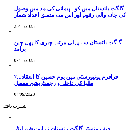
گلگت بلتستان میں کوہ پیمائی کی مد میں وصول
کی جانے والی رقوم اور اس سے متعلق اعداد شمار
25/11/2023
گلگت بلتستان سے پہلی مرتبہ چیری کا پھل چین
برآمد
07/11/2023
قراقرم یونیورسٹی میں یوم حسین کا انعقاد۔,7
طلبا کی داخلہ و رجسٹریشن معطل
04/09/2023
شہرت یافتہ
چیف منسٹر گلگت بلتستان نے اپوزیشن لیڈر