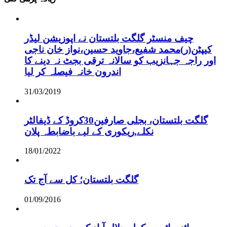
چیف منسٹر گلگت بلتستان نے اپوزیشن لیڈر
کیپٹن(ر)محمد شفیع،جاوید حسین،نواز خان ناجی
اور راجہ جہانزیب کو سالانہ ترقی بجٹ نہ دینے کا
اندرون خانہ فیصلہ کر لیا
31/03/2019
گلگت بلتستان، بجلی صارفین30کروڈ کے ڈیفالٹر
نکلے,ریکوری کے لیے باضابطہ پلان
18/01/2022
گلگت بلتستان؛ کل سے آج تک
01/09/2016