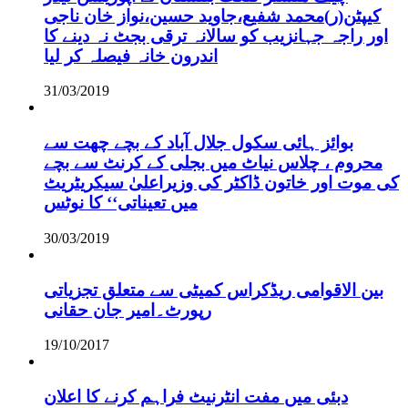
کیپٹن(ر)محمد شفیع،جاوید حسین،نواز خان ناجی
اور راجہ جہانزیب کو سالانہ ترقی بجٹ نہ دینے کا
اندرون خانہ فیصلہ کر لیا
31/03/2019
بوائز ہائی سکول جلال آباد کے بچے چھت سے
محروم ، چلاس نیاٹ میں بجلی کے کرنٹ سے بچے
کی موت اور خاتون ڈاکٹر کی وزیراعلیٰ سیکریٹریٹ
میں تعیناتی‘‘ کا نوٹس
30/03/2019
بین الاقوامی ریڈکراس کمیٹی سے متعلق تجزیاتی
رپورٹ۔امیر جان حقانی
19/10/2017
دبئی میں مفت انٹرنیٹ فراہم کرنے کا اعلان