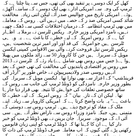
کھل کر ایک دوسرے پر تنقید بھی کی تھی، جس سے پتا چلتا ہے کہ
ٹرمپ کی وجہ سے امریکی ادارے بھی ایک دوسرے کے سامنے آکھڑے
ہوئے۔ امریکی تاریخ میں چوالیس صدر آئے لیکن اتنی زیادہ مخالفت
شائد کسی امریکی صد ر کے حصے میں نہیں آئی۔ روس کے معاملے
میں بھی ٹرمپ انتظامیہ کے درمیان اختلافات کسی سے ڈھکے چھپے
نہیں، نامزد امریکی وزیر خارجہ ریکس ٹلرسن نے برملا یہ اظہار
کیا ہے کہ روس امریکہ کے لیے خطرے کا باعث ہے۔ یہ وہ ہی
ٹلرسن ہیں جو امریکہ کی قد آور اور امیر ترین شخصیت ہیں،
ریکس ٹلرسن تیل فروخت کرنے والی بین الاقوامی کمپنی ایکسن
موبل کے سربراہ ہیں جن کا کاروبار 50 سے زائد ملکوں میں پھیلا
ہوا ہے( جس میں روس بھی شامل ہے) یاد رئے کہ ٹلرسن نے 2013
میں روس پر اقتصادی پابندیوں کی مخالفت کی تھی جس کے بعد
انہیں روسی صدر ولادیمیرپیوٹن نے خاص طور پر ”آرڈر آف
فرینڈشپ“ کے اعزاز سے بھی نوازا تھا۔ ایکسن موبل کے سربراہ کی
بطور وزیر خارجہ نامزدگی کو ڈونلڈ ٹرمپ کی جانب سے روس کے
ساتھ خصوصی تعلقات کی خواہش کا نتیجہ بھی قرار دیا جارہا
تھا۔ لیکن ان کے تازہ بیان ” کہ روس امریکہ کے لیے خطرے کا
باعث ہے” یہ بات واضح کرتا ہے کہ امریکی کاروبار سے زیادہ اپنے
ملک کے مفاد کو ترجیح دیتے ہیں۔ ٹرمپ روس سے دوستی کے
متمنی ہیں، جبکہ نامزد وزراء روس سے ناراض نظر آتے ہیں۔ سی
آئی اے کے موجودہ سربراہ جان برینن نے بھی ڈونلڈ ٹرمپ کو خبر
دار کیا ہے ان کا کہنا تھا کہ ڈونلڈ ٹرمپ کو اپنی زبان قابومیں
رکھنی پڑے گئی کیوں کہ اب معاملہ صرف ڈونلڈ ٹرمپ کی ذات کا
نہیں بلکہ قومی سلامتی کا ہے۔ جان برینن کا موقف ہے کے