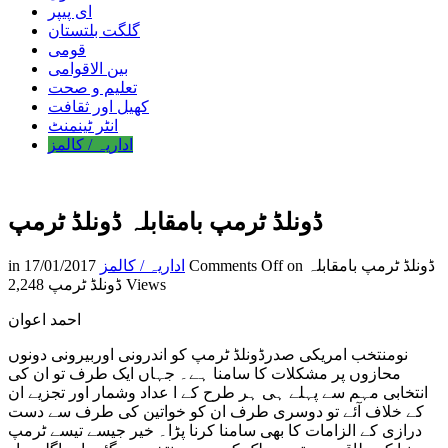
ای پیپر
گلگت بلتستان
قومی
بین الاقوامی
تعلیم و صحت
کھیل اور ثقافت
انٹر ٹینمنٹ
اداریہ / کالمز
ڈونلڈ ٹرمپ بامقابلہ ڈونلڈ ٹرمپ
on ڈونلڈ ٹرمپ بامقابلہ
Comments Off
اداریہ / کالمز
17/01/2017
in
2,248 Views
ڈونلڈ ٹرمپ
احمد اعوان
نومنتخب امریکی صدرڈونلڈ ٹرمپ کو اندرونی اوربیرونی دونوں
محازوں پر مشکلات کا سامنا ہے۔ جہاں ایک طرف تو ان کی
انتخابی مہم سے پہلے ہی ہر طرح کے ا عداد وشمار اور تجزیے ان
کے خلاف آئے تو دوسری طرف ان کو خواتین کی طرف سے دست
درازی کے الزامات کا بھی سامنا کرنا پڑا۔ خیر جیسے تیسے ٹرمپ