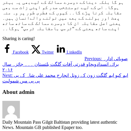
ہو گا بلکہ دیناکے دوسرے ممالک کے لیےبھی یہ بہتر
ہوگا۔ اس کے لیے نومنتخب صدر کو اپنی زات سے بھی
مقابلہ کرنا پڑے گا۔۔ کیوں کے فطری طور پر وہ منہ
پھٹ اور بولنے کے بعد میں تولنے والےانسان ہیں۔
یعنی اصل مقابلہ ان کا دوسرے ممالک کے ساتھ ساتھ
اپنے ساتھ یعنی کے “ٹرمپ بامقابلہ ٹرمپ” ہوگا۔۔
Sharing is caring!
Facebook
Twitter
LinkedIn
صوبائی ادارہ
Previous:
برائے انسدادوبچاو قدرتی آفات گلگت بلتستان ۔۔۔ جائزہ سال
۲۰۱۶
ایم کیو ایم گلگت زون کے زونل انچارج محمد علی شاہ کے پی
Next:
پی پی میں شمولیت
About admin
Daily Mountain Pass Gilgit Baltistan providing latest authentic
News. Mountain GB published Epaper too.