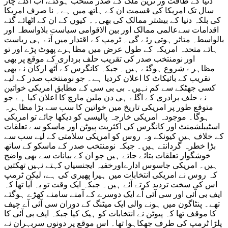
دنیا کے طاقت ور ترین ملک کے صدر منتخب ہوگئے، اب اگلے چار
سال تک امریکا کی قسمت ان کے ہاتھ میں ہے۔ نا صرف امریکا
کی بلکہ دنیا کے بیشتر ممالک کی بھی۔۔ کیوں کے ان کے اٹھائے گئے
اقدامات سےعالمی ممالک اور بین الاقوامی سیاست بلاواسطہ اور
بالواسطہ متاثر ہوتی رئے گی۔ ٹرمپ کے اقتدار میں آتے ہی ریاست
ہائے متحدہ امریکہ کے طول عرض میں مظاہرے پھوٹ پڑے اور تو
اور نومنتخب صدر کی تقریب حلف برداری کے موقع پر بھی
مظاہرے شروع ہوگئے ہیں۔ جبکہ کانگرس کے آٹھ ارکان نے بھی
تقریب کے بائیکاٹ کا اعلان کردیا ہے۔ جو نومنتخب صدر کے لیے
کسی جھٹکے سے کم نہیں۔ بی بی سی کے مطابق امریکی خواتین
نے حلف برادری کے اگلے ہی دن ملین مارچ کا اعلان کیا ہے جو
متوقع طور پر امریکی تاریخ میں خواتین کا سب سے بڑا مظاہرہ
ہوگا۔ موجودہ امریکی خارجہ پالیسی کو دیکھا جائے تو امریکی
اسٹیبلشمنٹ اور کانگرس کی اکثریت پیوٹن اور ماسکو سے تعلقات
کے خلاف ہیں کیونکے وہ روس کو امریکی سلامتی کے لیے سب سے
بڑا خطرہ گردانتے ہیں۔ جبکہ نومنتخب صدر کے ماسکو کے ساتھ
خوشگوار تعلقات بتائے جاتے ہیں جو ان کے بیانات سے بھی واضح
ہیں۔ امریکی جاسوس ادارےاورخفیہ ایجنسیاں کہتے نہیں تھکتیں
کہ روس نے امریکی انتخابات میں ہیرا پھیری کی ہے، لیکن ٹرمپ
اس کی سخت تردید کرتے آئے ہیں۔ جبکہ ایک وقت تو یہ آیا تھا کہ
ایف بی آئی اور سی آئی آے ایک دوسرے کے آمنے سامنے کھڑے ہوگئے
تھے۔ پنٹاگون میں ہونے والی ایک میٹنگ کے دوران سی آئی آے چیف
کا موقف تھا کہ پیوٹن نے انتخابات کو ہیک کیا جبکہ ایف بی آئی کا
پلڑا ٹرمپ کی طرف جھکاہوا تھا۔ اس موقع پر دونوں سربہران نے