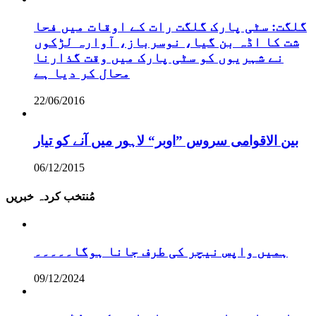
گلگت: سٹی پارک گلگت رات کے اوقات میں فحا
شت کا اڈہ بن گیا، نوسرباز، آوارہ لڑکوں
نے شہریوں کو سٹی پارک میں وقت گذارنا
محال کر دیا ہے
22/06/2016
بین الاقوامی سروس ”اوبر“ لاہور میں آنے کو تیار
06/12/2015
مُنتخب کردہ خبریں
ہمیں واپس نیچر کی طرف جانا ہوگا۔۔۔۔۔
09/12/2024