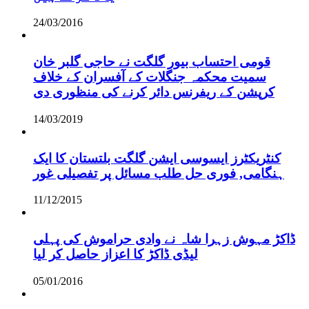
24/03/2016
قومی احتساب بیور گلگت نے حاجی گلبر خان
سمیت محکمہ جنگلات کے آفسران کے خلاف
کرپشن کے ریفرنس دائر کرنے کی منظوری دی
14/03/2019
کنٹریکٹرز ایسوسی ایشن گلگت بلتستان کا ایک
ہنگامی, فوری حل طلب مسائل پر تفصیلی غور
11/12/2015
ڈاکڑ مہوش زہرا شاہ نے وادی حراموش کی پہلی
لیڈی ڈاکڑ کا اعزاز حاصل کر لیا
05/01/2016