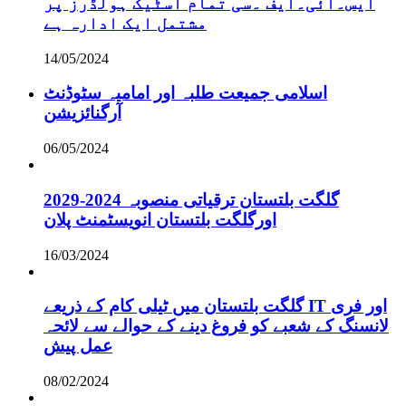
ایس۔ائی۔ایف ۔سی تمام اسٹیک ہولڈرز پر
مشتمل ایک ادارہ ہے
14/05/2024
اسلامی جمیعت طلبہ اور امامیہ سٹوڈنٹ
آرگنائزیشن
06/05/2024
گلگت بلتستان ترقیاتی منصوبہ 2024-2029
اورگلگت بلتستان انویسٹمنٹ پلان
16/03/2024
گلگت بلتستان میں ٹیلی کام کے ذریعے IT اور فری
لانسنگ کے شعبے کو فروغ دینے کے حوالے سے لائحہ
عمل پیش
08/02/2024