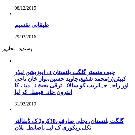
08/12/2015
طبقاتی تقسیم
29/03/2016
پسندیدہ تحاریر
چیف منسٹر گلگت بلتستان نے اپوزیشن لیڈر
کیپٹن(ر)محمد شفیع،جاوید حسین،نواز خان ناجی
اور راجہ جہانزیب کو سالانہ ترقی بجٹ نہ دینے کا
اندرون خانہ فیصلہ کر لیا
31/03/2019
گلگت بلتستان، بجلی صارفین30کروڈ کے ڈیفالٹر
نکلے,ریکوری کے لیے باضابطہ پلان