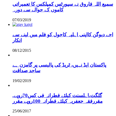
سمیع اللہ فاروق نے سپورٹس کمپلکس کا تعمیراتی
کاموں کے حوالے سے دورہ
07/03/2019
اجے دیوگن کااپنی اہلیہ کاجول کو فلم میں لینے سے
انکار
08/12/2015
پاکستان ایڈ نہیں، ٹریڈ کی پالیسی پر گامزن ہے
ساجد صداقت
19/02/2019
,گلگت،اہلسنت کیلئے فطرانہ فی کس70روپے
مقررفقہ جعفریہ کیلئے فطرانہ 100روپے مقرر
25/06/2017