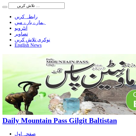
رابطہ کریں
ہمارے بارے میں
انٹرویو
تصاویر
نوکری تلاش کریں
English News
Daily Mountain Pass Gilgit Baltistan
صفحہ اول