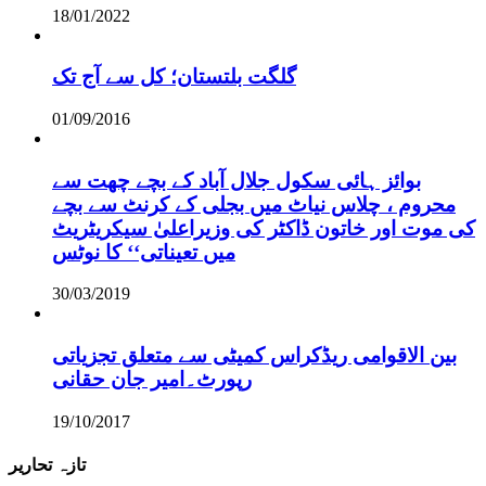
18/01/2022
گلگت بلتستان؛ کل سے آج تک
01/09/2016
بوائز ہائی سکول جلال آباد کے بچے چھت سے
محروم ، چلاس نیاٹ میں بجلی کے کرنٹ سے بچے
کی موت اور خاتون ڈاکٹر کی وزیراعلیٰ سیکریٹریٹ
میں تعیناتی‘‘ کا نوٹس
30/03/2019
بین الاقوامی ریڈکراس کمیٹی سے متعلق تجزیاتی
رپورٹ۔امیر جان حقانی
19/10/2017
تازہ تحاریر