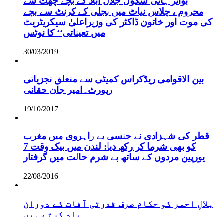
بوائز ہائی سکول جلال آباد کے بچے چھت سے
محروم ، چلاس نیاٹ میں بجلی کے کرنٹ سے بچے
کی موت اور خاتون ڈاکٹر کی وزیراعلیٰ سیکریٹریٹ
میں تعیناتی‘‘ کا نوٹس
30/03/2019
بین الاقوامی ریڈکراس کمیٹی سے متعلق تجزیاتی
رپورٹ۔امیر جان حقانی
19/10/2017
قطر کی شہزادی نے جنسی بے راہروی میں مغرب
کو بھی شرما کر رکھ دیا: لندن میں بیک وقت 7
یورپین مردوں کے ساتھ بے شرم حالت میں گرفتار
22/08/2016
ہلالِ احمر کو حکام صرف قدرتی آفات کے دوران
یاد کرتے ہیں