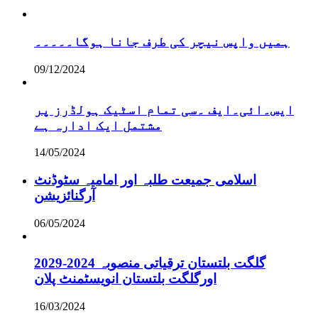
ہمیں واپس نیچر کی طرف جانا ہوگا۔۔۔۔۔
09/12/2024
ایس۔ائی۔ایف ۔سی تمام اسٹیک ہولڈرز پر
مشتمل ایک ادارہ ہے
14/05/2024
اسلامی جمیعت طلبہ اور امامیہ سٹوڈنٹ
آرگنائزیشن
06/05/2024
گلگت بلتستان ترقیاتی منصوبہ 2024-2029
اورگلگت بلتستان انویسٹمنٹ پلان
16/03/2024