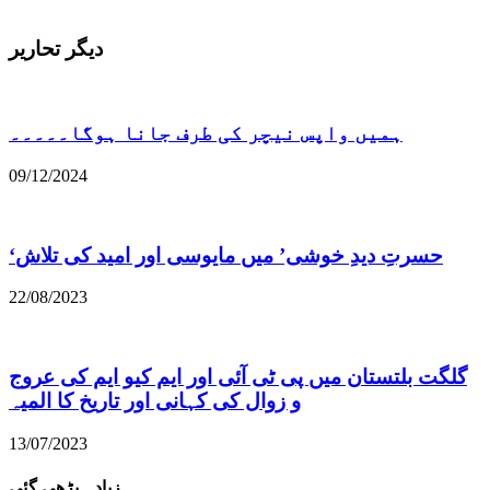
دیگر تحاریر
ہمیں واپس نیچر کی طرف جانا ہوگا۔۔۔۔۔
09/12/2024
22/08/2023
گلگت بلتستان میں پی ٹی آئی اور ایم کیو ایم کی عروج
و زوال کی کہانی اور تاریخ کا المیہ
13/07/2023
زیادہ پڑھی گئی