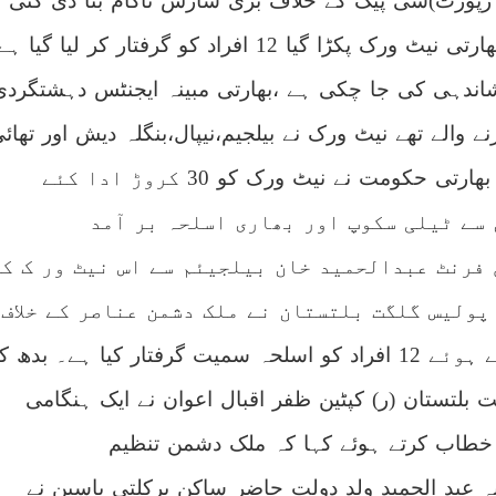
 رپورٹ)سی پیک کے خلاف بڑی سازش ناکام بنا دی گئی
گردوں
کا
بڑا
نیٹ
گلگت بلتستان سے بھارتی نیٹ ورک پکڑا گیا 12 افراد کو گرفتار کر لیا گیا ہے
ورک
پکڑا
گیا
د کی نشاندہی کی جا چکی ہے ،بھارتی مبینہ ایجنٹس دہشتگردی
ے والے تھے نیٹ ورک نے بیلجیم،نیپال،بنگلہ دیش اور تھائ
لینڈ میں اجلاس کئے بھارتی حکومت نے نیٹ ورک کو 30 کروڑ ادا کئے
سے ٹیلی سکوپ اور بھاری اسلحہ بر آمد
 فرنٹ عبدالحمید خان بیلجیئم سے اس نیٹ ور ک کو
 پولیس گلگت بلتستان نے ملک دشمن عناصر کے خلاف
بڑی کاروائی کرتے ہوئے 12 افراد کو اسلحہ سمیت گرفتار کیا ہے۔ بدھ 
 بلتستان (ر) کپٹین ظفر اقبال اعوان نے ایک ہنگامی
طاب کرتے ہوئے کہا کہ ملک دشمن تنظیم
ہ عبد الحمید ولد دولت حاضر ساکن برکلتی یاسین نے