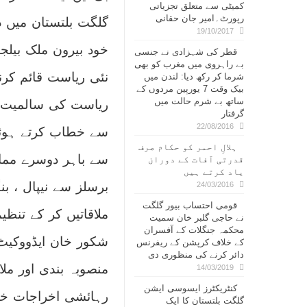
کمیٹی سے متعلق تجزیاتی
رپورٹ۔امیر جان حقانی
19/10/2017
خود بیرون ملک بیلج
قطر کی شہزادی نے جنسی
بے راہروی میں مغرب کو بھی
نئی ریاست قائم کرن
شرما کر رکھ دیا: لندن میں
بیک وقت 7 یورپین مردوں کے
ساتھ بے شرم حالت میں
ریاست کی سالمیت ا
گرفتار
22/08/2016
سے خطاب کرتے ہوئے
ہلالِ احمر کو حکام صرف
قدرتی آفات کے دوران
یاد کرتے ہیں
برسلز سے نیپال ، بن
24/03/2016
قومی احتساب بیور گلگت
ملاقاتیں کر کے تنظ
نے حاجی گلبر خان سمیت
محکمہ جنگلات کے آفسران
شکور خان ایڈووکیٹ،
کے خلاف کرپشن کے ریفرنس
دائر کرنے کی منظوری دی
منصوبہ بندی اور ملا
14/03/2019
کنٹریکٹرز ایسوسی ایشن
رہائشی اخراجات خود
گلگت بلتستان کا ایک