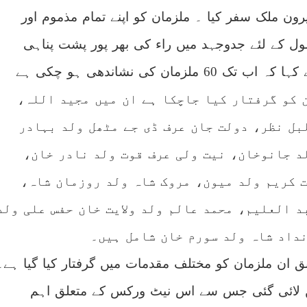
رون ملک سفر کیا ۔ ملزمان کو اپنے تمام مذموم اور
ل کے لئے جدوجہد میں راء کی بھر پور پشت پناہی
حاصل ہے۔ اُنہوں نے کہا کہ اب تک 60 ملزمان کی نشاندھی ہو چکی ہے
12ملزمان کو گرفتار کیا جاچکا ہے ان میں مجید اللہ،
بل نظر، دولت جان عرف ڈی جے مٹھل ولد بہادر
د جانوخان، نیت ولی عرف قوت ولد نادر خان،
 کریم ولد میون، مروک شاہ ولد روزمان شاہ،
د العلیم، محمد عالم ولد ولایت خان حفس علی ولد
داد شاہ ولد سورم خان شامل ہیں۔
 ان ملزمان کو مختلف مقدمات میں گرفتار کیا گیا ہے۔
 لائی گئی جس سے اس نیٹ ورکس کے متعلق اہم