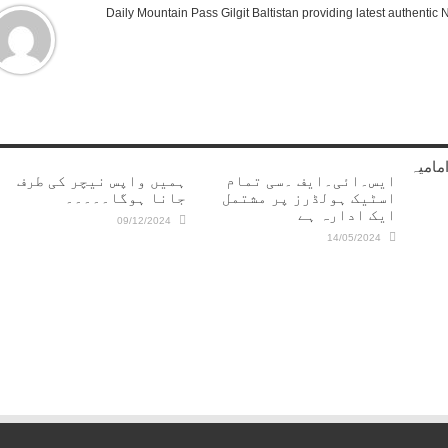
Daily Mountain Pass Gilgit Baltistan providing latest authenti
مامیہ
ایس۔ائی۔ایف ۔سی تمام
ہمیں واپس نیچر کی طرف
اسٹیک ہولڈرز پر مشتمل
جانا ہوگا۔۔۔۔۔
ایک ادارہ ہے
09/12/2024
14/05/2024