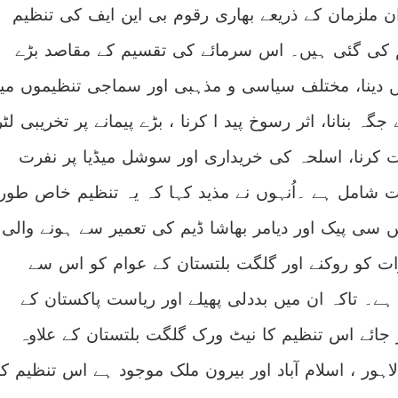
 ملزمان کے ذریعے بھاری رقوم بی این ایف کی تنظیم
 کی گئی ہیں۔ اس سرمائے کی تقسیم کے مقاصد بڑے
یں دینا، مختلف سیاسی و مذہبی اور سماجی تنظیموں می
جگہ بنانا، اثر رسوخ پید ا کرنا ، بڑے پیمانے پر تخریبی لٹر
کرنا، اسلحہ کی خریداری اور سوشل میڈیا پر نفرت
ت شامل ہے ۔اُنہوں نے مذید کہا کہ یہ تنظیم خاص طور
ں سی پیک اور دیامر بھاشا ڈیم کی تعمیر سے ہونے والی
ت کو روکنے اور گلگت بلتستان کے عوام کو اس سے
ہے۔ تاکہ ان میں بددلی پھیلے اور ریاست پاکستان کے
ر جائے اس تنظیم کا نیٹ ورک گلگت بلتستان کے علاوہ
لاہور ، اسلام آباد اور بیرون ملک موجود ہے اس تنظیم ک