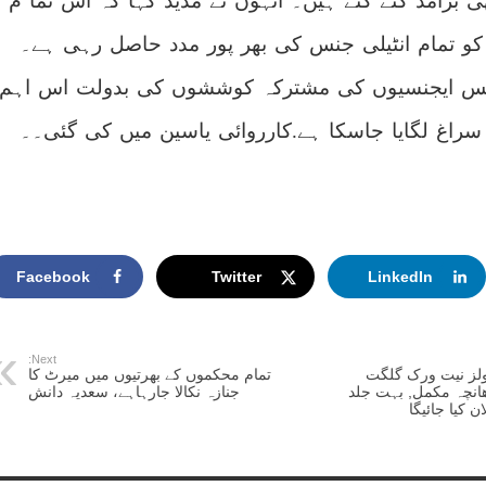
ی برآمد کئے گئے ہیں۔ اُنہوں نے مذید کہا کہ اس تما م ت
کو تمام انٹیلی جنس کی بھر پور مدد حاصل رہی ہے۔
جنس ایجنسیوں کی مشترکہ کوششوں کی بدولت اس اہم
سراغ لگایا جاسکا ہے.کارروائی یاسین میں کی گئی۔۔
Facebook
Twitter
LinkedIn
Next:
لز نیت ورک گلگت
تمام محکموں کے بھرتیوں میں میرٹ کا
ھانچہ مکمل, بہت جلد
جنازہ نکالا جارہاہے، سعدیہ دانش
ن کیا جائیگا