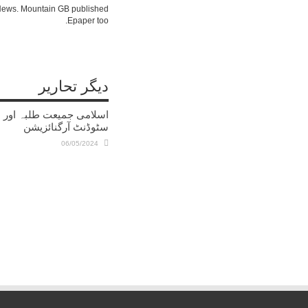
c News. Mountain GB published
Epaper too.
دیگر تحاریر
اسلامی جمیعت طلبہ اور ا
سٹوڈنٹ آرگنائزیشن
06/05/2024