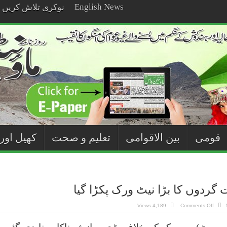
English News
نوکری تلاش کریں
قومی
بین الاقوامی
تعلیم و صحت
کھیل اور
ردوں کا بڑا نیٹ ورک پکڑا گیا
on
4,189 Views
Comments Off
گلگت
میں
دہشت