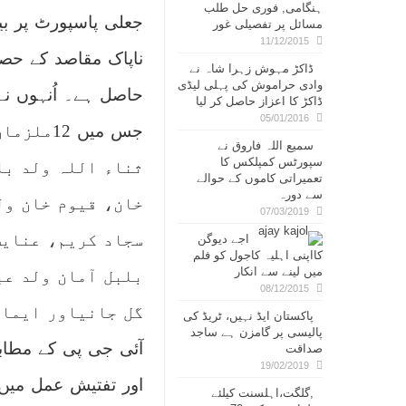
ہنگامی, فوری حل طلب
جعلی پاسپورٹ پر بی
مسائل پر تفصیلی غور
11/12/2015
ناپاک مقاصد کے حصو
ڈاکڑ مہوش زہرا شاہ نے
وادی حراموش کی پہلی لیڈی
ڈاکڑ کا اعزاز حاصل کر لیا
05/01/2016
جس میں 
سمیع اللہ فاروق نے
سپورٹس کمپلکس کا
ثناء اللہ ولد بل
تعمیراتی کاموں کے حوالے
سے دورہ
خان، قیوم خان ول
07/03/2019
سجاد کریم، عنایت
اجے دیوگن
کااپنی اہلیہ کاجول کو فلم
میں لینے سے انکار
بلبل آمان ولد عب
08/12/2015
گل جانیاور ایمان
پاکستان ایڈ نہیں، ٹریڈ کی
پالیسی پر گامزن ہے ساجد
آئی جی پی کے مطابق
صداقت
19/02/2019
اور تفتیش عمل میں
,گلگت،اہلسنت کیلئے