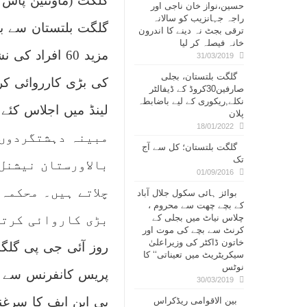
گلگت (ماونٹین پاس
حسین،نواز خان ناجی اور
راجہ جہانزیب کو سالانہ
ترقی بجٹ نہ دینے کا اندرون
خانہ فیصلہ کر لیا
مزید 60 افرا
31/03/2019
گلگت بلتستان، بجلی
کی بڑی کارروائی کرن
صارفین30کروڈ کے ڈیفالٹر
نکلے,ریکوری کے لیے باضابطہ
پلان
18/01/2022
مبینہ دہشتگردوں 
گلگت بلتستان؛ کل سے آج
تک
بالاورستان نیشنل
01/09/2016
چلاتے ہیں۔ محکمہ
بوائز ہائی سکول جلال آباد
کے بچے چھت سے محروم ،
چلاس نیاٹ میں بجلی کے
کرنٹ سے بچے کی موت اور
خاتون ڈاکٹر کی وزیراعلیٰ
روز آئی جی پی گلگت
سیکریٹریٹ میں تعیناتی‘‘ کا
نوٹس
پریس کانفرنس سے خ
30/03/2019
بی این ایف کا سرغن
بین الاقوامی ریڈکراس