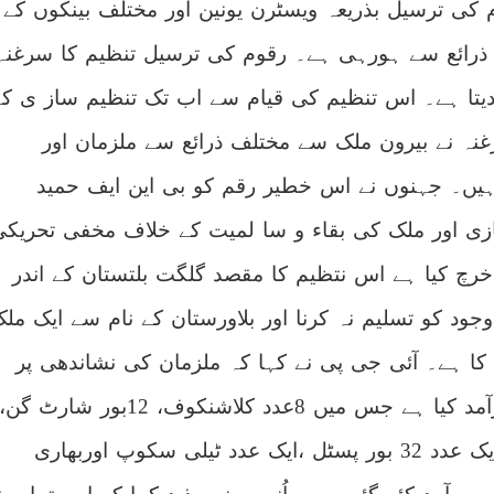
کی ترسیل بذریعہ ویسٹرن یونین اور مختلف بینکوں کے
 ذرائع سے ہورہی ہے۔ رقوم کی ترسیل تنظیم کا سرغنہ
دیتا ہے۔ اس تنظیم کی قیام سے اب تک تنظیم ساز ی کے
ے سرغنہ نے بیرون ملک سے مختلف ذرائع سے ملزمان اور
 ہیں۔ جہنوں نے اس خطیر رقم کو بی این ایف حمید
ی اور ملک کی بقاء و سا لمیت کے خلاف مخفی تحریکی
خرچ کیا ہے اس نتظیم کا مقصد گلگت بلتستان کے اندر
جود کو تسلیم نہ کرنا اور بلاورستان کے نام سے ایک مل
 کا ہے۔ آئی جی پی نے کہا کہ ملزمان کی نشاندھی پر
بھاری اسلحہ بھی برآمد کیا ہے جس میں 8عدد کلاشنکوف، 12بور شارٹ گن،
ایک عدد7 ایم ایم ، ایک عدد 32 بور پسٹل ،ایک عدد ٹیلی سکوپ اوربھاری