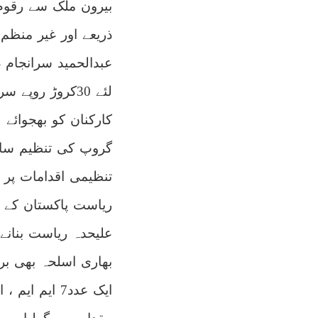
بیرون ملک سے رقوم 
ذریعے اور غیر منظم
عبدالحمید سرانجام 
لئے 30کروڑ روپ
کارکنان کو بھجوائے
گروپ کی تنظیم ساز
تنظیمی اقدامات پر 
ریاست پاکستان کے و
علیحدہ ریاست بنانے