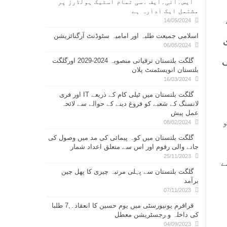
ایس۔ائی۔ایف ۔سی تمام اسٹیک ہولڈرز پر
مشتمل ایک ادارہ ہے
14/05/2024
اسلامی جمیعت طلبہ اور امامیہ سٹوڈنٹ آرگنائزیشن
06/05/2024
ی
گلگت بلتستان ترقیاتی منصوبہ 2024-2029 اورگلگت
بلتستان انویسٹمنٹ پلان
16/03/2024
گلگت بلتستان میں ٹیلی کام کے ذریعے IT اور فری
لانسنگ کے شعبے کو فروغ دینے کے حوالے سے لائحہ
عمل پیش
08/02/2024
گلگت بلتستان میں کوہ پیمائی کی مد میں وصول کی
جانے والی رقوم اور اس سے متعلق اعداد شمار
25/11/2023
کے
گلگت بلتستان سے پہلی مرتبہ چیری کا پھل چین
برآمد
07/11/2023
قراقرم یونیورسٹی میں یوم حسین کا انعقاد۔,7 طلبا
کی داخلہ و رجسٹریشن معطل
04/09/2023