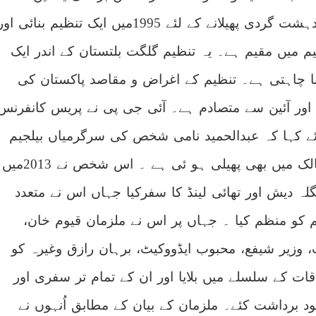
گلگت بلتستان میں دہشت گردی پھیلانے کے لئے 1995میں ایک تنظیم بنائی او
یم میں مقیم ہے۔ یہ تنظیم گلگت بلتستان کے اندر ایک
ا چاہتی ہے۔ تنظیم کے اغراض و مقاصد پاکستان کی
ور آئین سے متصادم ہے۔ آئی جی پی نے پریس کانفرنس
 کہا کہ عبدالحمید نامی شخص کی سرگرمیاں بیلجیم
سے باہر دوسرے ممالک میں بھی پھیلی ہو ئی ہے ۔ اس شخص نے 2013میں
گلہ دیش اور تھائی لینڈ کا سفرکیا جہاں اس نے متعدد
یم کو منظم کیا ۔ جہاں پر اس نے ملزمان قیوم خان،
 وزیر شیفع، محبوب ایڈووکیٹ، برہان رازق وغیرہ کو
قات کے سلسلے میں بلایا اور ان کے تمام تر سفری اور
 برداشت کئے۔ ملزمان کے بیان کے مطابق اُنہوں نے