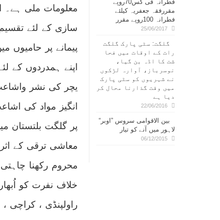
فطرانہ فی کس70روپے
معلومات ملی ہے۔ ان
مقررفقہ جعفریہ کیلئے
فطرانہ 100روپے مقرر
سازی کے لئے تقسیم
25/06/2017
گلگت: سٹی پارک گلگت
پیمانے پر حامیوں م
رات کے اوقات میں فحا
شت کا اڈہ بن گیا،
اپنے ہمدردوں کے لئے 
نوسرباز، آوارہ لڑکوں
نے شہریوں کو سٹی پارک
یچر کی نشر واشاعت 
میں وقت گذارنا محال کر
دیا ہے
انگیز مواد کی اشاع
22/06/2016
بین الاقوامی سروس ”اوبر“
پر گلگت بلتستان می
لاہور میں آنے کو تیار
06/12/2015
معاشی ترقی کے اثرا
محروم رکھنا چاہتی 
خلاف نفرت کو اُبھا
راولپنڈی ، کراچی ، 