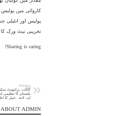
مقدار میں گولیاں بھ
کاروائی میں پولیس 
پولیس اور انٹیلی 
تخریبی نیٹ ورک کا 
Sharing is caring!
Previous:
گلگت: پرائیویٹ سکو
بلتستان کا تنظیمی ڈ
اپنے لانحہ عمل کا اعلا
ABOUT ADMIN