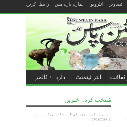
تصاویر
انٹرویو
ہمارے بارے میں
رابطہ کریں
 ثقافت
انٹر ٹینمنٹ
اداریہ / کالمز
مُنتخب کردہ خبریں
ہمیں واپس نیچر کی طرف جانا ہوگا۔۔۔۔۔
09/12/2024