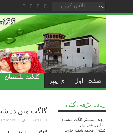
گلگت بلتستان
صفحہ اول
ای پیپر
زیادہ پڑھی گئی
گلگت میں دہشت گ
چیف منسٹر گلگت بلتستان
in
گلگت بلتستان
18/01/2017
نے اپوزیشن لیڈر
کیپٹن(ر)محمد شفیع،جاوید