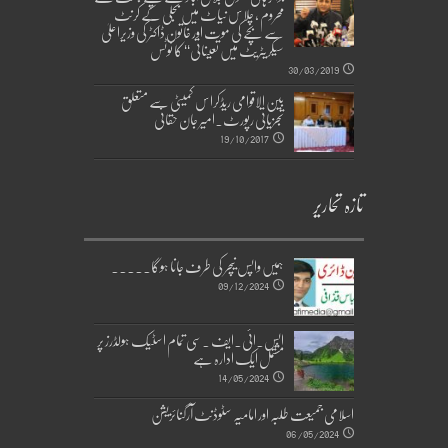
محروم ، چلاس نیاٹ میں بجلی کے کرنٹ
سے بچے کی موت اور خاتون ڈاکٹر کی وزیراعلیٰ
سیکریٹریٹ میں تعیناتی‘‘ کا نوٹس
30/03/2019
بین الاقوامی ریڈکراس کمیٹی سے متعلق
تجزیاتی رپورٹ۔امیر جان حقانی
19/10/2017
تازہ تحاریر
ہمیں واپس نیچر کی طرف جانا ہوگا۔۔۔۔۔
09/12/2024
ایس۔ائی۔ایف ۔سی تمام اسٹیک ہولڈرز پر
مشتمل ایک ادارہ ہے
14/05/2024
اسلامی جمیعت طلبہ اور امامیہ سٹوڈنٹ آرگنائزیشن
06/05/2024