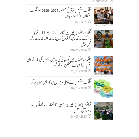
06/05/2024
گلگت بلتستان ترقیاتی منصوبہ 2024-2029 اورگلگت
بلتستان انویسٹمنٹ پلان
16/03/2024
گلگت بلتستان میں ٹیلی کام کے ذریعے IT اور فری
لانسنگ کے شعبے کو فروغ دینے کے حوالے سے لائحہ
عمل پیش
08/02/2024
گلگت بلتستان میں کوہ پیمائی کی مد میں وصول کی جانے والی
رقوم اور اس سے متعلق اعداد شمار
25/11/2023
گلگت بلتستان سے پہلی مرتبہ چیری کا پھل چین برآمد
07/11/2023
قراقرم یونیورسٹی میں یوم حسین کا انعقاد۔,7 طلبا کی داخلہ و
رجسٹریشن معطل
04/09/2023