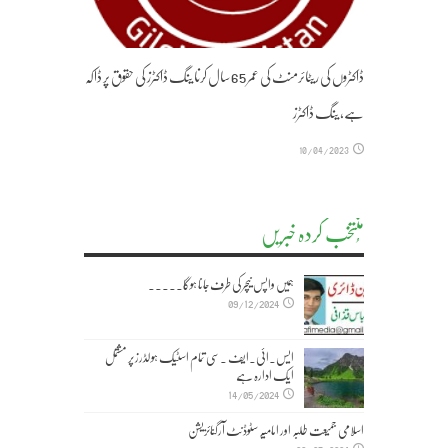
ڈاکٹروں کی ریٹائرمنٹ کی عمر 65 سال کرنا ینگ ڈاکٹرز کی حقوق پر ڈاکہ
ہے، ینگ ڈاکٹرز
10/04/2023
مُنتخب کردہ خبریں
ہمیں واپس نیچر کی طرف جانا ہوگا۔۔۔۔۔
09/12/2024
ایس۔ائی۔ایف ۔سی تمام اسٹیک ہولڈرز پر مشتمل
ایک ادارہ ہے
14/05/2024
اسلامی جمیعت طلبہ اور امامیہ سٹوڈنٹ آرگنائزیشن