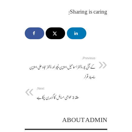
Sharing is caring!
Previous:
کے آئی یو ،ڈاکٹر اسماعیل بہترین ٹیچر اور ڈاکٹر سجاد علی بہترین
ریسرچر قرار
Next:
حلقہ 3 عوامی مسائل کا گڑھ بن چکا ہے
ABOUT ADMIN