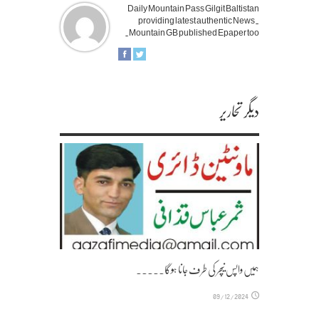
Daily Mountain Pass Gilgit Baltistan
providing latest authentic News.
Mountain GB published Epaper too.
دیگر تحاریر
ہمیں واپس نیچر کی طرف جانا ہوگا۔۔۔۔۔
09/12/2024