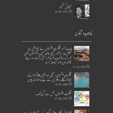
طبقاتی تقسیم
29/03/2016
پسندیدہ تحاریر
چیف منسٹر گلگت بلتستان نے اپوزیشن لیڈر
کیپٹن(ر)محمد شفیع،جاوید حسین،نواز خان ناجی
اور راجہ جہانزیب کو سالانہ ترقی بجٹ نہ دینے
کا اندرون خانہ فیصلہ کر لیا
31/03/2019
گلگت بلتستان، بجلی صارفین30کروڈ کے
ڈیفالٹر نکلے,ریکوری کے لیے باضابطہ پلان
18/01/2022
گلگت بلتستان؛ کل سے آج تک
01/09/2016
بوائز ہائی سکول جلال آباد کے بچے چھت سے