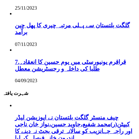
25/11/2023
گلگت بلتستان سے پہلی مرتبہ چیری کا پھل چین
برآمد
07/11/2023
قراقرم یونیورسٹی میں یوم حسین کا انعقاد۔,7
طلبا کی داخلہ و رجسٹریشن معطل
04/09/2023
شہرت یافتہ
چیف منسٹر گلگت بلتستان نے اپوزیشن لیڈر
کیپٹن(ر)محمد شفیع،جاوید حسین،نواز خان ناجی
اور راجہ جہانزیب کو سالانہ ترقی بجٹ نہ دینے کا
اندرون خانہ فیصلہ کر لیا