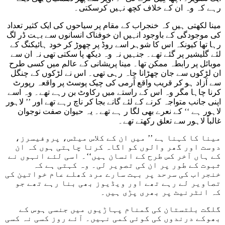
رہے کہ وہ ان کے خلاف کچھ نہیں کرسکتی۔
مینا لکھتی ہیں کہ خنجراب کے مقام پر سیاحوں کی ایک کثیر تعداد
کی موجودگی کے باوجود انہیں ان خوفناک انسانوں سے بہت ڈر لگ
رہا تھا کیونکہ اس کا شوہر اسے روڈ پر چھوڑ کر خود ہائیکنگ کے
لئے گلیشیر پر گئے تھے۔ جنہیں نہ وہ دیکھ پا سکتی تھی نہ ان سے
موبائل پر رابطہ ممکن تھا۔ مینا پریشانی کے عالم میں کسی طرح
ان لڑکوں سے جان چھڑانا چاہ رہی تھی۔ اس نے لڑکوں کے چنگل
سے آزاد ہو کر قریب واقع آرمی کی چیک پوسٹ پر واقعہ رپورٹ
کرنا چاہا مگر وہ اس کے راستے میں رکاوٹ بن رہے تھے۔ وہ اسے
اپنی جانب متواجہ کرنے کے لئے گانے بجا کر ناچ رہے تھے اور ’’ لاہور
لاہور ہے ‘‘ کے نعرے بھی لگا ر ہے تھے۔ یہ حیوان صفت نوجوان
غالباً لاہور سے تعلق رکھتے تھے۔
مینا کا کہنا ہے ’’ میں ان کے کلاس میٹس، پروفیسرز،
دوست اور گھر والوں کو اگاہ کرنا چاہتی ہوں کہ ان
کے ہاں آخر کس طرح کے انسان ہیں‘‘۔ اسی لئے انہوں نے
ثبوت کے طور پر ان کی تصویر لی۔ وہ کہتی ہے کہ
خنجراب کی سرحد پر بہت سارے مرد کھلے عام خواتین کی
تصاویر لے رہے تھے اور ویڈیوز بھی بنا رہے تھے جو
کہ انٹرنیٹ پر بھری پڑی ہیں۔
گلگت بلتستان کی گمنام پہاڑیوں میں جنسی ہوس کے
بھوکے درندوں کی کوئی کمی نہیں۔ آئے روز کسی نہ کسی