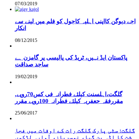
07/03/2019
اجے دیوگن کااپنی اہلیہ کاجول کو فلم میں لینے سے
انکار
08/12/2015
پاکستان ایڈ نہیں، ٹریڈ کی پالیسی پر گامزن ہے
ساجد صداقت
19/02/2019
,گلگت،اہلسنت کیلئے فطرانہ فی کس70روپے
مقررفقہ جعفریہ کیلئے فطرانہ 100روپے مقرر
25/06/2017
گلگت: سٹی پارک گلگت رات کے اوقات میں فحا
شت کا اڈہ بن گیا، نوسرباز، آوارہ لڑکوں