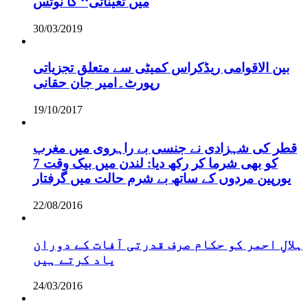
میں تعیناتی‘‘ کا نوٹس
30/03/2019
بین الاقوامی ریڈکراس کمیٹی سے متعلق تجزیاتی
رپورٹ۔امیر جان حقانی
19/10/2017
قطر کی شہزادی نے جنسی بے راہروی میں مغرب
کو بھی شرما کر رکھ دیا: لندن میں بیک وقت 7
یورپین مردوں کے ساتھ بے شرم حالت میں گرفتار
22/08/2016
ہلالِ احمر کو حکام صرف قدرتی آفات کے دوران
یاد کرتے ہیں
24/03/2016