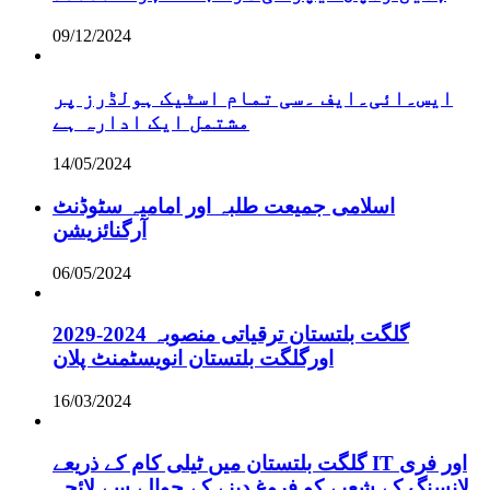
09/12/2024
ایس۔ائی۔ایف ۔سی تمام اسٹیک ہولڈرز پر
مشتمل ایک ادارہ ہے
14/05/2024
اسلامی جمیعت طلبہ اور امامیہ سٹوڈنٹ
آرگنائزیشن
06/05/2024
گلگت بلتستان ترقیاتی منصوبہ 2024-2029
اورگلگت بلتستان انویسٹمنٹ پلان
16/03/2024
گلگت بلتستان میں ٹیلی کام کے ذریعے IT اور فری
لانسنگ کے شعبے کو فروغ دینے کے حوالے سے لائحہ