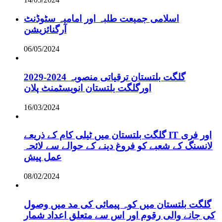
اسلامی جمیعت طلبہ اور امامیہ سٹوڈنٹ
آرگنائزیشن
06/05/2024
گلگت بلتستان ترقیاتی منصوبہ 2024-2029
اورگلگت بلتستان انویسٹمنٹ پلان
16/03/2024
گلگت بلتستان میں ٹیلی کام کے ذریعے IT اور فری
لانسنگ کے شعبے کو فروغ دینے کے حوالے سے لائحہ
عمل پیش
08/02/2024
گلگت بلتستان میں کوہ پیمائی کی مد میں وصول
کی جانے والی رقوم اور اس سے متعلق اعداد شمار