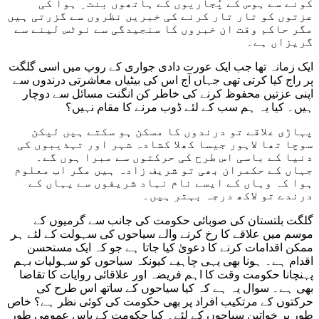
کونے سے ہوس کے پُجاریوں کے ہاتھوں بنت ِ ہوا کی
عزتوں کو تار تار کرنے کی خبریں نظروں سے گزرتی ہیں
مگر حاکم وقت ان خبروں کا سنجیدگی سے نوٹس لینے سے
گریزاں ہے۔
ایک زمانہ تھا جب ایک عورت دادی جواری کے روپ میں اسی گلگت
پر راج کیا کرتی تھی جہاں آج اس کی بیٹیاں معاشرتی درندوں سے
اپنی عزتیں محفوظ کرنے کی خاطر کن انگنت مسائل سے دوچار
ہیں۔ کیا یہ ہم سب کے لئے ڈوب مرنے کا مقام نہیں؟
پہاڑی علاقے تو درندوں کا مسکن ہو سکتے ہیں لیکن
سوچا تھا لاہور جیسا کھلا کشادہ شہر اور تہذیبوں کی
دنیا کے باسی اس طرح کی حرکتوں سے مبرا ہوں گے۔
جہاں کے حکمران بھی تو شریف زادہ ہیں مگر اب معلوم
ہوا کہ وہاں کے ایسے نام نہاد شریفوں سے یہاں کے
درندے تو لاکھ درجہ بہتر ہیں۔
گلگت بلتستان کی صوبائی حکومت کی جانب سے گرمیوں کے
موسم میں علاقے کا رخ کرنے والے سیاحوں کی سہولت کے لئے ہر
ممکن اقدامات کرنے کا دعویٰ کیا جاتا ہے جو کہ ایک مستحسن
اقدام ہے۔ ہونا بھی یہی چاہیے کیونکہ سیاحوں کو سہولیات بہم
پہنچانا حکومت وقت کا اہم فریضہ اور علاقائی روایات کا تقاضا
بھی ہے۔ سوال یہ ہے کہ کیا سیاحوں کے ساتھ اس طرح کی
حرکتوں کے مرتکیب افراد پر بھی حکومت کی کوئی نظر ہے؟ خاص
طور پر خواتین سیاحوں کے لئے۔ کیا حکومت کے پاس عمومی طور