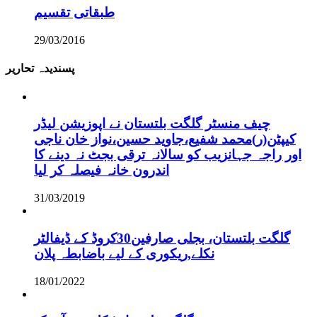
طبقاتی تقسیم
29/03/2016
پسندیدہ تحاریر
چیف منسٹر گلگت بلتستان نے اپوزیشن لیڈر
کیپٹن(ر)محمد شفیع،جاوید حسین،نواز خان ناجی
اور راجہ جہانزیب کو سالانہ ترقی بجٹ نہ دینے کا
اندرون خانہ فیصلہ کر لیا
31/03/2019
گلگت بلتستان، بجلی صارفین30کروڈ کے ڈیفالٹر
نکلے,ریکوری کے لیے باضابطہ پلان
18/01/2022