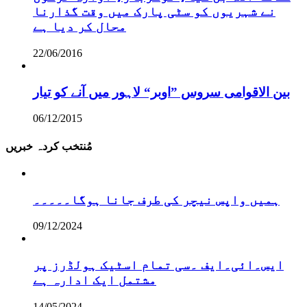
نے شہریوں کو سٹی پارک میں وقت گذارنا
محال کر دیا ہے
22/06/2016
بین الاقوامی سروس ”اوبر“ لاہور میں آنے کو تیار
06/12/2015
مُنتخب کردہ خبریں
ہمیں واپس نیچر کی طرف جانا ہوگا۔۔۔۔۔
09/12/2024
ایس۔ائی۔ایف ۔سی تمام اسٹیک ہولڈرز پر
مشتمل ایک ادارہ ہے
14/05/2024