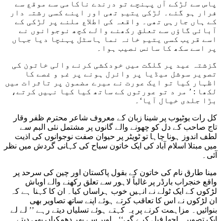
پاس سے لڑکے آں پہنچے تو درندے ناکامی سے موقع سے
فرار ہو گئے۔ لڑکی یتیم تھی اور اپنے کسی رشتہ دار
کے ہاں جارہی تھی۔ واقعہ کی اطلاع ملنے پر لڑکی کے
آبائی گاؤں سے تعلق رکھنے والے کچھ نوجوانوں نے
اسے قریب کسی یتیم خانہ نما ہاسٹل پہنچا دیا جہاں
پر اسے سکھ کا سانس نصیب ہوا۔
گزشتہ عید پر گلگت میں خودکشی کرنے والی خاتون کی
تصویر سوشل میڈیا پر وائرل ہونے پر غم و غصے کا
اظہار کیا تو ایک عورت نے میرے مضمون پر تاثرات میں
لکھا : ’ مر د تو عورتوں کے ساتھ کیا کیا نہیں کرتے،
بڑا جلدی خیال آیا‘۔
کل رات یوٹیوب پر شینا زبان کے معروف شاعر محترم ظفر وقار
تاج صاحب کے دل کو چھونے والے گانوں پر مشتمل نئی البم سے
لطف اندوز ہونا چاہا تو ٹویٹر پر حیوان صفت نوجوانوں کی اذیت
میں مبتلا اسلام آباد کی ایک خاتون سیاح کی کہانی گردش میں نظر
آئی۔
مینا طارق نام کی خاتون کے بقول پاکستان اور چین کی سرحد پر
واقع خنجراب بارڈر پر غالباً لاہور سے تعلق رکھنے والے اوباش
لڑکوں کے ایک ٹولے نے انہیں خوب ہراساں کیا۔ ان کا کہنا ہے کہ
ان لڑکوں نے اس کا تعاقب کرتے ہوئے اپنے ساتھ تصاویر بھی
بنوائیں۔ مزاہمت کرنے پر یہ کہتے ہوئے تسلیاں دیتے رہے ’’ لے لے
ایک تصویر۔ اچھا فِیل کرے گی‘‘۔ اوپر سے پھر دھمکیاں بھی دیتے