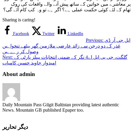
پر معاشرے میں خواتین کے ساتھ پیش آنے والے واقعات کی روک
تھام کے لئے کوئی حکمت عملی ہے؟ اگر ہے تو وہ کب کام آئے گی؟
Sharing is caring!
Facebook
Twitter
LinkedIn
ایل جی آر ڈی
Previous:
غذر کے دو درجن سے زائد عارضی ملازمین گھر بیٹھے تنخواہیں
وصول کر رہےہیں
گلگت، جی بی ایل اے4 نگر کے ضمنی انتخابات پیپلز پارٹی کے
Next:
امیدوار جاوید حسین کامیاب
About admin
Daily Mountain Pass Gilgit Baltistan providing latest authentic
News. Mountain GB published Epaper too.
دیگر تحاریر