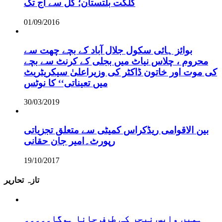
گلگت بلتستان؛ کل سے آج تک
01/09/2016
بوائز ہائی سکول جلال آباد کے بچے چھت سے
محروم ، چلاس نیاٹ میں بجلی کے کرنٹ سے بچے
کی موت اور خاتون ڈاکٹر کی وزیراعلیٰ سیکریٹریٹ
میں تعیناتی‘‘ کا نوٹس
30/03/2019
بین الاقوامی ریڈکراس کمیٹی سے متعلق تجزیاتی
رپورٹ۔امیر جان حقانی
19/10/2017
تازہ تحاریر
ہمیں واپس نیچر کی طرف جانا ہوگا۔۔۔۔۔