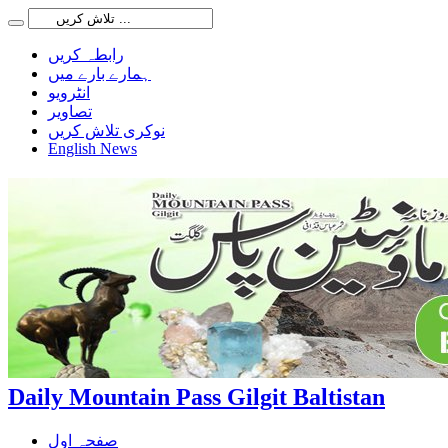
رابطہ کریں
ہمارے بارے میں
انٹرویو
تصاویر
نوکری تلاش کریں
English News
Daily Mountain Pass Gilgit Baltistan
صفحہ اول