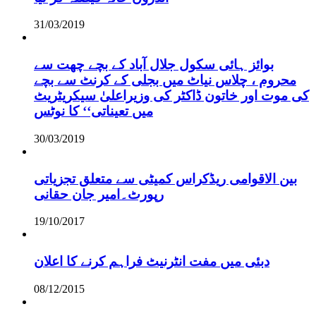
31/03/2019
بوائز ہائی سکول جلال آباد کے بچے چھت سے
محروم ، چلاس نیاٹ میں بجلی کے کرنٹ سے بچے
کی موت اور خاتون ڈاکٹر کی وزیراعلیٰ سیکریٹریٹ
میں تعیناتی‘‘ کا نوٹس
30/03/2019
بین الاقوامی ریڈکراس کمیٹی سے متعلق تجزیاتی
رپورٹ۔امیر جان حقانی
19/10/2017
دبئی میں مفت انٹرنیٹ فراہم کرنے کا اعلان
08/12/2015