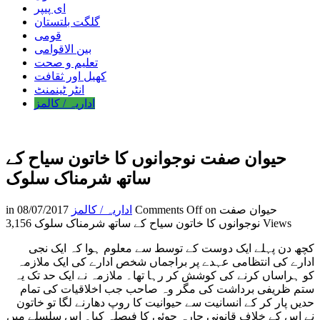
ای پیپر
گلگت بلتستان
قومی
بین الاقوامی
تعلیم و صحت
کھیل اور ثقافت
انٹر ٹینمنٹ
اداریہ / کالمز
حیوان صفت نوجوانوں کا خاتون سیاح کے
ساتھ شرمناک سلوک
on حیوان صفت
Comments Off
اداریہ / کالمز
08/07/2017
in
3,156 Views
نوجوانوں کا خاتون سیاح کے ساتھ شرمناک سلوک
کچھ دن پہلے ایک دوست کے توسط سے معلوم ہوا کہ ایک نجی
ادارے کی انتظامی عہدے پر براجماں شخص ادارے کی ایک ملازمہ
کو ہراساں کرنے کی کوشش کر رہا تھا۔ ملازمہ نے ایک حد تک یہ
ستم ظریفی برداشت کی مگر وہ صاحب جب اخلاقیات کی تمام
حدیں پار کر کے انسانیت سے حیوانیت کا روپ دھارنے لگا تو خاتون
نے اس کے خلاف قانونی چارہ جوئی کا فیصلہ کیا۔ اس سلسلے میں