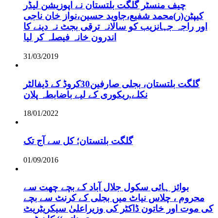
چیف منسٹر گلگت بلتستان نے اپوزیشن لیڈر
کیپٹن(ر)محمد شفیع،جاوید حسین،نواز خان ناجی
اور راجہ جہانزیب کو سالانہ ترقی بجٹ نہ دینے کا
اندرون خانہ فیصلہ کر لیا
31/03/2019
گلگت بلتستان، بجلی صارفین30کروڈ کے ڈیفالٹر
نکلے,ریکوری کے لیے باضابطہ پلان
18/01/2022
گلگت بلتستان؛ کل سے آج تک
01/09/2016
بوائز ہائی سکول جلال آباد کے بچے چھت سے
محروم ، چلاس نیاٹ میں بجلی کے کرنٹ سے بچے
کی موت اور خاتون ڈاکٹر کی وزیراعلیٰ سیکریٹریٹ