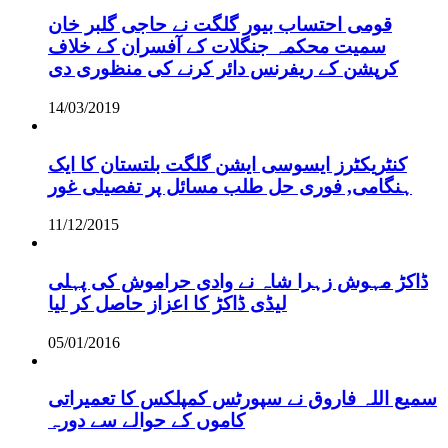
قومی احتساب بیور گلگت نے حاجی گلبر خان
سمیت محکمہ جنگلات کے آفسران کے خلاف
کرپشن کے ریفرنس دائر کرنے کی منظوری دی
14/03/2019
کنٹریکٹرز ایسوسی ایشن گلگت بلتستان کا ایک
ہنگامی, فوری حل طلب مسائل پر تفصیلی غور
11/12/2015
ڈاکڑ مہوش زہرا شاہ نے وادی حراموش کی پہلی
لیڈی ڈاکڑ کا اعزاز حاصل کر لیا
05/01/2016
سمیع اللہ فاروق نے سپورٹس کمپلکس کا تعمیراتی
کاموں کے حوالے سے دورہ