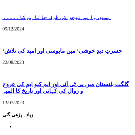
ہمیں واپس نیچر کی طرف جانا ہوگا۔۔۔۔۔
09/12/2024
22/08/2023
گلگت بلتستان میں پی ٹی آئی اور ایم کیو ایم کی عروج
و زوال کی کہانی اور تاریخ کا المیہ
13/07/2023
زیادہ پڑھی گئی