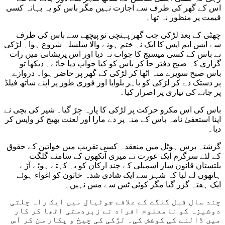
اس کے گھر کی طرف سے اجازت نہیں مگر باس کو یہ بہانہ کسی
قیمت پر منظور نہ تھا۔
چھٹی کے بعد لڑکی جب گھر پہنچی تو پیچھے سے باس کی طرف
سے ایس ایم ایس کا ایک نہ ختم ہونے والا سلسلہ شروع ہوا۔ لڑکی
نے باس کے کسی میسیج کا جواب نہ دیا اور اس پریشانی میں رات
گزاری کہ صبح دفتر جا کر باس کو کیا جواب دیا جائے۔ دیکھا تو
باس صبح سویرے منہ اٹھا کر لڑکی کے گھر پر حاضر ہوا۔ دروازے
پر دستک دے کر لڑکی کو باہر بلوایا اور فوری طور پر اپنے ساتھ فیلڈ
پر جانے کی تیاری پر اصرار کیا۔
باس کی اس مکرو حرکت پر لڑکی کا پارہ چڑ گیا۔ شیر کی بچی نے
اپنا استعفیٰ نامہ باس کے منہ پر دے مارا اور لعنت بھیج کر واپس کر
دیا۔
گزشتہ برس ہوٹل میں منعقدہ کسی تقریب میں خواتین کے حقوق
کے لئے سرگرم ایک عورت نے میری آنکھوں کے سامنے گلگت
بلتستان قانون ساز اسمبلی کے چند ارکان کو یہ کہتے ہوئے آڑے
ہاتھوں لے لیا کہ شہر سے ایک شادی شدہ خاتون کو اغواء ہوئے
ایک ہفتہ گزر گیا مگر کوئی ٹس سے مس نہیں۔
چند سال قبل گلگت کے علاقے جوٹیال میں ایک راہ چلتی
دوشیزہ کو نامعلوم افراد نے زبردستی اٹھا کر کار
میں ڈالنے کی کوشش کی۔ لڑکی کی چیخ و پکار سن کر آس