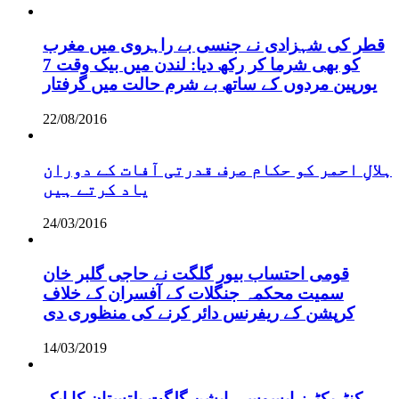
قطر کی شہزادی نے جنسی بے راہروی میں مغرب
کو بھی شرما کر رکھ دیا: لندن میں بیک وقت 7
یورپین مردوں کے ساتھ بے شرم حالت میں گرفتار
22/08/2016
ہلالِ احمر کو حکام صرف قدرتی آفات کے دوران
یاد کرتے ہیں
24/03/2016
قومی احتساب بیور گلگت نے حاجی گلبر خان
سمیت محکمہ جنگلات کے آفسران کے خلاف
کرپشن کے ریفرنس دائر کرنے کی منظوری دی
14/03/2019
کنٹریکٹرز ایسوسی ایشن گلگت بلتستان کا ایک