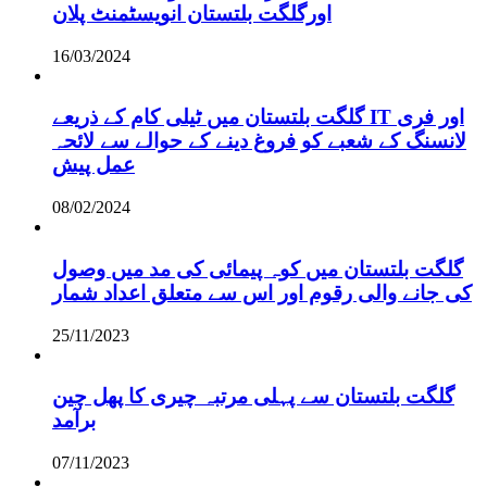
اورگلگت بلتستان انویسٹمنٹ پلان
16/03/2024
گلگت بلتستان میں ٹیلی کام کے ذریعے IT اور فری
لانسنگ کے شعبے کو فروغ دینے کے حوالے سے لائحہ
عمل پیش
08/02/2024
گلگت بلتستان میں کوہ پیمائی کی مد میں وصول
کی جانے والی رقوم اور اس سے متعلق اعداد شمار
25/11/2023
گلگت بلتستان سے پہلی مرتبہ چیری کا پھل چین
برآمد
07/11/2023