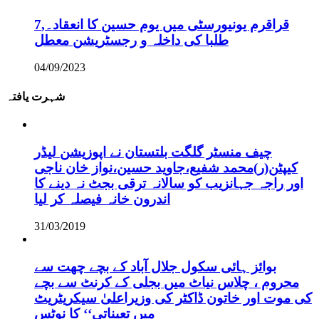
قراقرم یونیورسٹی میں یوم حسین کا انعقاد۔,7
طلبا کی داخلہ و رجسٹریشن معطل
04/09/2023
شہرت یافتہ
چیف منسٹر گلگت بلتستان نے اپوزیشن لیڈر
کیپٹن(ر)محمد شفیع،جاوید حسین،نواز خان ناجی
اور راجہ جہانزیب کو سالانہ ترقی بجٹ نہ دینے کا
اندرون خانہ فیصلہ کر لیا
31/03/2019
بوائز ہائی سکول جلال آباد کے بچے چھت سے
محروم ، چلاس نیاٹ میں بجلی کے کرنٹ سے بچے
کی موت اور خاتون ڈاکٹر کی وزیراعلیٰ سیکریٹریٹ
میں تعیناتی‘‘ کا نوٹس