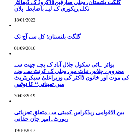
گلگت بلتستان، بجلی صارفین30کروڈ کے ڈیفالٹر
نکلے,ریکوری کے لیے باضابطہ پلان
18/01/2022
گلگت بلتستان؛ کل سے آج تک
01/09/2016
بوائز ہائی سکول جلال آباد کے بچے چھت سے
محروم ، چلاس نیاٹ میں بجلی کے کرنٹ سے بچے
کی موت اور خاتون ڈاکٹر کی وزیراعلیٰ سیکریٹریٹ
میں تعیناتی‘‘ کا نوٹس
30/03/2019
بین الاقوامی ریڈکراس کمیٹی سے متعلق تجزیاتی
رپورٹ۔امیر جان حقانی
19/10/2017