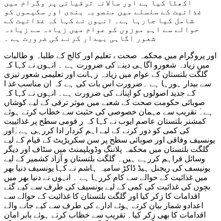
اکھٹا کیا ہے اور سالانہ ترقیاتی پر وگرام میں
کے
غذائیت کے سلسلے میں منصوبہ بندی اور سکیموں کو
لیے
شامل کیا جارہا ہے۔ انہوں نے کہا کہ غذائیت کے
کوشاں
حوالے سے اہم موزوں کو عوام میں زیادہ سے زیادہ
ہے,
شعور اگاہی بیدار کرنے کی ضرورت ہے ۔
اقبال
حسن
اور پروگرام میں محکمہ صحت ، تعلیم اور کالج کے طلباہ و طالبات
میں زیادہ شعورو اگاہی دینے کی ضرورت ہے ۔ انہوں نے کہا کہ
گلگت بلتستان کے عوام میں زیادہ زہانت اور تعلیمی شعور تیزی
سے بیدار ہورہا ہے ۔ضرورت اس بات کی ہے کہ ان مناسب غذ ا
کے جدید اصولوں کو اپنانے کی ضرورت ہے۔ انہوں نے کہا کہ
صوبائی حکومت صحت کے شعبے میں موثر ترقی کے لیے کوشاں
ہے۔ْ تقریب سے مہمان خصوصی کی حثیت سے خطاب کرتے ہوئے
کمشنر بلتستان عاصم ایوب نے کہا کہ ر قومی سطح پر غذائییت
کی کمی کو دور کرنے کے لیے اہم کردار ادا کررہی ہے۔ْاور
یونسیف وفاقی اور صوبائی سطح پر سن سکریڑیٹ کے قیام کے لیے
گلگت بلتستان میں محکمہ پلاننگ وڈویلپمنٹ میں سٹاف اور دیگر
وسائل فراہم کررہے ہیں۔ گلگت بلتستان و آزاد کشمیر کے لیے
یونیسف کی ریجنل ہیڈ ڈاکڑ سامیہ ہاشم نے کہا یونسیف دنیا بھر
میں غذائیت کے حوالے سے کام کررہا ہے ۔ انہوں نے دنیا بھر میں
بچوں کی غذائیت کی کمی کے لیے یونسیف کی طرف سے کیے گئے
اقدامات کا زکر کیا اور گلگت بلتستان کا غذائیت کے حوالے سے
اعدادو شمار بیان کرتے ہوئے ادارے کی طرف سے کیے جانے والے
اقدامات کا بھی زکر کیا۔ تقریب سے خظاب کرتے ہوئے بابر امان