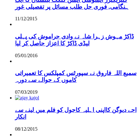
ہنگامی, فوری حل طلب مسائل پر تفصیلی غور
11/12/2015
ڈاکڑ مہوش زہرا شاہ نے وادی حراموش کی پہلی
لیڈی ڈاکڑ کا اعزاز حاصل کر لیا
05/01/2016
سمیع اللہ فاروق نے سپورٹس کمپلکس کا تعمیراتی
کاموں کے حوالے سے دورہ
07/03/2019
اجے دیوگن کااپنی اہلیہ کاجول کو فلم میں لینے سے
انکار
08/12/2015