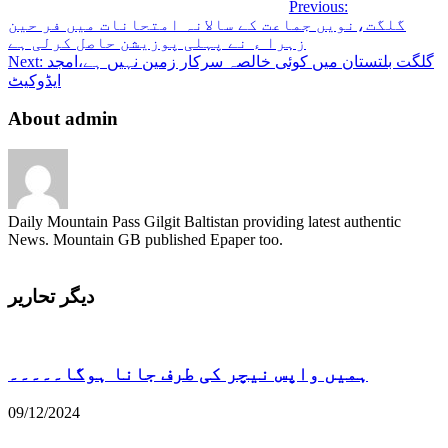
Previous:
گلگت،نویں جماعت کے سالانہ امتحانات میں فر حین
زہرا ء نے پہلی پوزیشن حاصل کرلی ہے
گلگت بلتستان میں کوئی خالصہ سرکار زمین نہیں ہے،امجد
Next:
ایڈوکیٹ
About admin
Daily Mountain Pass Gilgit Baltistan providing latest authentic
News. Mountain GB published Epaper too.
دیگر تحاریر
ہمیں واپس نیچر کی طرف جانا ہوگا۔۔۔۔۔
09/12/2024