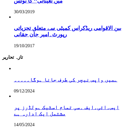
میں تعیناتی‘‘ کا نوٹس
30/03/2019
بین الاقوامی ریڈکراس کمیٹی سے متعلق تجزیاتی
رپورٹ۔امیر جان حقانی
19/10/2017
تازہ تحاریر
ہمیں واپس نیچر کی طرف جانا ہوگا۔۔۔۔۔
09/12/2024
ایس۔ائی۔ایف ۔سی تمام اسٹیک ہولڈرز پر
مشتمل ایک ادارہ ہے
14/05/2024