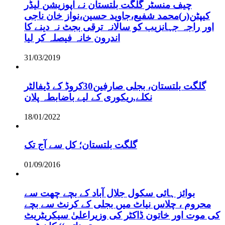
چیف منسٹر گلگت بلتستان نے اپوزیشن لیڈر
کیپٹن(ر)محمد شفیع،جاوید حسین،نواز خان ناجی
اور راجہ جہانزیب کو سالانہ ترقی بجٹ نہ دینے کا
اندرون خانہ فیصلہ کر لیا
31/03/2019
گلگت بلتستان، بجلی صارفین30کروڈ کے ڈیفالٹر
نکلے,ریکوری کے لیے باضابطہ پلان
18/01/2022
گلگت بلتستان؛ کل سے آج تک
01/09/2016
بوائز ہائی سکول جلال آباد کے بچے چھت سے
محروم ، چلاس نیاٹ میں بجلی کے کرنٹ سے بچے
کی موت اور خاتون ڈاکٹر کی وزیراعلیٰ سیکریٹریٹ