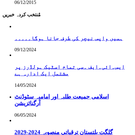
06/12/2015
مُنتخب کردہ خبریں
ہمیں واپس نیچر کی طرف جانا ہوگا۔۔۔۔۔
09/12/2024
ایس۔ائی۔ایف ۔سی تمام اسٹیک ہولڈرز پر
مشتمل ایک ادارہ ہے
14/05/2024
اسلامی جمیعت طلبہ اور امامیہ سٹوڈنٹ
آرگنائزیشن
06/05/2024
گلگت بلتستان ترقیاتی منصوبہ 2024-2029