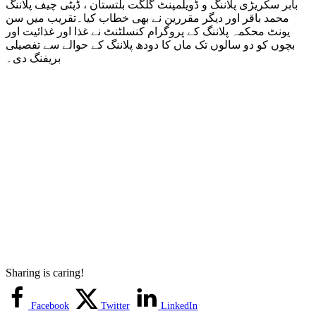
بابر سکریڑی پلاننگ و ڈویلمپنٹ گلگت بلتستان ، ڈپٹی چیف پلاننگ
محمد باقر اور دیگر مقررین نے بھی خطاب کیا۔تقریب میں سن
یونٹ محکمہ پلاننگ کے پروگرام کنسلٹنٹ نے غذا اور غذائیت اور
بچوں کو دو سالوں تک ماں کا دودھ پلاننگ کے حوالے سے تفصیلی
بریفنگ دی۔
Sharing is caring!
Facebook
Twitter
LinkedIn