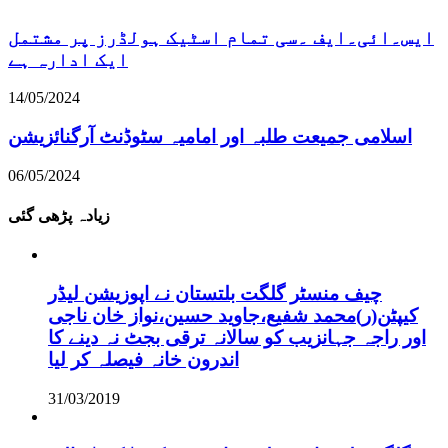
ایس۔ائی۔ایف ۔سی تمام اسٹیک ہولڈرز پر مشتمل
ایک ادارہ ہے
14/05/2024
اسلامی جمیعت طلبہ اور امامیہ سٹوڈنٹ آرگنائزیشن
06/05/2024
زیادہ پڑھی گئی
چیف منسٹر گلگت بلتستان نے اپوزیشن لیڈر
کیپٹن(ر)محمد شفیع،جاوید حسین،نواز خان ناجی
اور راجہ جہانزیب کو سالانہ ترقی بجٹ نہ دینے کا
اندرون خانہ فیصلہ کر لیا
31/03/2019