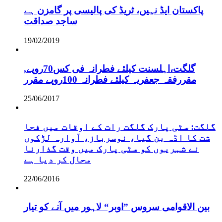
پاکستان ایڈ نہیں، ٹریڈ کی پالیسی پر گامزن ہے
ساجد صداقت
19/02/2019
,گلگت،اہلسنت کیلئے فطرانہ فی کس70روپے
مقررفقہ جعفریہ کیلئے فطرانہ 100روپے مقرر
25/06/2017
گلگت: سٹی پارک گلگت رات کے اوقات میں فحا
شت کا اڈہ بن گیا، نوسرباز، آوارہ لڑکوں
نے شہریوں کو سٹی پارک میں وقت گذارنا
محال کر دیا ہے
22/06/2016
بین الاقوامی سروس ”اوبر“ لاہور میں آنے کو تیار