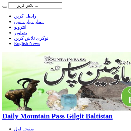
رابطہ کریں
ہمارے بارے میں
انٹرویو
تصاویر
نوکری تلاش کریں
English News
Daily Mountain Pass Gilgit Baltistan
صفحہ اول