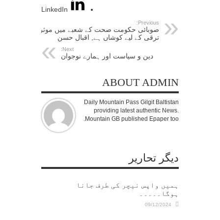
LinkedIn
Previous:
صوبائی حکومت صحت کے شعبے میں موثر
ترقی کے لیے کوشاں ہے, اقبال حسن
Next:
دین و سیاست اور ہمارے نوجوان
ABOUT ADMIN
Daily Mountain Pass Gilgit Baltistan
providing latest authentic News.
Mountain GB published Epaper too.
دیگر تحاریر
ہمیں واپس نیچر کی طرف جانا
ہوگا۔۔۔۔۔
09/12/2024