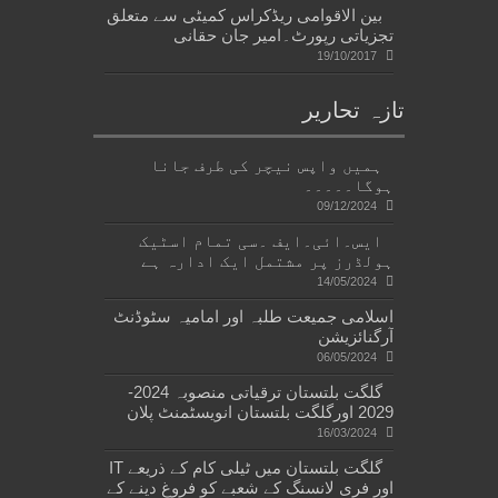
بین الاقوامی ریڈکراس کمیٹی سے متعلق
تجزیاتی رپورٹ۔امیر جان حقانی
19/10/2017
تازہ تحاریر
ہمیں واپس نیچر کی طرف جانا
ہوگا۔۔۔۔۔
09/12/2024
ایس۔ائی۔ایف ۔سی تمام اسٹیک
ہولڈرز پر مشتمل ایک ادارہ ہے
14/05/2024
اسلامی جمیعت طلبہ اور امامیہ سٹوڈنٹ
آرگنائزیشن
06/05/2024
گلگت بلتستان ترقیاتی منصوبہ 2024-
2029 اورگلگت بلتستان انویسٹمنٹ پلان
16/03/2024
گلگت بلتستان میں ٹیلی کام کے ذریعے IT
اور فری لانسنگ کے شعبے کو فروغ دینے کے