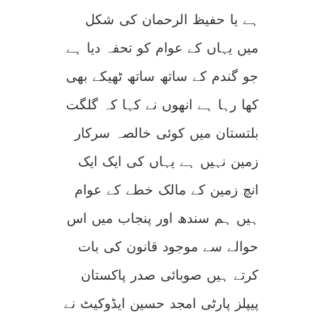
ہے یا حفیظ الرحمان کی شکل
میں یہاں کے عوام کو تحفہ دیا ہے
جو گندم کے ساتھ ساتھ ٹھیکے بھی
کھا رہا ہے انھوں نے کہا کہ گلگت
بلتستان میں کوئی خالصہ سرکار
زمین نہیں ہے یہاں کی ایک ایک
انچ زمین کے مالک خطے کے عوام
ہیں ہم سندھ اور پنجاب میں اس
حوالے سے موجود قانون کی بات
کرتے ہیں صوبائی صدر پاکستان
پیپلز پارٹی امجد حسین ایڈوکیٹ نے