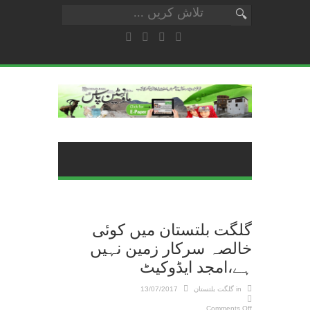
گلگت بلتستان میں کوئی
خالصہ سرکار زمین نہیں
ہے،امجد ایڈوکیٹ
in
گلگت بلتستان
13/07/2017
Comments Off