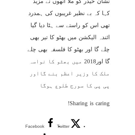
نشان حیدر کو ملا انھوں نے مزید
کہا کہ بے نظیر غریبوں کی ہمدرد
تھی اس کو راستے سے ہٹا دیا گیا
ائندہ الیکشن میں بھٹو کا تیر بھی
چلے گا اور بھٹو کا فلسفہ بھی چلے
گا اور2018 میں بھٹو کا نواسہ
ملک کا وزیر اعظم بنے گااور
پی پی کا سورج طلوع ہوگا
Sharing is caring!
Facebook
Twitter