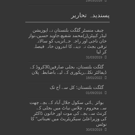
29/03/2016
پسندیدہ تحاریر
چیف منسٹر گلگت بلتستان نے اپوزیشن
لیڈر کیپٹن(ر)محمد شفیع،جاوید حسین،نواز
خان ناجی اور راجہ جہانزیب کو سالانہ
ترقی بجٹ نہ دینے کا اندرون خانہ فیصلہ
کر لیا
31/03/2019
گلگت بلتستان، بجلی صارفین30کروڈ کے
ڈیفالٹر نکلے,ریکوری کے لیے باضابطہ پلان
18/01/2022
گلگت بلتستان؛ کل سے آج تک
01/09/2016
بوائز ہائی سکول جلال آباد کے بچے چھت
سے محروم ، چلاس نیاٹ میں بجلی کے
کرنٹ سے بچے کی موت اور خاتون ڈاکٹر
کی وزیراعلیٰ سیکریٹریٹ میں تعیناتی‘‘ کا
نوٹس
30/03/2019