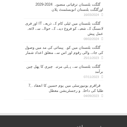
گلگت بلتستان ترقیاتی منصوبہ 2024-2029
اورگلگت بلتستان انویسٹمنٹ پلان
16/03/2024
گلگت بلتستان میں ٹیلی کام کے ذریعے IT اور فری
لانسنگ کے شعبے کو فروغ دینے کے حوالے سے لائحہ
عمل پیش
08/02/2024
گلگت بلتستان میں کوہ پیمائی کی مد میں وصول
کی جانے والی رقوم اور اس سے متعلق اعداد شمار
25/11/2023
گلگت بلتستان سے پہلی مرتبہ چیری کا پھل چین
برآمد
07/11/2023
قراقرم یونیورسٹی میں یوم حسین کا انعقاد۔,7
طلبا کی داخلہ و رجسٹریشن معطل
04/09/2023