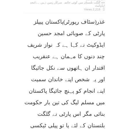
on گلگت بلتستان میں کوئی خالصہ سرکار زمین نہیں ہے،امجد
ایڈوکیٹ
2,216 Views
غذر(سٹاف رپورٹر)پاکستان پیپلز
پارٹی کے صوبائی امجد حسین
ایڈوکیٹ نے کہا ہے کہ نواز شریف
چند دنوں کا مہمان ہے عنقریب
اقتدار ان ہاتھوں سے نکل جائیگا
اور یہ شخص اپنے خاندان سمیت
اپنے انجام کو پہنچ جائیگا پاکستان
میں مسلم لیگ کی تین بار حکومت
بنائی مگر اس پارٹی نے گلگت
بلتستان کے لئے یا تو پیلی ٹیکسی