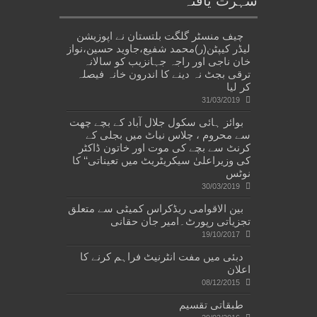
شہرت یافتہ
چیف منسٹر گلگت بلتستان نے اپوزیشن
لیڈر کیپٹن(ر)محمد شفیع،جاوید حسین،نواز
خان ناجی اور راجہ جہانزیب کو سالانہ
ترقی بجٹ نہ دینے کا اندرون خانہ فیصلہ
کر لیا
31/03/2019
بوائز ہائی سکول جلال آباد کے بچے چھت
سے محروم ، چلاس نیاٹ میں بجلی کے
کرنٹ سے بچے کی موت اور خاتون ڈاکٹر
کی وزیراعلیٰ سیکریٹریٹ میں تعیناتی‘‘ کا
نوٹس
30/03/2019
بین الاقوامی ریڈکراس کمیٹی سے متعلق
تجزیاتی رپورٹ۔امیر جان حقانی
19/10/2017
دبئی میں مفت انٹرنیٹ فراہم کرنے کا
اعلان
08/12/2015
طبقاتی تقسیم