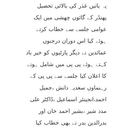
یہ باتیں غذر کی بالائی تحصیل
پھنڈر کے گائوں چھشی میں ایک
عوامی جلسے سے خطاب کرتے
ہوئے کیا اس دوران درجنوں
عمائدین نے دیگر پارٹیوں کو خیر باد
کہتے ہوئے پی پی میں شامل ہونے
کا اعلان کیا جلسے سے پی پی کے
رہنماوں سعدیہ دانش ،جمیل
احمد،انجینئر اسماعیل ،ڈاکٹر علی
مدد شیر ،بشیر احمد خان اور
بدرالدین بدر نے بھی خطاب کیا