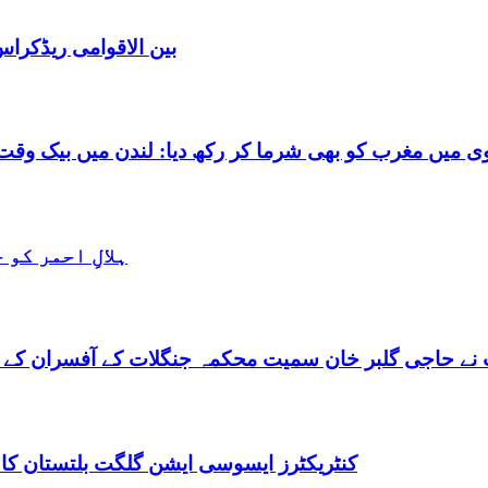
بین الاقوامی ریڈکرا
شرما کر رکھ دیا: لندن میں بیک وقت 7 یورپین مردوں کے ساتھ بے شرم حالت میں گرفتا
ہلالِ احمر کو
نے حاجی گلبر خان سمیت محکمہ جنگلات کے آفسران کے 
کنٹریکٹرز ایسوسی ایشن گلگت بلتستان کا