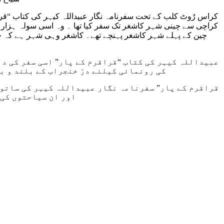
کراس رُوٹ کلب کے تحت سفرنامہ نگار عبیداللہ کیہر کی کتاب “قرا
کراچی سے چینی شہر کاشغر تک سفر کیا تھا ۔ وہ اسی سولہ ہزار فٹ
چین کے پہلے شہر کاشغر پہنچے تھے۔ کاشغر وہی شہر ہے کہ جس 
عبیداللہ کیہر کی کتاب “قراقرم کے پار” اسی سفر کی دل
کی رونمائی کیلئے درّ خنجراب کے بلند و ب
اور ان سیاحتوں کی 