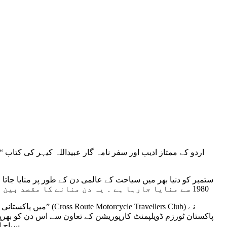
1980 سے منایا جارہا ہے ۔ یہ دن منانے کا مقصد بین الا قومی برادری کو سیاحت کے ذریعے سماجی ، ثقافتی اور اقتصادی حالات بہتر بنانے کے مواقع فراہم کرنا ہیں ۔
پاکستان ٹورزم ڈویلپمنٹ کارپوریشن کے تعاون سے اس دن کو بھرپور
سیاح ا