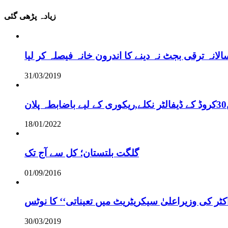
زیادہ پڑھی گئی
نہ ترقی بجٹ نہ دینے کا اندرون خانہ فیصلہ کر لیا
31/03/2019
18/01/2022
گلگت بلتستان؛ کل سے آج تک
01/09/2016
ر کی وزیراعلیٰ سیکریٹریٹ میں تعیناتی‘‘ کا نوٹس
30/03/2019