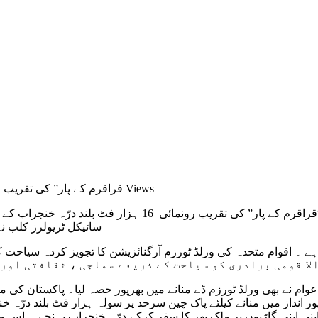
2,211 Views
on “قراقرم کے پار” کی تقریب 
اردو کے ممتاز ادیب اور سفر نامہ گار عبیداللہ کیہر کی کتا
سائیکل ٹریولرز کلب ن
 انداز میں منانے کیلئے پاک چین سرحد پر سولہ ہزار فٹ بلند درّہ خ
پنی اپنی گاڑیوں پر ملک بھر کا سفر کرکے درّہ خنجراب پہنچے ۔ اس م