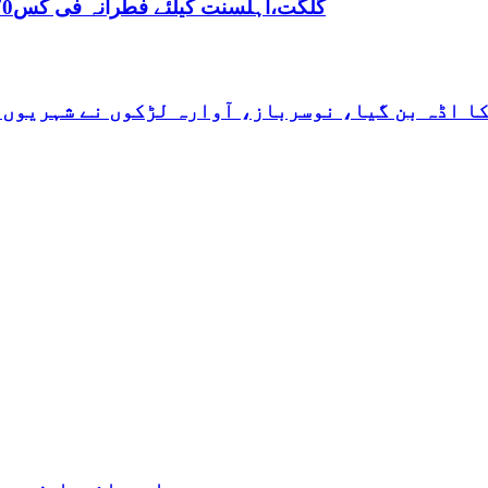
,گلگت،اہلسنت کیلئے فطرانہ فی کس70روپے مقررفقہ جعفریہ کیلئے فطرانہ 100روپے مقرر
کا اڈہ بن گیا، نوسرباز، آوارہ لڑکوں نے شہریوں 