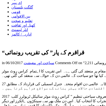
ای پیپر
گلگت بلتستان
قومی
بین الاقوامی
تعلیم و صحت
کھیل اور ثقافت
انٹر ٹینمنٹ
اداریہ / کالمز
“قراقرم کے پار” کی تقریب رونمائی
رونمائی
Comments Off
سیاحت اور معیشت
06/10/2017
in
ب “قراقرم کے پار” کی تقریب رونمائی 16 ہزار فٹ بلند درّہ خنجراب کے مقام پر منعقد کی گئی ہے۔ اس تقریب کا اہتمام کراس روٹ موٹر
ے کیا تھا جو سیاحت کے عالمی دن کے حوالے سے منعقد کی گئی تھی۔
27 ستمبر کو دنیا بھر میں سیاحت کے عالمی دن کے طور پر منایا جاتا ہے ۔ اقوام متحدہ کی ورلڈ ٹورزم آرگنائزیشن کا تجویز کردہ سیاحت کا یہ عالمی دن اقوام متحدہ جنرل اسمبلی کی قرارداد کے مطابق
2017 میں پاکستانی عوام نے بھی ورلڈ ٹورزم ڈے منانے میں بھرپور حصہ لیا۔ پاکستان کی معروف سیاحتی تنظیم ” کراس روٹ موٹر سائیکل ٹریولرز کلب” (Cross Route Motorcycle Travellers Club) نے
نجراب کا انتخاب کیا۔ اس دن ملک بھر سے سینکڑوں ہائکرز اور دیگر
وقع پر حاضرین نے ہم آہنگ ہوکر پاکستان کا قومی ترانہ بھی پڑھا۔