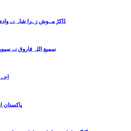
ڈاکڑ مہوش زہرا شاہ نے وادی
سمیع اللہ فاروق نے سپو
اجے 
پاکستان ا