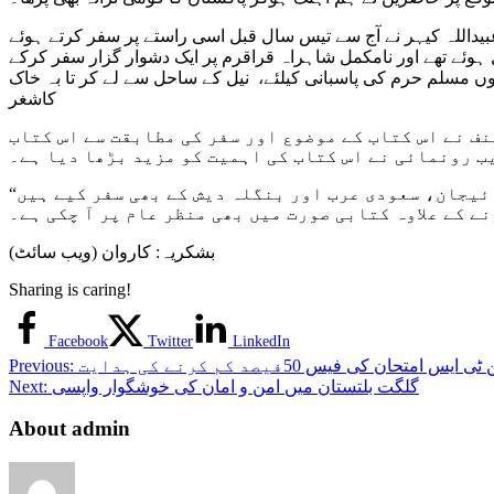
بیداللہ کیہر نے آج سے تیس سال قبل اسی راستے پر سفر کرتے ہوئے
وئے تھے اور نامکمل شاہراہ قراقرم پر ایک دشوار گزار سفر کرکے
ں مسلم حرم کی پاسبانی کیلئے، نیل کے ساحل سے لے کر تا بہ خاک
کاشغر
ف نے اس کتاب کے موضوع اور سفر کی مطابقت سے اس کتاب
یب رونمائی نے اس کتاب کی اہمیت کو مزید بڑھا دیا ہے۔
“قراقرم کے پار” سفرنامہ نگار عبیداللہ کیہر کی ساتویں کتاب ہے۔ چین کے علاوہ انہوں نے ترکی، ایران، آذربائیجان، سعودی عرب اور بنگلہ دیش کے بھی سفر کیے ہیں
 کے علاوہ کتابی صورت میں بھی منظر عام پر آ چکی ہے۔
بشکریہ: کاروان (ویب سائٹ)
Sharing is caring!
Facebook
Twitter
LinkedIn
ٹی ایس امتحان کی فیس 50فیصد کم کرنے کی ہدایت
Previous:
گلگت بلتستان میں امن و امان کی خوشگوار واپسی
Next:
About admin