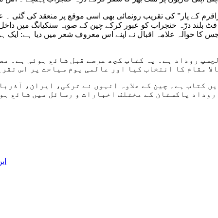
قرم کے پار” کی تقریب رونمائی بھی اسی موقع پر منعقد کی گئی ۔ ع
 بلند درّہ خنجراب کو عبور کرکے چین کے صوبہ سنکیانگ میں داخل ہ
کا حوالہ علامہ اقبال نے اپنے اس معروف شعر میں دیا ہے: ایک ہو
چسپ روداد ہے۔ یہ کتاب کچھ عرصے قبل شائع ہوئی ہے۔ مصن
الا مقام کا انتخاب کیا اور عالمی یوم سیاحت پر اس تقر
روداد پاکستان کے مختلف اخبارات و رسائل میں شائع ہونے
این 