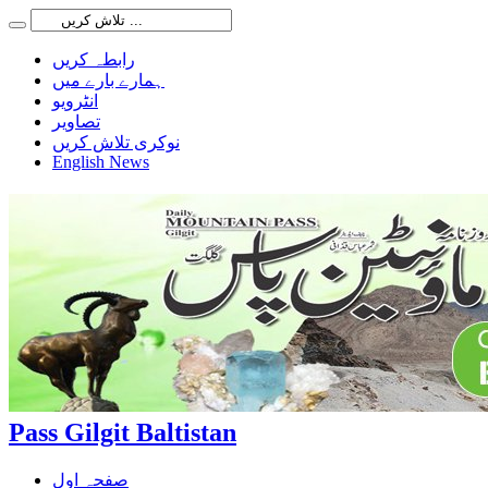
رابطہ کریں
ہمارے بارے میں
انٹرویو
تصاویر
نوکری تلاش کریں
English News
Pass Gilgit Baltistan
صفحہ اول