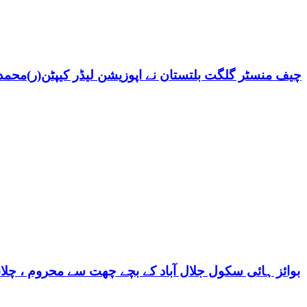
چیف منسٹر گلگت بلتستان نے اپوزیشن لیڈر کیپٹن(ر)محمد ش
بوائز ہائی سکول جلال آباد کے بچے چھت سے محروم ، چلا