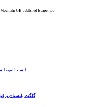
s. Mountain GB published Epaper too.
ایس۔ائی۔ایف 
گلگت بلتستان ترقیاتی منصوبہ 2024-2029 اورگ