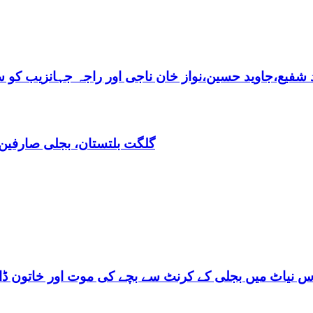
فیع،جاوید حسین،نواز خان ناجی اور راجہ جہانزیب کو سالا
گلگت بلتستان، بجلی صارفین30کروڈ کے ڈیفالٹر نکلے,ریکوری کے لیے باضابطہ پلان
س نیاٹ میں بجلی کے کرنٹ سے بچے کی موت اور خاتون ڈاکٹ