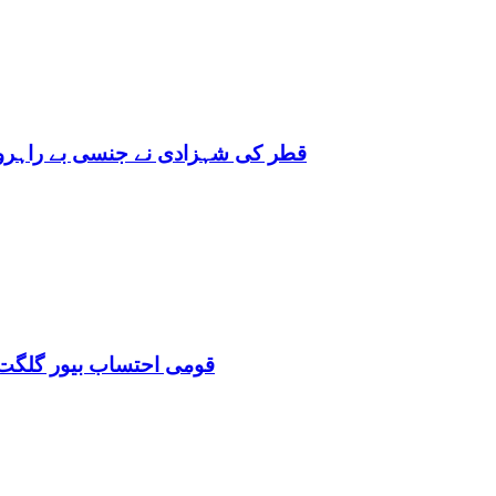
قطر کی شہزادی نے جنسی بے راہروی میں مغرب کو بھی 
قومی احتساب بیور گلگت 