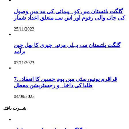
گلگت بلتستان میں کوہ پیمائی کی مد میں وصول
کی جانے والی رقوم اور اس سے متعلق اعداد شمار
25/11/2023
گلگت بلتستان سے پہلی مرتبہ چیری کا پھل چین
برآمد
07/11/2023
قراقرم یونیورسٹی میں یوم حسین کا انعقاد۔,7
طلبا کی داخلہ و رجسٹریشن معطل
04/09/2023
شہرت یافتہ