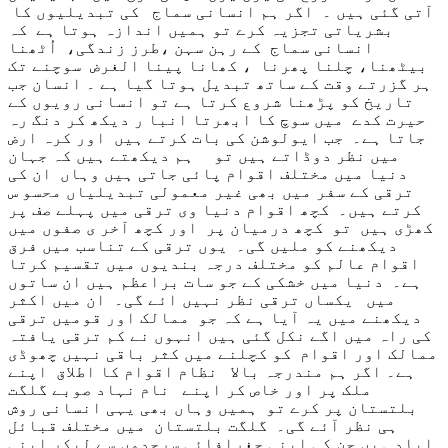
آتی گئی ہیں ۔ اگر ہم انسانی سماج کی تبدیلیوں کا
بشریاتی تجزیہ کرے تو ہمیں اندازہ ہوتا ہے کہ
انسانی سماج کے رہن سہن ،طرز زندگی، اُٹھنا
بیٹھنا، چلنا پھرنا ، کھانا پینا الغرض سوچنے تک
ہر گزرتے وقت کے ساتھ تبدیل ہوتا گیا ہے ۔ انسان جب
تاریخ کو پڑھنا شروع کرتا ہے تو انسانی رویوں کے
حیرت کدے میں سوچ کا ابھرتا انبا ر دیکھ کر دنگ رہ
جاتا ہے۔ جب ایولوشن کی بات کرتے ہیں اور کرہ ارض
میں نظر دوڈاتے ہیں تو ہم دیکھتے ہیں کہ جہان
دنیا میں مختلف اقوام پائی جاتی ہیں وہاں ان کی
ترقی کے سفر میں بھی غیر معمولی تبدیلیاں محسو س
کرتے ہیں۔ کچھ اقوام دنیا وی ترقی میں پہلے صف پر
کھڑی ہیں تو کچھ درمیان پر اور کچھ آخر ی صفوں میں
دیکھنے کو ملیں گی۔ یوں ترقی کے تناسب میں فرق
اقوام عالم کو مختلف درجہ بندیوں میں تقسیم کرتا
ہے۔ دنیا میں خشکی کے جو سات براعظم ہیں ان ساتوں
میں یکساں ترقی نظر نہیں ائے گی۔ ان میں اکثر
دیکھنے میں یہ آیا ہے کہ جو ممالک اور قومیں ترقی
کی راہ میں اگے نکل گئی ہیں انہوں نے کم ترقی یافتہ
ممالک اور اقوام کو کچلنے میں کثر باقی نہیں چھوڈی
ہے۔ اگر ہم مندرجہ بالا نظام اقوام کا اطلاق اپنے
ملک پر اور خاص کر اپنے نام نہاد صوبے گلگت
بلتستان پر کرے تو ہمیں وہاں بھی یہی انسانی روش
ہی نظر آئے گی۔ گلگت بلتستان میں مختلف قبائل
اباد ہیں جن کی اپنی جغرافائی سرحدوں سے لیکر اپنی