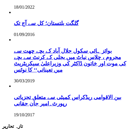
18/01/2022
گلگت بلتستان؛ کل سے آج تک
01/09/2016
بوائز ہائی سکول جلال آباد کے بچے چھت سے
محروم ، چلاس نیاٹ میں بجلی کے کرنٹ سے بچے
کی موت اور خاتون ڈاکٹر کی وزیراعلیٰ سیکریٹریٹ
میں تعیناتی‘‘ کا نوٹس
30/03/2019
بین الاقوامی ریڈکراس کمیٹی سے متعلق تجزیاتی
رپورٹ۔امیر جان حقانی
19/10/2017
تازہ تحاریر