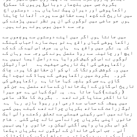
بگروٹ جس میں بلچھار دوبانی( پریوں کا مسکن)
راکھاپوشی اور دیران پیک نمایاں ہے۔ دوستوں اج
میں تاریخ کے کچھ ایسے حقائق سے پردہ اُٹھانا چاہتا
ہوں جو ماضی میں لوگوں کی ان پر نظر نہیں پڑھنے کی
وجہ سے ذمین بوس ہوئے ہوئے ہیں۔
میں جانتا ہوں اگر میں اپنے دوستوں سے پوچھوں سے
راکھا پوشی کہاں واقع ہے تو بہت سارے احباب کہنگے
کہ یہ نگر میں واقع ہے ہاں یہ صرف اس لیے کہ کے کے
ایچ اور چائینہ سے روڈ متصل ہونے کی وجہ سے وہاں کے
لوگوں نے اس کو کیش کروایا ہے دراصل ایسا نہیں ہے
راکھاپوشی کی ایک تاریخی حیثیت ہے اس آرٹیکل
میں وہ کوشش کرونگا کہ اپ کو ان حقائق کا پردہ چاک
کرو۔ بگروٹ میں راکھاپوشی کے پہاڈ کے نیچے ایک
گاؤں ہے جس کو بلچہ کہا جاتا ہے راکھاپوشی کی
تاریخ اس گاؤں کے ایک خاندان کے ساتھ متصل ہے جن کو
( رکینے ) کہا جاتا ہے۔ یہ لوک کہانی ہے جو میرا
نانا اکثر سنایا کرتے تھے ۔ بگروٹ کا علاقہ ماضی
میں پیشہ کے حساب سے ذرعی اور ریوڈ بازی رہا ہے
لوگ زراعت کے ساتھ بکریاں چراتے تھے کہتے ہیں کسی
زمانے میں اسی رکینی فیملی سے تعلق رکھنے والی ایک
خاتوں اپنی بکریاں چرانےاُسی نالے چلی گئی ۔ شام
کو اس بکریاں واپس آگئی لیکن وہ خاتوں واپس نہیں
آئی ۔ جب اس کی خاندان کے لوگوں نے بکریاں دیکھا
اور اُ س کو نہیں دیکھا تو وہ تمام لوگوں کو اکھٹا کر