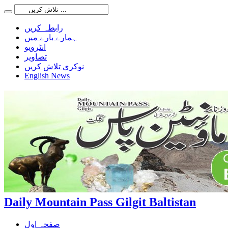
رابطہ کریں
ہمارے بارے میں
انٹرویو
تصاویر
نوکری تلاش کریں
English News
Daily Mountain Pass Gilgit Baltistan
صفحہ اول