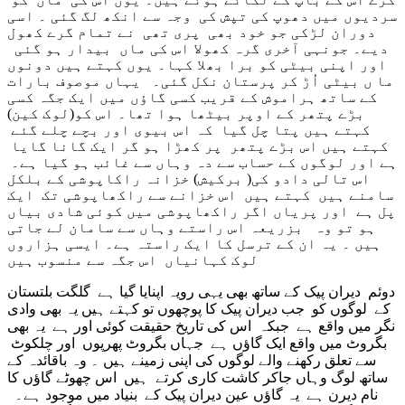
سردیوں میں دھوپ کی تپش کی وجہ سے انکھ لگ گئی ۔ اسی
دوران لڑکی جو خود بھی پری تھی نے تمام گرے کھول
دیے۔ جونہی آخری گرہ کھولا اس کی ماں بیدار ہو گئی
اور اپنی بیٹی کو برا بھلا کہا۔ یوں کہتے ہیں دونوں
ما ں بیٹی اُڑ کر پرستان نکل گئی۔ یہاں موصوف بارات
کے ساتھ ہراموش کے قریب کسی گاؤں میں ایک جگہ کسی
بڑے پتھر کے اوپر بیٹھا ہوا تھا۔ اس کو(لوک کین)
کہتے ہیں پتا چل گیا کہ اس بیوی اور بچے چلے گئے
کہتے ہیں اس بڑے پتھر پر کھڑا ہو گر ایک گانا گایا
ہے اور لوگوں کے حساب سے دہ وہاں سے غائب ہو گیا ہے۔
اس تالی دادو کی( برکیش) خزانہ راکاپوشی کے بلکل
سامنے ہیں کہتے ہیں اس خزانے سے راکھاپوشی تک ایک
پل ہے اور پریاں اگر راکھاپوشی میں کوئی شادی بیاں
ہو تو وہ بزریعہ اس راستے وہاں سے سامان لے جاتی
ہیں ۔ یہ ان کے ترسل کا ایک راستہ ہے۔ ایسی ہزاروں
لوک کہانیاں اس جگہ سے منسوب ہیں
دوئم دیران پیک کے ساتھ بھی یہی رویہ اپنایا گیا ہے گلگت بلتستان
کے لوگوں کو جب دیران پیک کا پوچھوں تو کہتے ہیں یہ بھی وادی
نگر میں واقع ہے جبکہ اس کی تاریخ حقیقت کوئی اور ہے یہ بھی
بگروٹ میں واقع ایک گاؤں ہے جہاں بگروٹ پھرپوں اور چلکوٹ
سے تعلق رکھنے والے لوگوں کی اپنی زمینے ہیں ۔ وہ باقائدہ کے
ساتھ لوگ وہاں جاکر کاشت کاری کرتے ہیں اس چھوٹے گاؤں کا
نام دیرن ہے یہ گاؤں عین دیران پیک کے بنیاد میں موجود ہے۔