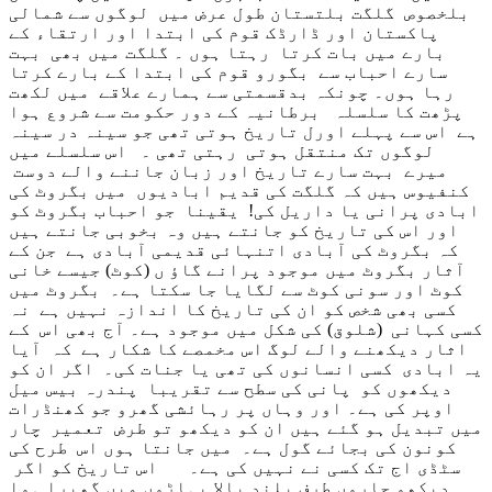
بلخصوص گلگت بلتستان طول عرض میں لوگوں سے شمالی
پاکستان اور ڈارڈک قوم کی ابتدا اور ارتقاء کے
بارے میں بات کرتا رہتا ہوں ۔ گلگت میں بھی بہت
سارے احباب سے بگورو قوم کی ابتدا کے بارے کرتا
رہا ہوں۔ چونکہ بدقسمتی سے ہمارے علاقے میں لکھت
پڑھت کا سلسلہ برطانیہ کے دور حکومت سے شروع ہوا
ہے اس سے پہلے اورل تاریخ ہوتی تھی جو سینہ در سینہ
لوگوں تک منتقل ہوتی رہتی تھی ۔ اس سلسلے میں
میرے بہت سارے تاریخ اور زبان جاننے والے دوست
کنفیوس ہیں کہ گلگت کی قدیم ابادیوں میں بگروٹ کی
ابادی پرانی یا داریل کی! یقینا جو احباب بگروٹ کو
اور اس کی تاریخ کو جانتے ہیں وہ بخوبی جانتے ہیں
کہ بگروٹ کی آبادی اتنہائی قدیمی آبادی ہے جن کے
آثار بگروٹ میں موجود پرانے گاؤ ں (کوٹ) جیسے خانی
کوٹ اور سونی کوٹ سے لگایا جا سکتا ہے۔ بگروٹ میں
کسی بھی شخص کو ان کی تاریخ کا اندازہ نہیں ہے نہ
کسی کہانی (شلوق) کی شکل میں موجود ہے۔ آج بھی اس کے
اثار دیکھنے والے لوگ اس مخمصے کا شکار ہے کہ آیا
یہ ابادی کسی انسانوں کی تھی یا جنات کی۔ اگر ان کو
دیکھوں کو پانی کی سطح سے تقریبا پندرہ بیس میل
اوپر کی ہے۔ اور وہاں پر رہائشی گھرو جو کھنڈرات
میں تبدیل ہو گئے ہیں ان کو دیکھو تو طرض تعمیر چار
کونون کی بجائے گول ہے۔ میں جانتا ہوں اس طرح کی
سٹڈی اج تک کسی نے نہیں کی ہے۔ اس تاریخ کو اگر
دیکھو چاروں طرف بلند بالا پہاڑوں میں گھیرا ہوا