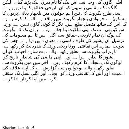
اسُی گاؤں کی وجہ سے اس پیک کا نام دیرن پیک پڑھ گیا ۔ لیکن
گلگت کے مقامی باسیوں کو ان تاریخی حقائق کا پتا نہیں ہے۔
اسی طرح بگروٹ کی تین اہم چوٹیوں میں بلچھار دبانی(پریوں کا
مسکن) ہے جو وادی بلچھار بگروٹ میں واقع ہے اللہ کا کرم یہ ہے
کہ اس کے ساتھ متصل ضلع ہنزہ نگر کا کوئی گاؤں نہیں ہے ورنہ
اس کو بھی اب تک اپنی ملکیت بنا چکے ہوتے۔ یہاں تک کہ بگروٹ
کے لوگ ان تمام تاریخی حقائق سے اگاہ ہیں تا ہم معلومات کی
ترسیل ان ایشوز کی طرف کسی نے دھیان نہیں دیا ہے۔ جس کی
بدولت ہمارے اس ثقافتی اورتا ریخی ورثے کا بندربانٹ کر رکھا ہے
تاہم اب بگروٹ سے تعلق رکھنے والے بہت سارے احباب کو ان
ایشوز کا اندازہ ہوا ہے وہ اپنی ماضی کی شاندار تاریخ کو
لوگوں تک پہنچانے کا عزم رکھتے ہیں۔ آخر میں میں بگروٹ سے
تعلق رکھنے والے نوجوانوں سے گزارش ہے کہ اپنے علاقے کی
اہمیت اور اس کے ثقافتی ورثے کو بچانے اور اگلی نسل تک منتقل
کرنے میں اپنا کردار ادا کرے۔
Sharing is caring!