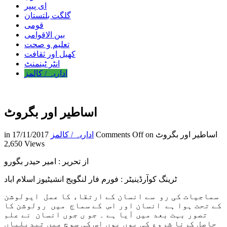
ای پیپر
گلگت بلتستان
قومی
بین الاقوامی
تعلیم و صحت
کھیل اور ثقافت
انٹر ٹینمنٹ
اداریہ / کالمز
اساطیر اور بگروٹ
on اساطیر اور بگروٹ
Comments Off
اداریہ / کالمز
17/11/2017
in
2,650 Views
از تحریر : امیر حیدر بگورو
ٹرینگ کوآرڈینیٹر : فورم فار لنگویج انشیٹیوز اسلام اباد
سماجیات کی رو سے انسان کے ارتقاء کا عمل ایولوشن
کے تحت ہوا ہے انسان اور اس کے سماج میں رولوشن کا
تصور بہت بعد میں آیا ہے ۔ جو ں جوں انسان نے علم
حاصل کرنا شروع کی یوں یوں اس کی سوچ میں تبدیلیاں