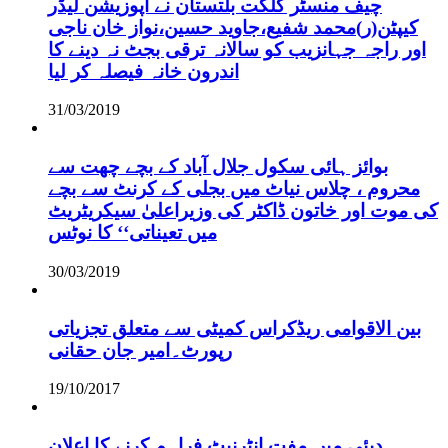
چیف منسٹر گلگت بلتستان نے اپوزیشن لیڈر
کیپٹن(ر)محمد شفیع،جاوید حسین،نواز خان ناجی
اور راجہ جہانزیب کو سالانہ ترقی بجٹ نہ دینے کا
اندرون خانہ فیصلہ کر لیا
31/03/2019
بوائز ہائی سکول جلال آباد کے بچے چھت سے
محروم ، چلاس نیاٹ میں بجلی کے کرنٹ سے بچے
کی موت اور خاتون ڈاکٹر کی وزیراعلیٰ سیکریٹریٹ
میں تعیناتی‘‘ کا نوٹس
30/03/2019
بین الاقوامی ریڈکراس کمیٹی سے متعلق تجزیاتی
رپورٹ۔امیر جان حقانی
19/10/2017
دبئی میں مفت انٹرنیٹ فراہم کرنے کا اعلان