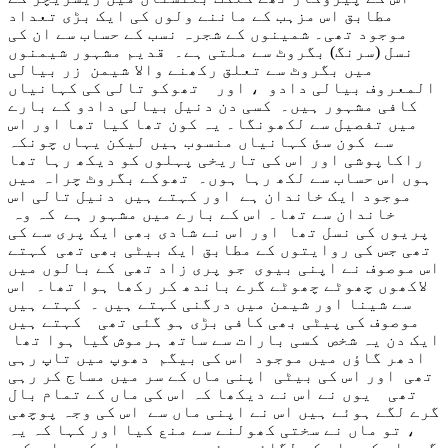
مطابق اس مزہب کے ماننے ولوں کی ایک بڑی تعداد
موجود تھی۔ شمینوں کے شجرہ نسب کے حساب سے ان کی
نسل (سرنگ) بگروٹ سے ملتی ہے۔ قدیم مشہور شیمنوں
میں بگروٹ سے تعلق رکھنے والا شیمن زر بیالی
المعروف بیالی دادو ، اور تھوکو تالی کی کہانیاں
کافی مشہور ہیں۔ کسی دن دنیل بیالی دادو کے بارے
میں تفصیل سے لکھونگا۔ یہ کون تھا کیا تھا اور اس
سے کون سئ کہانیاں منسوب ہیں لیکن یہاں چونکہ
راکاپوشی اور اس کی تاریخی پہلوں کو دیکھ رہا تھا
ہوں اس حساب سے لکھ رہا ہوں۔ تھوکے بگروٹ چراہ میں
موجود ایک خاندان ہے اور کہتے ہیں دنیل تالی اس
خاندان سے تھا۔ اس کے بارے میں مشہور ہے کہ وہ
پریوں کی نسل تھا اور اس نے شادی بھی ایک پری سے کی
تھی جس کی روایتوں کے مطابق ایک بیٹی بھی تھی کہتے
اس موصوف نے اپنی بیوی جو پری زاد تھی کے بالوں میں
لاکھوں چھوٹے چھوٹے گرے باندھ کر رکھا ہوا تھا۔ اس
سے شینا اور شیمن میں درگنی کہتے ہیں ۔ کہتے ہیں
موصوف کی پیٹی بھی کافی بڑی ہو گئی تھی کہتے ہیں
ایک دن یہ شخص کسی بارات سے ساتھ ہرموش گیا ہوا تھا
ادھر گاؤں میں موجود اس کی بیگم دھوپ میں تاپ رہی
تھی اور اس کی بیٹی اپنی ماں کے سر میں مساج کر رہی
تھی یوں نے اس نے دیکھا کہ اس کی ماں کے تمام بال
گرے لگے ہوئے ہیں اس نے اپنی ماں سے اس کی وجہ پوچھی
، تو ماں نے سختی کھولنے سے منع کیا اور کہا کہ یہ
گرے اس کے باپ کے لگائے ہوئے ہیں۔ یوں اس کی ماں کو