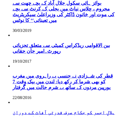
بوائز ہائی سکول جلال آباد کے بچے چھت سے
محروم ، چلاس نیاٹ میں بجلی کے کرنٹ سے بچے
کی موت اور خاتون ڈاکٹر کی وزیراعلیٰ سیکریٹریٹ
میں تعیناتی‘‘ کا نوٹس
30/03/2019
بین الاقوامی ریڈکراس کمیٹی سے متعلق تجزیاتی
رپورٹ۔امیر جان حقانی
19/10/2017
قطر کی شہزادی نے جنسی بے راہروی میں مغرب
کو بھی شرما کر رکھ دیا: لندن میں بیک وقت 7
یورپین مردوں کے ساتھ بے شرم حالت میں گرفتار
22/08/2016
ہلالِ احمر کو حکام صرف قدرتی آفات کے دوران