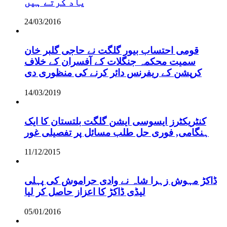
یاد کرتے ہیں
24/03/2016
قومی احتساب بیور گلگت نے حاجی گلبر خان
سمیت محکمہ جنگلات کے آفسران کے خلاف
کرپشن کے ریفرنس دائر کرنے کی منظوری دی
14/03/2019
کنٹریکٹرز ایسوسی ایشن گلگت بلتستان کا ایک
ہنگامی, فوری حل طلب مسائل پر تفصیلی غور
11/12/2015
ڈاکڑ مہوش زہرا شاہ نے وادی حراموش کی پہلی
لیڈی ڈاکڑ کا اعزاز حاصل کر لیا
05/01/2016