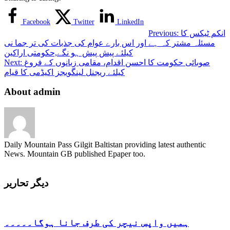
Facebook
Twitter
LinkedIn
انکم ٹیکس کا
Previous:
مسئلہ مشتر کہ ہے اور اس بارے عوام کی جذبات کی تر جما نی
کیلئے پیش پیش ہو نگے,حکومتی اراکین
صوبائی حکومت کا احسن اقدام، مقامی زبانوں کے فروغ
Next:
کیلئے ریجنل لینگویجز اکیڈمی کا قیام
About admin
Daily Mountain Pass Gilgit Baltistan providing latest authentic
News. Mountain GB published Epaper too.
دیگر تحاریر
ہمیں واپس نیچر کی طرف جانا ہوگا۔۔۔۔۔