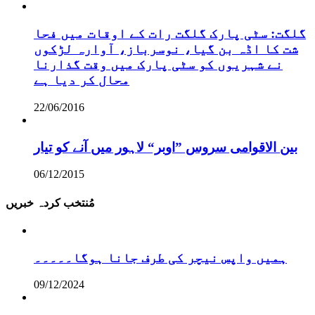
گلگت: سٹی پارک گلگت رات کے اوقات میں فحا
شت کا اڈہ بن گیا، نوسرباز، آوارہ لڑکوں
نے شہریوں کو سٹی پارک میں وقت گذارنا
محال کر دیا ہے
22/06/2016
بین الاقوامی سروس ”اوبر“ لاہور میں آنے کو تیار
06/12/2015
مُنتخب کردہ خبریں
ہمیں واپس نیچر کی طرف جانا ہوگا۔۔۔۔۔
09/12/2024