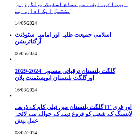
ایس۔ائی۔ایف ۔سی تمام اسٹیک ہولڈرز پر
مشتمل ایک ادارہ ہے
14/05/2024
اسلامی جمیعت طلبہ اور امامیہ سٹوڈنٹ
آرگنائزیشن
06/05/2024
گلگت بلتستان ترقیاتی منصوبہ 2024-2029
اورگلگت بلتستان انویسٹمنٹ پلان
16/03/2024
گلگت بلتستان میں ٹیلی کام کے ذریعے IT اور فری
لانسنگ کے شعبے کو فروغ دینے کے حوالے سے لائحہ
عمل پیش
08/02/2024