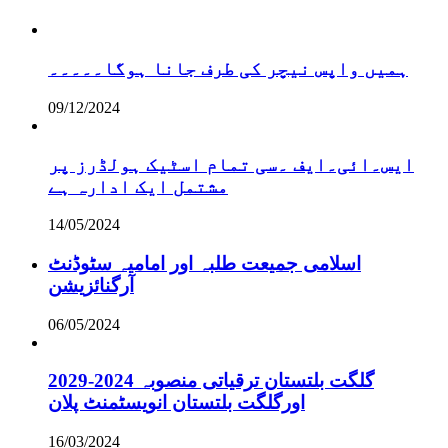
ہمیں واپس نیچر کی طرف جانا ہوگا۔۔۔۔۔
09/12/2024
ایس۔ائی۔ایف ۔سی تمام اسٹیک ہولڈرز پر
مشتمل ایک ادارہ ہے
14/05/2024
اسلامی جمیعت طلبہ اور امامیہ سٹوڈنٹ
آرگنائزیشن
06/05/2024
گلگت بلتستان ترقیاتی منصوبہ 2024-2029
اورگلگت بلتستان انویسٹمنٹ پلان
16/03/2024