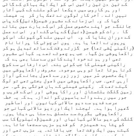
کے تین دن تین راتیں اس کو ایک ایک بہاڈی کے گاٹی
اور ہر کاروس میں دیکھا اس کو ملنے کے کہی آثار
نہیں ائے ۔ آخر کار لوگوں نے تھک ہار کر یہ فیصلہ
کیا کہ وہ اس زمانے کے مشہور شیمن(دنیل) کے پاس
جائنگے جو اپنے مخصوص عمل کر اس کے بارے میں بتائے
گا ۔ رات کو شیمن (دنیل ) کے پاس گئے اور اس نے عمل
کے دوران بتایا کہ وہ اب نہیں ملے گی کیونکہ اس کو
پریوں نے اٹھا یا ہے۔ یوں اس چوٹی کا پرانا نام
(راکینی پُشی تھا) جو گزرتے وقت کے ساتھ تبدیل ہو کر
راکھاپوشی بن گیا۔ جب ہم چھوٹے تھے یہ کہانی مشہور
تھی اور ہم نے خود اپنے کانوں سے سنا بھی ہے کہ
راکینی فیملی کا جب کوئی بندہ اس دارفانی سے کوچ
کرنا ہوتا تھا تو وہی موجودہ معروف راکھاپوشی میں
ایک مخصوص سُر میں زور زور سے ڈھول بجانے کی آواز
آرہی تھی۔ جب راکھاپوشی میں ڈھول بجتی تھی تو لوگ
کہتے تھے کہ رکینی فیملی کے ہاں فوتگی ہو گی۔ سر
زمین گلگت بلتستان اور راکا پوشی اور اس کے قریب و
جور میں رہنے والے باسیوں کو اندازہ ہے کہ یہ خطہ
عرصے قدیم سے دیو مالائی کہانیوں اور اساطیر
گھیرا ہوا ہے۔ لیجئے ایک اور دیو مالائی کہانی جو
راکھاپوشی بگروٹ سے منسلق ہے سنا ہی دیتا ہوں۔
گلگت کی دیو مالائی کہانیاں اور شمین (دنیلوں) کا سب
کو پتا ہے شمینزم کو قدیم مزہب سمجھا جاتا ہے۔
کہتے ہیں ایک وقت تھا جب باقائدہ یہ مزہب تھی اور
اس کے پیروکار تھے گلگت بلتستان میں ریسریچر کے