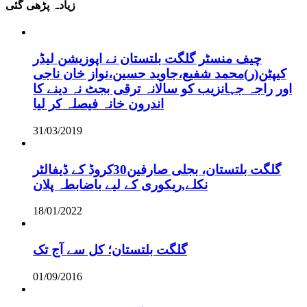
زیادہ پڑھی گئی
چیف منسٹر گلگت بلتستان نے اپوزیشن لیڈر
کیپٹن(ر)محمد شفیع،جاوید حسین،نواز خان ناجی
اور راجہ جہانزیب کو سالانہ ترقی بجٹ نہ دینے کا
اندرون خانہ فیصلہ کر لیا
31/03/2019
گلگت بلتستان، بجلی صارفین30کروڈ کے ڈیفالٹر
نکلے,ریکوری کے لیے باضابطہ پلان
18/01/2022
گلگت بلتستان؛ کل سے آج تک
01/09/2016