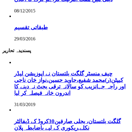
08/12/2015
طبقاتی تقسیم
29/03/2016
پسندیدہ تحاریر
چیف منسٹر گلگت بلتستان نے اپوزیشن لیڈر
کیپٹن(ر)محمد شفیع،جاوید حسین،نواز خان ناجی
اور راجہ جہانزیب کو سالانہ ترقی بجٹ نہ دینے کا
اندرون خانہ فیصلہ کر لیا
31/03/2019
گلگت بلتستان، بجلی صارفین30کروڈ کے ڈیفالٹر
نکلے,ریکوری کے لیے باضابطہ پلان