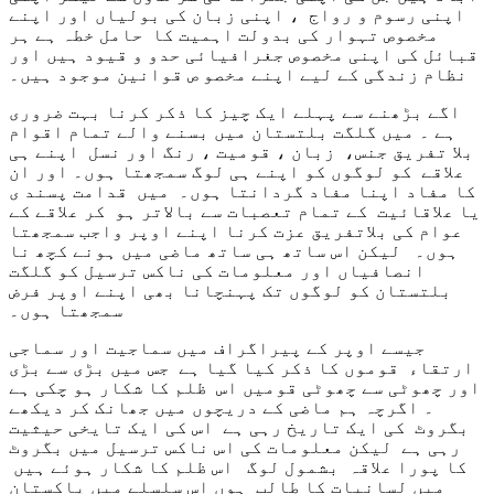
اپنی رسوم و رواج ، اپنی زبان کی بولیاں اور اپنے
مخصوص تہوار کی بدولت اہمیت کا حامل خطہ ہے ہر
قبائل کی اپنی مخصوص جغرافیائی حدو و قیود ہیں اور
نظام زندگی کے لیے اپنے مخصو ص قوانین موجود ہیں۔
اگے بڑھنے سے پہلے ایک چیز کا ذکر کرنا بہت ضروری
ہے ۔ میں گلگت بلتستان میں بسنے والے تمام اقوام
بلا تفریق جنس، زبان ، قومیت ، رنگ اور نسل اپنے ہی
علاقے کو لوگوں کو اپنے ہی لوگ سمجھتا ہوں۔ اور ان
کا مفاد اپنا مفاد گردانتا ہوں۔ میں قدامت پسند ی
یا علاقائیت کے تمام تعصبات سے بالاتر ہو کر علاقے کے
عوام کی بلاتفریق عزت کرنا اپنے اوپر واجب سمجھتا
ہوں۔ لیکن اس ساتھ ہی ساتھ ماضی میں ہونے کچھ نا
انصافیاں اور معلومات کی ناکس ترسیل کو گلگت
بلتستان کو لوگوں تک پہنچانا بھی اپنے اوپر فرض
سمجھتا ہوں۔
جیسے اوپر کے پیراگراف میں سماجیت اور سماجی
ارتقاء قوموں کا ذکر کیا گیا ہے جس میں بڑی سے بڑی
اور چھوٹی سے چھوٹی قومیں اس ظلم کا شکار ہو چکی ہے
۔ اگرچہ ہم ماضی کے دریچوں میں جھانک کر دیکھے
بگروٹ کی ایک تاریخ رہی ہے اس کی ایک تایخی حیثیت
رہی ہے لیکن معلومات کی اس ناکس ترسیل میں بگروٹ
کا پورا علاقہ بشمول لوگ اس ظلم کا شکار ہوئے ہیں
میں لسانیات کا طالب ہوں اس سلسلے میں پاکستان