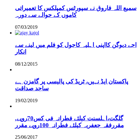
سمیع اللہ فاروق نے سپورٹس کمپلکس کا تعمیراتی
کاموں کے حوالے سے دورہ
07/03/2019
اجے دیوگن کااپنی اہلیہ کاجول کو فلم میں لینے سے
انکار
08/12/2015
پاکستان ایڈ نہیں، ٹریڈ کی پالیسی پر گامزن ہے
ساجد صداقت
19/02/2019
,گلگت،اہلسنت کیلئے فطرانہ فی کس70روپے
مقررفقہ جعفریہ کیلئے فطرانہ 100روپے مقرر
25/06/2017