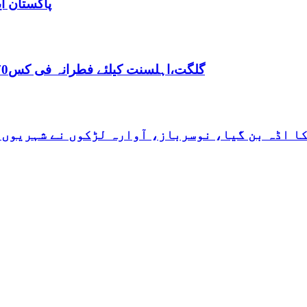
پاکستان ا
,گلگت،اہلسنت کیلئے فطرانہ فی کس70روپے مقررفقہ جعفریہ کیلئے فطرانہ 100روپے مقرر
کا اڈہ بن گیا، نوسرباز، آوارہ لڑکوں نے شہریوں 