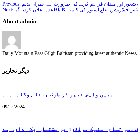
 شعور اور میدان فراہم کرنے کی ضرورت ہے عمران ندیم
Previous:
Next:
About admin
Daily Mountain Pass Gilgit Baltistan providing latest authentic New
دیگر تحاریر
ہمیں واپس نیچر کی طرف جانا ہوگا۔۔۔۔۔
09/12/2024
۔سی تمام اسٹیک ہولڈرز پر مشتمل ایک ادارہ ہے