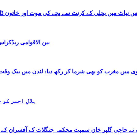
س نیاٹ میں بجلی کے کرنٹ سے بچے کی موت اور خاتون ڈاکٹ
بین الاقوامی ریڈکرا
شرما کر رکھ دیا: لندن میں بیک وقت 7 یورپین مردوں کے ساتھ بے شرم حالت میں گرفتا
ہلالِ احمر کو
نے حاجی گلبر خان سمیت محکمہ جنگلات کے آفسران کے 