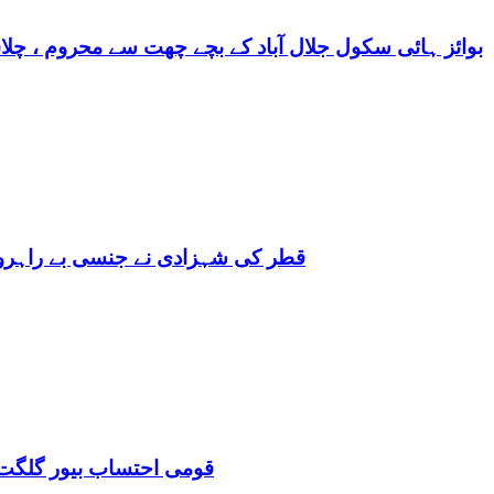
بوائز ہائی سکول جلال آباد کے بچے چھت سے محروم ، چلا
قطر کی شہزادی نے جنسی بے راہروی میں مغرب کو بھی 
قومی احتساب بیور گلگت 