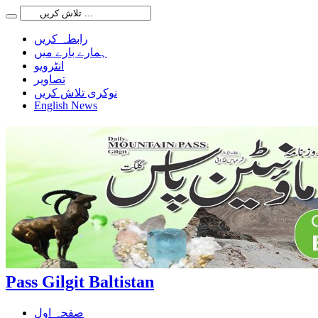
رابطہ کریں
ہمارے بارے میں
انٹرویو
تصاویر
نوکری تلاش کریں
English News
Pass Gilgit Baltistan
صفحہ اول