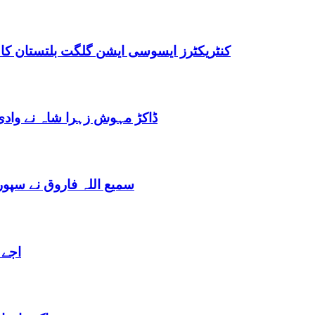
کنٹریکٹرز ایسوسی ایشن گلگت بلتستان کا
ڈاکڑ مہوش زہرا شاہ نے وادی
سمیع اللہ فاروق نے سپو
اجے 