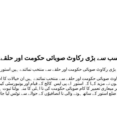
 سب سے بڑی رکاوٹ صوبائی حکومت اور حلقے 
ے بڑی رکاوٹ صوبائی حکومت اور حلقے سے منتخب نمائندے ہیں استور
وٹ صوبائی حکومت اور حلقے سے منتخب نمائندے ہیں ان خیالات کا اظ
ں نے مزید کہا کہ استور اے پی ایس کالج کے قیام اور یونیورسٹی کی
یر میعاری تعمیر کا کام صوبائی حکومت کی نا اہلی کا منہ بولتا ث
ع استور کے ساتھ ہونے والی نا انصافیوُں کے حوالے سے نوٹس لیا جائے