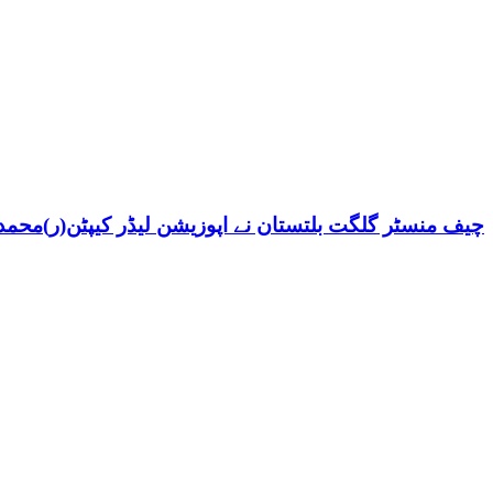
چیف منسٹر گلگت بلتستان نے اپوزیشن لیڈر کیپٹن(ر)محمد ش