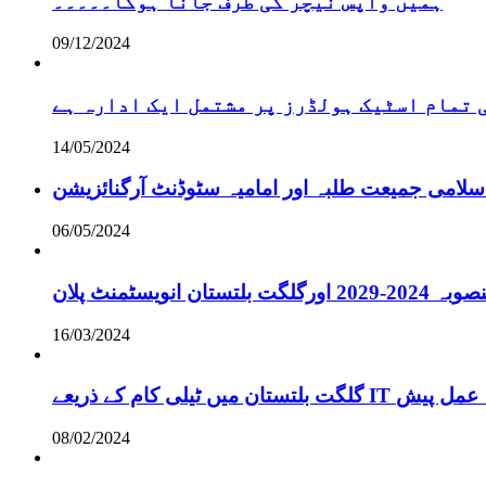
ہمیں واپس نیچر کی طرف جانا ہوگا۔۔۔۔۔
09/12/2024
تمام اسٹیک ہولڈرز پر مشتمل ایک ادارہ ہے
14/05/2024
سلامی جمیعت طلبہ اور امامیہ سٹوڈنٹ آرگنائزیشن
06/05/2024
انویسٹمنٹ پلان
16/03/2024
ے لائحہ عمل پیش
08/02/2024