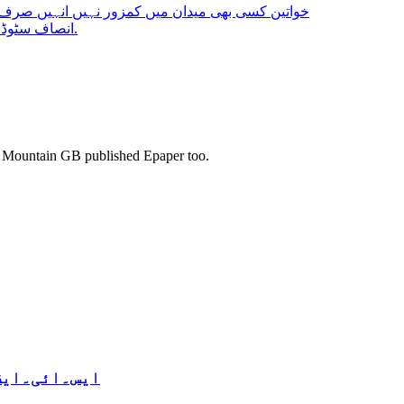
خواتین کسی بھی میدان میں کمزور نہیں انہیں صرف
انصاف سٹوڈنٹس فیڈریشن ضلع استور کی کابینہ کا باقاعدہ اعلان کردیا گیا.
s. Mountain GB published Epaper too.
ایس۔ائی۔ایف 