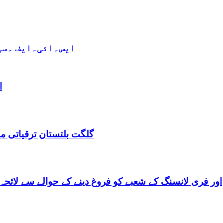
ایس۔ائی۔ایف ۔سی 
ا
گلگت بلتستان ترقیاتی منصوبہ 2024-2029 اورگلگت بلتستان 
گلگت بلتستان میں ٹیلی کام کے ذریعے IT اور فری لانسنگ کے شعبے کو فروغ دینے کے حوالے س