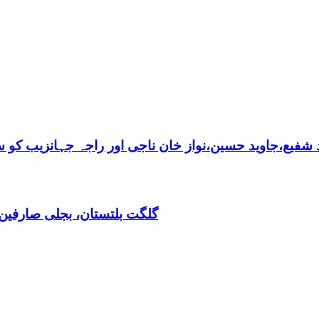
فیع،جاوید حسین،نواز خان ناجی اور راجہ جہانزیب کو سالا
گلگت بلتستان، بجلی صارفین30کروڈ کے ڈیفالٹر نکلے,ریکوری کے لیے باضابطہ پلان