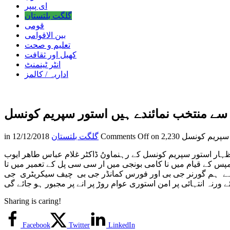
ای پیپر
گلگت بلتستان
قومی
بین الاقوامی
تعلیم و صحت
کھیل اور ثقافت
انٹر ٹینمنٹ
اداریہ / کالمز
سے منتخب نمائندے ہیں استور سپریم کونسل
 سپریم کونسل
Comments Off
گلگت بلتستان
12/12/2018
in
ہار استور سپریم کونسل کے رہنماوںُ ڈاکٹر غلام عباس طاھر ایوب
مپس کے قیام میں نا کامی بونجی میں ار سی سی پل کے تعمیر میں تا
بوت ہے ہم گورنر جی بی اور فورس کمانڈر جی بی چیف سیکریٹری جی
 ورنہ انتہائی پر امن استوری عوام روڑ پر انے پر مجبور ہو جائے گی
Sharing is caring!
Facebook
Twitter
LinkedIn