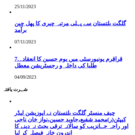
25/11/2023
گلگت بلتستان سے پہلی مرتبہ چیری کا پھل چین
برآمد
07/11/2023
قراقرم یونیورسٹی میں یوم حسین کا انعقاد۔,7
طلبا کی داخلہ و رجسٹریشن معطل
04/09/2023
شہرت یافتہ
چیف منسٹر گلگت بلتستان نے اپوزیشن لیڈر
کیپٹن(ر)محمد شفیع،جاوید حسین،نواز خان ناجی
اور راجہ جہانزیب کو سالانہ ترقی بجٹ نہ دینے کا
اندرون خانہ فیصلہ کر لیا