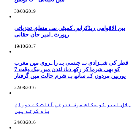
30/03/2019
بین الاقوامی ریڈکراس کمیٹی سے متعلق تجزیاتی
رپورٹ۔امیر جان حقانی
19/10/2017
قطر کی شہزادی نے جنسی بے راہروی میں مغرب
کو بھی شرما کر رکھ دیا: لندن میں بیک وقت 7
یورپین مردوں کے ساتھ بے شرم حالت میں گرفتار
22/08/2016
ہلالِ احمر کو حکام صرف قدرتی آفات کے دوران
یاد کرتے ہیں
24/03/2016