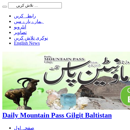
رابطہ کریں
ہمارے بارے میں
انٹرویو
تصاویر
نوکری تلاش کریں
English News
Daily Mountain Pass Gilgit Baltistan
صفحہ اول