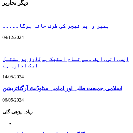
دیگر تحاریر
ہمیں واپس نیچر کی طرف جانا ہوگا۔۔۔۔۔
09/12/2024
ایس۔ائی۔ایف ۔سی تمام اسٹیک ہولڈرز پر مشتمل
ایک ادارہ ہے
14/05/2024
اسلامی جمیعت طلبہ اور امامیہ سٹوڈنٹ آرگنائزیشن
06/05/2024
زیادہ پڑھی گئی