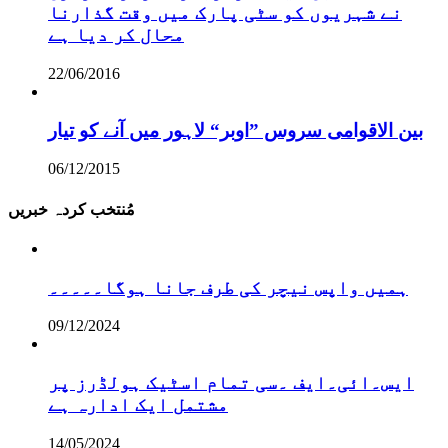
نے شہریوں کو سٹی پارک میں وقت گذارنا
محال کر دیا ہے
22/06/2016
بین الاقوامی سروس ”اوبر“ لاہور میں آنے کو تیار
06/12/2015
مُنتخب کردہ خبریں
ہمیں واپس نیچر کی طرف جانا ہوگا۔۔۔۔۔
09/12/2024
ایس۔ائی۔ایف ۔سی تمام اسٹیک ہولڈرز پر
مشتمل ایک ادارہ ہے
14/05/2024