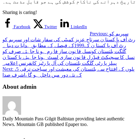
تاریخ دہرانے کی ناکام کوشش کی ہے جو قابل مذمت ہے۔
Sharing is caring!
Facebook
Twitter
LinkedIn
سپریم کو
Previous:
رٹ آف پا کستا ن سرتاج عزیز کمیٹی کی سفار شات اور سپریم کو
رٹ آف پا کستا ن کے1999کے فیصلے کے مطا بق ہدایا ت دینا ۔
گلگت بلتستان کونسل قا نون ساز فا رم ہو نا چاہئے صرف کو
نسل کا سبجیکٹ فیڈرل قا نون سازی لسٹ ہونا چاہیئے پا کستا ن
پیپلز پا رٹی گلگت بلتستان کی آل پا رٹیز کانفرنس اعلامیہ
،5 پلوں کے افتتاح سے بلتستان کی معیشت اور سیاحت ترقی
Next:
کے نئے دور میں داخل ہو گا ،اشرف صدا
About admin
Daily Mountain Pass Gilgit Baltistan providing latest authentic
News. Mountain GB published Epaper too.