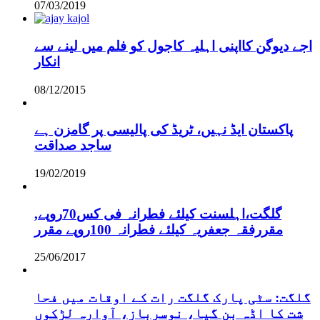
07/03/2019
اجے دیوگن کااپنی اہلیہ کاجول کو فلم میں لینے سے
انکار
08/12/2015
پاکستان ایڈ نہیں، ٹریڈ کی پالیسی پر گامزن ہے
ساجد صداقت
19/02/2019
,گلگت،اہلسنت کیلئے فطرانہ فی کس70روپے
مقررفقہ جعفریہ کیلئے فطرانہ 100روپے مقرر
25/06/2017
گلگت: سٹی پارک گلگت رات کے اوقات میں فحا
شت کا اڈہ بن گیا، نوسرباز، آوارہ لڑکوں