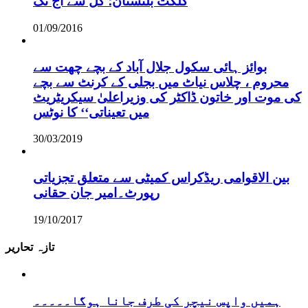
گلگت بلتستان؛ کل سے آج تک
01/09/2016
بوائز ہائی سکول جلال آباد کے بچے چھت سے
محروم ، چلاس نیاٹ میں بجلی کے کرنٹ سے بچے
کی موت اور خاتون ڈاکٹر کی وزیراعلیٰ سیکریٹریٹ
میں تعیناتی‘‘ کا نوٹس
30/03/2019
بین الاقوامی ریڈکراس کمیٹی سے متعلق تجزیاتی
رپورٹ۔امیر جان حقانی
19/10/2017
تازہ تحاریر
ہمیں واپس نیچر کی طرف جانا ہوگا۔۔۔۔۔