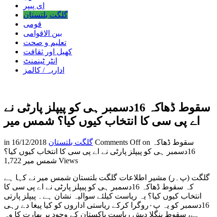
ای پیپر
گلگت بلتستان
قومی
بین الاقوامی
تعلیم و صحت
کھیل اور ثقافت
انٹر ٹینمنٹ
اداریہ / کالمز
سقوط ڈھاکہ 16دسمبر ہی کو پیپلز پارٹی نے
اے پی سی کا انتخاب کیوں کیا؟ شمس میر
on سقوط ڈھاکہ
Comments Off
گلگت بلتستان
16/12/2018
in
16دسمبر ہی کو پیپلز پارٹی نے اے پی سی کا انتخاب کیوں کیا؟
1,722 Views
شمس میر
گلگت (پ۔ر) مشیر اطلاعات گلگت بلتستان شمس میر نے کہا ہے
کہ سقوط ڈھاکہ 16دسمبر ہی کو پیپلز پارٹی نے اے پی سی کا
انتخاب کیوں کیا؟ یہ ریاست کیلئے سوالیہ نشان ہے۔ پیپلز پارتی
16دسمبر کو یہ پ۰روگرا کرکے ریاستی اداروں کو کیا پیغا دے رہی
ہے، سقوط بنگلا دیش ریاست پاکستان کے وجود پر بھارت کا وہ