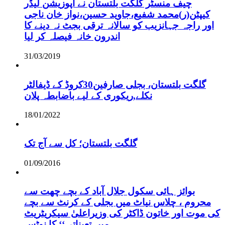
چیف منسٹر گلگت بلتستان نے اپوزیشن لیڈر
کیپٹن(ر)محمد شفیع،جاوید حسین،نواز خان ناجی
اور راجہ جہانزیب کو سالانہ ترقی بجٹ نہ دینے کا
اندرون خانہ فیصلہ کر لیا
31/03/2019
گلگت بلتستان، بجلی صارفین30کروڈ کے ڈیفالٹر
نکلے,ریکوری کے لیے باضابطہ پلان
18/01/2022
گلگت بلتستان؛ کل سے آج تک
01/09/2016
بوائز ہائی سکول جلال آباد کے بچے چھت سے
محروم ، چلاس نیاٹ میں بجلی کے کرنٹ سے بچے
کی موت اور خاتون ڈاکٹر کی وزیراعلیٰ سیکریٹریٹ
میں تعیناتی‘‘ کا نوٹس