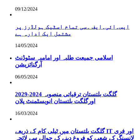
09/12/2024
ایس۔ائی۔ایف ۔سی تمام اسٹیک ہولڈرز پر
مشتمل ایک ادارہ ہے
14/05/2024
اسلامی جمیعت طلبہ اور امامیہ سٹوڈنٹ
آرگنائزیشن
06/05/2024
گلگت بلتستان ترقیاتی منصوبہ 2024-2029
اورگلگت بلتستان انویسٹمنٹ پلان
16/03/2024
گلگت بلتستان میں ٹیلی کام کے ذریعے IT اور فری
لانسنگ کے شعبے کو فروغ دینے کے حوالے سے لائحہ