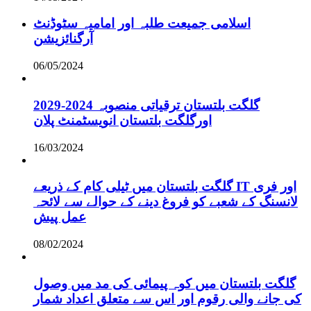
اسلامی جمیعت طلبہ اور امامیہ سٹوڈنٹ
آرگنائزیشن
06/05/2024
گلگت بلتستان ترقیاتی منصوبہ 2024-2029
اورگلگت بلتستان انویسٹمنٹ پلان
16/03/2024
گلگت بلتستان میں ٹیلی کام کے ذریعے IT اور فری
لانسنگ کے شعبے کو فروغ دینے کے حوالے سے لائحہ
عمل پیش
08/02/2024
گلگت بلتستان میں کوہ پیمائی کی مد میں وصول
کی جانے والی رقوم اور اس سے متعلق اعداد شمار