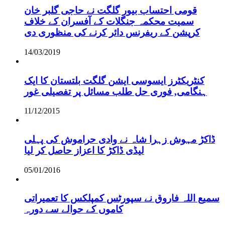
قومی احتساب بیور گلگت نے حاجی گلبر خان
سمیت محکمہ جنگلات کے آفسران کے خلاف
کرپشن کے ریفرنس دائر کرنے کی منظوری دی
14/03/2019
کنٹریکٹرز ایسوسی ایشن گلگت بلتستان کا ایک
ہنگامی, فوری حل طلب مسائل پر تفصیلی غور
11/12/2015
ڈاکڑ مہوش زہرا شاہ نے وادی حراموش کی پہلی
لیڈی ڈاکڑ کا اعزاز حاصل کر لیا
05/01/2016
سمیع اللہ فاروق نے سپورٹس کمپلکس کا تعمیراتی
کاموں کے حوالے سے دورہ