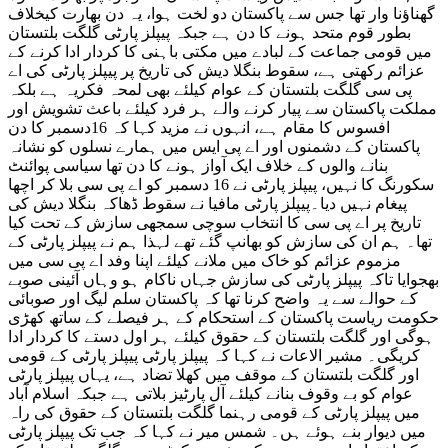
گھناؤنا وار تھا جس سے پاکستان دو لخت ہوا، یہ دن بھارت کیخلاف
بطور قوم متحد ہونے کا دن ہے جبکہ پیپلز پارٹی گلگت بلتستان
میں قومی جماعت کے لبادے میں مکتی باہنی کا کردار ادا کرنے کے
عزائم رکھتی ہے، سقوط بنگلا دیش کی تاریخ پر پیپلز پارٹی کی اے
پی سی گلگت بلتستان کے عوام کیلئے بھی لمحہ فکریہ ہے بلکہ
مملکت پاکستان سے پیار کرنے والے ہر فرد کیلئے باعث تشویش اور
افسوس کا مقام ہے، انہوں نے مزید کہا کہ 16دسمبر کا دن
پاکستان کے دشمنوں اور اے پی ایس میں ہمارے نسلوں کو نشانہ
بنانے والوں کے خلاف ایک آواز ہونے کا دن تھا سیاسی پوائنٹ
سکورنگ کا نہیں، پیپلز پارٹی نے 16 دسمبر کو اے پی سی بلا کر اچھا
پیغام نہیں دیا۔پیپلز پارٹی مافیا نے سقوط ڈھاکہ بنگلا دیش کی
تاریخ پر اے پی سی کا انتخاب سوچی سمجھی سازش کے تحت کیا
تھا۔ ہم ان کی سازش کو بھانپ گئے تھے لہذا ہم نے پیپلز پارٹی کے
مزموم عزائم کو خاک میں ملانے کیلئے اپنا وفد اے پی سی میں
بھجوایا تاکہ پیپلز پارٹی کی سازش جہاں ناکام ہو وہاں آئینی صوبے
کے حوالے سے یہ واضح کرنا تھا کہ پاکستان سلم لیگ اور صوبائی
حکومت ریاست پاکستان کے استحکام کے ہر فیصلے کے ساتھ کھڑی
ہوگی اور گلگت بلتستان کے حقوق کیلئے ہر اول دستے کا کردار ادا
کریگی۔ مشیر الاعات نے کہا کہ پیپلز پارٹی پیپلز پارٹی کے قومی
اور گلگت بلتستان کے موقف میں کھلا تضاد ہے، یہاں پیپلز پارٹی
عوام کو بے وقوف بنانے کیلئے آل پارٹیز بلاتی ہے جبکہ اسلام آباد
میں پیپلز پارٹی کے قومی رہنما گلگت بلتستان کے حقوق کی راہ
میں دیوار بنے ہوئے ہں۔ شمس میر نے کہا کہ جب تک پیپلز پارٹی