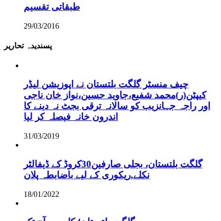
طبقاتی تقسیم
29/03/2016
پسندیدہ تحاریر
چیف منسٹر گلگت بلتستان نے اپوزیشن لیڈر
کیپٹن(ر)محمد شفیع،جاوید حسین،نواز خان ناجی
اور راجہ جہانزیب کو سالانہ ترقی بجٹ نہ دینے کا
اندرون خانہ فیصلہ کر لیا
31/03/2019
گلگت بلتستان، بجلی صارفین30کروڈ کے ڈیفالٹر
نکلے,ریکوری کے لیے باضابطہ پلان
18/01/2022