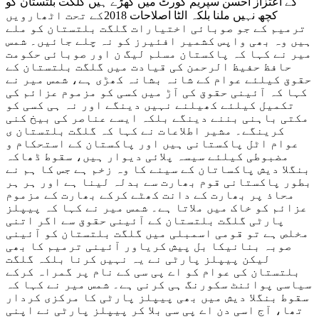
کے اعتزاز احسن سپریم کورٹ میں کھڑے ہیں گلگت بلتستان کو
کچھ نہیں ملنا بلکہ الٹا اصلاحات 2018کے تحت اٹھارویں
ترمیم کے جو صوبائی اختیارات گلگت بلتستان کو ملے
ہیں وہ بھی واپس کشمیر افئیرز کو نہ چلے جائیں۔ شمس
میر نے کہا کہ پاکستان مسلم لیگ ن اور صوبائی حکومت
حافظ حفیظ الرحمن کی قیادت میں گلگت بلتستان کے
حقوق کیلئے عوام کے شانہ بشانہ کھڑی ہے، شمس میر نے
کہا کہ آئینی حقوق کی آڑ میں کسی کو مزموم عزائم کی
تکمیل کیلئے کھیلنے نہیں دینگے اور نہ ہی کسی کو
مکتی باہنی بننے دینگے بلکہ ایسے عناصر کی بیخ کنی
کرینگے۔ مشیر اطلاعات نے کہا کہ گلگت بلتستان ی
عوام اٹل پاکستانی ہیں اور پاکستان کے استحکام و
مضبوطی کیلئے سیسہ پلائی دیوار ہیں، سقوط ڈھاکہ
بنگلا دیش پاکساتان کے سینے کا وہ زخم ہے جس کا ہم نے
بطور پاکستانی قوم بھارت سے بدلہ لینا ہے اور ہر ہر
محاذ پر بھارت کے دانت کھٹے کرکے بھارت کے مزموم
عزائم کو خاک میں ملاتا ہے۔ شمس میر نے کہا کہ پیپلز
پارٹی گلگت بلتستان کے آئینی حقوق سے اگر اتنی
مخلص ہے تو قومی اسمبلی میں گلگت بلتستان کو آئینی
صوبہ بنانیکا بل پیش کریاور آئینی ترمیم کا بھی
لیکن پیپلز پارٹی نے یہ نہیں کرنا بلکہ گلگت
بلتستان کی عوام کو اے پی سی کے نام پر گمراہ کرکے
سیاسی پوائنٹ سکورنگ ہی کرنی ہے۔ شمس میر نے کہا کہ
سقوط بنگلا دیش میں بھی پیپلز پارٹی کا مرکزی کردار
تھا، آج اسی دن اے پی سی بلا کر پیپلز پارٹی نے اپنی