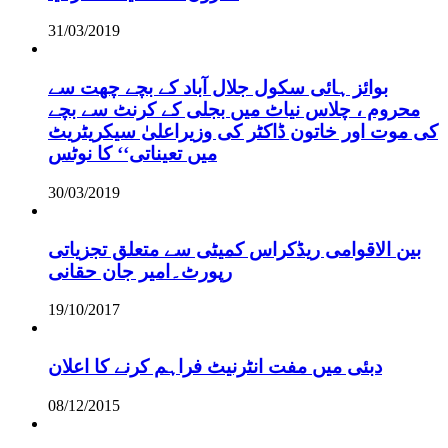
31/03/2019
بوائز ہائی سکول جلال آباد کے بچے چھت سے
محروم ، چلاس نیاٹ میں بجلی کے کرنٹ سے بچے
کی موت اور خاتون ڈاکٹر کی وزیراعلیٰ سیکریٹریٹ
میں تعیناتی‘‘ کا نوٹس
30/03/2019
بین الاقوامی ریڈکراس کمیٹی سے متعلق تجزیاتی
رپورٹ۔امیر جان حقانی
19/10/2017
دبئی میں مفت انٹرنیٹ فراہم کرنے کا اعلان
08/12/2015