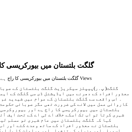
گلگت بلتستان میں بیورکریسی کا
1,804 Views
on گلگت بلتستان میں بیورکریسی کا راج 
گلگت( پ۔ر)پیپلز سیکریڑیٹ گلگت بلتستان کے صوبائ
معذور افراد کے دھرنے میں ایڈیشنل ڈی سی گلگت کے ایما
۔ اس واقعے سے گلگت بلتستان کے عوام میں شیدید غم 
کاروائی عمل میں لانے کی ضرورت تھی مگر صوبائی حکومت 
بلتستان میں بیورکریسی کا راج ہے اور بیوروکرسی ک
شہری کرتا تو اب تک اسکے خلاف اے ٹی اے کے تحت ایف آ
کہا کہ گلگت بلتستان میں عام شہری تو مسلم لیگ
بلتستان نے معذور افراد کے ساتھ وعدے کئے اور اب 
اسمبلی اور وزراء کی تنخواہ اور مراعات کا بل ایک 