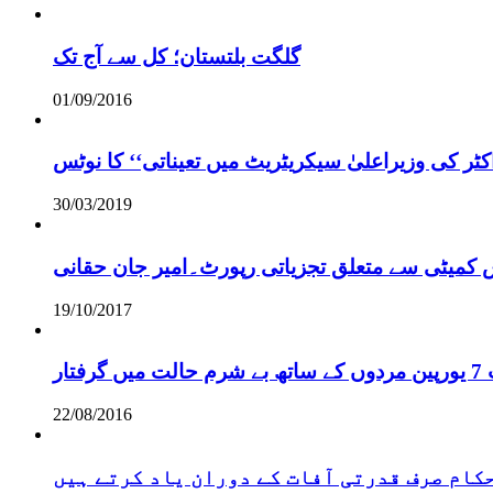
گلگت بلتستان؛ کل سے آج تک
01/09/2016
ر کی وزیراعلیٰ سیکریٹریٹ میں تعیناتی‘‘ کا نوٹس
30/03/2019
س کمیٹی سے متعلق تجزیاتی رپورٹ۔امیر جان حقانی
19/10/2017
ر
22/08/2016
 حکام صرف قدرتی آفات کے دوران یاد کرتے ہیں