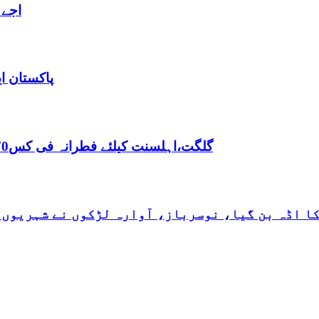
اجے 
پاکستان ا
,گلگت،اہلسنت کیلئے فطرانہ فی کس70روپے مقررفقہ جعفریہ کیلئے فطرانہ 100روپے مقرر
کا اڈہ بن گیا، نوسرباز، آوارہ لڑکوں نے شہریوں 