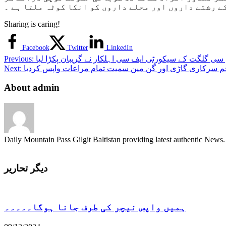
کے رشتے داروں اور محلے داروں کو انکا کوٹہ ملتا ہے ۔
Sharing is caring!
Facebook
Twitter
LinkedIn
سی گلگت کے سیکورٹی ایف سی اہلکار نے گریبان پکڑا لیا
Previous:
Next:
About admin
Daily Mountain Pass Gilgit Baltistan providing latest authentic New
دیگر تحاریر
ہمیں واپس نیچر کی طرف جانا ہوگا۔۔۔۔۔