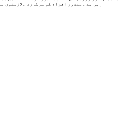
رہی ہے ۔معذور افراد کو سرکاری ملازمتوں می