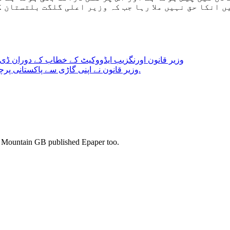
ں انکا حق نہیں ملا رہا جب کہ وزیر اعلی گلگت بلتستان 
وزیر قانون اورنگزیب ایڈووکیٹ کے خطاب کے دوران ڈی 
وزیر قانون نے اپنی گاڑی سے پاکستانی پرچم سرکاری گاڑی اور گن مین سمیت تمام مراعات واپس کردیا.
s. Mountain GB published Epaper too.