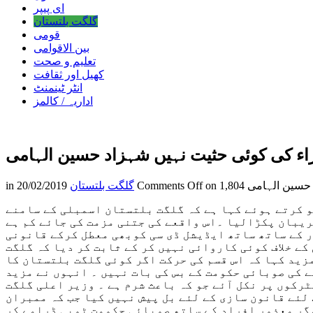
ای پیپر
گلگت بلتستان
قومی
بین الاقوامی
تعلیم و صحت
کھیل اور ثقافت
انٹر ٹینمنٹ
اداریہ / کالمز
راء کی کوئی حثیت نہیں شہزاد حسین الہامی
 حسین الہامی
Comments Off
گلگت بلتستان
20/02/2019
in
 کرتے ہوئے کہا ہے کہ گلگت بلتستان اسمبلی کے سامنے
ریبان پکڑالیا ۔اس واقعے کی جتنی مزمت کی جائے کم ہے
ر کے ساتھ ساتھ ایڈیشل ڈی سی کوبھی معطل کرکے قانونی
کے خلاف کوئی کاروائی نہیں کر کے ثابت کر دیا کہ گلگت
ید کہا کہ اس قسم کی حرکت اگر کوئی گلگت بلتستان کا
ے کی صوبائی حکومت کے بس کی بات نہیں ۔ انہوں نے مزید
ٹرکوں پر نکل آئے جو کہ باعث شرم ہے ۔ وزیر اعلی گلگت
لئے قانون سازی کے لئے بل پیش نہیں کیا جب کہ ممبران
مگر معذور افراد کے ساتھ صوبائی حکومت ٹوپی ڈرامے کر