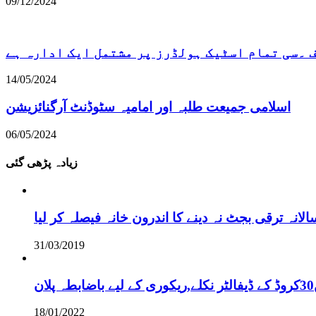
09/12/2024
۔سی تمام اسٹیک ہولڈرز پر مشتمل ایک ادارہ ہے
14/05/2024
اسلامی جمیعت طلبہ اور امامیہ سٹوڈنٹ آرگنائزیشن
06/05/2024
زیادہ پڑھی گئی
نہ ترقی بجٹ نہ دینے کا اندرون خانہ فیصلہ کر لیا
31/03/2019
18/01/2022