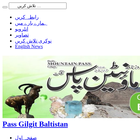
رابطہ کریں
ہمارے بارے میں
انٹرویو
تصاویر
نوکری تلاش کریں
English News
Pass Gilgit Baltistan
صفحہ اول