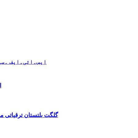
ایس۔ائی۔ایف ۔سی 
ا
گلگت بلتستان ترقیاتی منصوبہ 2024-2029 اورگلگت بلتستان 