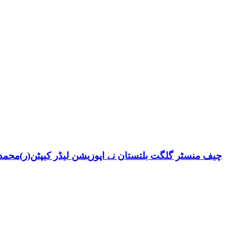
چیف منسٹر گلگت بلتستان نے اپوزیشن لیڈر کیپٹن(ر)محمد ش