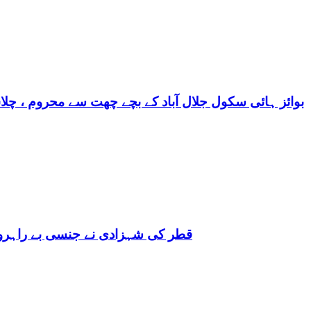
بوائز ہائی سکول جلال آباد کے بچے چھت سے محروم ، چلا
قطر کی شہزادی نے جنسی بے راہروی میں مغرب کو بھی 