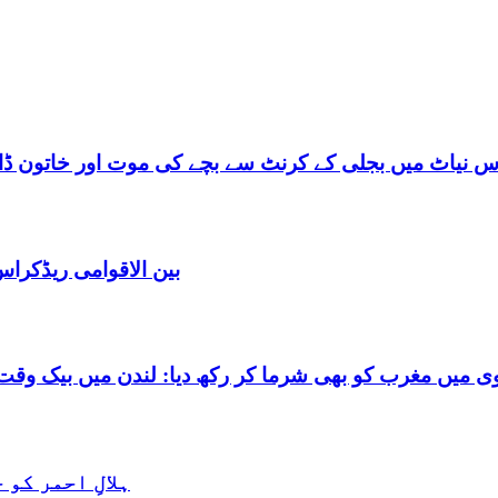
س نیاٹ میں بجلی کے کرنٹ سے بچے کی موت اور خاتون ڈاکٹ
بین الاقوامی ریڈکرا
شرما کر رکھ دیا: لندن میں بیک وقت 7 یورپین مردوں کے ساتھ بے شرم حالت میں گرفتا
ہلالِ احمر کو