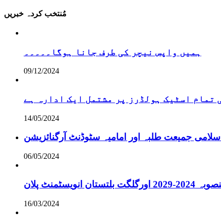
مُنتخب کردہ خبریں
ہمیں واپس نیچر کی طرف جانا ہوگا۔۔۔۔۔
09/12/2024
تمام اسٹیک ہولڈرز پر مشتمل ایک ادارہ ہے
14/05/2024
سلامی جمیعت طلبہ اور امامیہ سٹوڈنٹ آرگنائزیشن
06/05/2024
انویسٹمنٹ پلان
16/03/2024