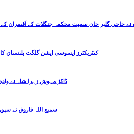
نے حاجی گلبر خان سمیت محکمہ جنگلات کے آفسران کے 
کنٹریکٹرز ایسوسی ایشن گلگت بلتستان کا
ڈاکڑ مہوش زہرا شاہ نے وادی
سمیع اللہ فاروق نے سپو