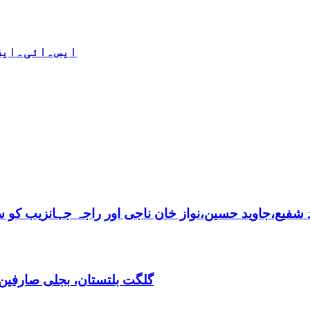
ایس۔ائی۔ایف 
فیع،جاوید حسین،نواز خان ناجی اور راجہ جہانزیب کو سالا
گلگت بلتستان، بجلی صارفین30کروڈ کے ڈیفالٹر نکلے,ریکوری کے لیے باضابطہ پلان