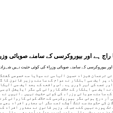
 راج ہے اور بیوروکرسی کے سامنے صوبائی وز
ہے اور بیوروکرسی کے سامنے صوبائی وزراء کی کوئی حثیت نہیں شہزاد
ی ترجمان شہزاد حسین الہامی نے میڈیا سے خصوصی گفتگو
ء پر ایف سی اہلکار نے عوام کے سامنے وزیر قانون کا گ
اور غصے کی لہر ڈوری ہے ۔اس واقعے کے بعد ایف سی الہکا
نے ایف سی اہلکار کے خلاف کاروائی کی مگر ایڈیشل ڈی سی 
ے سامنے صوبائی وزراء کی کوئی حثیت نہیں ۔انہوں نے مز
ئی آر درج ہوتی مگر بیوروکرسی کے خلاف کوئی کاروائی کرن
 ن کی حکومت سے تنگ آچکے تھے مگر اب معذرو افراد بھی س
تک پورے نہیں کئے جب کہ وزیر قانون نے معذور افراد کے 
دن میں پیش ہوتا ہے اور اس پر عمل درآمد بھی ہوتا ہے 