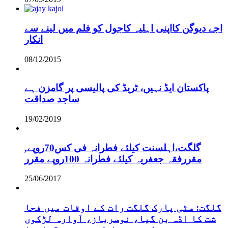
اجے دیوگن کااپنی اہلیہ کاجول کو فلم میں لینے سے
انکار
08/12/2015
پاکستان ایڈ نہیں، ٹریڈ کی پالیسی پر گامزن ہے
ساجد صداقت
19/02/2019
,گلگت،اہلسنت کیلئے فطرانہ فی کس70روپے
مقررفقہ جعفریہ کیلئے فطرانہ 100روپے مقرر
25/06/2017
گلگت: سٹی پارک گلگت رات کے اوقات میں فحا
شت کا اڈہ بن گیا، نوسرباز، آوارہ لڑکوں