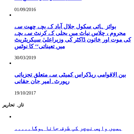
01/09/2016
بوائز ہائی سکول جلال آباد کے بچے چھت سے
محروم ، چلاس نیاٹ میں بجلی کے کرنٹ سے بچے
کی موت اور خاتون ڈاکٹر کی وزیراعلیٰ سیکریٹریٹ
میں تعیناتی‘‘ کا نوٹس
30/03/2019
بین الاقوامی ریڈکراس کمیٹی سے متعلق تجزیاتی
رپورٹ۔امیر جان حقانی
19/10/2017
تازہ تحاریر
ہمیں واپس نیچر کی طرف جانا ہوگا۔۔۔۔۔