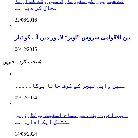
نے شہریوں کو سٹی پارک میں وقت گذارنا
محال کر دیا ہے
22/06/2016
بین الاقوامی سروس ”اوبر“ لاہور میں آنے کو تیار
06/12/2015
مُنتخب کردہ خبریں
ہمیں واپس نیچر کی طرف جانا ہوگا۔۔۔۔۔
09/12/2024
ایس۔ائی۔ایف ۔سی تمام اسٹیک ہولڈرز پر
مشتمل ایک ادارہ ہے
14/05/2024