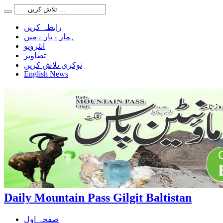
رابطہ کریں
ہمارے بارے میں
انٹرویو
تصاویر
نوکری تلاش کریں
English News
Daily Mountain Pass Gilgit Baltistan
صفحہ اول