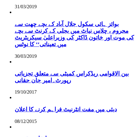
31/03/2019
بوائز ہائی سکول جلال آباد کے بچے چھت سے
محروم ، چلاس نیاٹ میں بجلی کے کرنٹ سے بچے
کی موت اور خاتون ڈاکٹر کی وزیراعلیٰ سیکریٹریٹ
میں تعیناتی‘‘ کا نوٹس
30/03/2019
بین الاقوامی ریڈکراس کمیٹی سے متعلق تجزیاتی
رپورٹ۔امیر جان حقانی
19/10/2017
دبئی میں مفت انٹرنیٹ فراہم کرنے کا اعلان
08/12/2015