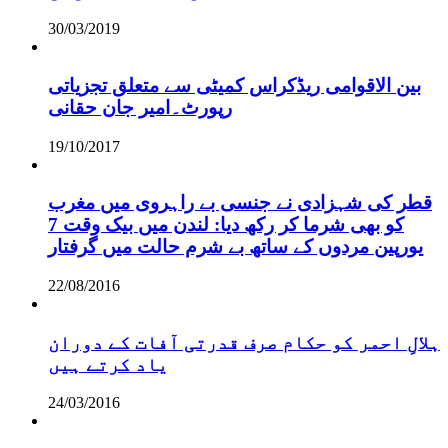
30/03/2019
بین الاقوامی ریڈکراس کمیٹی سے متعلق تجزیاتی
رپورٹ۔امیر جان حقانی
19/10/2017
قطر کی شہزادی نے جنسی بے راہروی میں مغرب
کو بھی شرما کر رکھ دیا: لندن میں بیک وقت 7
یورپین مردوں کے ساتھ بے شرم حالت میں گرفتار
22/08/2016
ہلالِ احمر کو حکام صرف قدرتی آفات کے دوران
یاد کرتے ہیں
24/03/2016