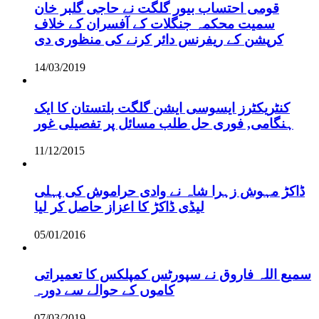
قومی احتساب بیور گلگت نے حاجی گلبر خان
سمیت محکمہ جنگلات کے آفسران کے خلاف
کرپشن کے ریفرنس دائر کرنے کی منظوری دی
14/03/2019
کنٹریکٹرز ایسوسی ایشن گلگت بلتستان کا ایک
ہنگامی, فوری حل طلب مسائل پر تفصیلی غور
11/12/2015
ڈاکڑ مہوش زہرا شاہ نے وادی حراموش کی پہلی
لیڈی ڈاکڑ کا اعزاز حاصل کر لیا
05/01/2016
سمیع اللہ فاروق نے سپورٹس کمپلکس کا تعمیراتی
کاموں کے حوالے سے دورہ
07/03/2019