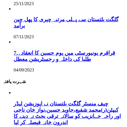
25/11/2023
گلگت بلتستان سے پہلی مرتبہ چیری کا پھل چین
برآمد
07/11/2023
قراقرم یونیورسٹی میں یوم حسین کا انعقاد۔,7
طلبا کی داخلہ و رجسٹریشن معطل
04/09/2023
شہرت یافتہ
چیف منسٹر گلگت بلتستان نے اپوزیشن لیڈر
کیپٹن(ر)محمد شفیع،جاوید حسین،نواز خان ناجی
اور راجہ جہانزیب کو سالانہ ترقی بجٹ نہ دینے کا
اندرون خانہ فیصلہ کر لیا