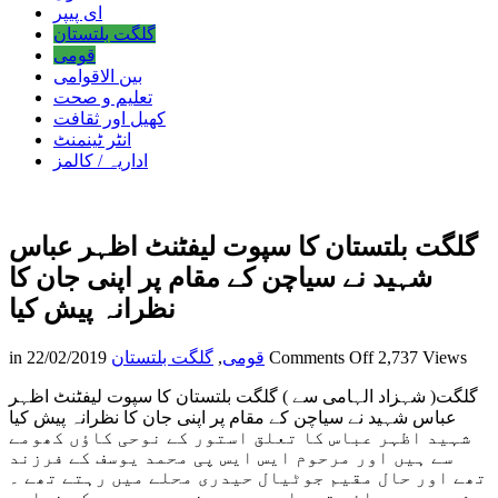
ای پیپر
گلگت بلتستان
قومی
بین الاقوامی
تعلیم و صحت
کھیل اور ثقافت
انٹر ٹینمنٹ
اداریہ / کالمز
گلگت بلتستان کا سپوت لیفٹنٹ اظہر عباس
شہید نے سیاچن کے مقام پر اپنی جان کا
نظرانہ پیش کیا
on
2,737 Views
Comments Off
قومی
,
گلگت بلتستان
22/02/2019
in
گلگت
گلگت( شہزاد الہامی سے ) گلگت بلتستان کا سپوت لیفٹنٹ اظہر
بلتستان
عباس شہید نے سیاچن کے مقام پر اپنی جان کا نظرانہ پیش کیا
کا
شہید اظہر عباس کا تعلق استور کے نوحی کاؤں کھومے
سپوت
سے ہیں اور مرحوم ایس ایس پی محمد یوسف کے فرزند
لیفٹنٹ
تھے اور حال مقیم جوٹیال حیدری محلے میں رہتے تھے ۔
اظہر
شہید دو بھائی تھے اورچھے بہنیں ۔ موسمی کی خرابی