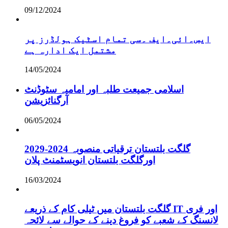
09/12/2024
ایس۔ائی۔ایف ۔سی تمام اسٹیک ہولڈرز پر
مشتمل ایک ادارہ ہے
14/05/2024
اسلامی جمیعت طلبہ اور امامیہ سٹوڈنٹ
آرگنائزیشن
06/05/2024
گلگت بلتستان ترقیاتی منصوبہ 2024-2029
اورگلگت بلتستان انویسٹمنٹ پلان
16/03/2024
گلگت بلتستان میں ٹیلی کام کے ذریعے IT اور فری
لانسنگ کے شعبے کو فروغ دینے کے حوالے سے لائحہ