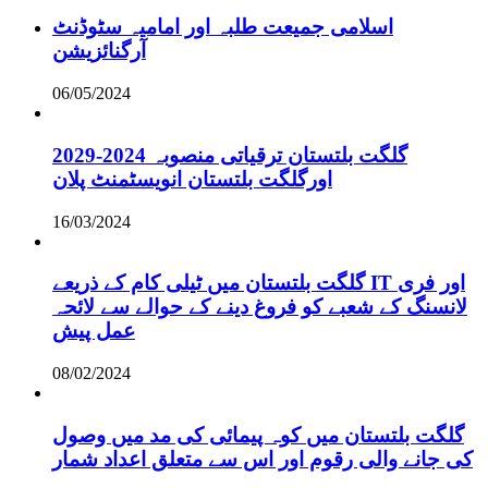
اسلامی جمیعت طلبہ اور امامیہ سٹوڈنٹ
آرگنائزیشن
06/05/2024
گلگت بلتستان ترقیاتی منصوبہ 2024-2029
اورگلگت بلتستان انویسٹمنٹ پلان
16/03/2024
گلگت بلتستان میں ٹیلی کام کے ذریعے IT اور فری
لانسنگ کے شعبے کو فروغ دینے کے حوالے سے لائحہ
عمل پیش
08/02/2024
گلگت بلتستان میں کوہ پیمائی کی مد میں وصول
کی جانے والی رقوم اور اس سے متعلق اعداد شمار