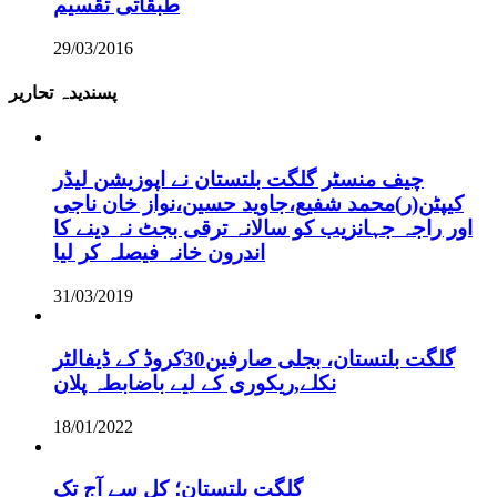
طبقاتی تقسیم
29/03/2016
پسندیدہ تحاریر
چیف منسٹر گلگت بلتستان نے اپوزیشن لیڈر
کیپٹن(ر)محمد شفیع،جاوید حسین،نواز خان ناجی
اور راجہ جہانزیب کو سالانہ ترقی بجٹ نہ دینے کا
اندرون خانہ فیصلہ کر لیا
31/03/2019
گلگت بلتستان، بجلی صارفین30کروڈ کے ڈیفالٹر
نکلے,ریکوری کے لیے باضابطہ پلان
18/01/2022
گلگت بلتستان؛ کل سے آج تک