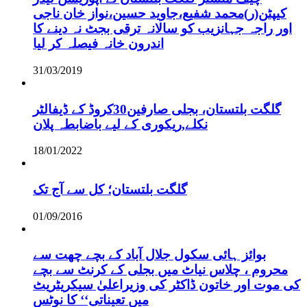
کیپٹن(ر)محمد شفیع،جاوید حسین،نواز خان ناجی
اور راجہ جہانزیب کو سالانہ ترقی بجٹ نہ دینے کا
اندرون خانہ فیصلہ کر لیا
31/03/2019
گلگت بلتستان، بجلی صارفین30کروڈ کے ڈیفالٹر
نکلے,ریکوری کے لیے باضابطہ پلان
18/01/2022
گلگت بلتستان؛ کل سے آج تک
01/09/2016
بوائز ہائی سکول جلال آباد کے بچے چھت سے
محروم ، چلاس نیاٹ میں بجلی کے کرنٹ سے بچے
کی موت اور خاتون ڈاکٹر کی وزیراعلیٰ سیکریٹریٹ
میں تعیناتی‘‘ کا نوٹس