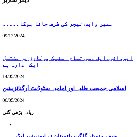
دیگر تحاریر
ہمیں واپس نیچر کی طرف جانا ہوگا۔۔۔۔۔
09/12/2024
ایس۔ائی۔ایف ۔سی تمام اسٹیک ہولڈرز پر مشتمل
ایک ادارہ ہے
14/05/2024
اسلامی جمیعت طلبہ اور امامیہ سٹوڈنٹ آرگنائزیشن
06/05/2024
زیادہ پڑھی گئی
چیف منسٹر گلگت بلتستان نے اپوزیشن لیڈر