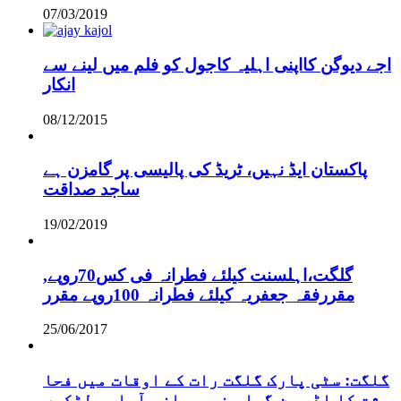
07/03/2019
اجے دیوگن کااپنی اہلیہ کاجول کو فلم میں لینے سے
انکار
08/12/2015
پاکستان ایڈ نہیں، ٹریڈ کی پالیسی پر گامزن ہے
ساجد صداقت
19/02/2019
,گلگت،اہلسنت کیلئے فطرانہ فی کس70روپے
مقررفقہ جعفریہ کیلئے فطرانہ 100روپے مقرر
25/06/2017
گلگت: سٹی پارک گلگت رات کے اوقات میں فحا
شت کا اڈہ بن گیا، نوسرباز، آوارہ لڑکوں