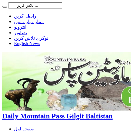
رابطہ کریں
ہمارے بارے میں
انٹرویو
تصاویر
نوکری تلاش کریں
English News
Daily Mountain Pass Gilgit Baltistan
صفحہ اول