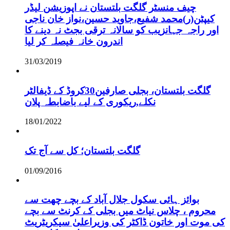
چیف منسٹر گلگت بلتستان نے اپوزیشن لیڈر
کیپٹن(ر)محمد شفیع،جاوید حسین،نواز خان ناجی
اور راجہ جہانزیب کو سالانہ ترقی بجٹ نہ دینے کا
اندرون خانہ فیصلہ کر لیا
31/03/2019
گلگت بلتستان، بجلی صارفین30کروڈ کے ڈیفالٹر
نکلے,ریکوری کے لیے باضابطہ پلان
18/01/2022
گلگت بلتستان؛ کل سے آج تک
01/09/2016
بوائز ہائی سکول جلال آباد کے بچے چھت سے
محروم ، چلاس نیاٹ میں بجلی کے کرنٹ سے بچے
کی موت اور خاتون ڈاکٹر کی وزیراعلیٰ سیکریٹریٹ