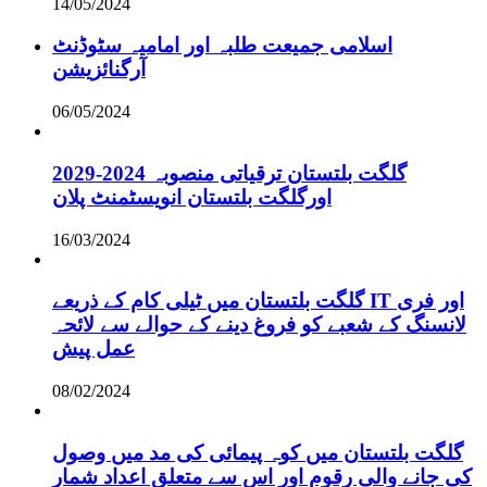
14/05/2024
اسلامی جمیعت طلبہ اور امامیہ سٹوڈنٹ
آرگنائزیشن
06/05/2024
گلگت بلتستان ترقیاتی منصوبہ 2024-2029
اورگلگت بلتستان انویسٹمنٹ پلان
16/03/2024
گلگت بلتستان میں ٹیلی کام کے ذریعے IT اور فری
لانسنگ کے شعبے کو فروغ دینے کے حوالے سے لائحہ
عمل پیش
08/02/2024
گلگت بلتستان میں کوہ پیمائی کی مد میں وصول
کی جانے والی رقوم اور اس سے متعلق اعداد شمار