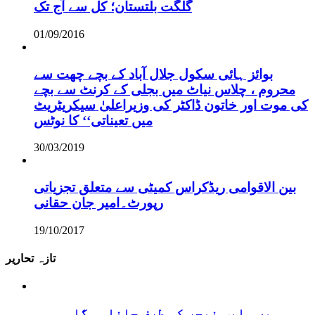
گلگت بلتستان؛ کل سے آج تک
01/09/2016
بوائز ہائی سکول جلال آباد کے بچے چھت سے
محروم ، چلاس نیاٹ میں بجلی کے کرنٹ سے بچے
کی موت اور خاتون ڈاکٹر کی وزیراعلیٰ سیکریٹریٹ
میں تعیناتی‘‘ کا نوٹس
30/03/2019
بین الاقوامی ریڈکراس کمیٹی سے متعلق تجزیاتی
رپورٹ۔امیر جان حقانی
19/10/2017
تازہ تحاریر
ہمیں واپس نیچر کی طرف جانا ہوگا۔۔۔۔۔