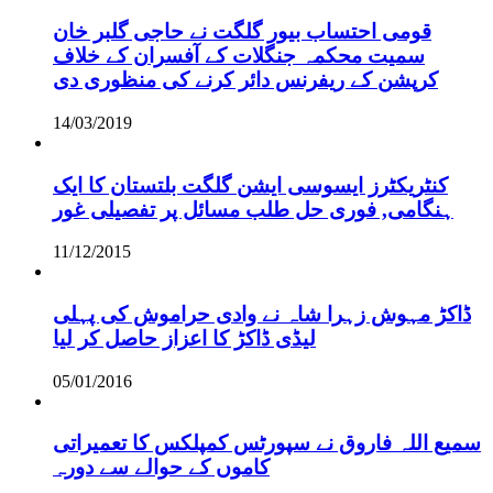
قومی احتساب بیور گلگت نے حاجی گلبر خان
سمیت محکمہ جنگلات کے آفسران کے خلاف
کرپشن کے ریفرنس دائر کرنے کی منظوری دی
14/03/2019
کنٹریکٹرز ایسوسی ایشن گلگت بلتستان کا ایک
ہنگامی, فوری حل طلب مسائل پر تفصیلی غور
11/12/2015
ڈاکڑ مہوش زہرا شاہ نے وادی حراموش کی پہلی
لیڈی ڈاکڑ کا اعزاز حاصل کر لیا
05/01/2016
سمیع اللہ فاروق نے سپورٹس کمپلکس کا تعمیراتی
کاموں کے حوالے سے دورہ