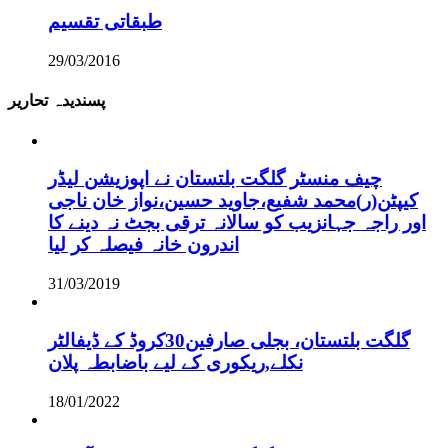
طبقاتی تقسیم
29/03/2016
پسندیدہ تحاریر
چیف منسٹر گلگت بلتستان نے اپوزیشن لیڈر
کیپٹن(ر)محمد شفیع،جاوید حسین،نواز خان ناجی
اور راجہ جہانزیب کو سالانہ ترقی بجٹ نہ دینے کا
اندرون خانہ فیصلہ کر لیا
31/03/2019
گلگت بلتستان، بجلی صارفین30کروڈ کے ڈیفالٹر
نکلے,ریکوری کے لیے باضابطہ پلان
18/01/2022