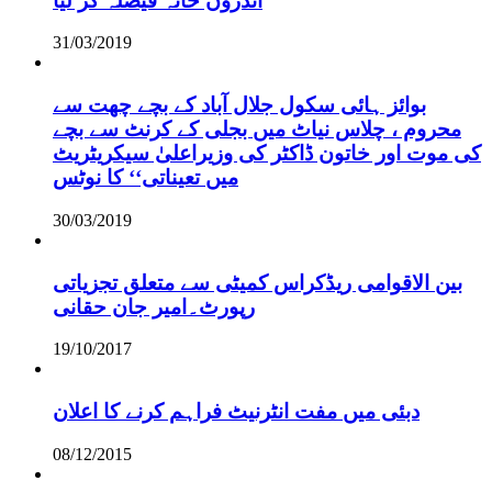
اندرون خانہ فیصلہ کر لیا
31/03/2019
بوائز ہائی سکول جلال آباد کے بچے چھت سے
محروم ، چلاس نیاٹ میں بجلی کے کرنٹ سے بچے
کی موت اور خاتون ڈاکٹر کی وزیراعلیٰ سیکریٹریٹ
میں تعیناتی‘‘ کا نوٹس
30/03/2019
بین الاقوامی ریڈکراس کمیٹی سے متعلق تجزیاتی
رپورٹ۔امیر جان حقانی
19/10/2017
دبئی میں مفت انٹرنیٹ فراہم کرنے کا اعلان
08/12/2015