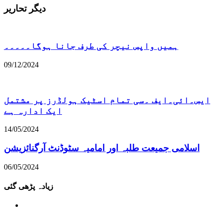
دیگر تحاریر
ہمیں واپس نیچر کی طرف جانا ہوگا۔۔۔۔۔
09/12/2024
ایس۔ائی۔ایف ۔سی تمام اسٹیک ہولڈرز پر مشتمل
ایک ادارہ ہے
14/05/2024
اسلامی جمیعت طلبہ اور امامیہ سٹوڈنٹ آرگنائزیشن
06/05/2024
زیادہ پڑھی گئی