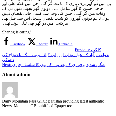
پی میں دو گھر برف باری کے باعث گر گئے۔جن میں غلام علی اور
حاجی حسن کا گھر شامل ہے۔ دونوں گھر پچھلے دنوں دن کے
اوقات میں گر گئے۔ جس کی وجہ سے کسی جانی نقصان نہیں
ہوا۔ تاہم دونوں گھروں کو شدید نقصان پہنچا۔اس سے قبل بھی
مرکنجہ میں دو گھر بھی تباہ ہوئے تھے۔
Sharing is caring!
Facebook
Twitter
LinkedIn
گلگت
Previous:
،ذولفقار آباد کے عوام بجلی اور پانی کیلئے ترسنے لگے ،احتجاج کی
دھمکی
شگر، شدید برفباری کے بعد تباہ کاریوں کا سلسلہ جاری
Next:
About admin
Daily Mountain Pass Gilgit Baltistan providing latest authentic
News. Mountain GB published Epaper too.