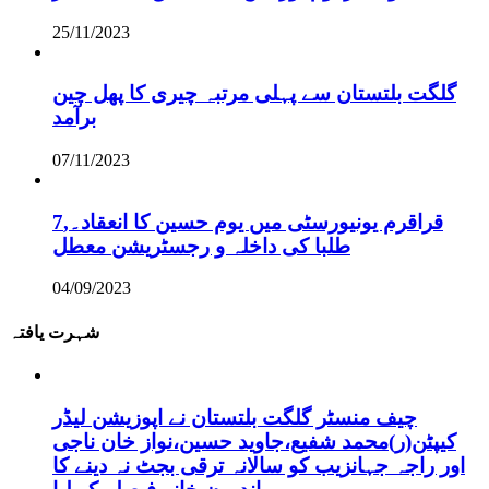
25/11/2023
گلگت بلتستان سے پہلی مرتبہ چیری کا پھل چین
برآمد
07/11/2023
قراقرم یونیورسٹی میں یوم حسین کا انعقاد۔,7
طلبا کی داخلہ و رجسٹریشن معطل
04/09/2023
شہرت یافتہ
چیف منسٹر گلگت بلتستان نے اپوزیشن لیڈر
کیپٹن(ر)محمد شفیع،جاوید حسین،نواز خان ناجی
اور راجہ جہانزیب کو سالانہ ترقی بجٹ نہ دینے کا