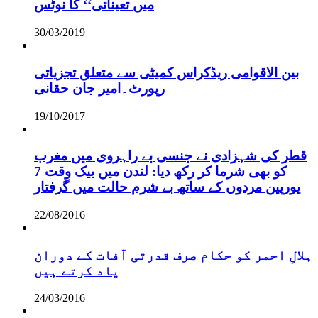
میں تعیناتی‘‘ کا نوٹس
30/03/2019
بین الاقوامی ریڈکراس کمیٹی سے متعلق تجزیاتی
رپورٹ۔امیر جان حقانی
19/10/2017
قطر کی شہزادی نے جنسی بے راہروی میں مغرب
کو بھی شرما کر رکھ دیا: لندن میں بیک وقت 7
یورپین مردوں کے ساتھ بے شرم حالت میں گرفتار
22/08/2016
ہلالِ احمر کو حکام صرف قدرتی آفات کے دوران
یاد کرتے ہیں
24/03/2016