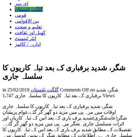
ای پیپر
گلگت بلتستان
قومی
بین الاقوامی
تعلیم و صحت
کھیل اور ثقافت
انٹر ٹینمنٹ
اداریہ / کالمز
شگر، شدید برفباری کے بعد تباہ کاریوں کا
سلسلہ جاری
on شگر، شدید
Comments Off
گلگت بلتستان
25/02/2019
in
1,747 Views
برفباری کے بعد تباہ کاریوں کا سلسلہ جاری
شگر، شدید برفباری کے بعد تباہ کاریوں کا سلسلہ جاری
اوقات میں مرہ پی میں مزید دو گھر گر گئے،عوام پریشان
شگر(عابدشگری)شدید برف باری کے بعد اس کے تباہ کاریاں اور
اثرات مسلسل جاری۔شگر مرہ پی میں مزید دو گھر گر گئے۔
تفصیلات کے مطابق شدید برف باری کے بعد اس کے تباہ کاریوں کا
سلسلہ جاری ہے۔اطلاعات کے مطابق شگر کے یونین کونسل مرہ