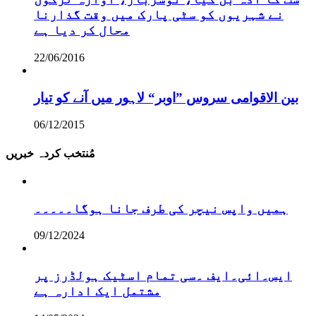
نے شہریوں کو سٹی پارک میں وقت گذارنا
محال کر دیا ہے
22/06/2016
بین الاقوامی سروس ”اوبر“ لاہور میں آنے کو تیار
06/12/2015
مُنتخب کردہ خبریں
ہمیں واپس نیچر کی طرف جانا ہوگا۔۔۔۔۔
09/12/2024
ایس۔ائی۔ایف ۔سی تمام اسٹیک ہولڈرز پر
مشتمل ایک ادارہ ہے