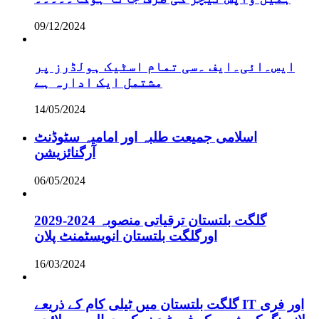
09/12/2024
ایس۔ائی۔ایف ۔سی تمام اسٹیک ہولڈرز پر
مشتمل ایک ادارہ ہے
14/05/2024
اسلامی جمیعت طلبہ اور امامیہ سٹوڈنٹ
آرگنائزیشن
06/05/2024
گلگت بلتستان ترقیاتی منصوبہ 2024-2029
اورگلگت بلتستان انویسٹمنٹ پلان
16/03/2024
گلگت بلتستان میں ٹیلی کام کے ذریعے IT اور فری