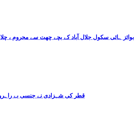
بوائز ہائی سکول جلال آباد کے بچے چھت سے محروم ، چلا
قطر کی شہزادی نے جنسی بے راہروی میں مغرب کو بھی 