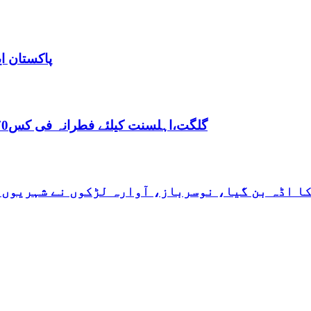
پاکستان ا
,گلگت،اہلسنت کیلئے فطرانہ فی کس70روپے مقررفقہ جعفریہ کیلئے فطرانہ 100روپے مقرر
کا اڈہ بن گیا، نوسرباز، آوارہ لڑکوں نے شہریوں 