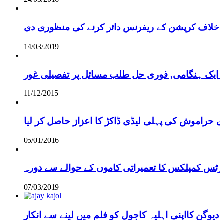
خلاف کرپشن کے ریفرنس دائر کرنے کی منظوری دی
14/03/2019
 ایک ہنگامی, فوری حل طلب مسائل پر تفصیلی غور
11/12/2015
 حراموش کی پہلی لیڈی ڈاکڑ کا اعزاز حاصل کر لیا
05/01/2016
رٹس کمپلکس کا تعمیراتی کاموں کے حوالے سے دورہ
07/03/2019
دیوگن کااپنی اہلیہ کاجول کو فلم میں لینے سے انکار