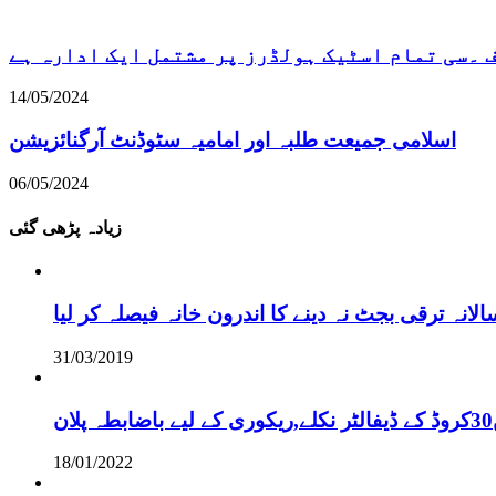
۔سی تمام اسٹیک ہولڈرز پر مشتمل ایک ادارہ ہے
14/05/2024
اسلامی جمیعت طلبہ اور امامیہ سٹوڈنٹ آرگنائزیشن
06/05/2024
زیادہ پڑھی گئی
نہ ترقی بجٹ نہ دینے کا اندرون خانہ فیصلہ کر لیا
31/03/2019
18/01/2022