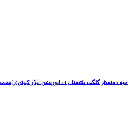
چیف منسٹر گلگت بلتستان نے اپوزیشن لیڈر کیپٹن(ر)محمد ش