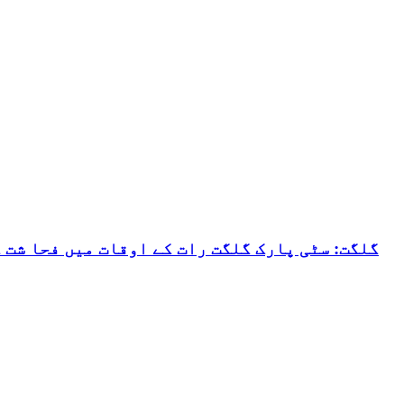
گلگت: سٹی پارک گلگت رات کے اوقات میں فحا شت 