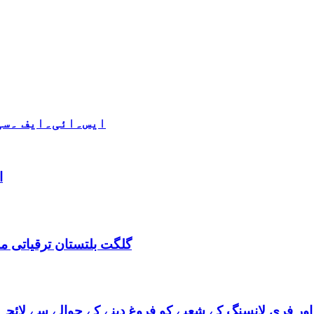
ایس۔ائی۔ایف ۔سی 
ا
گلگت بلتستان ترقیاتی منصوبہ 2024-2029 اورگلگت بلتستان 
گلگت بلتستان میں ٹیلی کام کے ذریعے IT اور فری لانسنگ کے شعبے کو فروغ دینے کے حوالے س