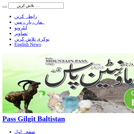
رابطہ کریں
ہمارے بارے میں
انٹرویو
تصاویر
نوکری تلاش کریں
English News
Pass Gilgit Baltistan
صفحہ اول