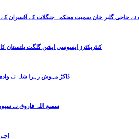
نے حاجی گلبر خان سمیت محکمہ جنگلات کے آفسران کے 
کنٹریکٹرز ایسوسی ایشن گلگت بلتستان کا
ڈاکڑ مہوش زہرا شاہ نے وادی
سمیع اللہ فاروق نے سپو
اجے 