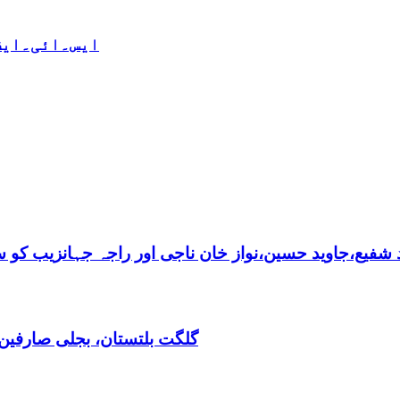
ایس۔ائی۔ایف 
فیع،جاوید حسین،نواز خان ناجی اور راجہ جہانزیب کو سالا
گلگت بلتستان، بجلی صارفین30کروڈ کے ڈیفالٹر نکلے,ریکوری کے لیے باضابطہ پلان