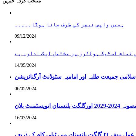
مُنتخب کردہ خبریں
ہمیں واپس نیچر کی طرف جانا ہوگا۔۔۔۔۔
09/12/2024
تمام اسٹیک ہولڈرز پر مشتمل ایک ادارہ ہے
14/05/2024
سلامی جمیعت طلبہ اور امامیہ سٹوڈنٹ آرگنائزیشن
06/05/2024
انویسٹمنٹ پلان
16/03/2024
ے لائحہ عمل پیش