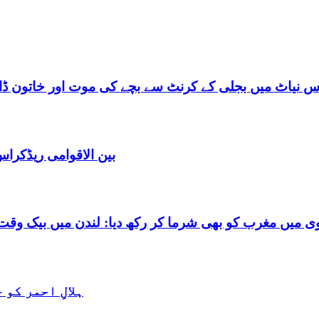
س نیاٹ میں بجلی کے کرنٹ سے بچے کی موت اور خاتون ڈاکٹ
بین الاقوامی ریڈکرا
شرما کر رکھ دیا: لندن میں بیک وقت 7 یورپین مردوں کے ساتھ بے شرم حالت میں گرفتا
ہلالِ احمر کو