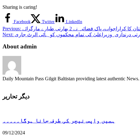
جی
Sharing is caring!
بی
اسمبلی
Facebook
Twitter
LinkedIn
جاوید
حسین،نواز
کا کراراجواب، پاک فضائیہ نے 2 بھارتی طیارے مارگرائے
Previous:
خان
رتی درندازی وزیراعلیٰ کی تمام محکموں کو ہائی الرٹ جاری
Next:
ناجی
About admin
اور
شہزاده
حسین
جان
تشنالوٹ
اشکومن
Daily Mountain Pass Gilgit Baltistan providing latest authentic New
میں
شہید
دیدار
دیگر تحاریر
حسین
کے
گھر
پہنچ
ہمیں واپس نیچر کی طرف جانا ہوگا۔۔۔۔۔
گئے
09/12/2024