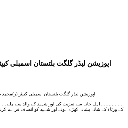
اپوزیشن لیڈر گلگت بلتستان اسمبلی کی
اپوزیشن لیڈر گلگت بلتستان اسمبلی کیپٹن(ر)محمد
۔۔۔۔۔۔۔۔اہل خانہ سے تعزیت کی اور شہید کے والد سے ملے۔۔۔۔۔
کے ورثاء کے شانہ بشانہ کھڑے ہونے اور شہید کو انصاف فراہم کرن