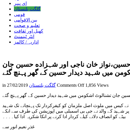
ای پیپر
گلگت بلتستان
قومی
بین الاقوامی
تعلیم و صحت
کھیل اور ثقافت
انٹر ٹینمنٹ
اداریہ / کالمز
 حسین،نواز خان ناجی اور شہزاده حسین جان
ومن میں شہید دیدار حسین کے گھر پہنچ گئے
on
1,856 Views
Comments Off
گلگت بلتستان
27/02/2019
in
اپوزیشن
حسین جان تشنالوٹ اشکومن میں شہید دیدار حسین کے گھر پہنچ گئے
لیڈر
گلگت
نے کیس میں ملوث اصل ملزمان کو کیفرکردار تک پہنچانے تک شہید
بلتستان
ع پر شہید کے والد نے جی بی اسمبلی میں اپوزیشن کی طرف سے انکے
اسمبلی
بیٹے کو انصاف دلانے کیلے کردار ادا کرنے پر انکا شکریہ ادا کیا۔۔۔۔
کیپٹن(ر)محمد
شفیع،
غذر نعیم انور سے
ممبر