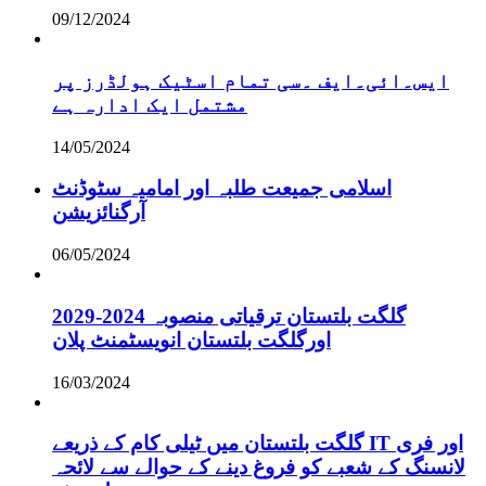
09/12/2024
ایس۔ائی۔ایف ۔سی تمام اسٹیک ہولڈرز پر
مشتمل ایک ادارہ ہے
14/05/2024
اسلامی جمیعت طلبہ اور امامیہ سٹوڈنٹ
آرگنائزیشن
06/05/2024
گلگت بلتستان ترقیاتی منصوبہ 2024-2029
اورگلگت بلتستان انویسٹمنٹ پلان
16/03/2024
گلگت بلتستان میں ٹیلی کام کے ذریعے IT اور فری
لانسنگ کے شعبے کو فروغ دینے کے حوالے سے لائحہ