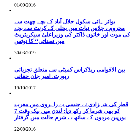
01/09/2016
بوائز ہائی سکول جلال آباد کے بچے چھت سے
محروم ، چلاس نیاٹ میں بجلی کے کرنٹ سے بچے
کی موت اور خاتون ڈاکٹر کی وزیراعلیٰ سیکریٹریٹ
میں تعیناتی‘‘ کا نوٹس
30/03/2019
بین الاقوامی ریڈکراس کمیٹی سے متعلق تجزیاتی
رپورٹ۔امیر جان حقانی
19/10/2017
قطر کی شہزادی نے جنسی بے راہروی میں مغرب
کو بھی شرما کر رکھ دیا: لندن میں بیک وقت 7
یورپین مردوں کے ساتھ بے شرم حالت میں گرفتار
22/08/2016