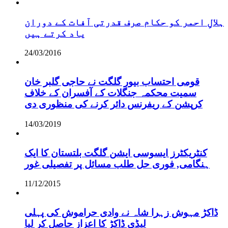
ہلالِ احمر کو حکام صرف قدرتی آفات کے دوران
یاد کرتے ہیں
24/03/2016
قومی احتساب بیور گلگت نے حاجی گلبر خان
سمیت محکمہ جنگلات کے آفسران کے خلاف
کرپشن کے ریفرنس دائر کرنے کی منظوری دی
14/03/2019
کنٹریکٹرز ایسوسی ایشن گلگت بلتستان کا ایک
ہنگامی, فوری حل طلب مسائل پر تفصیلی غور
11/12/2015
ڈاکڑ مہوش زہرا شاہ نے وادی حراموش کی پہلی
لیڈی ڈاکڑ کا اعزاز حاصل کر لیا