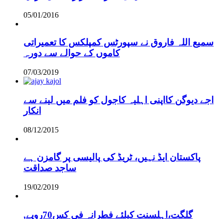
05/01/2016
سمیع اللہ فاروق نے سپورٹس کمپلکس کا تعمیراتی
کاموں کے حوالے سے دورہ
07/03/2019
اجے دیوگن کااپنی اہلیہ کاجول کو فلم میں لینے سے
انکار
08/12/2015
پاکستان ایڈ نہیں، ٹریڈ کی پالیسی پر گامزن ہے
ساجد صداقت
19/02/2019
,گلگت،اہلسنت کیلئے فطرانہ فی کس70روپے