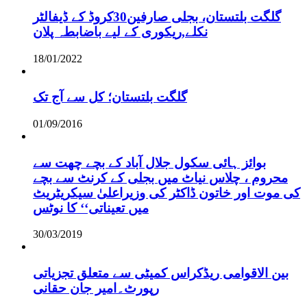
گلگت بلتستان، بجلی صارفین30کروڈ کے ڈیفالٹر
نکلے,ریکوری کے لیے باضابطہ پلان
18/01/2022
گلگت بلتستان؛ کل سے آج تک
01/09/2016
بوائز ہائی سکول جلال آباد کے بچے چھت سے
محروم ، چلاس نیاٹ میں بجلی کے کرنٹ سے بچے
کی موت اور خاتون ڈاکٹر کی وزیراعلیٰ سیکریٹریٹ
میں تعیناتی‘‘ کا نوٹس
30/03/2019
بین الاقوامی ریڈکراس کمیٹی سے متعلق تجزیاتی
رپورٹ۔امیر جان حقانی