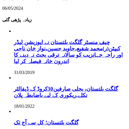
06/05/2024
زیادہ پڑھی گئی
چیف منسٹر گلگت بلتستان نے اپوزیشن لیڈر
کیپٹن(ر)محمد شفیع،جاوید حسین،نواز خان ناجی
اور راجہ جہانزیب کو سالانہ ترقی بجٹ نہ دینے کا
اندرون خانہ فیصلہ کر لیا
31/03/2019
گلگت بلتستان، بجلی صارفین30کروڈ کے ڈیفالٹر
نکلے,ریکوری کے لیے باضابطہ پلان
18/01/2022
گلگت بلتستان؛ کل سے آج تک