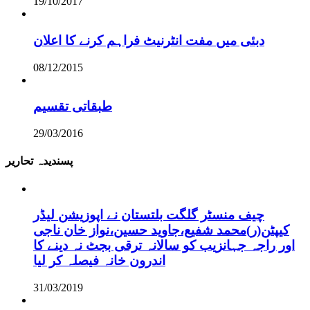
19/10/2017
دبئی میں مفت انٹرنیٹ فراہم کرنے کا اعلان
08/12/2015
طبقاتی تقسیم
29/03/2016
پسندیدہ تحاریر
چیف منسٹر گلگت بلتستان نے اپوزیشن لیڈر
کیپٹن(ر)محمد شفیع،جاوید حسین،نواز خان ناجی
اور راجہ جہانزیب کو سالانہ ترقی بجٹ نہ دینے کا
اندرون خانہ فیصلہ کر لیا
31/03/2019