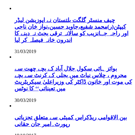
چیف منسٹر گلگت بلتستان نے اپوزیشن لیڈر
کیپٹن(ر)محمد شفیع،جاوید حسین،نواز خان ناجی
اور راجہ جہانزیب کو سالانہ ترقی بجٹ نہ دینے کا
اندرون خانہ فیصلہ کر لیا
31/03/2019
بوائز ہائی سکول جلال آباد کے بچے چھت سے
محروم ، چلاس نیاٹ میں بجلی کے کرنٹ سے بچے
کی موت اور خاتون ڈاکٹر کی وزیراعلیٰ سیکریٹریٹ
میں تعیناتی‘‘ کا نوٹس
30/03/2019
بین الاقوامی ریڈکراس کمیٹی سے متعلق تجزیاتی
رپورٹ۔امیر جان حقانی