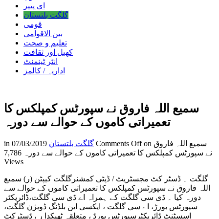
ای پیپر
گلگت بلتستان
قومی
بین الاقوامی
تعلیم و صحت
کھیل اور ثقافت
انٹر ٹینمنٹ
اداریہ / کالمز
سمیع اللہ فاروق نے سپورٹس کمپلکس کا
تعمیراتی کاموں کے حوالے سے دورہ
on سمیع اللہ فاروق
Comments Off
گلگت بلتستان
07/03/2019
in
نے سپورٹس کمپلکس کا تعمیراتی کاموں کے حوالے سے دورہ
7,786
Views
گلگت ۔ ڈسٹر کٹ مجسٹریٹ / ڈپٹی کمشنرگلگت کیپٹن (ر) سمیع
اللہ فاروق نے سپورٹس کمپلکس کا تعمیراتی کاموں کے حوالے سے
دورہ کیا ۔ ڈی سی گلگت کے ہمراہ اے ڈی سی گلگت،ڈائریکٹر
سپورٹس بورڑ، اے سی گلگت ، ایکسی این بلڈنگ ڈویژن گلگت،
اسسٹنٹ ڈائریکٹرسپورٹس بورڈ ، متعلقہ ٹھیکدا ر ، ڈسٹرکٹ