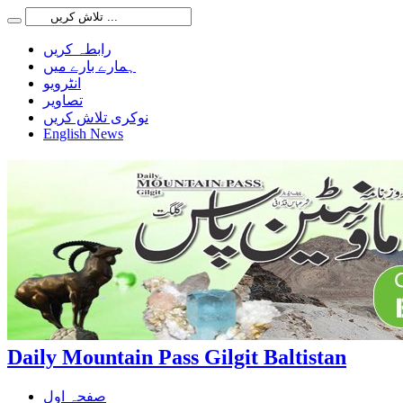
رابطہ کریں
ہمارے بارے میں
انٹرویو
تصاویر
نوکری تلاش کریں
English News
Daily Mountain Pass Gilgit Baltistan
صفحہ اول