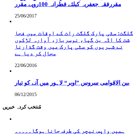
مقررفقہ جعفریہ کیلئے فطرانہ 100روپے مقرر
25/06/2017
گلگت: سٹی پارک گلگت رات کے اوقات میں فحا
شت کا اڈہ بن گیا، نوسرباز، آوارہ لڑکوں
نے شہریوں کو سٹی پارک میں وقت گذارنا
محال کر دیا ہے
22/06/2016
بین الاقوامی سروس ”اوبر“ لاہور میں آنے کو تیار
06/12/2015
مُنتخب کردہ خبریں
ہمیں واپس نیچر کی طرف جانا ہوگا۔۔۔۔۔