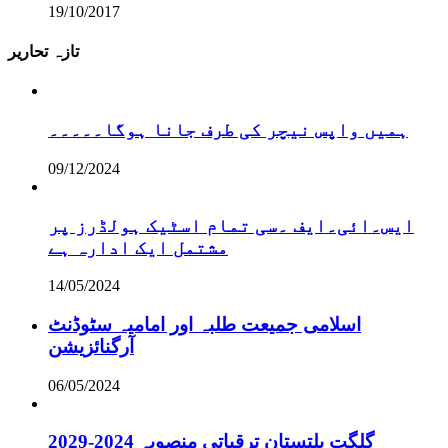
19/10/2017
تازہ تحاریر
ہمیں واپس نیچر کی طرف جانا ہوگا۔۔۔۔۔
09/12/2024
ایس۔ائی۔ایف ۔سی تمام اسٹیک ہولڈرز پر
مشتمل ایک ادارہ ہے
14/05/2024
اسلامی جمیعت طلبہ اور امامیہ سٹوڈنٹ
آرگنائزیشن
06/05/2024
گلگت بلتستان ترقیاتی منصوبہ 2024-2029