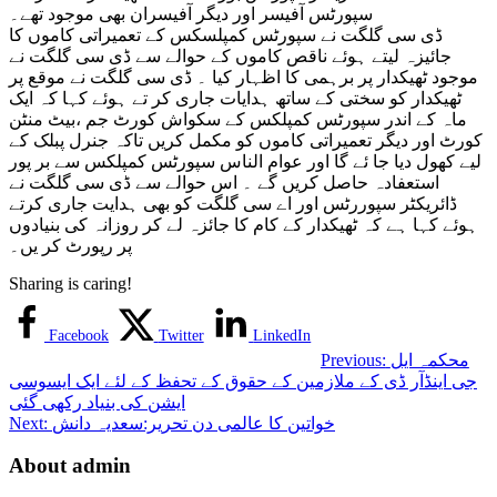
سپورٹس آفیسر اور دیگر آفیسران بھی موجود تھے۔
ڈی سی گلگت نے سپورٹس کمپلسکس کے تعمیراتی کاموں کا
جائیزہ لیتے ہوئے ناقص کاموں کے حوالے سے ڈی سی گلگت نے
موجود ٹھیکدار پر برہمی کا اظہار کیا ۔ ڈی سی گلگت نے موقع پر
ٹھیکدار کو سختی کے ساتھ ہدایات جاری کر تے ہوئے کہا کہ ایک
ماہ کے اندر سپورٹس کمپلکس کے سکواش کورٹ جم ،بیٹ منٹن
کورٹ اور دیگر تعمیراتی کاموں کو مکمل کریں تاکہ جنرل پبلک کے
لیے کھول دیا جا ئے گا اور عوام الناس سپورٹس کمپلکس سے بر پور
استعفادہ حاصل کریں گے ۔ اس حوالے سے ڈی سی گلگت نے
ڈائریکٹر سپوررٹس اور اے سی گلگت کو بھی ہدایت جاری کرتے
ہوئے کہا ہے کہ ٹھیکدار کے کام کا جائزہ لے کر روزانہ کی بنیادوں
پر رپورٹ کر یں۔
Sharing is caring!
Facebook
Twitter
LinkedIn
محکمہ ایل
Previous:
جی اینڈآر ڈی کے ملازمین کے حقوق کے تحفظ کے لئے ایک ایسوسی
ایشن کی بنیاد رکھی گئی
خواتین کا عالمی دن تحریر:سعدیہ دانش
Next:
About admin