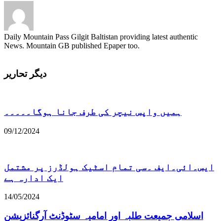
Daily Mountain Pass Gilgit Baltistan providing latest authentic
News. Mountain GB published Epaper too.
دیگر تحاریر
ہمیں واپس نیچر کی طرف جانا ہوگا۔۔۔۔۔
09/12/2024
ایس۔ائی۔ایف ۔سی تمام اسٹیک ہولڈرز پر مشتمل
ایک ادارہ ہے
14/05/2024
اسلامی جمیعت طلبہ اور امامیہ سٹوڈنٹ آرگنائزیشن