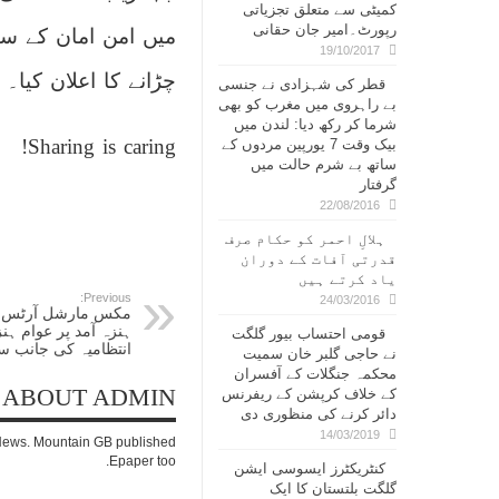
کمیٹی سے متعلق تجزیاتی
رپورٹ۔امیر جان حقانی
میں امن امان کے سات
19/10/2017
چڑانے کا اعلان کیا۔
قطر کی شہزادی نے جنسی
بے راہروی میں مغرب کو بھی
شرما کر رکھ دیا: لندن میں
Sharing is caring!
بیک وقت 7 یورپین مردوں کے
ساتھ بے شرم حالت میں
گرفتار
22/08/2016
ہلالِ احمر کو حکام صرف
قدرتی آفات کے دوران
یاد کرتے ہیں
Previous:
24/03/2016
مکس مارشل آرٹس فائ
ہنزہ آمد پر عوام ہن
قومی احتساب بیور گلگت
انتظامیہ کی جانب سے
نے حاجی گلبر خان سمیت
محکمہ جنگلات کے آفسران
ABOUT ADMIN
کے خلاف کرپشن کے ریفرنس
دائر کرنے کی منظوری دی
14/03/2019
c News. Mountain GB published
Epaper too.
کنٹریکٹرز ایسوسی ایشن
گلگت بلتستان کا ایک