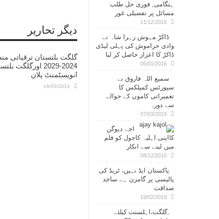
ہنگامی, فوری حل طلب
مسائل پر تفصیلی غور
11/12/2015
دیگر تحاریر
ڈاکڑ مہوش زہرا شاہ نے
وادی حراموش کی پہلی لیڈی
ڈاکڑ کا اعزاز حاصل کر لیا
گلگت بلتستان ترقیاتی من
05/01/2016
2024-2029 اورگلگت بلت
انویسٹمنٹ پلان
سمیع اللہ فاروق نے
سپورٹس کمپلکس کا
16/03/2024
تعمیراتی کاموں کے حوالے
سے دورہ
07/03/2019
اجے دیوگن
کااپنی اہلیہ کاجول کو فلم
میں لینے سے انکار
08/12/2015
پاکستان ایڈ نہیں، ٹریڈ کی
پالیسی پر گامزن ہے ساجد
صداقت
19/02/2019
,گلگت،اہلسنت کیلئے