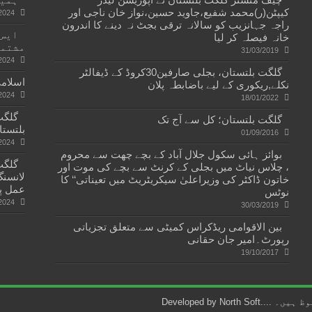
کیپٹن(ر)محمد شفیع،جاوید حسین،نواز خان ناجی اور
2024
راجہ جہانزیب کو سالانہ ترقی بجٹ نہ دینے کا اندرون
ایس۔
خانہ فیصلہ کر لیا
مشتمل
31/03/2019
2024
گلگت بلتستان، بجلی صارفین30کروڈ کے ڈیفالٹر
اسلامی
نکلے,ریکوری کے لیے باضابطہ پلان
2024
18/01/2022
گلگت بلتستان؛ کل سے آج تک
بلتستا
01/09/2016
2024
بوائز ہائی سکول جلال آباد کے بچے چھت سے محروم
، چلاس نیاٹ میں بجلی کے کرنٹ سے بچے کی موت اور
لانسنگ
خاتون ڈاکٹر کی وزیراعلیٰ سیکریٹریٹ میں تعیناتی‘‘ کا
عمل پ
نوٹس
2024
30/03/2019
بین الاقوامی ریڈکراس کمیٹی سے متعلق تجزیاتی
رپورٹ۔امیر جان حقانی
19/10/2017
North Soft