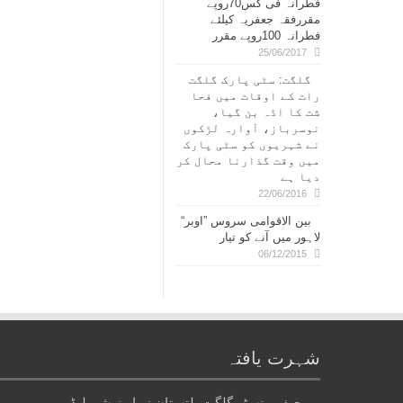
فطرانہ فی کس70روپے
مقررفقہ جعفریہ کیلئے
فطرانہ 100روپے مقرر
25/06/2017
گلگت: سٹی پارک گلگت
رات کے اوقات میں فحا
شت کا اڈہ بن گیا،
نوسرباز، آوارہ لڑکوں
نے شہریوں کو سٹی پارک
میں وقت گذارنا محال کر
دیا ہے
22/06/2016
بین الاقوامی سروس ”اوبر“
لاہور میں آنے کو تیار
06/12/2015
شہرت یافتہ
چیف منسٹر گلگت بلتستان نے اپوزیشن لیڈر