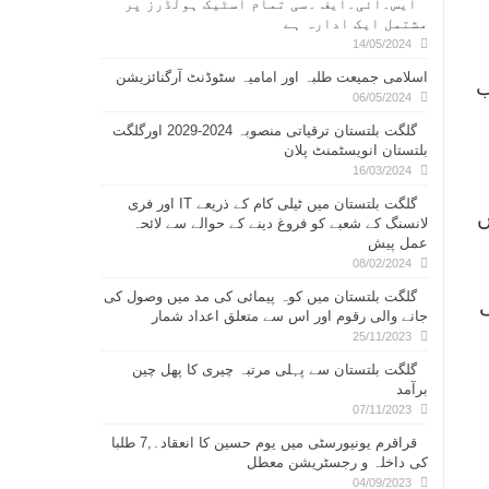
ایس۔ائی۔ایف ۔سی تمام اسٹیک ہولڈرز پر
مشتمل ایک ادارہ ہے
14/05/2024
اسلامی جمیعت طلبہ اور امامیہ سٹوڈنٹ آرگنائزیشن
ب
06/05/2024
گلگت بلتستان ترقیاتی منصوبہ 2024-2029 اورگلگت
بلتستان انویسٹمنٹ پلان
16/03/2024
گلگت بلتستان میں ٹیلی کام کے ذریعے IT اور فری
ں
لانسنگ کے شعبے کو فروغ دینے کے حوالے سے لائحہ
عمل پیش
08/02/2024
گلگت بلتستان میں کوہ پیمائی کی مد میں وصول کی
جانے والی رقوم اور اس سے متعلق اعداد شمار
25/11/2023
گلگت بلتستان سے پہلی مرتبہ چیری کا پھل چین
برآمد
07/11/2023
قراقرم یونیورسٹی میں یوم حسین کا انعقاد۔,7 طلبا
کی داخلہ و رجسٹریشن معطل
04/09/2023