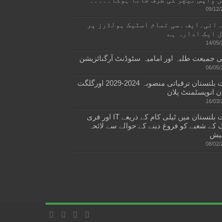
09/12/
ائی۔ایف ۔سی تمام اسٹیک ہولڈرز پر
 ایک ادارہ ہے
14/05/
 جمیعت طلبہ اور امامیہ سٹوڈنٹ آرگنائزیشن
06/05/
گلگت بلتستان ترقیاتی منصوبہ 2024-2029 اورگلگت
ن انویسٹمنٹ پلان
16/03/
گلگت بلتستان میں ٹیلی کام کے ذریعے IT اور فری
 کے شعبے کو فروغ دینے کے حوالے سے لائحہ
یش
08/02/