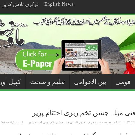
English News
نوکری تلاش کریں
قومی
بین الاقوامی
تعلیم و صحت
کھیل اور
فتی میلہ جشن تخم ریزی اختتام پزیر
21/0
Comments Off
on دو روزہ قدیم ثقافتی میلہ جشن تخم ریزی اختتام پزیر
4,166 Views