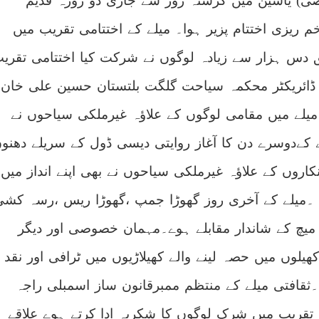
صی) یاسین میں گزشتہ روز سے جاری دو روزہ قدیم
 ریزی اختتام پزیر ہوا۔ میلے کے اختتامی تقریب میں
ق دس ہزار سے زیادہ لوگوں نے شرکت کیا اختتامی تقری
ائریکٹر محکمہ سیاحت گلگت بلتستان حسین علی خان
 میلے میں مقامی لوگوں کے علاؤہ غیرملکی سیاحوں نے
کےدوسرے دن کا آغاز روایتی دیسی ڈول کے سریلے دھنو
روں کے علاؤہ غیرملکی سیاحوں نے بھی اپنے انداز میں
میلے کے آخری روز گھوڑا جمپ ،گھوڑا ریس ،رسہ کشی
 میچ کے شاندار مقابلے ہوے۔مہمان خصوصی اور دیگر
یلوں میں حصہ لینے والے کھیلاڑیوں میں ٹرافی اور نقد
۔ثقافتی میلے کے منتظم ممبرقانون ساز اسمبلی راجہ
 تقریب میں شرک لوگوں کا شکریہ ادا کرتے ہوے علاقے