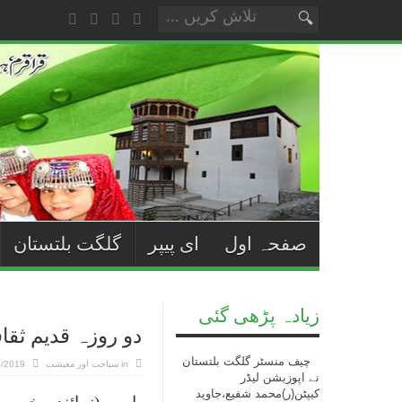
صفحہ اول
ای پیپر
گلگت بلتستان
زیادہ پڑھی گئی
دو روزہ قدیم ثقا
چیف منسٹر گلگت بلتستان
in
سیاحت اور معیشت
3/2019
نے اپوزیشن لیڈر
کیپٹن(ر)محمد شفیع،جاوید