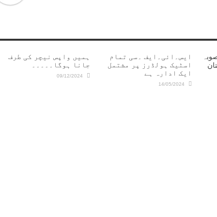
صوبہ
ایس۔ائی۔ایف ۔سی تمام
ہمیں واپس نیچر کی طرف
اسٹیک ہولڈرز پر مشتمل
جانا ہوگا۔۔۔۔۔
ستان
ایک ادارہ ہے
09/12/2024
14/05/2024