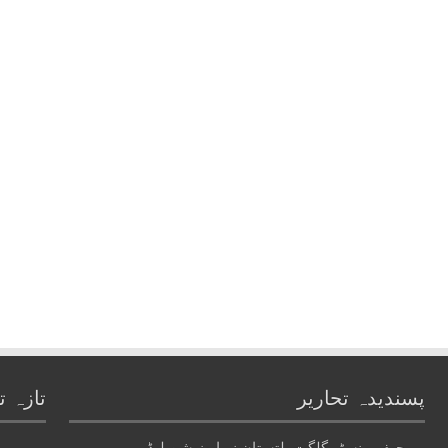
پسندیدہ تحاریر
تازہ ت
چیف منسٹر گلگت بلتستان نے اپوزیشن لیڈر
ہمیں