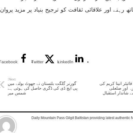
ھ رہنے اور علاقائی ثقافت کو ترجیح بنیاد پر مزید پروان
Facebook
Twitter
LinkedIn
Next:
یٹر انیتا کریم کی
گورنر گلگت بلتستان نے جھوٹ بولنے میں
زہ اور ضلعلی
پی ایچ ڈی کی ڈگری حاصل کی ہوئی ہے
 شاندار استقبال
شمس میر
Daily Mountain Pass Gilgit Baltistan providing latest authenti