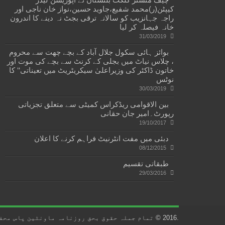
کیپٹن(ر)محمد شفیع،جاوید حسین،نواز خان ناجی اور
راجہ جہانزیب کو سالانہ ترقی بجٹ نہ دینے کا اندرون
خانہ فیصلہ کر لیا
31/03/2019
بوائز ہائی سکول جلال آباد کے بچے چھت سے محروم
، چلاس نیاٹ میں بجلی کے کرنٹ سے بچے کی موت اور
خاتون ڈاکٹر کی وزیراعلیٰ سیکریٹریٹ میں تعیناتی‘‘ کا
نوٹس
30/03/2019
بین الاقوامی ریڈکراس کمیٹی سے متعلق تجزیاتی
رپورٹ۔امیر جان حقانی
19/10/2017
دبئی میں مفت انٹرنیٹ فراہم کرنے کا اعلان
08/12/2015
طبقاتی تقسیم
29/03/2016
.2016 © تمام جملہ حقوق بحق روزنامہ ماونٹین پاس محفوظ ہیں۔ ....Developed by