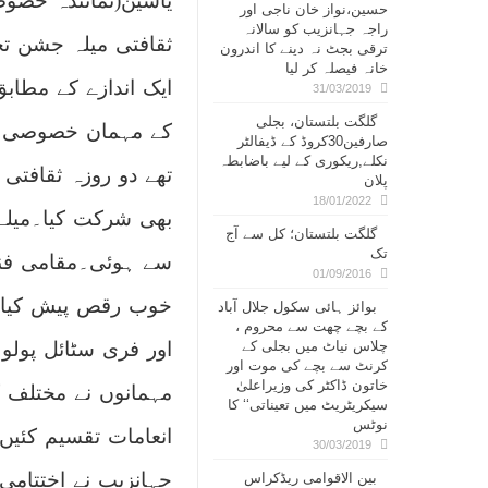
یاسین(نمائندہ خصو
حسین،نواز خان ناجی اور
راجہ جہانزیب کو سالانہ
ثقافتی میلہ جشن تخم
ترقی بجٹ نہ دینے کا اندرون
خانہ فیصلہ کر لیا
ایک اندازے کے مطاب
31/03/2019
گلگت بلتستان، بجلی
کے مہمان خصوصی ڈ
صارفین30کروڈ کے ڈیفالٹر
نکلے,ریکوری کے لیے باضابطہ
تھے دو روزہ ثقافتی
پلان
18/01/2022
بھی شرکت کیا۔میلے 
گلگت بلتستان؛ کل سے آج
تک
سے ہوئی۔مقامی فنکا
01/09/2016
خوب رقص پیش کیا ۔
بوائز ہائی سکول جلال آباد
کے بچے چھت سے محروم ،
چلاس نیاٹ میں بجلی کے
اور فری سٹائل پولو
کرنٹ سے بچے کی موت اور
خاتون ڈاکٹر کی وزیراعلیٰ
مہمانوں نے مختلف کھ
سیکریٹریٹ میں تعیناتی‘‘ کا
نوٹس
انعامات تقسیم کئیں
30/03/2019
جہانزیب نے اختتامی
بین الاقوامی ریڈکراس