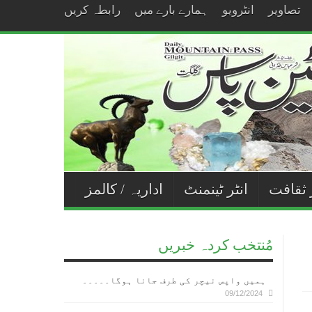
تصاویر
انٹرویو
ہمارے بارے میں
رابطہ کریں
 ثقافت
انٹر ٹینمنٹ
اداریہ / کالمز
مُنتخب کردہ خبریں
ہمیں واپس نیچر کی طرف جانا ہوگا۔۔۔۔۔
09/12/2024