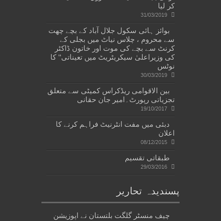
کر لیا
31/03/2019
بوائز ہائی سکول جلال آباد کے بچے چھت
سے محروم ، چلاس نیاٹ میں بجلی کے
کرنٹ سے بچے کی موت اور خاتون ڈاکٹر
کی وزیراعلیٰ سیکریٹریٹ میں تعیناتی‘‘ کا
نوٹس
30/03/2019
بین الاقوامی ریڈکراس کمیٹی سے متعلق
تجزیاتی رپورٹ۔امیر جان حقانی
19/10/2017
دبئی میں مفت انٹرنیٹ فراہم کرنے کا
اعلان
08/12/2015
طبقاتی تقسیم
29/03/2016
پسندیدہ تحاریر
چیف منسٹر گلگت بلتستان نے اپوزیشن