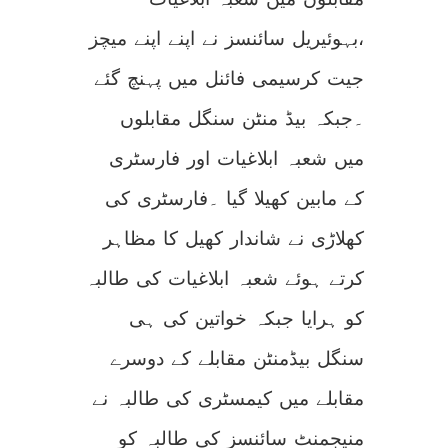
،بہوئیریل سائنسز نے اپنے اپنے میچز
جیت کرسیمی فائنل میں پہنچ گئے
۔جبکہ بیڈ منٹن سنگل مقابلوں
میں شعبہ ابلاغیات اور فارسٹری
کے مابین کھیلا گیا ۔فارسٹری کی
کھلاڑی نے شاندار کھیل کا مظاہر
کرتے ہوئے شعبہ ابلاغیات کی طالبہ
کو ہرایا جبکہ خواتین کی ہی
سنگل بیڈمنٹن مقابلے کے دوسرے
مقابلے میں کیمسٹری کی طالبہ نے
منیجمنٹ سائنسز کی طالبہ کو