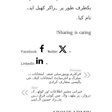
یکطرف طور پر ہراکر کھیل اپنے
نام کیا۔
Sharing is caring!
Facebook
Twitter
LinkedIn
Previous:
قراقرم یونیورسٹی شعبہ امتحانات نے
میٹرک و انٹرمیڈیٹ امتحانات کیلئے نئی
پالیسی متعارف کرادی
Next:
خیراتی مشیر اطلاعات اور کوٹھے کے
دروازے پر بیٹھنے والے میں کوئی فرق نہیں
شہزاد حسین الہامی