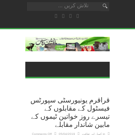
قراقرم یونیورسٹی سپورٹس
فیسٹول کے مقابلوں کے
تیسرے روز خواتین ٹیموں کے
مابین شاندار مقابلے
on
in
کھیل اور ثقافت
05/04/2019
Comments Off