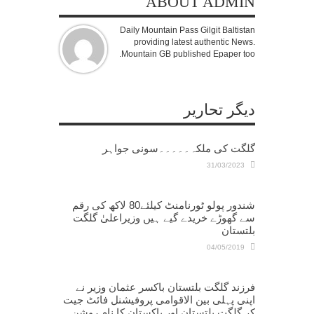
ABOUT ADMIN
Daily Mountain Pass Gilgit Baltistan
providing latest authentic News.
Mountain GB published Epaper too.
دیگر تحاریر
گلگت کی ملکہ۔۔۔۔۔سونی جواہر
31/03/2023
شندور پولو ٹورنامنٹ کیلئے80 لاکھ کی رقم
سے گھوڑے خریدے گیے ہیں وزیراعلیٰ گلگت
بلتستان
04/05/2019
فرزند گلگت بلتستان باکسر عثمان وزیر نے
اپنی پہلی بین الاقوامی پروفیشنل فائٹ جیت
کر گلگت بلتستان اور پاکستان کا نام روشن