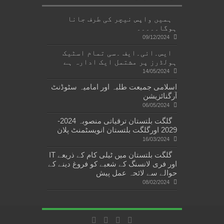
ہمیں واپس نیچر کی طرف جانا
ہوگا۔۔۔۔۔
09/12/2024
ایس۔ائی۔ایف ۔سی تمام اسٹیک
ہولڈرز پر مشتمل ایک ادارہ ہے
14/05/2024
اسلامی جمیعت طلبہ اور امامیہ سٹوڈنٹ
آرگنائزیشن
06/05/2024
گلگت بلتستان ترقیاتی منصوبہ 2024-
2029 اورگلگت بلتستان انویسٹمنٹ پلان
16/03/2024
گلگت بلتستان میں ٹیلی کام کے ذریعے IT
اور فری لانسنگ کے شعبے کو فروغ دینے کے
حوالے سے لائحہ عمل پیش
08/02/2024