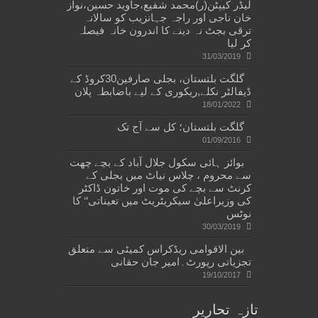
لیڈر کیپٹن(ر)محمد شفیع،جاوید حسین،نواز
خان ناجی اور راجہ جہانزیب کو سالانہ
ترقی بجٹ نہ دینے کا اندرون خانہ فیصلہ
کر لیا
31/03/2019
گلگت بلتستان، بجلی صارفین30کروڈ کے
ڈیفالٹر نکلے,ریکوری کے لیے باضابطہ پلان
18/01/2022
گلگت بلتستان؛ کل سے آج تک
01/09/2016
بوائز ہائی سکول جلال آباد کے بچے چھت
سے محروم ، چلاس نیاٹ میں بجلی کے
کرنٹ سے بچے کی موت اور خاتون ڈاکٹر
کی وزیراعلیٰ سیکریٹریٹ میں تعیناتی‘‘ کا
نوٹس
30/03/2019
بین الاقوامی ریڈکراس کمیٹی سے متعلق
تجزیاتی رپورٹ۔امیر جان حقانی
19/10/2017
تازہ تحاریر