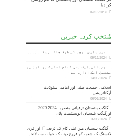
کر دیا
04/05/2019
مُنتخب کردہ خبریں
ہمیں واپس نیچر کی طرف جانا ہوگا۔۔۔۔۔
09/12/2024
ایس۔ائی۔ایف ۔سی تمام اسٹیک ہولڈرز پر
مشتمل ایک ادارہ ہے
14/05/2024
اسلامی جمیعت طلبہ اور امامیہ سٹوڈنٹ
آرگنائزیشن
06/05/2024
گلگت بلتستان ترقیاتی منصوبہ 2024-2029
اورگلگت بلتستان انویسٹمنٹ پلان
16/03/2024
گلگت بلتستان میں ٹیلی کام کے ذریعے IT اور فری
لانسنگ کے شعبے کو فروغ دینے کے حوالے سے لائحہ