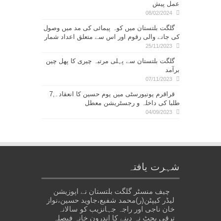
عمل پیش
08/02/2024
گلگت بلتستان میں کوہ پیمائی کی مد میں وصول
کی جانے والی رقوم اور اس سے متعلق اعداد شمار
25/11/2023
گلگت بلتستان سے پہلی مرتبہ چیری کا پھل چین
برآمد
07/11/2023
قراقرم یونیورسٹی میں یوم حسین کا انعقاد۔,7
طلبا کی داخلہ و رجسٹریشن معطل
04/09/2023
شہرت یافتہ
چیف منسٹر گلگت بلتستان نے اپوزیشن
لیڈر کیپٹن(ر)محمد شفیع،جاوید حسین،نواز
خان ناجی اور راجہ جہانزیب کو سالانہ
ترقی بجٹ نہ دینے کا اندرون خانہ فیصلہ