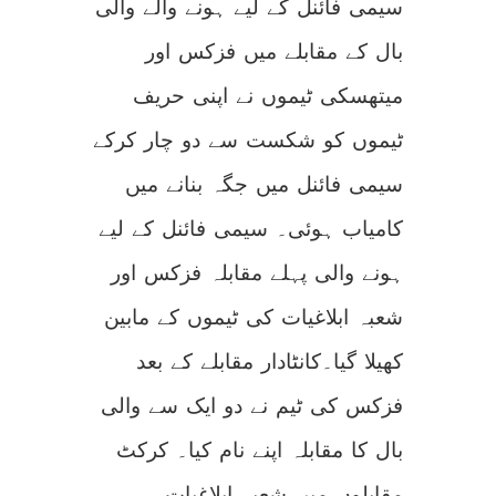
سیمی فائنل کے لیے ہونے والے والی
بال کے مقابلے میں فزکس اور
میتھسکی ٹیموں نے اپنی حریف
ٹیموں کو شکست سے دو چار کرکے
سیمی فائنل میں جگہ بنانے میں
کامیاب ہوئی۔ سیمی فائنل کے لیے
ہونے والی پہلے مقابلہ فزکس اور
شعبہ ابلاغیات کی ٹیموں کے مابین
کھیلا گیا۔کانٹادار مقابلے کے بعد
فزکس کی ٹیم نے دو ایک سے والی
بال کا مقابلہ اپنے نام کیا۔ کرکٹ
مقابلوں میں شعبہ ابلاغیات