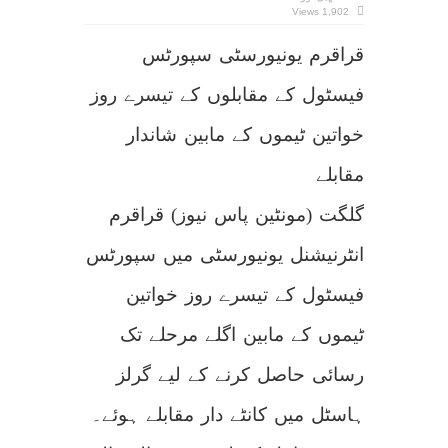
قراقرم
1,902 Views
یونیورسٹی
سپورٹس
فیسٹول
قراقرم یونیورسٹی سپورٹس
کے
مقابلوں
کے
تیسرے
فیسٹول کے مقابلوں کے تیسرے روز
روز
خواتین
ٹیموں
کے
خواتین ٹیموں کے مابین شاندار
مابین
شاندار
مقابلے
مقابلے
گلگت (مونٹین پاس نیوز) قراقرم
انٹرنیشنل یونیورسٹی میں سپورٹس
فیسٹول کے تیسرے روز خواتین
ٹیموں کے مابین اگلے مرحلے تک
رسائی حاصل کرنے کے لیے گرلز
ہاسٹل میں کانٹے دار مقابلے ہوئے۔