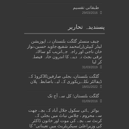
طبقاتی تقسیم
29/03/2016
پسندیدہ تحاریر
چیف منسٹر گلگت بلتستان نے اپوزیشن
لیڈر کیپٹن(ر)محمد شفیع،جاوید حسین،نواز
خان ناجی اور راجہ جہانزیب کو سالانہ
ترقی بجٹ نہ دینے کا اندرون خانہ فیصلہ
کر لیا
31/03/2019
گلگت بلتستان، بجلی صارفین30کروڈ کے
ڈیفالٹر نکلے,ریکوری کے لیے باضابطہ پلان
18/01/2022
گلگت بلتستان؛ کل سے آج تک
01/09/2016
بوائز ہائی سکول جلال آباد کے بچے چھت
سے محروم ، چلاس نیاٹ میں بجلی کے
کرنٹ سے بچے کی موت اور خاتون ڈاکٹر
کی وزیراعلیٰ سیکریٹریٹ میں تعیناتی‘‘ کا