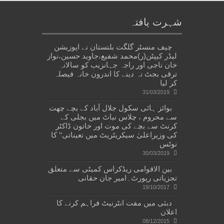
شہرت یافتہ
چیف منسٹر گلگت بلتستان نے اپوزیشن
لیڈر کیپٹن(ر)محمد شفیع،جاوید حسین،نواز
خان ناجی اور راجہ جہانزیب کو سالانہ
ترقی بجٹ نہ دینے کا اندرون خانہ فیصلہ
کر لیا
31/03/2019
بوائز ہائی سکول جلال آباد کے بچے چھت
سے محروم ، چلاس نیاٹ میں بجلی کے
کرنٹ سے بچے کی موت اور خاتون ڈاکٹر
کی وزیراعلیٰ سیکریٹریٹ میں تعیناتی‘‘ کا
نوٹس
30/03/2019
بین الاقوامی ریڈکراس کمیٹی سے متعلق
تجزیاتی رپورٹ۔امیر جان حقانی
19/10/2017
دبئی میں مفت انٹرنیٹ فراہم کرنے کا
اعلان
08/12/2015