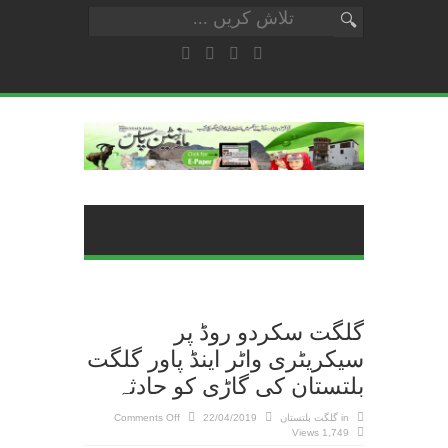
گلگت سکردو روڈ پر
سیکریٹری واٹر اینڈ پاور گلگت
بلتستان کی گاڑی کو حادثہ
on
in
گلگت بلتستان
22/04/2019
Comments Off
گلگت
1,749 Views
سکردو