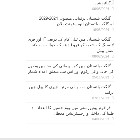
آرگنائزیشن
06/05/2024
گلگت بلتستان ترقیاتی منصوبہ 2024-2029
اورگلگت بلتستان انویسٹمنٹ پلان
16/03/2024
گلگت بلتستان میں ٹیلی کام کے ذریعے IT اور فری
لانسنگ کے شعبے کو فروغ دینے کے حوالے سے لائحہ
عمل پیش
08/02/2024
گلگت بلتستان میں کوہ پیمائی کی مد میں وصول
کی جانے والی رقوم اور اس سے متعلق اعداد شمار
25/11/2023
گلگت بلتستان سے پہلی مرتبہ چیری کا پھل چین
برآمد
07/11/2023
قراقرم یونیورسٹی میں یوم حسین کا انعقاد۔,7
طلبا کی داخلہ و رجسٹریشن معطل
04/09/2023