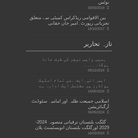
نوٹس
30/03/2019
بین الاقوامی ریڈکراس کمیٹی سے متعلق
تجزیاتی رپورٹ۔امیر جان حقانی
19/10/2017
تازہ تحاریر
ہمیں واپس نیچر کی طرف جانا
ہوگا۔۔۔۔۔
09/12/2024
ایس۔ائی۔ایف ۔سی تمام اسٹیک
ہولڈرز پر مشتمل ایک ادارہ ہے
14/05/2024
اسلامی جمیعت طلبہ اور امامیہ سٹوڈنٹ
آرگنائزیشن
06/05/2024
گلگت بلتستان ترقیاتی منصوبہ 2024-
2029 اورگلگت بلتستان انویسٹمنٹ پلان
16/03/2024