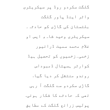
روڈ
پر
گلگت سکردو روڈ پر سیکریٹری
سیکریٹری
واٹر
اینڈ
پاور
واٹر اینڈ پاور گلگت
گلگت
بلتستان
کی
گاڑی
بلتستان کی گاڑی کو حادثہ۔
کو
حادثہ
سیکریٹری وحید شاہ، ایس او
غلام محمد سمیت ڈرائیور
زخمی۔زخمیوں کو تحصیل ہیڈ
کوارٹر ہسپتال ڈمبوداس
روندو منتقل کر دیا گیا.
گاڑی سکردو سے گلگت آ رہی
تھی کہ حادثے کا شکار ہوئی.
پولیس زرائع گلگت کے مطابق