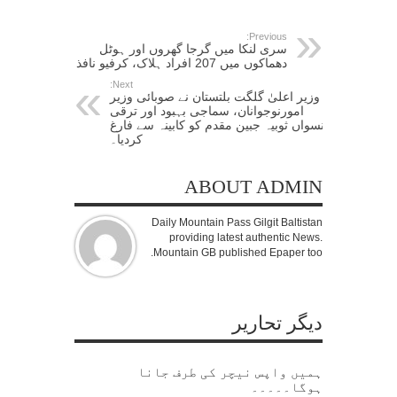
Previous:
سری لنکا میں گرجا گھروں اور ہوٹل
دھماکوں میں 207 افراد ہلاک، کرفیو نافذ
Next:
وزیر اعلیٰ گلگت بلتستان نے صوبائی وزیر
امورنوجوانان، سماجی بہبود اور ترقی
نسواں ثوبیہ جبین مقدم کو کابینہ سے فارغ
کردیا۔
ABOUT ADMIN
Daily Mountain Pass Gilgit Baltistan
providing latest authentic News.
Mountain GB published Epaper too.
دیگر تحاریر
ہمیں واپس نیچر کی طرف جانا
ہوگا۔۔۔۔۔