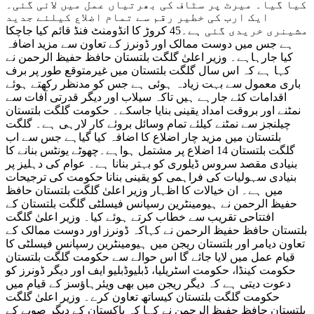
کیا گیا۔ میرٹ پر سٹاف کی بھرتیاں عمل میں لائی گئی۔
ایک ارب کی خطیر رقم سے تمام اضلاع کیلئے جدید
مشینری خریدی گئی ہے۔45 کروڑ کا انڈومنٹ فنڈ قائم کیا جاچکا
ہے جس میں دوست ممالک اور ڈونرز کے تعاون سے مزید اضافہ
کیا جارہاہے۔ وزیر اعلیٰ گلگت بلتستان حافظ حفیظ الرحمن نے
کہا ہے کہ اس سال گلگت بلتستان میں غیرمتوقع طور پر برف
باری معمول سے بہت زیادہ ہوئی ہے جس کو مدنظر رکھتے ہوئے
اقدامات کئے جارہے ہیں تاکہ سیلاب اور دیگر قدرتی آفات سے
نمٹنے اور بروقت امداد یقینی بنایا جاسکے۔ حکومت گلگت بلتستان
چیلنجز سے نمٹنے کیلئے تمام وسائل بروئے کار لارہی ہے۔ گلگت
بلتستان میں مزید چار اضلاع کا اضافہ کیا گیاہے جس سے اب
گلگت بلتستان 14 اضلاع پر مشتمل ہواہے۔چھوٹے یونٹس بنانے کا
بنیادی مقصد سروس ڈیلوری کو بہتر بنانا ہے۔ عوام کی دہلیز پر
بنیادی سہولیات کی فراہمی کو یقینی بنانا حکومت کی ترجیحات
میں ہے۔ ان خیالات کا اظہار وزیر اعلیٰ گلگت بلتستان حافظ
حفیظ الرحمن نے ہیومینٹرین رسپانس فیسلٹی گلگت بلتستان کے
افتتاحی تقریب سے خطاب کرتے ہوئے کیا۔ وزیر اعلیٰ گلگت
بلتستان حافظ حفیظ الرحمن نے کہاکہ ڈونرز اور دوست ممالک کے
تعاون دیامر اور بلتستان ریجن میں ہیومینٹرین رسپانس فیسلٹی کا
قیام عمل میں لایا جائے گا اس حوالے سے حکومت گلگت بلتستان
حکومت کینڈا، حکومت اسٹریلیا، ڈبلیوڈبلیو ایف اور دیگر ڈونرز کو
دعوت دیتی ہے کہ دیگر ریجن میں بھی ویئرہاؤسز کے قیام میں
حکومت گلگت بلتستان کیساتھ تعاون کرے۔ وزیر اعلیٰ گلگت
بلتستان حافظ حفیظ الرحمن نے کہا کہ پاکستان کے دیگر صوبے کے