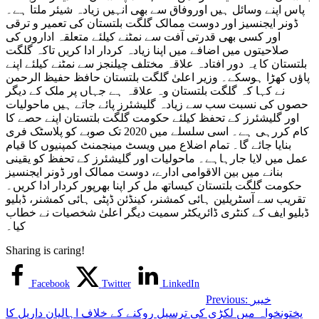
پاس اپنے وسائل ہیں اوروفاق سے بھی انہیں زیادہ شیئر ملتا ہے۔
ڈونر ایجنسیز اور دوست ممالک گلگت بلتستان کی تعمیر و ترقی
اور کسی بھی قدرتی آفت سے نمٹنے کیلئے متعلقہ اداروں کی
صلاحیتوں میں اضافے میں اپنا زیادہ کردار ادا کریں تاکہ گلگت
بلتستان کا یہ دور افتادہ علاقہ مختلف چیلنجز سے نمٹنے کیلئے اپنے
پاؤں کھڑا ہوسکے۔ وزیر اعلیٰ گلگت بلتستان حافظ حفیظ الرحمن
نے کہا کہ گلگت بلتستان وہ علاقہ ہے جہاں پر ملک کے دیگر
حصوں کی نسبت سب سے زیادہ گلیشئرز پائے جاتے ہیں ماحولیات
اور گلیشئرز کے تحفظ کیلئے حکومت گلگت بلتستان اپنے حصے کا
کام کررہی ہے۔ اسی سلسلے میں 2020 تک صوبے کو پلاسٹک فری
بنایا جائے گا۔ تمام اضلاع میں ویسٹ مینجمنٹ کمپنیوں کا قیام
عمل میں لایا جارہاہے۔ ماحولیات اور گلیشئرز کے تحفظ کو یقینی
بنانے میں بین الاقوامی ادارے، دوست ممالک اور ڈونر ایجنسیز
حکومت گلگت بلتستان کیساتھ مل کر اپنا بھرپور کردار ادا کریں۔
تقریب سے آسٹریلین ہائی کمشنر، کینڈئن ڈپٹی ہائی کمشنر، ڈبلیو
ڈبلیو ایف کے کنٹری ڈائریکٹر سمیت دیگر اعلیٰ شخصیات نے خطاب
کیا۔
Sharing is caring!
Facebook
Twitter
LinkedIn
خیبر
Previous:
پختونخواہ میں لکڑی کی ترسیل روکنے کے خلاف اہالیان داریل کا