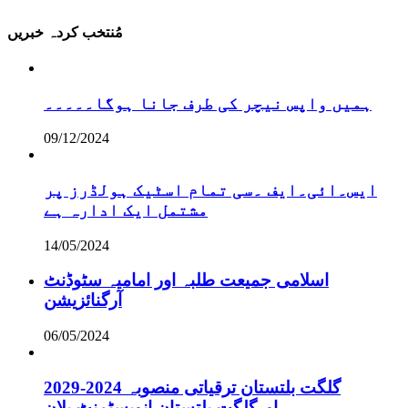
مُنتخب کردہ خبریں
ہمیں واپس نیچر کی طرف جانا ہوگا۔۔۔۔۔
09/12/2024
ایس۔ائی۔ایف ۔سی تمام اسٹیک ہولڈرز پر
مشتمل ایک ادارہ ہے
14/05/2024
اسلامی جمیعت طلبہ اور امامیہ سٹوڈنٹ
آرگنائزیشن
06/05/2024
گلگت بلتستان ترقیاتی منصوبہ 2024-2029
اورگلگت بلتستان انویسٹمنٹ پلان