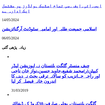
ایس۔ائی۔ایف ۔سی تمام اسٹیک ہولڈرز پر مشتمل
ایک ادارہ ہے
14/05/2024
اسلامی جمیعت طلبہ اور امامیہ سٹوڈنٹ آرگنائزیشن
06/05/2024
زیادہ پڑھی گئی
چیف منسٹر گلگت بلتستان نے اپوزیشن لیڈر
کیپٹن(ر)محمد شفیع،جاوید حسین،نواز خان ناجی
اور راجہ جہانزیب کو سالانہ ترقی بجٹ نہ دینے کا
اندرون خانہ فیصلہ کر لیا
31/03/2019
گلگت بلتستان، بجلی صارفین30کروڈ کے ڈیفالٹر