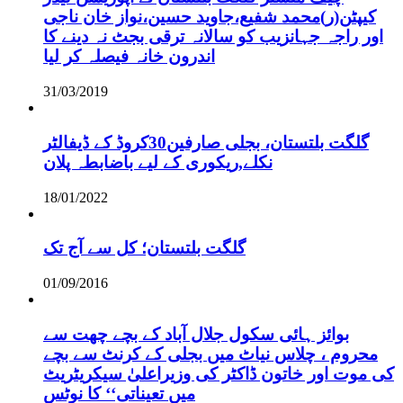
کیپٹن(ر)محمد شفیع،جاوید حسین،نواز خان ناجی
اور راجہ جہانزیب کو سالانہ ترقی بجٹ نہ دینے کا
اندرون خانہ فیصلہ کر لیا
31/03/2019
گلگت بلتستان، بجلی صارفین30کروڈ کے ڈیفالٹر
نکلے,ریکوری کے لیے باضابطہ پلان
18/01/2022
گلگت بلتستان؛ کل سے آج تک
01/09/2016
بوائز ہائی سکول جلال آباد کے بچے چھت سے
محروم ، چلاس نیاٹ میں بجلی کے کرنٹ سے بچے
کی موت اور خاتون ڈاکٹر کی وزیراعلیٰ سیکریٹریٹ
میں تعیناتی‘‘ کا نوٹس