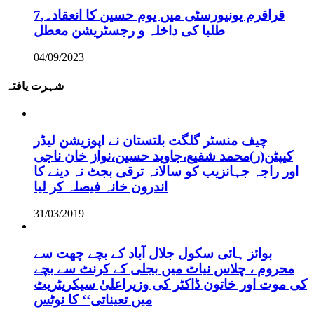
قراقرم یونیورسٹی میں یوم حسین کا انعقاد۔,7
طلبا کی داخلہ و رجسٹریشن معطل
04/09/2023
شہرت یافتہ
چیف منسٹر گلگت بلتستان نے اپوزیشن لیڈر
کیپٹن(ر)محمد شفیع،جاوید حسین،نواز خان ناجی
اور راجہ جہانزیب کو سالانہ ترقی بجٹ نہ دینے کا
اندرون خانہ فیصلہ کر لیا
31/03/2019
بوائز ہائی سکول جلال آباد کے بچے چھت سے
محروم ، چلاس نیاٹ میں بجلی کے کرنٹ سے بچے
کی موت اور خاتون ڈاکٹر کی وزیراعلیٰ سیکریٹریٹ
میں تعیناتی‘‘ کا نوٹس