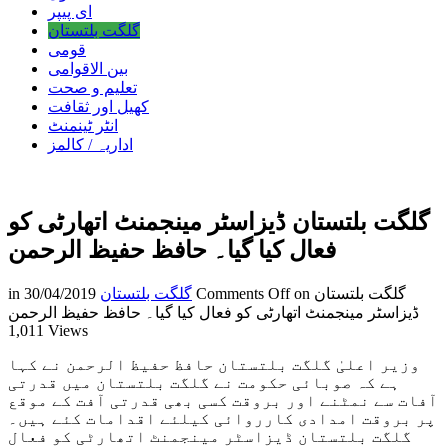
ای پیپر
گلگت بلتستان
قومی
بین الاقوامی
تعلیم و صحت
کھیل اور ثقافت
انٹر ٹینمنٹ
اداریہ / کالمز
گلگت بلتستان ڈیزاسٹر مینجمنٹ اتھارٹی کو
فعال کیا گیا۔ حافظ حفیظ الرحمن
on گلگت بلتستان
Comments Off
گلگت بلتستان
30/04/2019
in
ڈیزاسٹر مینجمنٹ اتھارٹی کو فعال کیا گیا۔ حافظ حفیظ الرحمن
1,011 Views
وزیر اعلیٰ گلگت بلتستان حافظ حفیظ الرحمن نے کہا
ہے کہ صوبائی حکومت نے گلگت بلتستان میں قدرتی
آفات سے نمٹنے اور بروقت کسی بھی قدرتی آفت کے موقع
پر بروقت امدادی کارروائی کیلئے اقدامات کئے ہیں۔
گلگت بلتستان ڈیزاسٹر مینجمنٹ اتھارٹی کو فعال