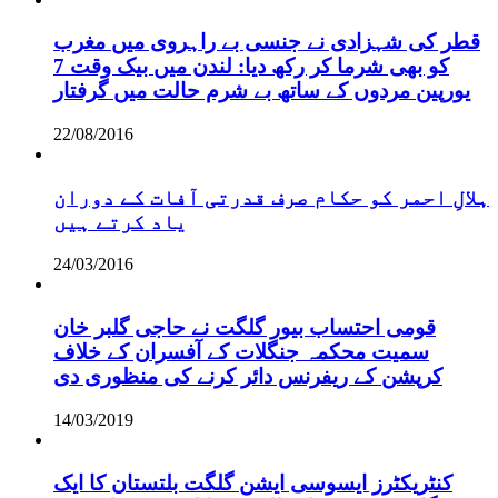
قطر کی شہزادی نے جنسی بے راہروی میں مغرب
کو بھی شرما کر رکھ دیا: لندن میں بیک وقت 7
یورپین مردوں کے ساتھ بے شرم حالت میں گرفتار
22/08/2016
ہلالِ احمر کو حکام صرف قدرتی آفات کے دوران
یاد کرتے ہیں
24/03/2016
قومی احتساب بیور گلگت نے حاجی گلبر خان
سمیت محکمہ جنگلات کے آفسران کے خلاف
کرپشن کے ریفرنس دائر کرنے کی منظوری دی
14/03/2019
کنٹریکٹرز ایسوسی ایشن گلگت بلتستان کا ایک