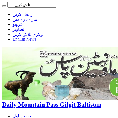
رابطہ کریں
ہمارے بارے میں
انٹرویو
تصاویر
نوکری تلاش کریں
English News
Daily Mountain Pass Gilgit Baltistan
صفحہ اول