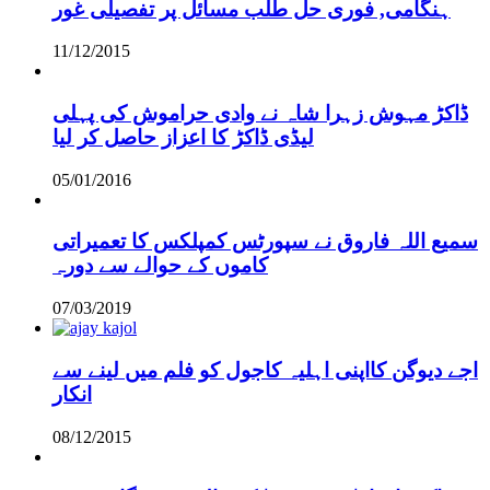
ہنگامی, فوری حل طلب مسائل پر تفصیلی غور
11/12/2015
ڈاکڑ مہوش زہرا شاہ نے وادی حراموش کی پہلی
لیڈی ڈاکڑ کا اعزاز حاصل کر لیا
05/01/2016
سمیع اللہ فاروق نے سپورٹس کمپلکس کا تعمیراتی
کاموں کے حوالے سے دورہ
07/03/2019
اجے دیوگن کااپنی اہلیہ کاجول کو فلم میں لینے سے
انکار
08/12/2015