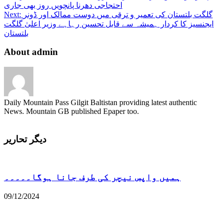
احتجاجی دھرنا پانچویں روز بھی جاری
گلگت بلتستان کی تعمیر و ترقی میں دوست ممالک اور ڈونر
Next:
ایجنسیز کا کردار ہمیشہ سے قابل تحسین رہاہے وزیر اعلیٰ گلگت
بلتستان
About admin
Daily Mountain Pass Gilgit Baltistan providing latest authentic
News. Mountain GB published Epaper too.
دیگر تحاریر
ہمیں واپس نیچر کی طرف جانا ہوگا۔۔۔۔۔
09/12/2024