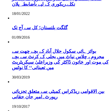
نکلے,ریکوری کے لیے باضابطہ پلان
18/01/2022
گلگت بلتستان؛ کل سے آج تک
01/09/2016
بوائز ہائی سکول جلال آباد کے بچے چھت سے
محروم ، چلاس نیاٹ میں بجلی کے کرنٹ سے بچے
کی موت اور خاتون ڈاکٹر کی وزیراعلیٰ سیکریٹریٹ
میں تعیناتی‘‘ کا نوٹس
30/03/2019
بین الاقوامی ریڈکراس کمیٹی سے متعلق تجزیاتی
رپورٹ۔امیر جان حقانی
19/10/2017