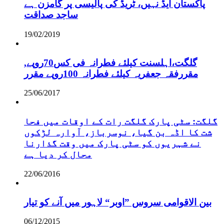
پاکستان ایڈ نہیں، ٹریڈ کی پالیسی پر گامزن ہے
ساجد صداقت
19/02/2019
,گلگت،اہلسنت کیلئے فطرانہ فی کس70روپے
مقررفقہ جعفریہ کیلئے فطرانہ 100روپے مقرر
25/06/2017
گلگت: سٹی پارک گلگت رات کے اوقات میں فحا
شت کا اڈہ بن گیا، نوسرباز، آوارہ لڑکوں
نے شہریوں کو سٹی پارک میں وقت گذارنا
محال کر دیا ہے
22/06/2016
بین الاقوامی سروس ”اوبر“ لاہور میں آنے کو تیار
06/12/2015