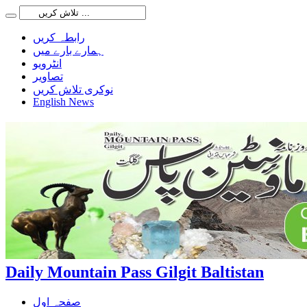
رابطہ کریں
ہمارے بارے میں
انٹرویو
تصاویر
نوکری تلاش کریں
English News
Daily Mountain Pass Gilgit Baltistan
صفحہ اول