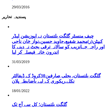
29/03/2016
پسندیدہ تحاریر
چیف منسٹر گلگت بلتستان نے اپوزیشن لیڈر
کیپٹن(ر)محمد شفیع،جاوید حسین،نواز خان ناجی
اور راجہ جہانزیب کو سالانہ ترقی بجٹ نہ دینے کا
اندرون خانہ فیصلہ کر لیا
31/03/2019
گلگت بلتستان، بجلی صارفین30کروڈ کے ڈیفالٹر
نکلے,ریکوری کے لیے باضابطہ پلان
18/01/2022
گلگت بلتستان؛ کل سے آج تک