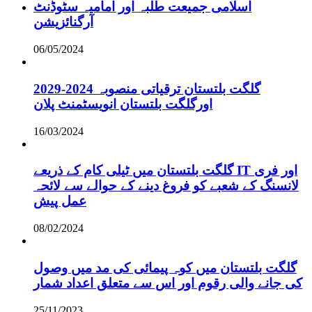
اسلامی جمیعت طلبہ اور امامیہ سٹوڈنٹ
آرگنائزیشن
06/05/2024
گلگت بلتستان ترقیاتی منصوبہ 2024-2029
اورگلگت بلتستان انویسٹمنٹ پلان
16/03/2024
گلگت بلتستان میں ٹیلی کام کے ذریعے IT اور فری
لانسنگ کے شعبے کو فروغ دینے کے حوالے سے لائحہ
عمل پیش
08/02/2024
گلگت بلتستان میں کوہ پیمائی کی مد میں وصول
کی جانے والی رقوم اور اس سے متعلق اعداد شمار
25/11/2023