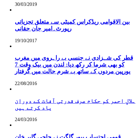
30/03/2019
بین الاقوامی ریڈکراس کمیٹی سے متعلق تجزیاتی
رپورٹ۔امیر جان حقانی
19/10/2017
قطر کی شہزادی نے جنسی بے راہروی میں مغرب
کو بھی شرما کر رکھ دیا: لندن میں بیک وقت 7
یورپین مردوں کے ساتھ بے شرم حالت میں گرفتار
22/08/2016
ہلالِ احمر کو حکام صرف قدرتی آفات کے دوران
یاد کرتے ہیں
24/03/2016
قومی احتساب بیور گلگت نے حاجی گلبر خان