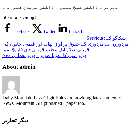
تحریر ۔ ڈاکٹر شیخ متین ، ڈاکٹر عرفان شہزاد ۔
Sharing is caring!
Facebook
Twitter
LinkedIn
شکاگو کے
Previous:
مزدوروں نے مزدوری کے حقوق پر آواز اٹھانے اور قیمتی جانوں کی
قربانی دیکر ایک عظیم قربانی دی فاروق میر
وزیراعلی کا دھرنا تحریر ۔وزیر نعمان
Next:
About admin
Daily Mountain Pass Gilgit Baltistan providing latest authentic
News. Mountain GB published Epaper too.
دیگر تحاریر