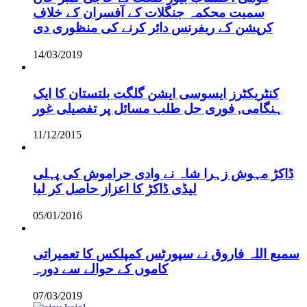
سمیت محکمہ جنگلات کے آفسران کے خلاف
کرپشن کے ریفرنس دائر کرنے کی منظوری دی
14/03/2019
کنٹریکٹرز ایسوسی ایشن گلگت بلتستان کا ایک
ہنگامی, فوری حل طلب مسائل پر تفصیلی غور
11/12/2015
ڈاکڑ مہوش زہرا شاہ نے وادی حراموش کی پہلی
لیڈی ڈاکڑ کا اعزاز حاصل کر لیا
05/01/2016
سمیع اللہ فاروق نے سپورٹس کمپلکس کا تعمیراتی
کاموں کے حوالے سے دورہ
07/03/2019