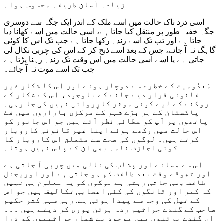
زیادہ آسان طریقہ محسوس ہوا۔
اسی درد ناک حالت میں اسے ملک کے اندر ایک جگہ سے دوسری
جگہ خفیہ طور پر منتقل کیا جاتا ہے، اسی حالت میں اسے کھانا دیا
جاتا ہے اور تب تک اسے زندہ رکھا جاتا ہے جب تک اس کا کوئی
گاہگ نہ آ جائے، جس کے بعد اسے ذبح کر کے اس کی چربی نکال لی
جاتی ہے یا اسے اسی حالت میں اس وقت تک زندہ رہنا پڑتا ہے
جب تک اسے موت نہ آ جائے۔
مَعدُومیت کے خطرے سے دوچار ہونے اور اس کا شکار غیر
قانونی قرار دیے جانے کے باوجود، اس کے شکار کے
روکنے کے لیے کوئی موثر کارِروائی نہیں کی جا رہی۔
پاکستان کے ہر بڑے شہر کے مرکزی بازاروں میں فٹ
پاتھوں پر آپ کو عطائی نظر آتے ہیں جو اس جانور کو
اس حالت میں رکھے ہوئے اپنا غیر قانونی کاروبار
کرتے ہیں۔ لوگوں کی صحت سے متعلق اس کاروبار کا
کوئی اجازت نامہ بھی ان کے پاس نہیں ہوتا۔
اس سے مسانے اور پشاب کی نالی میں چربی آ جاتی ہے
اور تھوڈے وقت بعد طاقت کم ہو جاتی ہے اور اوریجنل
طاقت بھی جاتی رہتی ہے لوگوں کو یہ معلوم ہی نہیں
کہ کمر اور ٹانگوں کی کئی اعصابی تکالیف ہیں جو اس
کے تیل کی وجہ سے پیدا ہوتی ہے. رہی سہی کثر حکیم
صاحب کے گندے جراثیم زدہ برتن پوری کر دیتے ہیں ۔۔۔
ان گندے برتنوں میں موجود بے شمار جراثیموں کو ذرا