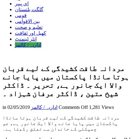
ای پیپر
گلگت بلتستان
قومی
بین الاقوامی
تعلیم و صحت
کھیل اور ثقافت
انٹر ٹینمنٹ
اداریہ / کالمز
مردانہ طاقت کشیدگی کے لیے قربان
ہوتا سانڈا پاکستان میں پایا جانے
والا ایک جانور ہے، تحریر ۔ ڈاکٹر
شیخ متین ، ڈاکٹر عرفان شہزاد ۔
on
1,281 Views
Comments Off
اداریہ / کالمز
02/05/2019
in
مردانہ
طاقت
مردانہ طاقت کشیدگی کے لیے قربان ہوتا سانڈا
کشیدگی
پاکستان میں پایا جانے والا ایک جانور ہے، جو
کے
چھپکلی کے خاندان سے تعلق رکھتا ہے۔
لیے