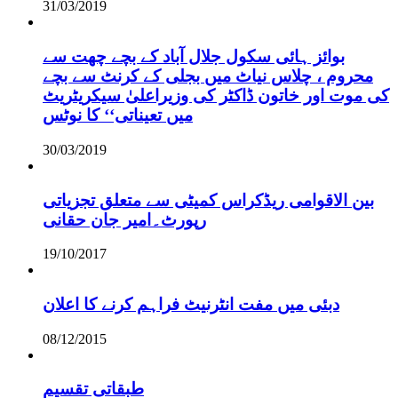
31/03/2019
بوائز ہائی سکول جلال آباد کے بچے چھت سے
محروم ، چلاس نیاٹ میں بجلی کے کرنٹ سے بچے
کی موت اور خاتون ڈاکٹر کی وزیراعلیٰ سیکریٹریٹ
میں تعیناتی‘‘ کا نوٹس
30/03/2019
بین الاقوامی ریڈکراس کمیٹی سے متعلق تجزیاتی
رپورٹ۔امیر جان حقانی
19/10/2017
دبئی میں مفت انٹرنیٹ فراہم کرنے کا اعلان
08/12/2015
طبقاتی تقسیم