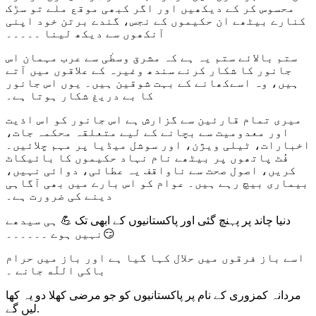
محسوس کر کے دیکھیں اور اگر کبھی موقع ملے تو سڑک
کنارے بیٹھے ان حکیموں کے نجس، گندے برتن خود اپنی
آنکھوں سے دیکھ لینا ۔۔۔۔۔
ستم بالائے ستم یہ ہے کہ مشرق وسطٰی سے عرب مہمان اس
جانور کا شکار کرنے سندھ وغیرہ کے علاقوں میں آتے
ہیں، وہ اسےکھانے کے بہت شوقین ہیں۔ یوں اس جانور
کا بے دریغ شکار ہوتا ہے۔
میری تمام قارئین سے گزارش ہے اس جانور کو اس اذیت
اور معدومیت سے بچانے کے لیے متعلقہ محکمہ جات،
اخبارات، ٹیلی ویژن، اور سوشل میڈیا پر مہم چلائیں۔
فُٹ پاتھوں پر بیٹھے نام نہاد حکیموں کا بائیکاٹ
کریں، اصول صحت سے ناواقف یہ عطائی، دوائی نہیں،
بیماری بیچ رہے ہیں۔ عوام کو اس بارے میں بھی آگاہی
دینے کی ضرورت ہے۔
دنیا چاند پر پہنچ گئی اور پاکستانیوں کے ابھی تک
💪
ہی سیدھے
😏
نہیں ہوے ۔۔۔۔۔۔
اسے باز فرقوں میں حلال کہا گیا ہے اور باز میں حرام
باکی اللّه جانے ۔
مردانہ کمزوری کے نام پر پاکستانیوں کو جو مرضی کھلا دو یہ کھا
لیں گے.