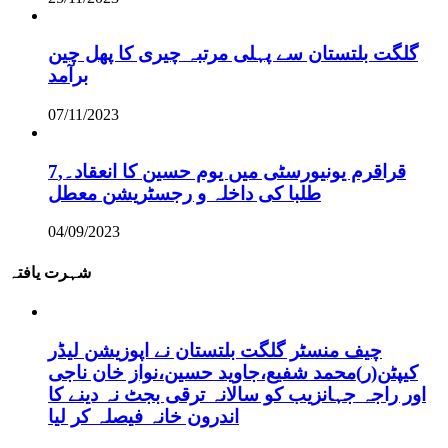
گلگت بلتستان سے پہلی مرتبہ چیری کا پھل چین
برآمد
07/11/2023
قراقرم یونیورسٹی میں یوم حسین کا انعقاد۔,7
طلبا کی داخلہ و رجسٹریشن معطل
04/09/2023
شہرت یافتہ
چیف منسٹر گلگت بلتستان نے اپوزیشن لیڈر
کیپٹن(ر)محمد شفیع،جاوید حسین،نواز خان ناجی
اور راجہ جہانزیب کو سالانہ ترقی بجٹ نہ دینے کا
اندرون خانہ فیصلہ کر لیا