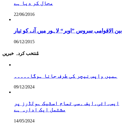
محال کر دیا ہے
22/06/2016
بین الاقوامی سروس ”اوبر“ لاہور میں آنے کو تیار
06/12/2015
مُنتخب کردہ خبریں
ہمیں واپس نیچر کی طرف جانا ہوگا۔۔۔۔۔
09/12/2024
ایس۔ائی۔ایف ۔سی تمام اسٹیک ہولڈرز پر
مشتمل ایک ادارہ ہے
14/05/2024