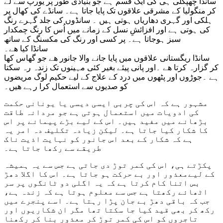
سانڈا چھپکلی ہی کی ایک قسم ہے جو بنیادی طور پر یورپ سے لے
قربان
ہوتا
کر منگولیا کے مشرقی علاقوں تک پایا جاتا ہے۔ سانڈے کی کھال پر
سانڈا
ہلکی اور گہری دھاریاں ہوتی ہیں ۔ سانڈوں کی جلد گہرے رنگ
پاکستان
کی ہوتی ہے اور افزائشِ نسل کے زمانے میں اُس کا رنگ چمکدار
میں
سبز ہوجاتا ہے۔ پر کسی اور رنگ کی مکسنگ کے ساتھ
پایا
سانڈا کیا ھے۔
جانے
سانڈا ریگستانی علاقوں میں پایا جانے والا جانور ھے جو گھاس کھا
والا
کر گزارہ کرتا ھے ۔اور پانی پیئے بغیر کئی مہینوں تک زندہ رہ سکتا
ایک
ہے ۔جوڑوں اور پٹھوں میں درد کے علاج کے لیے حکیم لوگ مریضوں
جانور
کو صدیوں سے استعمال کرا رہے ھیں۔
ہے،
تحریر
مشہور ہے کہ اس کی چربی ایسی دیسی یا یونانی حکمت
۔
کی ادویات میں استعمال ہوتی ہے جو مردانہ طاقت
ڈاکٹر
بڑھانے میں مفید ہیں۔ اس کے لیے بڑے پیمانے پر اس
شیخ
کا شکار کیا جاتا ہے۔ لیکن زیادہ تکلیف دہ امر یہ
متین
ہے کہ شکار کے بعد اس جانور کو نہایت اذیت ناک
،
طریقے سے رکھا جاتا ہے۔
ڈاکٹر
عرفان
پکڑتے ہی، اس کی کمر توڑ دی جاتی ہے جس سے یہ ہمیشہ
شہزاد
کے لیےمعذور اور بے حرکت ہو جاتا ہے۔ اس کا اگلا دھڑ
۔
بس اتنا کام کرتا ہے کہ یہ اگلی دو ٹانگوں پر سر
اٹھائے رکھتا ہے جس سے معلوم ہوتا ہے کہ زندہ ہے،
جب کہ باقی دھڑ بے جان پڑا رہتا ہے۔ اسے پنجرے میں
رکھ کر بھی قید کیا جا سکتا تھا مگر ان شکاریوں اور
تاجروں کو اس کی کمر توڑ کر معذور بنا کر رکھنا