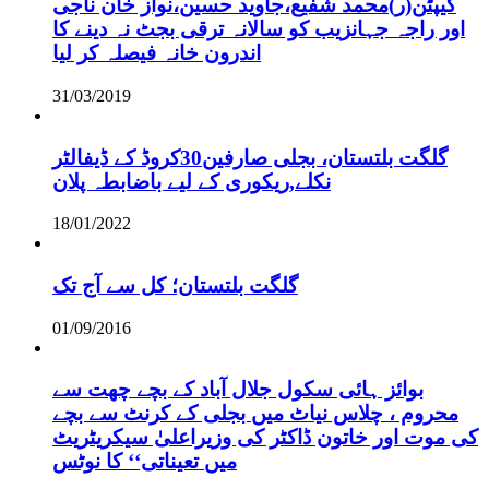
کیپٹن(ر)محمد شفیع،جاوید حسین،نواز خان ناجی
اور راجہ جہانزیب کو سالانہ ترقی بجٹ نہ دینے کا
اندرون خانہ فیصلہ کر لیا
31/03/2019
گلگت بلتستان، بجلی صارفین30کروڈ کے ڈیفالٹر
نکلے,ریکوری کے لیے باضابطہ پلان
18/01/2022
گلگت بلتستان؛ کل سے آج تک
01/09/2016
بوائز ہائی سکول جلال آباد کے بچے چھت سے
محروم ، چلاس نیاٹ میں بجلی کے کرنٹ سے بچے
کی موت اور خاتون ڈاکٹر کی وزیراعلیٰ سیکریٹریٹ
میں تعیناتی‘‘ کا نوٹس