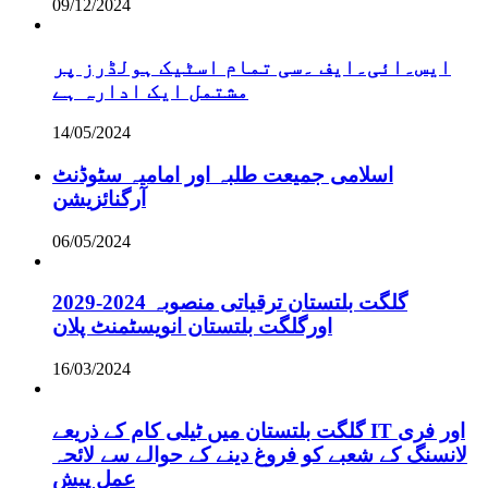
09/12/2024
ایس۔ائی۔ایف ۔سی تمام اسٹیک ہولڈرز پر
مشتمل ایک ادارہ ہے
14/05/2024
اسلامی جمیعت طلبہ اور امامیہ سٹوڈنٹ
آرگنائزیشن
06/05/2024
گلگت بلتستان ترقیاتی منصوبہ 2024-2029
اورگلگت بلتستان انویسٹمنٹ پلان
16/03/2024
گلگت بلتستان میں ٹیلی کام کے ذریعے IT اور فری
لانسنگ کے شعبے کو فروغ دینے کے حوالے سے لائحہ
عمل پیش