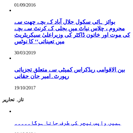
01/09/2016
بوائز ہائی سکول جلال آباد کے بچے چھت سے
محروم ، چلاس نیاٹ میں بجلی کے کرنٹ سے بچے
کی موت اور خاتون ڈاکٹر کی وزیراعلیٰ سیکریٹریٹ
میں تعیناتی‘‘ کا نوٹس
30/03/2019
بین الاقوامی ریڈکراس کمیٹی سے متعلق تجزیاتی
رپورٹ۔امیر جان حقانی
19/10/2017
تازہ تحاریر
ہمیں واپس نیچر کی طرف جانا ہوگا۔۔۔۔۔