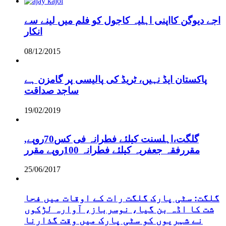
اجے دیوگن کااپنی اہلیہ کاجول کو فلم میں لینے سے
انکار
08/12/2015
پاکستان ایڈ نہیں، ٹریڈ کی پالیسی پر گامزن ہے
ساجد صداقت
19/02/2019
,گلگت،اہلسنت کیلئے فطرانہ فی کس70روپے
مقررفقہ جعفریہ کیلئے فطرانہ 100روپے مقرر
25/06/2017
گلگت: سٹی پارک گلگت رات کے اوقات میں فحا
شت کا اڈہ بن گیا، نوسرباز، آوارہ لڑکوں
نے شہریوں کو سٹی پارک میں وقت گذارنا