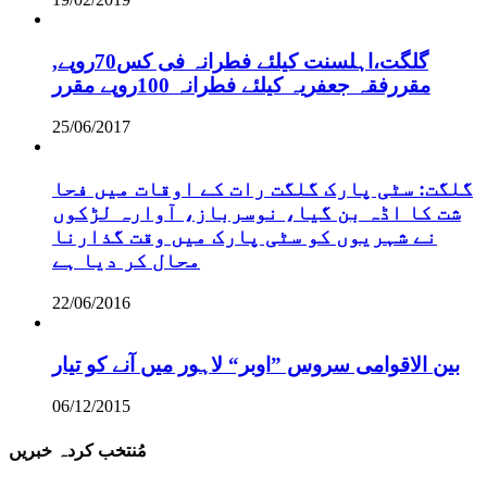
,گلگت،اہلسنت کیلئے فطرانہ فی کس70روپے
مقررفقہ جعفریہ کیلئے فطرانہ 100روپے مقرر
25/06/2017
گلگت: سٹی پارک گلگت رات کے اوقات میں فحا
شت کا اڈہ بن گیا، نوسرباز، آوارہ لڑکوں
نے شہریوں کو سٹی پارک میں وقت گذارنا
محال کر دیا ہے
22/06/2016
بین الاقوامی سروس ”اوبر“ لاہور میں آنے کو تیار
06/12/2015
مُنتخب کردہ خبریں