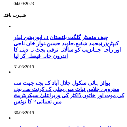
04/09/2023
شہرت یافتہ
چیف منسٹر گلگت بلتستان نے اپوزیشن لیڈر
کیپٹن(ر)محمد شفیع،جاوید حسین،نواز خان ناجی
اور راجہ جہانزیب کو سالانہ ترقی بجٹ نہ دینے کا
اندرون خانہ فیصلہ کر لیا
31/03/2019
بوائز ہائی سکول جلال آباد کے بچے چھت سے
محروم ، چلاس نیاٹ میں بجلی کے کرنٹ سے بچے
کی موت اور خاتون ڈاکٹر کی وزیراعلیٰ سیکریٹریٹ
میں تعیناتی‘‘ کا نوٹس
30/03/2019