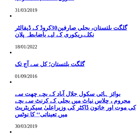
31/03/2019
گلگت بلتستان، بجلی صارفین30کروڈ کے ڈیفالٹر
نکلے,ریکوری کے لیے باضابطہ پلان
18/01/2022
گلگت بلتستان؛ کل سے آج تک
01/09/2016
بوائز ہائی سکول جلال آباد کے بچے چھت سے
محروم ، چلاس نیاٹ میں بجلی کے کرنٹ سے بچے
کی موت اور خاتون ڈاکٹر کی وزیراعلیٰ سیکریٹریٹ
میں تعیناتی‘‘ کا نوٹس
30/03/2019