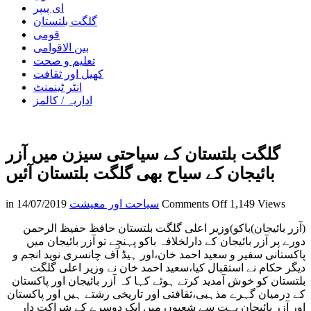
ای پیپر
گلگت بلتستان
قومی
بین الاقوامی
تعلیم و صحت
کھیل اور ثقافت
انٹر ٹینمنٹ
اداریہ / کالمز
گلگت بلتستان کے سیاحتی سیزن میں آزر
بائیجان کے سیاح بھی گلگت بلتستان آئیں
on
1,149 Views
Comments Off
سیاحت اور معیشت
14/07/2019
in
گلگت
(آزر بائیجان)باکو)وزیر اعلی گلگت بلتستان حافظ حفیظ الرحمن
بلتستان
دورے پر آزر بائیجان کے دارلخلافہ باکو پہنچے تو آزر بائیجان میں
کے
پاکستانی سفیر و سعید احمد خان،اور ہیڈ آف چانسری نوید انجم و
سیاحتی
دیگر حکام نے استقبال کیا،سعید احمد خان نے وزیر اعلی گلگت
سیزن
بلتستان کو خوش آمدید کرتے ہوئے کہا کہ آزر بائیجان اور پاکستان
میں
کے درمیان گہرے مذہبی،ثقافتی اور تاریخی رشتے ہیں اور پاکستان
آزر
اور آزر بائیجان بہت سے شعبوں میں ایک دوسرے کے شراکت دار
بائیجان