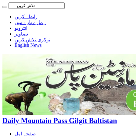
رابطہ کریں
ہمارے بارے میں
انٹرویو
تصاویر
نوکری تلاش کریں
English News
Daily Mountain Pass Gilgit Baltistan
صفحہ اول