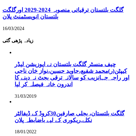
گلگت بلتستان ترقیاتی منصوبہ 2024-2029 اورگلگت
بلتستان انویسٹمنٹ پلان
16/03/2024
زیادہ پڑھی گئی
چیف منسٹر گلگت بلتستان نے اپوزیشن لیڈر
کیپٹن(ر)محمد شفیع،جاوید حسین،نواز خان ناجی
اور راجہ جہانزیب کو سالانہ ترقی بجٹ نہ دینے کا
اندرون خانہ فیصلہ کر لیا
31/03/2019
گلگت بلتستان، بجلی صارفین30کروڈ کے ڈیفالٹر
نکلے,ریکوری کے لیے باضابطہ پلان
18/01/2022