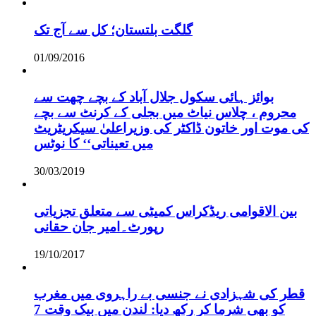
گلگت بلتستان؛ کل سے آج تک
01/09/2016
بوائز ہائی سکول جلال آباد کے بچے چھت سے
محروم ، چلاس نیاٹ میں بجلی کے کرنٹ سے بچے
کی موت اور خاتون ڈاکٹر کی وزیراعلیٰ سیکریٹریٹ
میں تعیناتی‘‘ کا نوٹس
30/03/2019
بین الاقوامی ریڈکراس کمیٹی سے متعلق تجزیاتی
رپورٹ۔امیر جان حقانی
19/10/2017
قطر کی شہزادی نے جنسی بے راہروی میں مغرب
کو بھی شرما کر رکھ دیا: لندن میں بیک وقت 7