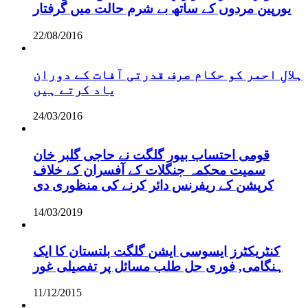
یورپین مردوں کے ساتھ بے شرم حالت میں گرفتار
22/08/2016
ہلالِ احمر کو حکام صرف قدرتی آفات کے دوران
یاد کرتے ہیں
24/03/2016
قومی احتساب بیور گلگت نے حاجی گلبر خان
سمیت محکمہ جنگلات کے آفسران کے خلاف
کرپشن کے ریفرنس دائر کرنے کی منظوری دی
14/03/2019
کنٹریکٹرز ایسوسی ایشن گلگت بلتستان کا ایک
ہنگامی, فوری حل طلب مسائل پر تفصیلی غور
11/12/2015