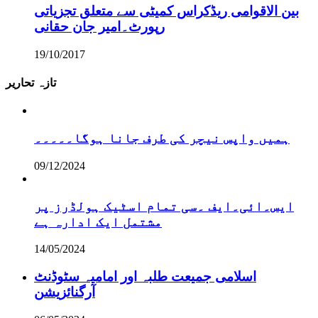
بین الاقوامی ریڈکراس کمیٹی سے متعلق تجزیاتی
رپورٹ۔امیر جان حقانی
19/10/2017
تازہ تحاریر
ہمیں واپس نیچر کی طرف جانا ہوگا۔۔۔۔۔
09/12/2024
ایس۔ائی۔ایف ۔سی تمام اسٹیک ہولڈرز پر
مشتمل ایک ادارہ ہے
14/05/2024
اسلامی جمیعت طلبہ اور امامیہ سٹوڈنٹ
آرگنائزیشن