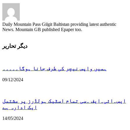
Daily Mountain Pass Gilgit Baltistan providing latest authentic
News. Mountain GB published Epaper too.
دیگر تحاریر
ہمیں واپس نیچر کی طرف جانا ہوگا۔۔۔۔۔
09/12/2024
ایس۔ائی۔ایف ۔سی تمام اسٹیک ہولڈرز پر مشتمل
ایک ادارہ ہے
14/05/2024