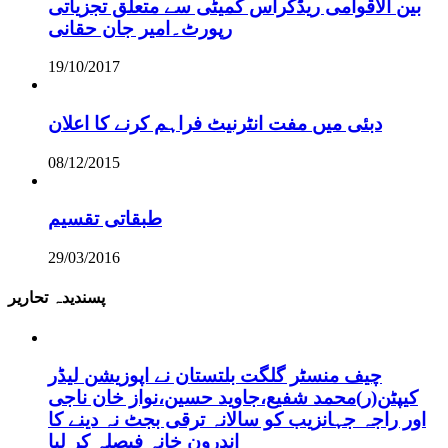
بین الاقوامی ریڈکراس کمیٹی سے متعلق تجزیاتی
رپورٹ۔امیر جان حقانی
19/10/2017
دبئی میں مفت انٹرنیٹ فراہم کرنے کا اعلان
08/12/2015
طبقاتی تقسیم
29/03/2016
پسندیدہ تحاریر
چیف منسٹر گلگت بلتستان نے اپوزیشن لیڈر
کیپٹن(ر)محمد شفیع،جاوید حسین،نواز خان ناجی
اور راجہ جہانزیب کو سالانہ ترقی بجٹ نہ دینے کا
اندرون خانہ فیصلہ کر لیا