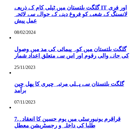
گلگت بلتستان میں ٹیلی کام کے ذریعے IT اور فری
لانسنگ کے شعبے کو فروغ دینے کے حوالے سے لائحہ
عمل پیش
08/02/2024
گلگت بلتستان میں کوہ پیمائی کی مد میں وصول
کی جانے والی رقوم اور اس سے متعلق اعداد شمار
25/11/2023
گلگت بلتستان سے پہلی مرتبہ چیری کا پھل چین
برآمد
07/11/2023
قراقرم یونیورسٹی میں یوم حسین کا انعقاد۔,7
طلبا کی داخلہ و رجسٹریشن معطل