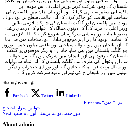
ہونے والے ثقافتی میلوں اور سیاحتی میلوں میں پاکستان اور گلگت
بلتستان کے وفود شرکت کریں،وزیر اعلی نے اس موقعہ پر
پاکستانی سفیر سے بھی کہا کہ وہ آزر بائی جان میں پاکستان کی
سیاحت اور ثقافت کو اجاگر کرنے کے لئے عالمی سطح پر ہونے والے
ایونٹ میں پاکستان اور گلگت بلتستان کی شرکت لازمی بنائیں
وزیر اعلی نے مزید کہا کہ دونوں ممالک کے عوام کے درمیان رشتے
مظبوط بنانے اور معاشی سرگرمیاں شروع کرنے کے لئے لازمی ہے
کہ نمائندہ وفود کا ہر اہم موقع پر تبادلہ ہو ،ملاقات میں طے پایا
کہ آزر بائجان میں ہونے والے سیاحتی اورثقافتی میلوں جیسے نوروز
جو گلگت بلتستان میں بھی منایا جاتا ہے و دیگر موقعوں پر گلگت
بلتستان کے وفود بھی آزر بائیجان میں شریک ہوں گے اس حوالے
سے آزر بائجان کی طرف سے گلگت بلتستان کے لئے تمام سہولیات
اور سٹال مفت فراہم کئے جائیں گے، اور ٹور ڈی خنجراب و دیگر
میلوں میں آزر بائیجان خ کی ٹیم اور وفود شرکت کریں گے،
Sharing is caring!
Facebook
Twitter
LinkedIn
“ہنزہ” میں
Previous:
خواتین سراپا احتجاج
دور جدید، توہم پرستی اور ہم سب
Next:
About admin