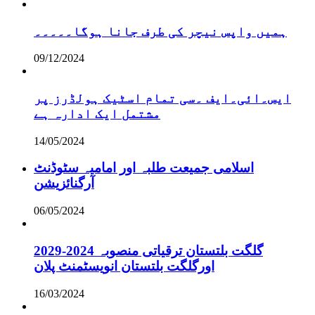
ہمیں واپس نیچر کی طرف جانا ہوگا۔۔۔۔۔
09/12/2024
ایس۔ائی۔ایف ۔سی تمام اسٹیک ہولڈرز پر
مشتمل ایک ادارہ ہے
14/05/2024
اسلامی جمیعت طلبہ اور امامیہ سٹوڈنٹ
آرگنائزیشن
06/05/2024
گلگت بلتستان ترقیاتی منصوبہ 2024-2029
اورگلگت بلتستان انویسٹمنٹ پلان
16/03/2024