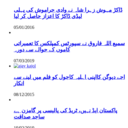
ڈاکڑ مہوش زہرا شاہ نے وادی حراموش کی پہلی
لیڈی ڈاکڑ کا اعزاز حاصل کر لیا
05/01/2016
سمیع اللہ فاروق نے سپورٹس کمپلکس کا تعمیراتی
کاموں کے حوالے سے دورہ
07/03/2019
اجے دیوگن کااپنی اہلیہ کاجول کو فلم میں لینے سے
انکار
08/12/2015
پاکستان ایڈ نہیں، ٹریڈ کی پالیسی پر گامزن ہے
ساجد صداقت
19/02/2019