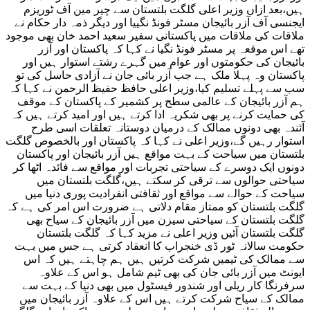
ہیں،بعد ازاں وزیر اعلی گلگت بلتستان سے چیر مین آف ٹوریزم
کے
ایجنس
ی آف آزر بائیجان مسٹر فونڈ نگییا اور دیگر ذمہ دار حکام نے
سیاح
ملاقات کی ملاقات میں پاکستانی سفیر سعید احمد خان بھی موجود
بھی
تھے اس موقعہ پر مسٹر فونڈ نگیا نے کہا کہ پاکستان اور آزر
گلگت
بائیجان کی حکومتوں اور عوام میں گہرے رشتے استوار ہیں اور
بلتستان
پاکستان وہ پہلا ملک ہے جب آزر بائی جان نے آزادی حاسل کی تو
آئیں
سب سے پہلے تسلیم کیا،وزیر اعلی حافظ حفیظ الرحمن نے کہا کہ
ہم آزر بائیجان کے عالمی سطح پر کشمیر کے پاکستان کے موقف
کی حمایت کرنے پر بھی شکریہ ادا کرتے ہیں اور امید کرتے ہیں کہ
آئندہ بھی دونوں ممالک کے درمیان دوستانہ تعلقات اسی طرح
استوار رہیں گے،وزیر اعلی نے کہا کہ پاکستان اور بالخصوص گلگت
بلتستان میں سیاحت کے بہت مواقع ہیں آزر بائیجان اور پاکستان
دونوں ایک دوسرے کے سیاحتی تجربات اور مواقع سے فائدہ اٹھا کر
سیاحتی حوالوں سے ترقی کر سکتے ہیں،گلگت بلتستان میں
سیاحت کے حوالے سے مواقع اور ثقافتی انفرادیت پوری دنیا میں
گلگت بلتستان کو ممتاز مقام دلاتی ہے ضرورت اس امر کی ہے کہ
گلگت بلتستان کے سیاحتی سیزن میں آزر بائیجان کے سیاح بھی
گلگت بلتستان آئیں وزیر اعلی نے مزید کہا کہ گلگت بلتستان
حکومت سالانہ ٹور ڈی خنجراب کا انعقاد کرتی ہے جس میں بہت
سے ممالک کی ٹیمیں شرکت کرتیں ہیں ہم چاہتے ہیں کہ اس
ایونٹ میں آزر بائی جان کی بھی ٹیم شامل ہو اس کے علاوہ
سرفرنگا کار ریلی اور شندور فیسٹول میں بھی دنیا کے بہت سے
ممالک کے سیاح شرکت کرتے ہیں اس کے علاوہ آزر بائیجان میں