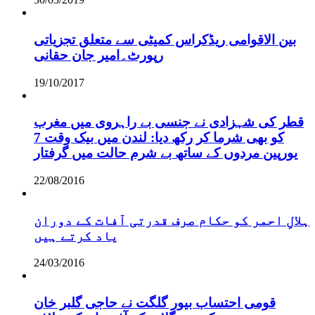
بین الاقوامی ریڈکراس کمیٹی سے متعلق تجزیاتی
رپورٹ۔امیر جان حقانی
19/10/2017
قطر کی شہزادی نے جنسی بے راہروی میں مغرب
کو بھی شرما کر رکھ دیا: لندن میں بیک وقت 7
یورپین مردوں کے ساتھ بے شرم حالت میں گرفتار
22/08/2016
ہلالِ احمر کو حکام صرف قدرتی آفات کے دوران
یاد کرتے ہیں
24/03/2016
قومی احتساب بیور گلگت نے حاجی گلبر خان