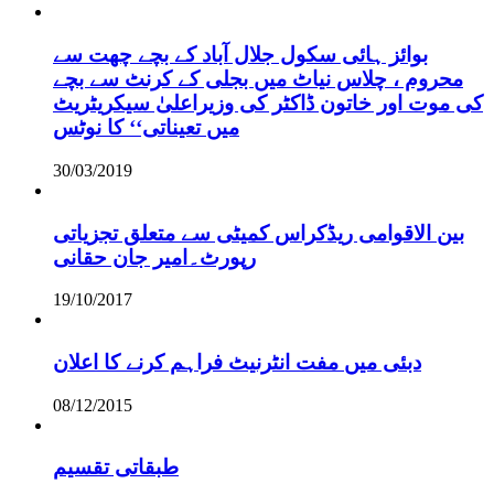
بوائز ہائی سکول جلال آباد کے بچے چھت سے
محروم ، چلاس نیاٹ میں بجلی کے کرنٹ سے بچے
کی موت اور خاتون ڈاکٹر کی وزیراعلیٰ سیکریٹریٹ
میں تعیناتی‘‘ کا نوٹس
30/03/2019
بین الاقوامی ریڈکراس کمیٹی سے متعلق تجزیاتی
رپورٹ۔امیر جان حقانی
19/10/2017
دبئی میں مفت انٹرنیٹ فراہم کرنے کا اعلان
08/12/2015
طبقاتی تقسیم