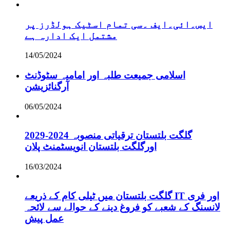
ایس۔ائی۔ایف ۔سی تمام اسٹیک ہولڈرز پر
مشتمل ایک ادارہ ہے
14/05/2024
اسلامی جمیعت طلبہ اور امامیہ سٹوڈنٹ
آرگنائزیشن
06/05/2024
گلگت بلتستان ترقیاتی منصوبہ 2024-2029
اورگلگت بلتستان انویسٹمنٹ پلان
16/03/2024
گلگت بلتستان میں ٹیلی کام کے ذریعے IT اور فری
لانسنگ کے شعبے کو فروغ دینے کے حوالے سے لائحہ
عمل پیش