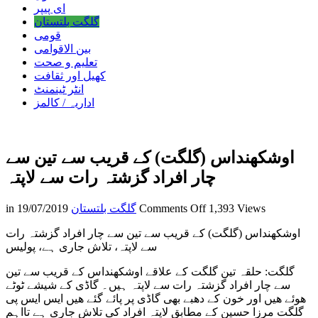
ای پیپر
گلگت بلتستان
قومی
بین الاقوامی
تعلیم و صحت
کھیل اور ثقافت
انٹر ٹینمنٹ
اداریہ / کالمز
اوشکھنداس (گلگت) کے قریب سے تین سے
چار افراد گزشتہ رات سے لاپتہ
on
1,393 Views
Comments Off
گلگت بلتستان
19/07/2019
in
اوشکھنداس
اوشکھنداس (گلگت) کے قریب سے تین سے چار افراد گزشتہ رات
(گلگت)
سے لاپتہ، تلاش جاری ہے، پولیس
کے
قریب
گلگت: حلقہ تین گلگت کے علاقے اوشکھنداس کے قریب سے تین
سے
سے چار افراد گزشتہ رات سے لاپتہ ہیں۔ گاڈی کے شیشے ٹوٹے
تین
ھوئے ھیں اور خون کے دھبے بھی گاڈی پر پائے گئے ھیں ایس ایس پی
سے
گلگت مرزا حسین کے مطابق لاپتہ افراد کی تلاش جاری ہے تااہم
چار