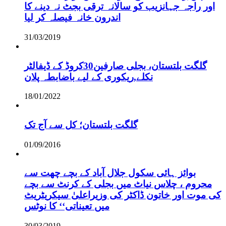
اور راجہ جہانزیب کو سالانہ ترقی بجٹ نہ دینے کا
اندرون خانہ فیصلہ کر لیا
31/03/2019
گلگت بلتستان، بجلی صارفین30کروڈ کے ڈیفالٹر
نکلے,ریکوری کے لیے باضابطہ پلان
18/01/2022
گلگت بلتستان؛ کل سے آج تک
01/09/2016
بوائز ہائی سکول جلال آباد کے بچے چھت سے
محروم ، چلاس نیاٹ میں بجلی کے کرنٹ سے بچے
کی موت اور خاتون ڈاکٹر کی وزیراعلیٰ سیکریٹریٹ
میں تعیناتی‘‘ کا نوٹس
30/03/2019