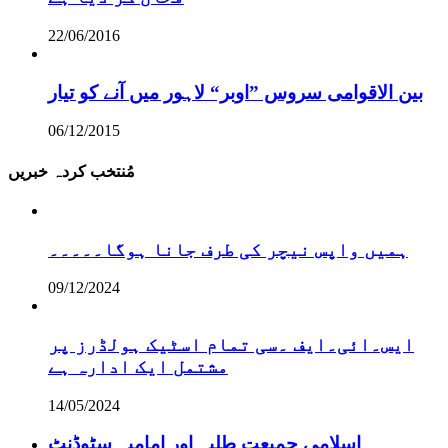
22/06/2016
بین الاقوامی سروس ”اوبر“ لاہور میں آنے کو تیار
06/12/2015
مُنتخب کردہ خبریں
ہمیں واپس نیچر کی طرف جانا ہوگا۔۔۔۔۔
09/12/2024
ایس۔ائی۔ایف ۔سی تمام اسٹیک ہولڈرز پر
مشتمل ایک ادارہ ہے
14/05/2024
اسلامی جمیعت طلبہ اور امامیہ سٹوڈنٹ