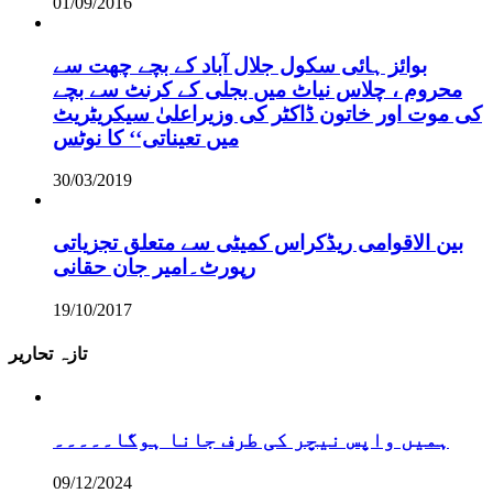
01/09/2016
بوائز ہائی سکول جلال آباد کے بچے چھت سے
محروم ، چلاس نیاٹ میں بجلی کے کرنٹ سے بچے
کی موت اور خاتون ڈاکٹر کی وزیراعلیٰ سیکریٹریٹ
میں تعیناتی‘‘ کا نوٹس
30/03/2019
بین الاقوامی ریڈکراس کمیٹی سے متعلق تجزیاتی
رپورٹ۔امیر جان حقانی
19/10/2017
تازہ تحاریر
ہمیں واپس نیچر کی طرف جانا ہوگا۔۔۔۔۔
09/12/2024