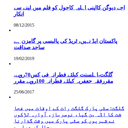
اجے دیوگن کااپنی اہلیہ کاجول کو فلم میں لینے سے
انکار
08/12/2015
پاکستان ایڈ نہیں، ٹریڈ کی پالیسی پر گامزن ہے
ساجد صداقت
19/02/2019
,گلگت،اہلسنت کیلئے فطرانہ فی کس70روپے
مقررفقہ جعفریہ کیلئے فطرانہ 100روپے مقرر
25/06/2017
گلگت: سٹی پارک گلگت رات کے اوقات میں فحا
شت کا اڈہ بن گیا، نوسرباز، آوارہ لڑکوں
نے شہریوں کو سٹی پارک میں وقت گذارنا
محال کر دیا ہے