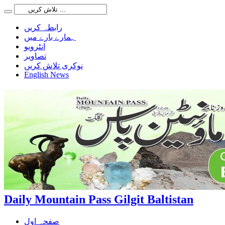
رابطہ کریں
ہمارے بارے میں
انٹرویو
تصاویر
نوکری تلاش کریں
English News
Daily Mountain Pass Gilgit Baltistan
صفحہ اول