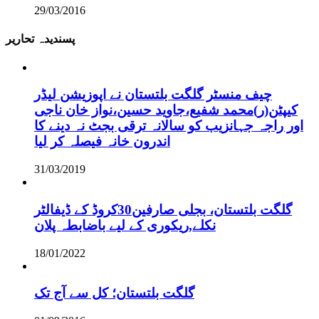
29/03/2016
پسندیدہ تحاریر
چیف منسٹر گلگت بلتستان نے اپوزیشن لیڈر
کیپٹن(ر)محمد شفیع،جاوید حسین،نواز خان ناجی
اور راجہ جہانزیب کو سالانہ ترقی بجٹ نہ دینے کا
اندرون خانہ فیصلہ کر لیا
31/03/2019
گلگت بلتستان، بجلی صارفین30کروڈ کے ڈیفالٹر
نکلے,ریکوری کے لیے باضابطہ پلان
18/01/2022
گلگت بلتستان؛ کل سے آج تک