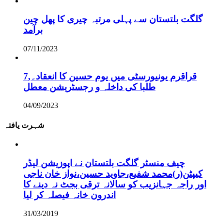
گلگت بلتستان سے پہلی مرتبہ چیری کا پھل چین
برآمد
07/11/2023
قراقرم یونیورسٹی میں یوم حسین کا انعقاد۔,7
طلبا کی داخلہ و رجسٹریشن معطل
04/09/2023
شہرت یافتہ
چیف منسٹر گلگت بلتستان نے اپوزیشن لیڈر
کیپٹن(ر)محمد شفیع،جاوید حسین،نواز خان ناجی
اور راجہ جہانزیب کو سالانہ ترقی بجٹ نہ دینے کا
اندرون خانہ فیصلہ کر لیا
31/03/2019