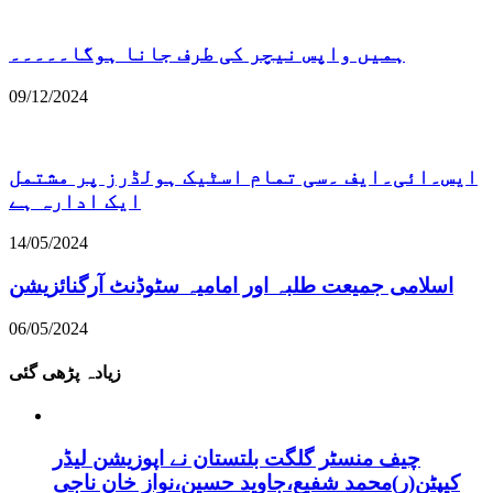
ہمیں واپس نیچر کی طرف جانا ہوگا۔۔۔۔۔
09/12/2024
ایس۔ائی۔ایف ۔سی تمام اسٹیک ہولڈرز پر مشتمل
ایک ادارہ ہے
14/05/2024
اسلامی جمیعت طلبہ اور امامیہ سٹوڈنٹ آرگنائزیشن
06/05/2024
زیادہ پڑھی گئی
چیف منسٹر گلگت بلتستان نے اپوزیشن لیڈر
کیپٹن(ر)محمد شفیع،جاوید حسین،نواز خان ناجی