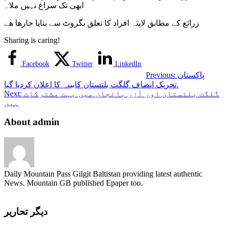
ابھی تک سراغ نہیں ملا۔
افراد
گزشتہ
زرائع کے مطابق لاپتہ افراد کا تعلق بگروٹ سے بتایا جارھا ھے
رات
سے
Sharing is caring!
لاپتہ
Facebook
Twitter
LinkedIn
پاکستان
Previous:
تحریک انصاف گلگت بلتستان کابینہ کا اعلان کردیا گیا.
گلگت بلتستان اور آزر بائجان میں بہت مشترکات
Next:
ہیں
About admin
Daily Mountain Pass Gilgit Baltistan providing latest authentic
News. Mountain GB published Epaper too.
دیگر تحاریر