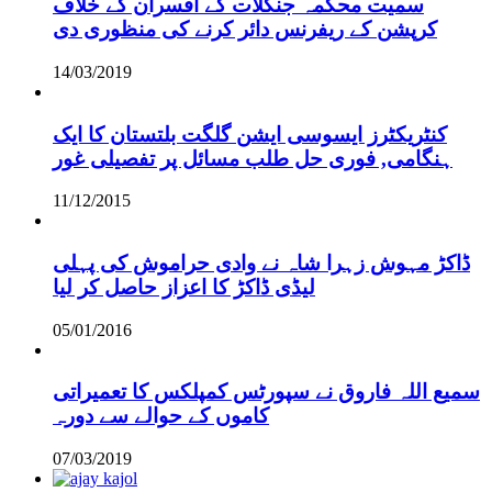
سمیت محکمہ جنگلات کے آفسران کے خلاف
کرپشن کے ریفرنس دائر کرنے کی منظوری دی
14/03/2019
کنٹریکٹرز ایسوسی ایشن گلگت بلتستان کا ایک
ہنگامی, فوری حل طلب مسائل پر تفصیلی غور
11/12/2015
ڈاکڑ مہوش زہرا شاہ نے وادی حراموش کی پہلی
لیڈی ڈاکڑ کا اعزاز حاصل کر لیا
05/01/2016
سمیع اللہ فاروق نے سپورٹس کمپلکس کا تعمیراتی
کاموں کے حوالے سے دورہ
07/03/2019