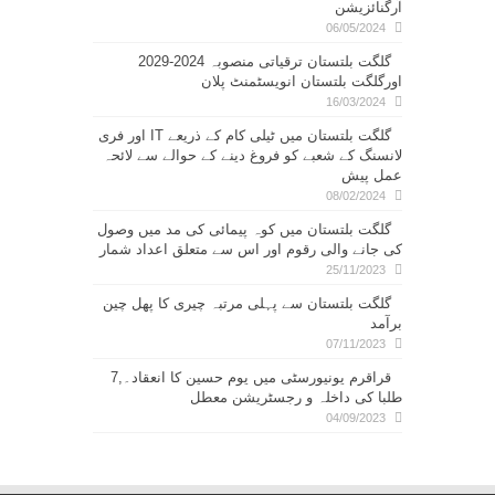
آرگنائزیشن
06/05/2024
گلگت بلتستان ترقیاتی منصوبہ 2024-2029
اورگلگت بلتستان انویسٹمنٹ پلان
16/03/2024
گلگت بلتستان میں ٹیلی کام کے ذریعے IT اور فری
لانسنگ کے شعبے کو فروغ دینے کے حوالے سے لائحہ
عمل پیش
08/02/2024
گلگت بلتستان میں کوہ پیمائی کی مد میں وصول
کی جانے والی رقوم اور اس سے متعلق اعداد شمار
25/11/2023
گلگت بلتستان سے پہلی مرتبہ چیری کا پھل چین
برآمد
07/11/2023
قراقرم یونیورسٹی میں یوم حسین کا انعقاد۔,7
طلبا کی داخلہ و رجسٹریشن معطل
04/09/2023