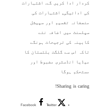
کردار ادا کریں گے. اشتہارات
کی ادائیگی, اشتہارات کی
منصفانہ تقسیم اور سپیشل
سپلمنٹ میں اضافہ نئے
کابینہ کی ترجیحات ہونگے
تاکہ اس سے گلگت بلتستان کا
میڈیا انڈسٹری مضبوط اور
مستحکم ہوگا
Sharing is caring!
Facebook
Twitter