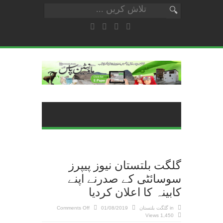
گلگت بلتستان نیوز پیپرز
سوسائٹی کے صدرنے اپنے
کابینہ کا اعلان کردیا
on
in
گلگت بلتستان
01/08/2019
Comments Off
گلگت
1,450 Views
بلتستان