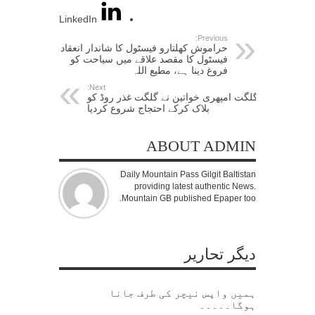
LinkedIn
Previous:
حراموش کھلتارو فیسٹول کا شاندار انعقاد،
فیسٹول کا مقصد علاقے میں سیاحت کو
فروغ دینا ہے، مطیع اللہ
Next:
گلگت امپھری خواتین نے گلگت غذر روڈ کو
بلاک کرکے احتجاج شروع کردیا
ABOUT ADMIN
Daily Mountain Pass Gilgit Baltistan
providing latest authentic News.
Mountain GB published Epaper too.
دیگر تحاریر
ہمیں واپس نیچر کی طرف جانا
ہوگا۔۔۔۔۔