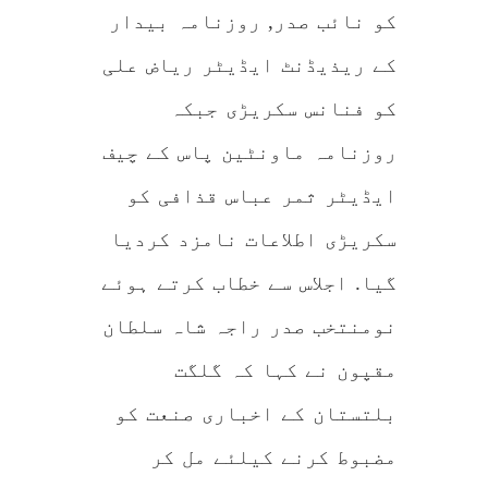
کو نائب صدر, روزنامہ بیدار
کے ریذیڈنٹ ایڈیٹر ریاض علی
کو فنانس سکریڑی جبکہ
روزنامہ ماونٹین پاس کے چیف
ایڈیٹر ثمر عباس قذافی کو
سکریڑی اطلاعات نامزد کردیا
گیا. اجلاس سے خطاب کرتے ہوئے
نومنتخب صدر راجہ شاہ سلطان
مقپون نے کہا کہ گلگت
بلتستان کے اخباری صنعت کو
مضبوط کرنے کیلئے مل کر