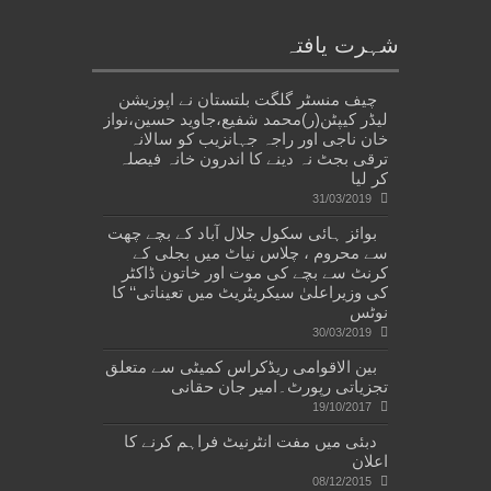
شہرت یافتہ
چیف منسٹر گلگت بلتستان نے اپوزیشن
لیڈر کیپٹن(ر)محمد شفیع،جاوید حسین،نواز
خان ناجی اور راجہ جہانزیب کو سالانہ
ترقی بجٹ نہ دینے کا اندرون خانہ فیصلہ
کر لیا
31/03/2019
بوائز ہائی سکول جلال آباد کے بچے چھت
سے محروم ، چلاس نیاٹ میں بجلی کے
کرنٹ سے بچے کی موت اور خاتون ڈاکٹر
کی وزیراعلیٰ سیکریٹریٹ میں تعیناتی‘‘ کا
نوٹس
30/03/2019
بین الاقوامی ریڈکراس کمیٹی سے متعلق
تجزیاتی رپورٹ۔امیر جان حقانی
19/10/2017
دبئی میں مفت انٹرنیٹ فراہم کرنے کا
اعلان
08/12/2015