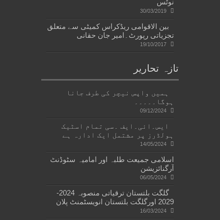
نوٹس
30/03/2019
بین الاقوامی ریڈکراس کمیٹی سے متعلق
تجزیاتی رپورٹ۔امیر جان حقانی
19/10/2017
تازہ تحاریر
ہمیں واپس نیچر کی طرف جانا
ہوگا۔۔۔۔۔
09/12/2024
ایس۔ائی۔ایف ۔سی تمام اسٹیک
ہولڈرز پر مشتمل ایک ادارہ ہے
14/05/2024
اسلامی جمیعت طلبہ اور امامیہ سٹوڈنٹ
آرگنائزیشن
06/05/2024
گلگت بلتستان ترقیاتی منصوبہ 2024-
2029 اورگلگت بلتستان انویسٹمنٹ پلان
16/03/2024