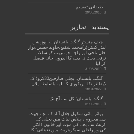
طبقاتی تقسیم
29/03/2016
پسندیدہ تحاریر
چیف منسٹر گلگت بلتستان نے اپوزیشن
لیڈر کیپٹن(ر)محمد شفیع،جاوید حسین،نواز
خان ناجی اور راجہ جہانزیب کو سالانہ
ترقی بجٹ نہ دینے کا اندرون خانہ فیصلہ
کر لیا
31/03/2019
گلگت بلتستان، بجلی صارفین30کروڈ کے
ڈیفالٹر نکلے,ریکوری کے لیے باضابطہ پلان
18/01/2022
گلگت بلتستان؛ کل سے آج تک
01/09/2016
بوائز ہائی سکول جلال آباد کے بچے چھت
سے محروم ، چلاس نیاٹ میں بجلی کے
کرنٹ سے بچے کی موت اور خاتون ڈاکٹر
کی وزیراعلیٰ سیکریٹریٹ میں تعیناتی‘‘ کا