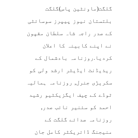
نیوز
پیپرز
گلگت(ماونٹین پاس)گلگت
سوسائٹی
کے
صدرنے
اپنے
بلتستان نیوز پیپرز سوسائٹی
کابینہ
کا
اعلان
کردیا
کے صدر راجہ شاہ سلطان مقپون
نے اپنے کابینہ کا اعلان
کردیا.روزنامہ بادشمال کے
ریذیڈنٹ ایڈیٹر ارشد ولی کو
سکریڑی جنرل, روزنامہ ہمالیہ
ٹوڈے کے چیف ایگزیکٹیو رشید
احمد کو سئنیر نائب صدر,
روزنامہ صدائے گلگت کے
منیجنگ ڈائریکٹر کامل جان