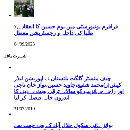
قراقرم یونیورسٹی میں یوم حسین کا انعقاد۔,7
طلبا کی داخلہ و رجسٹریشن معطل
04/09/2023
شہرت یافتہ
چیف منسٹر گلگت بلتستان نے اپوزیشن لیڈر
کیپٹن(ر)محمد شفیع،جاوید حسین،نواز خان ناجی
اور راجہ جہانزیب کو سالانہ ترقی بجٹ نہ دینے کا
اندرون خانہ فیصلہ کر لیا
31/03/2019
بوائز ہائی سکول جلال آباد کے بچے چھت سے