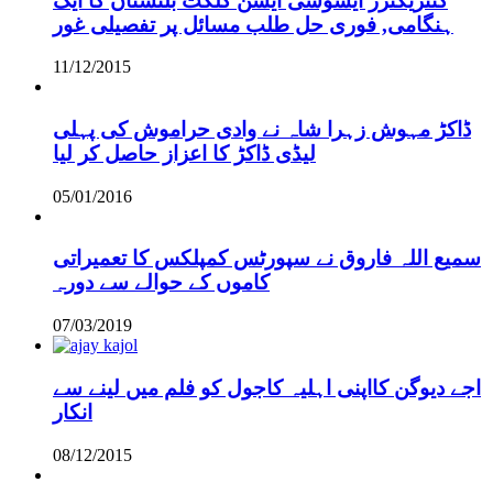
کنٹریکٹرز ایسوسی ایشن گلگت بلتستان کا ایک
ہنگامی, فوری حل طلب مسائل پر تفصیلی غور
11/12/2015
ڈاکڑ مہوش زہرا شاہ نے وادی حراموش کی پہلی
لیڈی ڈاکڑ کا اعزاز حاصل کر لیا
05/01/2016
سمیع اللہ فاروق نے سپورٹس کمپلکس کا تعمیراتی
کاموں کے حوالے سے دورہ
07/03/2019
اجے دیوگن کااپنی اہلیہ کاجول کو فلم میں لینے سے
انکار
08/12/2015