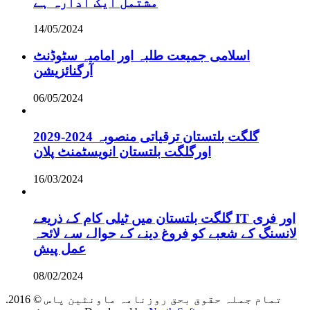
مشتمل ایک ادارہ ہے
14/05/2024
اسلامی جمیعت طلبہ اور امامیہ سٹوڈنٹ
آرگنائزیشن
06/05/2024
گلگت بلتستان ترقیاتی منصوبہ 2024-2029
اورگلگت بلتستان انویسٹمنٹ پلان
16/03/2024
گلگت بلتستان میں ٹیلی کام کے ذریعے IT اور فری
لانسنگ کے شعبے کو فروغ دینے کے حوالے سے لائحہ
عمل پیش
08/02/2024
.2016 © تمام جملہ حقوق بحق روزنامہ ماونٹین پاس