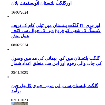
اورگلگت بلتستان انویسٹمنٹ پلان
16/03/2024
گلگت بلتستان میں ٹیلی کام کے ذریعے IT اور فری
لانسنگ کے شعبے کو فروغ دینے کے حوالے سے لائحہ
عمل پیش
08/02/2024
گلگت بلتستان میں کوہ پیمائی کی مد میں وصول
کی جانے والی رقوم اور اس سے متعلق اعداد شمار
25/11/2023
گلگت بلتستان سے پہلی مرتبہ چیری کا پھل چین
برآمد
07/11/2023