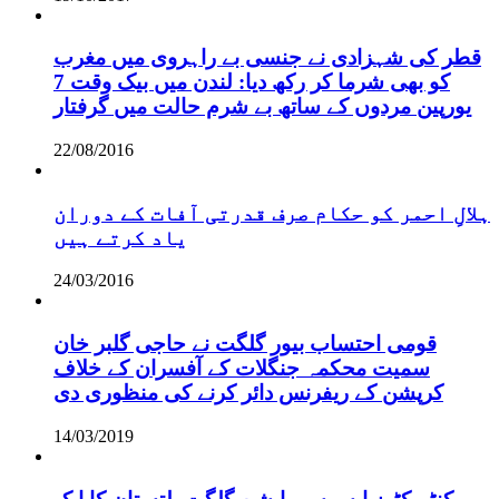
قطر کی شہزادی نے جنسی بے راہروی میں مغرب
کو بھی شرما کر رکھ دیا: لندن میں بیک وقت 7
یورپین مردوں کے ساتھ بے شرم حالت میں گرفتار
22/08/2016
ہلالِ احمر کو حکام صرف قدرتی آفات کے دوران
یاد کرتے ہیں
24/03/2016
قومی احتساب بیور گلگت نے حاجی گلبر خان
سمیت محکمہ جنگلات کے آفسران کے خلاف
کرپشن کے ریفرنس دائر کرنے کی منظوری دی
14/03/2019