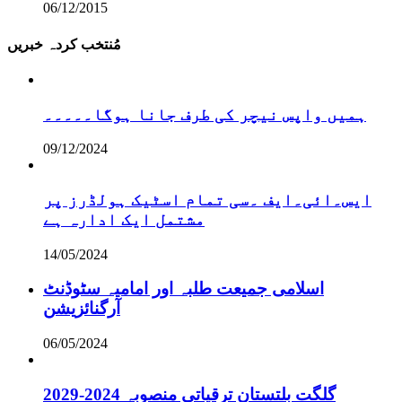
06/12/2015
مُنتخب کردہ خبریں
ہمیں واپس نیچر کی طرف جانا ہوگا۔۔۔۔۔
09/12/2024
ایس۔ائی۔ایف ۔سی تمام اسٹیک ہولڈرز پر
مشتمل ایک ادارہ ہے
14/05/2024
اسلامی جمیعت طلبہ اور امامیہ سٹوڈنٹ
آرگنائزیشن
06/05/2024
گلگت بلتستان ترقیاتی منصوبہ 2024-2029