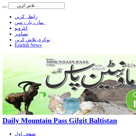
رابطہ کریں
ہمارے بارے میں
انٹرویو
تصاویر
نوکری تلاش کریں
English News
Daily Mountain Pass Gilgit Baltistan
صفحہ اول