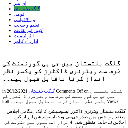
ای پیپر
گلگت بلتستان
قومی
بین الاقوامی
تعلیم و صحت
کھیل اور ثقافت
انٹر ٹینمنٹ
اداریہ / کالمز
گلگت بلتستان میں جی بی گورنمنٹ کی
طرف سے ویٹرنری ڈاکٹرز کو یکسر نظر
انداز کرنا ناقابل قبول ہیے۔۔
on گلگت بلتستان
Comments Off
گلگت بلتستان
26/12/2021
in
میں جی بی گورنمنٹ کی طرف سے ویٹرنری ڈاکٹرز کو
868 Views
یکسر نظر انداز کرنا ناقابل قبول ہیے۔۔
گلگت بلتستان ویٹرنری ڈاکٹرز ایسوسیشن کا ایک ہنگامی اجلاس
منعقد ہوا جس میں صدر جی-بی ویٹ ایسوسیشن اور اراکینِ
اجلاس نے حالیہ منظور شدہ 4 ہزار اسامیوں میں حکومت کی
طرف سے ویٹرنری ڈاکٹرز کو یکسر نظر انداز کرنے پر