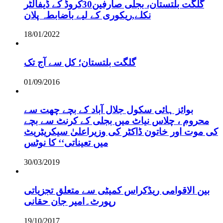
گلگت بلتستان، بجلی صارفین30کروڈ کے ڈیفالٹر
نکلے,ریکوری کے لیے باضابطہ پلان
18/01/2022
گلگت بلتستان؛ کل سے آج تک
01/09/2016
بوائز ہائی سکول جلال آباد کے بچے چھت سے
محروم ، چلاس نیاٹ میں بجلی کے کرنٹ سے بچے
کی موت اور خاتون ڈاکٹر کی وزیراعلیٰ سیکریٹریٹ
میں تعیناتی‘‘ کا نوٹس
30/03/2019
بین الاقوامی ریڈکراس کمیٹی سے متعلق تجزیاتی
رپورٹ۔امیر جان حقانی
19/10/2017