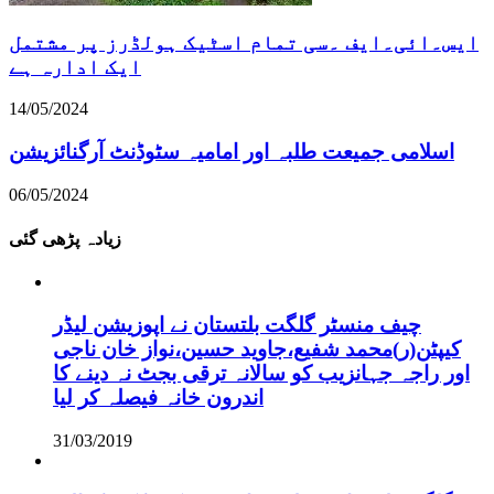
ایس۔ائی۔ایف ۔سی تمام اسٹیک ہولڈرز پر مشتمل
ایک ادارہ ہے
14/05/2024
اسلامی جمیعت طلبہ اور امامیہ سٹوڈنٹ آرگنائزیشن
06/05/2024
زیادہ پڑھی گئی
چیف منسٹر گلگت بلتستان نے اپوزیشن لیڈر
کیپٹن(ر)محمد شفیع،جاوید حسین،نواز خان ناجی
اور راجہ جہانزیب کو سالانہ ترقی بجٹ نہ دینے کا
اندرون خانہ فیصلہ کر لیا
31/03/2019