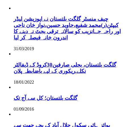
چیف منسٹر گلگت بلتستان نے اپوزیشن لیڈر
کیپٹن(ر)محمد شفیع،جاوید حسین،نواز خان ناجی
اور راجہ جہانزیب کو سالانہ ترقی بجٹ نہ دینے کا
اندرون خانہ فیصلہ کر لیا
31/03/2019
گلگت بلتستان، بجلی صارفین30کروڈ کے ڈیفالٹر
نکلے,ریکوری کے لیے باضابطہ پلان
18/01/2022
گلگت بلتستان؛ کل سے آج تک
01/09/2016
بوائز ہائی سکول جلال آباد کے بچے چھت سے