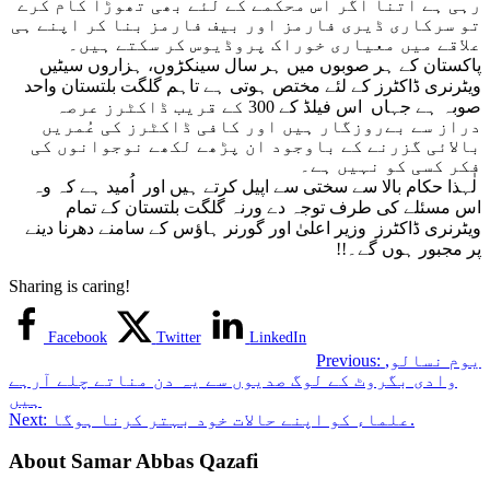
رہی ہے اتنا اگر اس محکمے کے لئے بھی تھوڑا کام کرے
تو سرکاری ڈیری فارمز اور بیف فارمز بنا کر اپنے ہی
علاقے میں معیاری خوراک پروڈیوس کر سکتے ہیں۔
پاکستان کے ہر صوبوں میں ہر سال سینکڑوں، ہزاروں سیٹیں
ویٹرنری ڈاکٹرز کے لئے مختص ہوتی ہے تاہم گلگت بلتستان واحد
صوبہ ہے جہاں اس فیلڈ کے 300 کے قریب ڈاکٹرز عرصہ
دراز سے بےروزگار ہیں اور کافی ڈاکٹرز کی عُمریں
بالائی گزرنے کے باوجود ان پڑھے لکھے نوجوانوں کی
فکر کسی کو نہیں ہے۔
لٰہذا حکام بالا سے سختی سے اپیل کرتے ہیں اور اُمید ہے کہ وہ
اس مسئلے کی طرف توجہ دے ورنہ گلگت بلتستان کے تمام
ویٹرنری ڈاکٹرز وزیر اعلیٰ اور گورنر ہاؤس کے سامنے دھرنا دینے
پر مجبور ہوں گے۔!!
Sharing is caring!
Facebook
Twitter
LinkedIn
یوم نسالو,
Previous:
وادی بگروٹ کے لوگ صدیوں سے یہ دن مناتے چلے آرہے
ہیں
علماء کو اپنے حالات خود بہتر کرنا ہوگا.
Next:
About Samar Abbas Qazafi