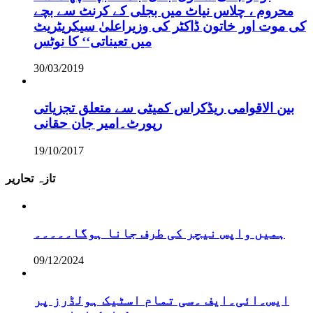
محروم ، چلاس نیاٹ میں بجلی کے کرنٹ سے بچے
کی موت اور خاتون ڈاکٹر کی وزیراعلیٰ سیکریٹریٹ
میں تعیناتی‘‘ کا نوٹس
30/03/2019
بین الاقوامی ریڈکراس کمیٹی سے متعلق تجزیاتی
رپورٹ۔امیر جان حقانی
19/10/2017
تازہ تحاریر
ہمیں واپس نیچر کی طرف جانا ہوگا۔۔۔۔۔
09/12/2024
ایس۔ائی۔ایف ۔سی تمام اسٹیک ہولڈرز پر