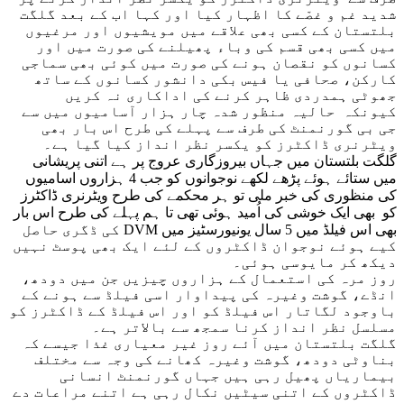
شدید غم و غصّے کا اظہار کیا اور کہا اب کے بعد گلگت
بلتستان کے کسی بھی علاقے میں مویشیوں اور مرغیوں
میں کسی بھی قسم کی وباء پھیلنے کی صورت میں اور
کسانوں کو نقصان ہونے کی صورت میں کوئی بھی سماجی
کارکن، صحافی یا فیس بکی دانشور کسانوں کے ساتھ
جھوٹی ہمدردی ظاہر کرنے کی اداکاری نہ کریں
کیونکہ حالیہ منظور شدہ چار ہزار آسامیوں میں سے
جی بی گورنمنٹ کی طرف سے پہلے کی طرح اس بار بھی
ویٹرنری ڈاکٹرز کو یکسر نظر انداز کیا گیا ہے۔
گلگت بلتستان میں جہاں بیروزگاری عروج پر ہے اتنی پریشانی
میں ستائے ہوئے پڑھے لکھے نوجوانوں کو جب 4 ہزاروں اسامیوں
کی منظوری کی خبر ملی تو ہر محکمے کی طرح ویٹرنری ڈاکٹرز
کو بھی ایک خوشی کی اُمید ہوئی تھی تا ہم پہلے کی طرح اس بار
بھی اس فیلڈ میں 5 سال یونیورسٹیز میں DVM کی ڈگری حاصل
کیے ہوئے نوجوان ڈاکٹروں کے لئے ایک بھی پوسٹ نہیں
دیکھ کر مایوسی ہوئی۔
روز مرہ کی استعمال کے ہزاروں چیزیں جن میں دودھ،
انڈے، گوشت وغیرہ کی پیداوار اسی فیلڈ سے ہونے کے
باوجود لگاتار اس فیلڈ کو اور اس فیلڈ کے ڈاکٹرز کو
مسلسل نظر انداز کرنا سمجھ سے بالاتر ہے۔
گلگت بلتستان میں آئے روز غیر معیاری غذا جیسے کہ
بناوٹی دودھ، گوشت وغیرہ کھانے کی وجہ سے مختلف
بیماریاں پھیل رہی ہیں جہاں گورنمنٹ انسانی
ڈاکٹروں کے اتنی سیٹیں نکال رہی ہے اتنے مراعات دے