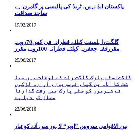
پاکستان ایڈ نہیں، ٹریڈ کی پالیسی پر گامزن ہے
ساجد صداقت
19/02/2019
,گلگت،اہلسنت کیلئے فطرانہ فی کس70روپے
مقررفقہ جعفریہ کیلئے فطرانہ 100روپے مقرر
25/06/2017
گلگت: سٹی پارک گلگت رات کے اوقات میں فحا
شت کا اڈہ بن گیا، نوسرباز، آوارہ لڑکوں
نے شہریوں کو سٹی پارک میں وقت گذارنا
محال کر دیا ہے
22/06/2016
بین الاقوامی سروس ”اوبر“ لاہور میں آنے کو تیار