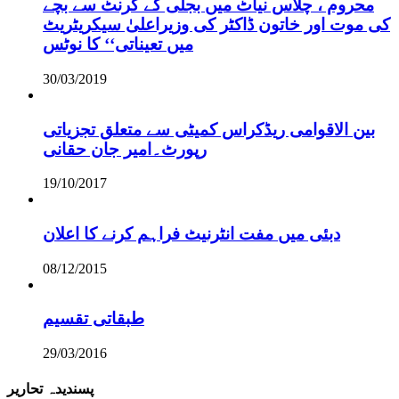
محروم ، چلاس نیاٹ میں بجلی کے کرنٹ سے بچے
کی موت اور خاتون ڈاکٹر کی وزیراعلیٰ سیکریٹریٹ
میں تعیناتی‘‘ کا نوٹس
30/03/2019
بین الاقوامی ریڈکراس کمیٹی سے متعلق تجزیاتی
رپورٹ۔امیر جان حقانی
19/10/2017
دبئی میں مفت انٹرنیٹ فراہم کرنے کا اعلان
08/12/2015
طبقاتی تقسیم
29/03/2016
پسندیدہ تحاریر