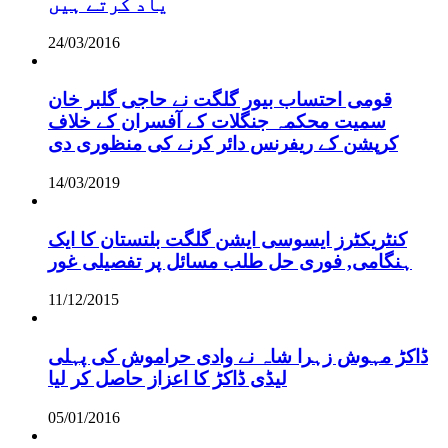
یاد کرتے ہیں
24/03/2016
قومی احتساب بیور گلگت نے حاجی گلبر خان
سمیت محکمہ جنگلات کے آفسران کے خلاف
کرپشن کے ریفرنس دائر کرنے کی منظوری دی
14/03/2019
کنٹریکٹرز ایسوسی ایشن گلگت بلتستان کا ایک
ہنگامی, فوری حل طلب مسائل پر تفصیلی غور
11/12/2015
ڈاکڑ مہوش زہرا شاہ نے وادی حراموش کی پہلی
لیڈی ڈاکڑ کا اعزاز حاصل کر لیا
05/01/2016