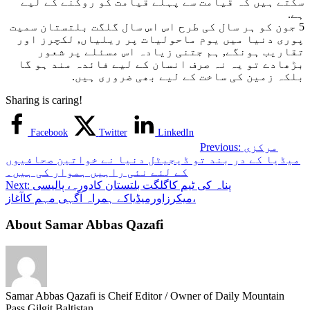
سکتے ہیں کہ قیامت سے پہلے قیامت کو روکنے کے لیے
ہے.
5 جون کو ہر سال کی طرح اس اس سال گلگت بلتستان سمیت
پوری دنیا میں یوم ماحولیات پر ریلیاں, لکچرز اور
تقاریب ہونگے, ہم جتنی زیادہ اس مسئلے پر شعور
بڑھادے تو یہ نہ صرف انسان کے لیے فائدہ مند ہو گا
بلکہ زمین کی ساخت کے لیے بھی ضروری ہیں.
Sharing is caring!
Facebook
Twitter
LinkedIn
مرکزی
Previous:
میڈیا کے در بند تو ڈیجیٹل دنیا نے خواتین صحافیوں
کے لئے نئی راہیں ہموار کی ہیں۔
پناہ کی ٹیم کاگلگت بلتستان کادورہ، پالیسی
Next:
میکرزاورمیڈیاکے ہمراہ آگہی مہم کاآغاز،
About Samar Abbas Qazafi
Samar Abbas Qazafi is Cheif Editor / Owner of Daily Mountain
Pass Gilgit Baltistan