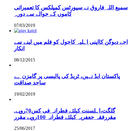
سمیع اللہ فاروق نے سپورٹس کمپلکس کا تعمیراتی
کاموں کے حوالے سے دورہ
07/03/2019
اجے دیوگن کااپنی اہلیہ کاجول کو فلم میں لینے سے
انکار
08/12/2015
پاکستان ایڈ نہیں، ٹریڈ کی پالیسی پر گامزن ہے
ساجد صداقت
19/02/2019
,گلگت،اہلسنت کیلئے فطرانہ فی کس70روپے
مقررفقہ جعفریہ کیلئے فطرانہ 100روپے مقرر
25/06/2017