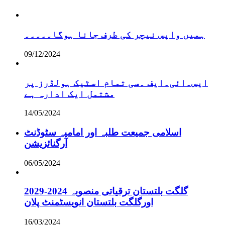
ہمیں واپس نیچر کی طرف جانا ہوگا۔۔۔۔۔
09/12/2024
ایس۔ائی۔ایف ۔سی تمام اسٹیک ہولڈرز پر
مشتمل ایک ادارہ ہے
14/05/2024
اسلامی جمیعت طلبہ اور امامیہ سٹوڈنٹ
آرگنائزیشن
06/05/2024
گلگت بلتستان ترقیاتی منصوبہ 2024-2029
اورگلگت بلتستان انویسٹمنٹ پلان
16/03/2024