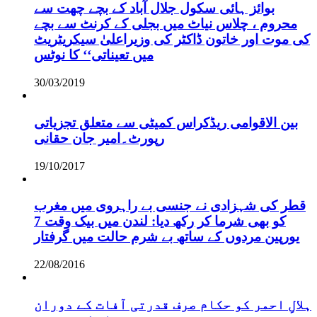
بوائز ہائی سکول جلال آباد کے بچے چھت سے
محروم ، چلاس نیاٹ میں بجلی کے کرنٹ سے بچے
کی موت اور خاتون ڈاکٹر کی وزیراعلیٰ سیکریٹریٹ
میں تعیناتی‘‘ کا نوٹس
30/03/2019
بین الاقوامی ریڈکراس کمیٹی سے متعلق تجزیاتی
رپورٹ۔امیر جان حقانی
19/10/2017
قطر کی شہزادی نے جنسی بے راہروی میں مغرب
کو بھی شرما کر رکھ دیا: لندن میں بیک وقت 7
یورپین مردوں کے ساتھ بے شرم حالت میں گرفتار
22/08/2016
ہلالِ احمر کو حکام صرف قدرتی آفات کے دوران