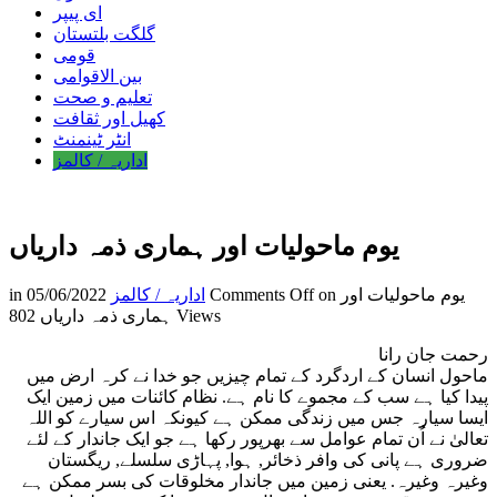
ای پیپر
گلگت بلتستان
قومی
بین الاقوامی
تعلیم و صحت
کھیل اور ثقافت
انٹر ٹینمنٹ
اداریہ / کالمز
یوم ماحولیات اور ہماری ذمہ داریاں
on یوم ماحولیات اور
Comments Off
اداریہ / کالمز
05/06/2022
in
802 Views
ہماری ذمہ داریاں
رحمت جان رانا
ماحول انسان کے اردگرد کے تمام چیزیں جو خدا نے کرہ ارض میں
پیدا کیا ہے سب کے مجموے کا نام ہے. نظام کائنات میں زمین ایک
ایسا سیارہ جس میں زندگی ممکن ہے کیونکہ اس سیارے کو اللہ
تعالیٰ نے اُن تمام عوامل سے بھرپور رکھا ہے جو ایک جاندار کے لئے
ضروری ہے پانی کی وافر ذخائر, ہوا, پہاڑی سلسلے, ریگستان
وغیرہ وغیرہ. یعنی زمین میں جاندار مخلوقات کی بسر ممکن ہے