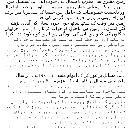
زمین مشرق سے مغرب یا شمال سے جنوب ایک ہی تسلسل میں
نہیں ہے بلکہ مختلف خطوں میں تقسیم ہے. اور ہر خطہ اپنا نرالہ
اور دلچسپ خصوصیات کے حامل ہیں جیسا کہ ساۂبریا میں برف
کی راج ہوتی تو وہی افریقہ میں گرمی کی حد.
زمین میں وقت کے ساتھ ساتھ جوں جوں انسان کی آبادی بڑھتی
گئی انسان نے زمین کی ماحول کو خراب کر تا رہا ہے. وہ خرابیاں
جنگلوں کی کٹاؤ ہو, پانی کی آلودگی ہو یا ہوا کو ملاوٹ ذدہ کرنا.
ہر ملک اور ہر خطہ کسی نہ کسی طریقے سے ماحول کو
خراب کر رہی ہے. صنعتی دنیا میں دیکھے تو وہاں
قدرتی ہوا میں زہریلی گیسوں کی شمولیت عروج پر ہے
وہی پانی میں موجود آبی مخلوقات کی بھی نسل کشی ہو
رہا ہے جبکہ ترقی یافتہ ممالک میں جنگلات کی بے
انتہا کٹاؤ ہو رہی ہے اور زمین کی آلودگی بھی عروج
پر ہے.
انہی مسائل پر غور کر کے اقوام متحدہ نے 1973سے ہر سال
ماحولیاتی مسائل پر قابو پانے کے عزم سے 5 جون کو یوم
ماحولیات کے طور پر منارہی ہے.دنیا کے بشتر ممالک
میں ماحول کی مناسب سے واک, ریلیاں, سمینارز, اور
دیگر تقاریب کا انعقاد ہوتا ہے.
ماہرین کے مطابق پوری دنیا کو اس وقت ماحولیاتی
آلودگی کا سامنا ہے اور اس میں روز بروز خطرناک حد
تک اضافہ ہو رہا ہے جس سے لوگوں میں مہلک امراض
پیدا ہورہے ہے. اس کی زد میں میں ترقی یافتہ اور
ترقی پذیر ممالک دونوں شامل ہیں.
دنیا بھر میں ملٹی نیشنل غذائی کمپنیاں اپنی تیار