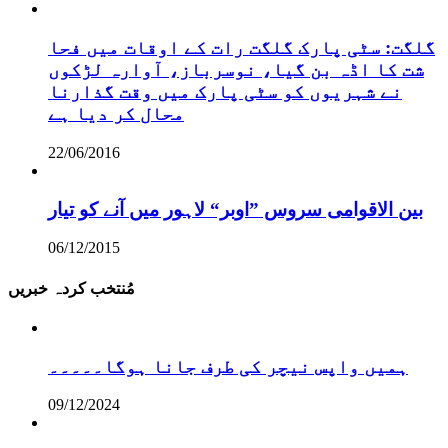
گلگت: سٹی پارک گلگت رات کے اوقات میں فحا
شت کا اڈہ بن گیا، نوسرباز، آوارہ لڑکوں
نے شہریوں کو سٹی پارک میں وقت گذارنا
محال کر دیا ہے
22/06/2016
بین الاقوامی سروس ”اوبر“ لاہور میں آنے کو تیار
06/12/2015
مُنتخب کردہ خبریں
ہمیں واپس نیچر کی طرف جانا ہوگا۔۔۔۔۔
09/12/2024