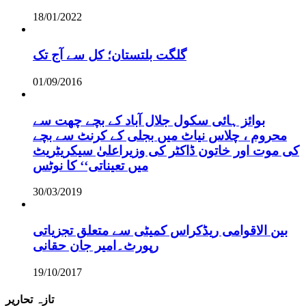
18/01/2022
گلگت بلتستان؛ کل سے آج تک
01/09/2016
بوائز ہائی سکول جلال آباد کے بچے چھت سے
محروم ، چلاس نیاٹ میں بجلی کے کرنٹ سے بچے
کی موت اور خاتون ڈاکٹر کی وزیراعلیٰ سیکریٹریٹ
میں تعیناتی‘‘ کا نوٹس
30/03/2019
بین الاقوامی ریڈکراس کمیٹی سے متعلق تجزیاتی
رپورٹ۔امیر جان حقانی
19/10/2017
تازہ تحاریر