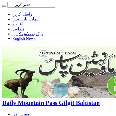
رابطہ کریں
ہمارے بارے میں
انٹرویو
تصاویر
نوکری تلاش کریں
English News
Daily Mountain Pass Gilgit Baltistan
صفحہ اول