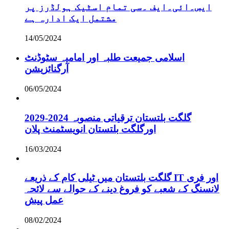
ایس۔ائی۔ایف ۔سی تمام اسٹیک ہولڈرز پر
مشتمل ایک ادارہ ہے
14/05/2024
اسلامی جمیعت طلبہ اور امامیہ سٹوڈنٹ
آرگنائزیشن
06/05/2024
گلگت بلتستان ترقیاتی منصوبہ 2024-2029
اورگلگت بلتستان انویسٹمنٹ پلان
16/03/2024
گلگت بلتستان میں ٹیلی کام کے ذریعے IT اور فری
لانسنگ کے شعبے کو فروغ دینے کے حوالے سے لائحہ
عمل پیش
08/02/2024