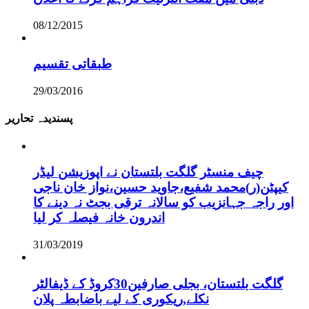
08/12/2015
طبقاتی تقسیم
29/03/2016
پسندیدہ تحاریر
چیف منسٹر گلگت بلتستان نے اپوزیشن لیڈر
کیپٹن(ر)محمد شفیع،جاوید حسین،نواز خان ناجی
اور راجہ جہانزیب کو سالانہ ترقی بجٹ نہ دینے کا
اندرون خانہ فیصلہ کر لیا
31/03/2019
گلگت بلتستان، بجلی صارفین30کروڈ کے ڈیفالٹر
نکلے,ریکوری کے لیے باضابطہ پلان