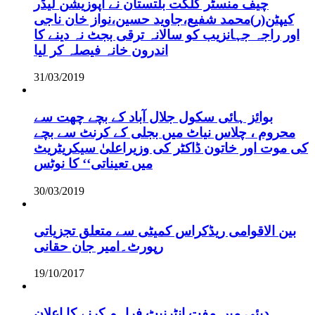
چیف منسٹر گلگت بلتستان نے اپوزیشن لیڈر
کیپٹن(ر)محمد شفیع،جاوید حسین،نواز خان ناجی
اور راجہ جہانزیب کو سالانہ ترقی بجٹ نہ دینے کا
اندرون خانہ فیصلہ کر لیا
31/03/2019
بوائز ہائی سکول جلال آباد کے بچے چھت سے
محروم ، چلاس نیاٹ میں بجلی کے کرنٹ سے بچے
کی موت اور خاتون ڈاکٹر کی وزیراعلیٰ سیکریٹریٹ
میں تعیناتی‘‘ کا نوٹس
30/03/2019
بین الاقوامی ریڈکراس کمیٹی سے متعلق تجزیاتی
رپورٹ۔امیر جان حقانی
19/10/2017
دبئی میں مفت انٹرنیٹ فراہم کرنے کا اعلان