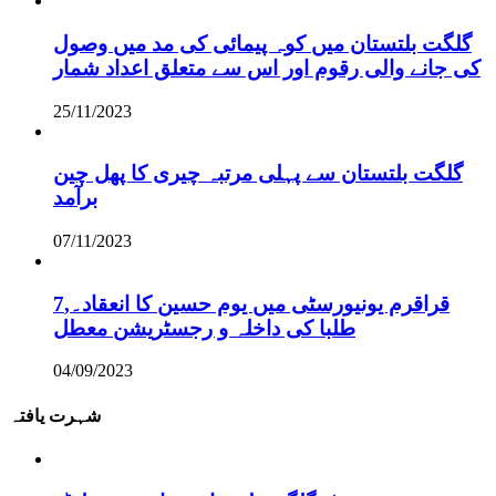
گلگت بلتستان میں کوہ پیمائی کی مد میں وصول
کی جانے والی رقوم اور اس سے متعلق اعداد شمار
25/11/2023
گلگت بلتستان سے پہلی مرتبہ چیری کا پھل چین
برآمد
07/11/2023
قراقرم یونیورسٹی میں یوم حسین کا انعقاد۔,7
طلبا کی داخلہ و رجسٹریشن معطل
04/09/2023
شہرت یافتہ