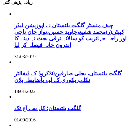
زیادہ پڑھی گئی
چیف منسٹر گلگت بلتستان نے اپوزیشن لیڈر
کیپٹن(ر)محمد شفیع،جاوید حسین،نواز خان ناجی
اور راجہ جہانزیب کو سالانہ ترقی بجٹ نہ دینے کا
اندرون خانہ فیصلہ کر لیا
31/03/2019
گلگت بلتستان، بجلی صارفین30کروڈ کے ڈیفالٹر
نکلے,ریکوری کے لیے باضابطہ پلان
18/01/2022
گلگت بلتستان؛ کل سے آج تک
01/09/2016