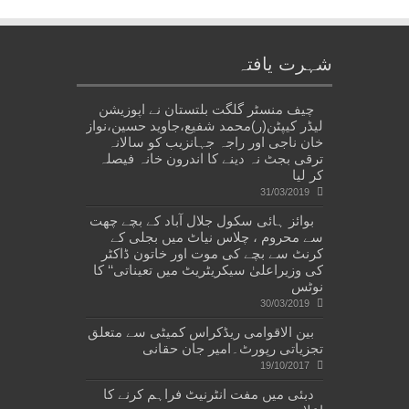
شہرت یافتہ
چیف منسٹر گلگت بلتستان نے اپوزیشن
لیڈر کیپٹن(ر)محمد شفیع،جاوید حسین،نواز
خان ناجی اور راجہ جہانزیب کو سالانہ
ترقی بجٹ نہ دینے کا اندرون خانہ فیصلہ
کر لیا
31/03/2019
بوائز ہائی سکول جلال آباد کے بچے چھت
سے محروم ، چلاس نیاٹ میں بجلی کے
کرنٹ سے بچے کی موت اور خاتون ڈاکٹر
کی وزیراعلیٰ سیکریٹریٹ میں تعیناتی‘‘ کا
نوٹس
30/03/2019
بین الاقوامی ریڈکراس کمیٹی سے متعلق
تجزیاتی رپورٹ۔امیر جان حقانی
19/10/2017
دبئی میں مفت انٹرنیٹ فراہم کرنے کا