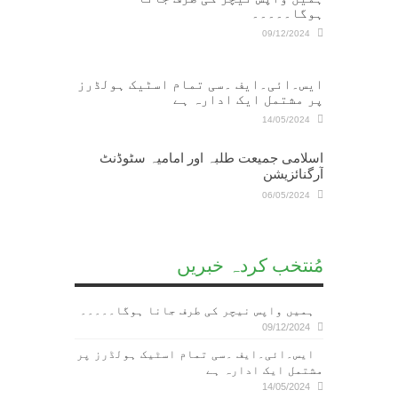
ہوگا۔۔۔۔۔
09/12/2024
ایس۔ائی۔ایف ۔سی تمام اسٹیک ہولڈرز
پر مشتمل ایک ادارہ ہے
14/05/2024
اسلامی جمیعت طلبہ اور امامیہ سٹوڈنٹ
آرگنائزیشن
06/05/2024
مُنتخب کردہ خبریں
ہمیں واپس نیچر کی طرف جانا ہوگا۔۔۔۔۔
09/12/2024
ایس۔ائی۔ایف ۔سی تمام اسٹیک ہولڈرز پر
مشتمل ایک ادارہ ہے
14/05/2024