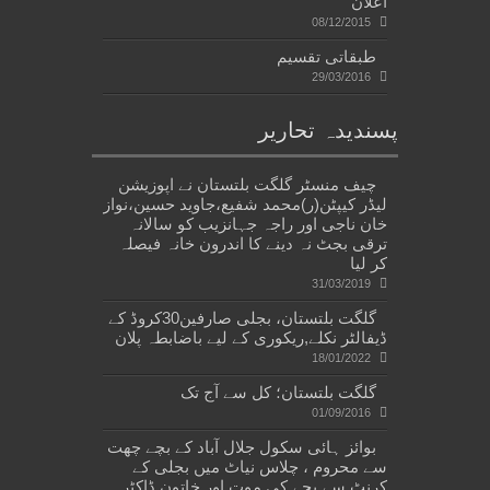
اعلان
08/12/2015
طبقاتی تقسیم
29/03/2016
پسندیدہ تحاریر
چیف منسٹر گلگت بلتستان نے اپوزیشن
لیڈر کیپٹن(ر)محمد شفیع،جاوید حسین،نواز
خان ناجی اور راجہ جہانزیب کو سالانہ
ترقی بجٹ نہ دینے کا اندرون خانہ فیصلہ
کر لیا
31/03/2019
گلگت بلتستان، بجلی صارفین30کروڈ کے
ڈیفالٹر نکلے,ریکوری کے لیے باضابطہ پلان
18/01/2022
گلگت بلتستان؛ کل سے آج تک
01/09/2016
بوائز ہائی سکول جلال آباد کے بچے چھت
سے محروم ، چلاس نیاٹ میں بجلی کے
کرنٹ سے بچے کی موت اور خاتون ڈاکٹر