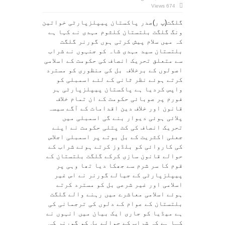
تحریک
674 Views
انصاف
کی
حکومت
گلگت(پ ر)صدر پاکستان پیپلزپارٹی خواتین
ریاست
ونگ گلگت بلتستان کلثوم مہدی نے کہا ہے
مدینہ
کا
کہ میں سلام پیش کرتی ہوں گورنر گلگت
نعرہ
لگا
بلتستان سید مہدی شاہ کو جنہوں نے شراب
کر
عوام
سے متعلق تحریک انصاف کی حکومت کے اسلامی
کے
اصولوں کے برخلاف بل کی منظوری کو مسترد
جذبات
سے
کرتے ہوئے نظر ثانی کے لئے اسمبلی کو
کھیل
رہی
واپس کردیا ہے پاکستان پیپلزپارٹی ہر
ہے
فورم پر صوبائی حکومت کے ان تمام خلاف
قانون اور خلاف دین اقدامات کے آگے سیسہ
پلائی ہوئی دیوار بنے گی اسمبلی میں
تحریک انصاف کی کٹ پتلی حکومت نے اپنے
جعلی اکثریت کے بل بوتے پر اسمبلی اجلاس
کی کاروائی کو بلڈوز کرتے ہوئے شراب کے
حوالے قانون سازی کرکے گلگت بلتستان کے
قوم کا سر شرم سے جھکا دیا تھا وہی پر
پیپلزپارٹی کے جیالے گورنر نے اس غیر
اسلامی اور غیر شرعی بل کو مسترد کرتے
ہوئے اسلامی معاشرے میں رہنے والے گلگت
بلتستان کے عوام کے دلوں کی ترجمانی کی
ہے میڈیا کو جاری ایک بیان میں انہوں نے
کہا ہے کہ شراب کے حوالے بل کو گورنر کی