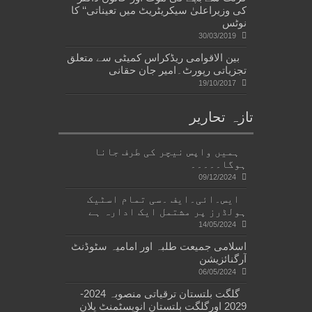
کی وزیراعلیٰ سیکریٹریٹ میں تعیناتی‘‘ کا
نوٹس
30/03/2019
بین الاقوامی ریڈکراس کمیٹی سے متعلق
تجزیاتی رپورٹ۔امیر جان حقانی
19/10/2017
تازہ تحاریر
ہمیں واپس نیچر کی طرف جانا
ہوگا۔۔۔۔۔
09/12/2024
ایس۔ائی۔ایف ۔سی تمام اسٹیک
ہولڈرز پر مشتمل ایک ادارہ ہے
14/05/2024
اسلامی جمیعت طلبہ اور امامیہ سٹوڈنٹ
آرگنائزیشن
06/05/2024
گلگت بلتستان ترقیاتی منصوبہ 2024-
2029 اورگلگت بلتستان انویسٹمنٹ پلان