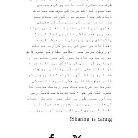
طرف سے مسترد کئے جانے پر کچھ سیاسی
جماعتوں کے اکابرین کی طرف سے بیانات
دیکھ کر بے افسوس ہوا گورنر مہدی سید
شاہ نے شراب بل کو مسترد کرکے حقیقی
معنوں میں اسلامی نظام کے نفاز میں اپنا
بھر پور حصہ ڈالا ہے انہوں نے کہا ہے کہ
پاکستان پیپلز پارٹی نے ہمیشہ ایسے
اقدامات کی نفی کی ہے جن کی وجہ سے ملک
اور وطن عزیز میں اسلامی نظام کو خطرہ لاحق
ہو چاہے وہ قادیانیوں کو غیر مسلم قرار
دینا ہو اور اسی کی پاداش میں قائد عوام
ذوالفقار علی بٹھو کی پھانسی میں چڑھ
جانا ہو یا نشہ آور اشیاء کے کاروبار کو
قابل جرم بنانا ہو مگر تحریک انصاف کی
حکومت جس طرح سے ملک میں ریاست مدینہ کا
نعرہ لگا کر عوام کے جذبات سے کھیل رہی
ہے اور عملی طور پر خطہ میں تحریک انصاف
کی حکومت میں مدینہ جیسی خصوصیات اور
اقدامات ہمیں کہی نظر نہیں آرہے ہیں۔۔۔
Sharing is caring!