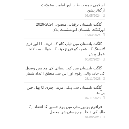
اسلامی جمیعت طلبہ اور امامیہ سٹوڈنٹ
آرگنائزیشن
06/05/2024
گلگت بلتستان ترقیاتی منصوبہ 2024-2029
اورگلگت بلتستان انویسٹمنٹ پلان
16/03/2024
گلگت بلتستان میں ٹیلی کام کے ذریعے IT اور فری
لانسنگ کے شعبے کو فروغ دینے کے حوالے سے لائحہ
عمل پیش
08/02/2024
گلگت بلتستان میں کوہ پیمائی کی مد میں وصول
کی جانے والی رقوم اور اس سے متعلق اعداد شمار
25/11/2023
گلگت بلتستان سے پہلی مرتبہ چیری کا پھل چین
برآمد
07/11/2023
قراقرم یونیورسٹی میں یوم حسین کا انعقاد۔,7
طلبا کی داخلہ و رجسٹریشن معطل
04/09/2023