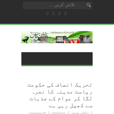
تحریک انصاف کی حکومت
ریاست مدینہ کا نعرہ
لگا کر عوام کے جذبات
سے کھیل رہی ہے
on
in
گلگت بلتستان
18/09/2022
Comments Off