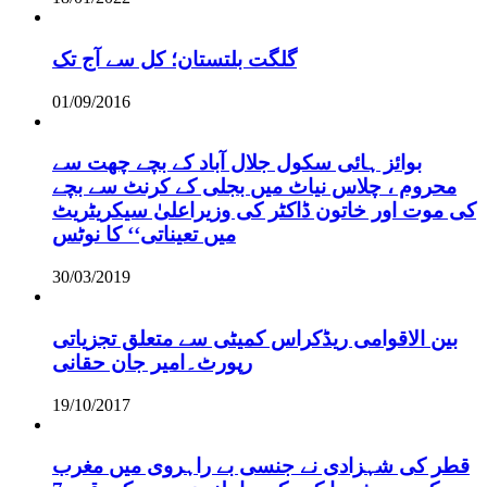
گلگت بلتستان؛ کل سے آج تک
01/09/2016
بوائز ہائی سکول جلال آباد کے بچے چھت سے
محروم ، چلاس نیاٹ میں بجلی کے کرنٹ سے بچے
کی موت اور خاتون ڈاکٹر کی وزیراعلیٰ سیکریٹریٹ
میں تعیناتی‘‘ کا نوٹس
30/03/2019
بین الاقوامی ریڈکراس کمیٹی سے متعلق تجزیاتی
رپورٹ۔امیر جان حقانی
19/10/2017
قطر کی شہزادی نے جنسی بے راہروی میں مغرب