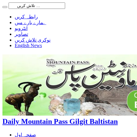
رابطہ کریں
ہمارے بارے میں
انٹرویو
تصاویر
نوکری تلاش کریں
English News
Daily Mountain Pass Gilgit Baltistan
صفحہ اول