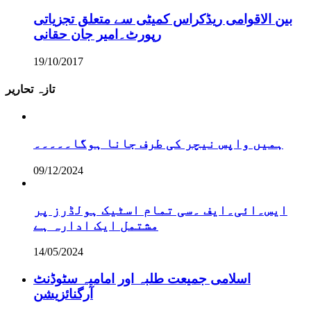
بین الاقوامی ریڈکراس کمیٹی سے متعلق تجزیاتی
رپورٹ۔امیر جان حقانی
19/10/2017
تازہ تحاریر
ہمیں واپس نیچر کی طرف جانا ہوگا۔۔۔۔۔
09/12/2024
ایس۔ائی۔ایف ۔سی تمام اسٹیک ہولڈرز پر
مشتمل ایک ادارہ ہے
14/05/2024
اسلامی جمیعت طلبہ اور امامیہ سٹوڈنٹ
آرگنائزیشن