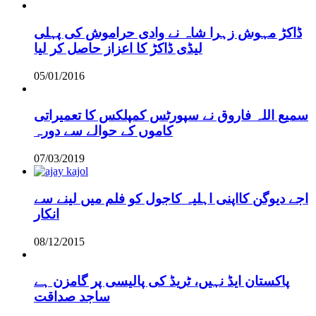
ڈاکڑ مہوش زہرا شاہ نے وادی حراموش کی پہلی
لیڈی ڈاکڑ کا اعزاز حاصل کر لیا
05/01/2016
سمیع اللہ فاروق نے سپورٹس کمپلکس کا تعمیراتی
کاموں کے حوالے سے دورہ
07/03/2019
اجے دیوگن کااپنی اہلیہ کاجول کو فلم میں لینے سے
انکار
08/12/2015
پاکستان ایڈ نہیں، ٹریڈ کی پالیسی پر گامزن ہے
ساجد صداقت