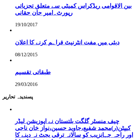
بین الاقوامی ریڈکراس کمیٹی سے متعلق تجزیاتی
رپورٹ۔امیر جان حقانی
19/10/2017
دبئی میں مفت انٹرنیٹ فراہم کرنے کا اعلان
08/12/2015
طبقاتی تقسیم
29/03/2016
پسندیدہ تحاریر
چیف منسٹر گلگت بلتستان نے اپوزیشن لیڈر
کیپٹن(ر)محمد شفیع،جاوید حسین،نواز خان ناجی
اور راجہ جہانزیب کو سالانہ ترقی بجٹ نہ دینے کا