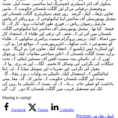
سکول آف انٹر ڈسپلنری انجینئرنگ اینڈ سائنسز، نسٹ ایبل، نسٹ
قریب
پروفیشنل ترقیاتی مرکز اور گلگت بلتستان حکومت کے مابین
میں
تعاون بڑھانے کیلئے گزشتہ روز چیف سیکریٹری گلگت بلتستان اور
گلگت
نیشنل یونیورسٹی آف سائنس اینڈ ٹیکنولوجی کے پرو ریکٹر ائر وائس
بلتستان
مارشل رضوان ریاض نے فوری طور اقدامات بروئے کار لانے کا
کا
فیصلہ کیا تھا۔ نیشنل یونیورسٹی آف سائنس اینڈ ٹیکنولوجی گلگت
دورہ
بلتستان میں آئی ٹی کے شعبے کی ترقی اور طلباء کے استعداد کار
کرے
میں اضافے کیلئے تربیتی پروگرام سمیت پرائمری سکولوں کے طلباء
گی
کو مصنوعی ذہانت سکھانے، انٹرپرینورشپ کے مواقع فراہم کرنے
اور اسٹارٹ اپس ایکسپو کے انعقاد کیلئے تعاون فراہم کریگا۔ مزید
برآں، نسٹ گلگت بلتستان کے اعلیٰ سیاحتی مقامات کیلئے ورچوئل
ٹورز کے لیے تکنیکی مدد سمیت آفس آف سسٹین ایبلٹی کے تحت
جنگلات کی نگرانی، آبی وسائل کا تخمینہ لگانے، اور شہری ہوا کے
معیار کی نگرانی، اور نشریات اور سوشل میڈیا کے لیے ڈیٹا
اینالیٹکس کے استعمال کیلئے تکنیکی سہولیات بہم پہنچائے گا۔
نسٹ اور گلگت بلتستان حکومت کے مابین کئے گئے مفاہمتی
یاداشت کو عملی جامہ پہنانے کے لیے نسٹ کے تکنیکی ماہرین کی
ایک ٹیم مستقبل قریب میں گلگت بلتستان کا دورہ کرے گی
Sharing is caring!
Facebook
Twitter
LinkedIn
لینڈ ریفارمز:
Previous: