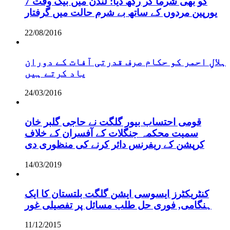
کو بھی شرما کر رکھ دیا: لندن میں بیک وقت 7
یورپین مردوں کے ساتھ بے شرم حالت میں گرفتار
22/08/2016
ہلالِ احمر کو حکام صرف قدرتی آفات کے دوران
یاد کرتے ہیں
24/03/2016
قومی احتساب بیور گلگت نے حاجی گلبر خان
سمیت محکمہ جنگلات کے آفسران کے خلاف
کرپشن کے ریفرنس دائر کرنے کی منظوری دی
14/03/2019
کنٹریکٹرز ایسوسی ایشن گلگت بلتستان کا ایک
ہنگامی, فوری حل طلب مسائل پر تفصیلی غور
11/12/2015