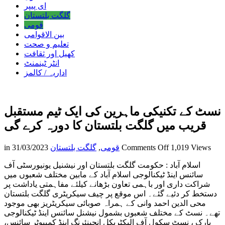
ای پیپر
گلگت بلتستان
قومی
بین الاقوامی
تعلیم و صحت
کھیل اور ثقافت
انٹر ٹینمنٹ
اداریہ / کالمز
نسٹ کے تکنیکی ماہرین کی ایک ٹیم مستقبل
قریب میں گلگت بلتستان کا دورہ کرے گی
on
1,019 Views
Comments Off
قومی
,
گلگت بلتستان
31/03/2023
in
نسٹ
اسلام آباد : حکومت گلگت بلتستان اور نیشنیل یونیورسٹی آف
کے
سائنس اینڈ ٹیکنالوجی اسلام آباد کے مابین مختلف شعبوں میں
تکنیکی
شراکت داری اور باہمی تعاون بڑھانے کیلئے مفاہمتی یاداشت پر
ماہرین
دستخط کر دئیے گئے۔ اس موقع پر چیف سیکریٹری گلگت بلتستان
کی
محی الدین احمد وانی کے ہمراہ صوبائی سیکریٹریز بھی موجود
ایک
تھے۔ نسٹ کے مختلف شعبوں بشمول نیشنل سائنس اینڈ ٹیکنالوجی
ٹیم
پارک ، نسٹ سکول آف الیکٹریکل انجینئرنگ اینڈ کمپیوٹر سائنس،
مستقبل