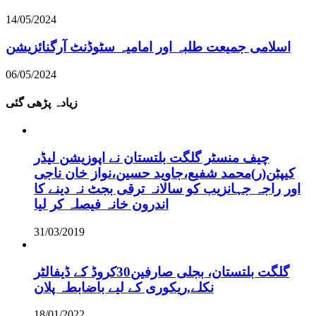
14/05/2024
اسلامی جمیعت طلبہ اور امامیہ سٹوڈنٹ آرگنائزیشن
06/05/2024
زیادہ پڑھی گئی
چیف منسٹر گلگت بلتستان نے اپوزیشن لیڈر
کیپٹن(ر)محمد شفیع،جاوید حسین،نواز خان ناجی
اور راجہ جہانزیب کو سالانہ ترقی بجٹ نہ دینے کا
اندرون خانہ فیصلہ کر لیا
31/03/2019
گلگت بلتستان، بجلی صارفین30کروڈ کے ڈیفالٹر
نکلے,ریکوری کے لیے باضابطہ پلان
18/01/2022