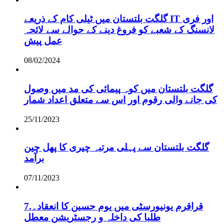
گلگت بلتستان میں ٹیلی کام کے ذریعے IT اور فری
لانسنگ کے شعبے کو فروغ دینے کے حوالے سے لائحہ
عمل پیش
08/02/2024
گلگت بلتستان میں کوہ پیمائی کی مد میں وصول
کی جانے والی رقوم اور اس سے متعلق اعداد شمار
25/11/2023
گلگت بلتستان سے پہلی مرتبہ چیری کا پھل چین
برآمد
07/11/2023
قراقرم یونیورسٹی میں یوم حسین کا انعقاد۔,7
طلبا کی داخلہ و رجسٹریشن معطل