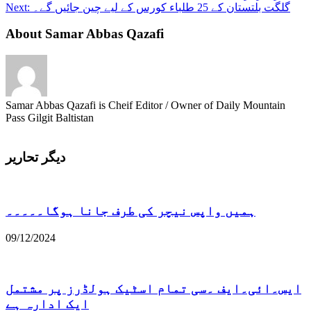
گلگت بلتستان کے 25 طلباء کورس کے لیے چین جائیں گے۔
Next:
About Samar Abbas Qazafi
Samar Abbas Qazafi is Cheif Editor / Owner of Daily Mountain
Pass Gilgit Baltistan
دیگر تحاریر
ہمیں واپس نیچر کی طرف جانا ہوگا۔۔۔۔۔
09/12/2024
ایس۔ائی۔ایف ۔سی تمام اسٹیک ہولڈرز پر مشتمل
ایک ادارہ ہے