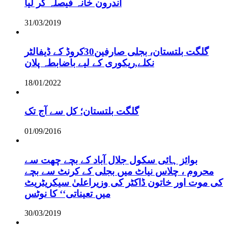
اندرون خانہ فیصلہ کر لیا
31/03/2019
گلگت بلتستان، بجلی صارفین30کروڈ کے ڈیفالٹر
نکلے,ریکوری کے لیے باضابطہ پلان
18/01/2022
گلگت بلتستان؛ کل سے آج تک
01/09/2016
بوائز ہائی سکول جلال آباد کے بچے چھت سے
محروم ، چلاس نیاٹ میں بجلی کے کرنٹ سے بچے
کی موت اور خاتون ڈاکٹر کی وزیراعلیٰ سیکریٹریٹ
میں تعیناتی‘‘ کا نوٹس
30/03/2019