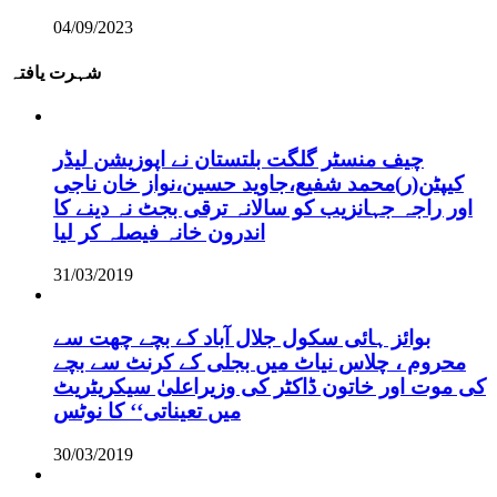
04/09/2023
شہرت یافتہ
چیف منسٹر گلگت بلتستان نے اپوزیشن لیڈر
کیپٹن(ر)محمد شفیع،جاوید حسین،نواز خان ناجی
اور راجہ جہانزیب کو سالانہ ترقی بجٹ نہ دینے کا
اندرون خانہ فیصلہ کر لیا
31/03/2019
بوائز ہائی سکول جلال آباد کے بچے چھت سے
محروم ، چلاس نیاٹ میں بجلی کے کرنٹ سے بچے
کی موت اور خاتون ڈاکٹر کی وزیراعلیٰ سیکریٹریٹ
میں تعیناتی‘‘ کا نوٹس
30/03/2019