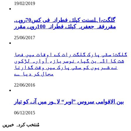
19/02/2019
,گلگت،اہلسنت کیلئے فطرانہ فی کس70روپے
مقررفقہ جعفریہ کیلئے فطرانہ 100روپے مقرر
25/06/2017
گلگت: سٹی پارک گلگت رات کے اوقات میں فحا
شت کا اڈہ بن گیا، نوسرباز، آوارہ لڑکوں
نے شہریوں کو سٹی پارک میں وقت گذارنا
محال کر دیا ہے
22/06/2016
بین الاقوامی سروس ”اوبر“ لاہور میں آنے کو تیار
06/12/2015
مُنتخب کردہ خبریں