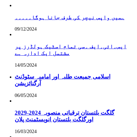
ہمیں واپس نیچر کی طرف جانا ہوگا۔۔۔۔۔
09/12/2024
ایس۔ائی۔ایف ۔سی تمام اسٹیک ہولڈرز پر
مشتمل ایک ادارہ ہے
14/05/2024
اسلامی جمیعت طلبہ اور امامیہ سٹوڈنٹ
آرگنائزیشن
06/05/2024
گلگت بلتستان ترقیاتی منصوبہ 2024-2029
اورگلگت بلتستان انویسٹمنٹ پلان
16/03/2024