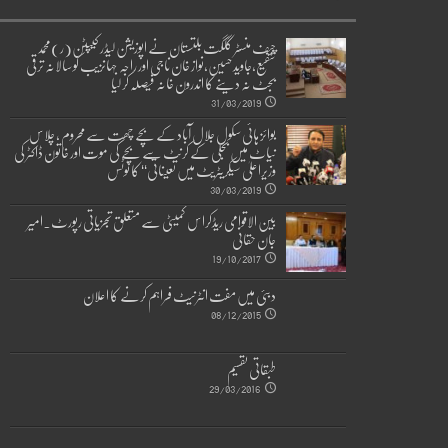
چیف منسٹر گلگت بلتستان نے اپوزیشن لیڈر کیپٹن(ر)محمد
شفیع،جاوید حسین،نواز خان ناجی اور راجہ جہانزیب کو سالانہ ترقی
بجٹ نہ دینے کا اندرون خانہ فیصلہ کر لیا
31/03/2019
بوائز ہائی سکول جلال آباد کے بچے چھت سے محروم ، چلاس
نیاٹ میں بجلی کے کرنٹ سے بچے کی موت اور خاتون ڈاکٹر کی
وزیراعلیٰ سیکریٹریٹ میں تعیناتی‘‘ کا نوٹس
30/03/2019
بین الاقوامی ریڈکراس کمیٹی سے متعلق تجزیاتی رپورٹ۔امیر
جان حقانی
19/10/2017
دبئی میں مفت انٹرنیٹ فراہم کرنے کا اعلان
08/12/2015
طبقاتی تقسیم
29/03/2016