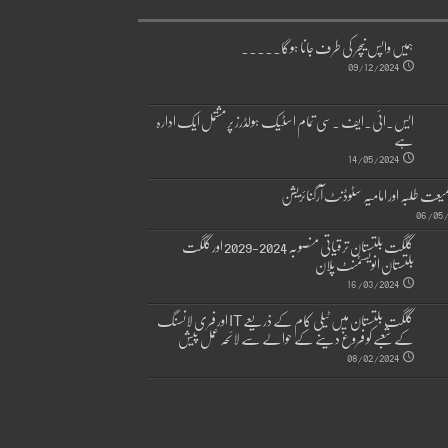
ہمیں واپس نیچر کی طرف جانا ہوگا۔۔۔۔۔
09/12/2024
ایس۔ائی۔ایف ۔سی تمام اسٹیک ہولڈرز پر مشتمل ایک ادارہ
ہے
14/05/2024
یعت طلبہ اور امامیہ سٹوڈنٹ آرگنائزیشن
06/05/
گلگت بلتستان ترقیاتی منصوبہ 2024-2029 اورگلگت
بلتستان انویسٹمنٹ پلان
16/03/2024
گلگت بلتستان میں ٹیلی کام کے ذریعے IT اور فری لانسنگ
کے شعبے کو فروغ دینے کے حوالے سے لائحہ عمل پیش
08/02/2024