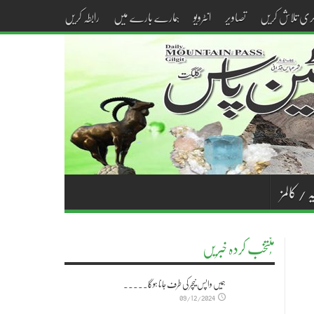
کری تلاش کریں
تصاویر
انٹرویو
ہمارے بارے میں
رابطہ کریں
ہ / کالمز
مُنتخب کردہ خبریں
ہمیں واپس نیچر کی طرف جانا ہوگا۔۔۔۔۔
09/12/2024