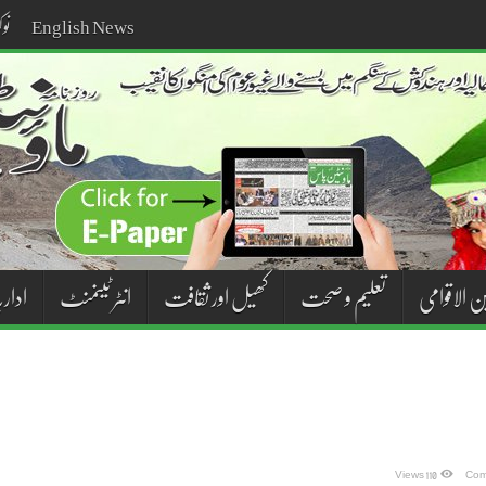
English News
نو
ن الاقوامی
تعلیم و صحت
کھیل اور ثقافت
انٹر ٹینمنٹ
اداری
on
110 Views
Com