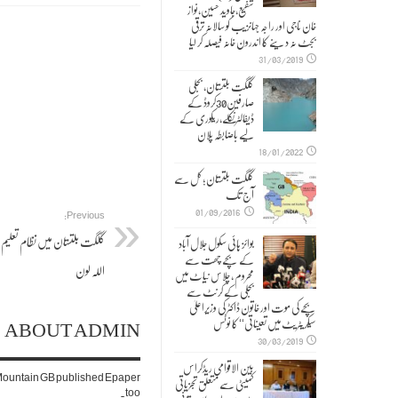
شفیع،جاوید حسین،نواز
خان ناجی اور راجہ جہانزیب کو سالانہ ترقی
بجٹ نہ دینے کا اندرون خانہ فیصلہ کر لیا
31/03/2019
گلگت بلتستان، بجلی
صارفین30کروڈ کے
ڈیفالٹر نکلے,ریکوری کے
لیے باضابطہ پلان
18/01/2022
گلگت بلتستان؛ کل سے
آج تک
01/09/2016
Previous:
گلگت بلتستان میں نظام تعلی
بوائز ہائی سکول جلال آباد
کے بچے چھت سے
اللہ لون
محروم ، چلاس نیاٹ میں
بجلی کے کرنٹ سے
بچے کی موت اور خاتون ڈاکٹر کی وزیراعلیٰ
ABOUT ADMIN
سیکریٹریٹ میں تعیناتی‘‘ کا نوٹس
30/03/2019
بین الاقوامی ریڈکراس
. Mountain GB published Epaper
کمیٹی سے متعلق تجزیاتی
too.