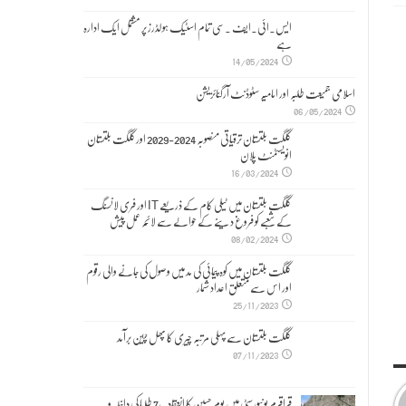
ایس۔ائی۔ایف ۔سی تمام اسٹیک ہولڈرز پر مشتمل ایک ادارہ
ہے
14/05/2024
اسلامی جمیعت طلبہ اور امامیہ سٹوڈنٹ آرگنائزیشن
06/05/2024
گلگت بلتستان ترقیاتی منصوبہ 2024-2029 اورگلگت بلتستان
انویسٹمنٹ پلان
16/03/2024
گلگت بلتستان میں ٹیلی کام کے ذریعے IT اور فری لانسنگ
کے شعبے کو فروغ دینے کے حوالے سے لائحہ عمل پیش
08/02/2024
گلگت بلتستان میں کوہ پیمائی کی مد میں وصول کی جانے والی رقوم
اور اس سے متعلق اعداد شمار
25/11/2023
گلگت بلتستان سے پہلی مرتبہ چیری کا پھل چین برآمد
07/11/2023
قراقرم یونیورسٹی میں یوم حسین کا انعقاد۔,7 طلبا کی داخلہ و