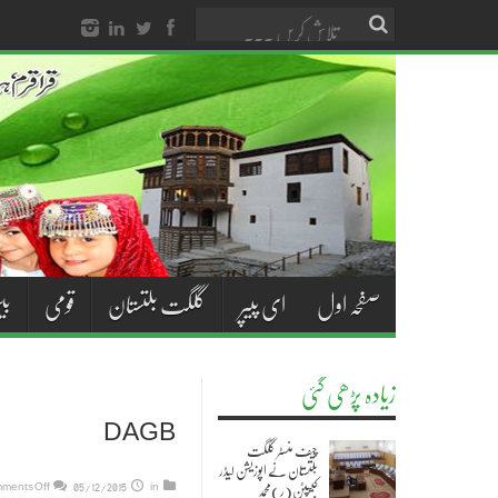
صفحہ اول
ای پیپر
گلگت بلتستان
قومی
بی
زیادہ پڑھی گئی
DAGB
چیف منسٹر گلگت
بلتستان نے اپوزیشن لیڈر
کیپٹن(ر)محمد
in
05/12/2015
ments Off