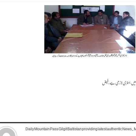
DAGB
م میں بہتری لازمی ہے،فیض
Daily Mountain Pass Gilgit Baltistan providing latest authentic News