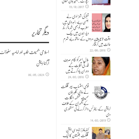
رپورٹ۔امیر جان حقانی
19/10/2017
قطر کی شہزادی نے
جنسی بے راہروی میں
مغرب کو بھی شرما کر رکھ
دیگر تحاریر
دیا: لندن میں بیک
وقت 7 یورپین مردوں کے ساتھ بے شرم
حالت میں گرفتار
22/08/2016
اسلامی جمیعت طلبہ اور امامیہ سٹوڈنٹ
ہلالِ احمر کو حکام صرف
آرگنائزیشن
قدرتی آفات کے
دوران یاد کرتے ہیں
06/05/2024
24/03/2016
قومی احتساب بیور گلگت
نے حاجی گلبر خان
سمیت محکمہ جنگلات
کے آفسران کے خلاف
کرپشن کے ریفرنس دائر کرنے کی منظوری
دی
14/03/2019
کنٹریکٹرز ایسوسی ایشن
گلگت بلتستان کا ایک