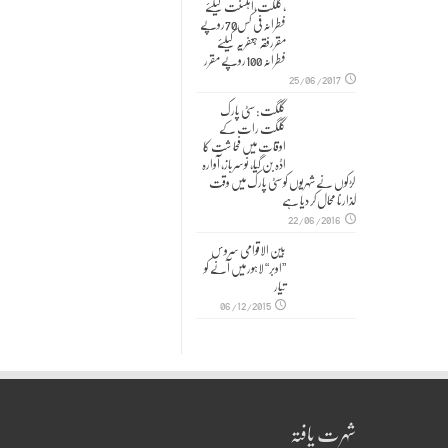
,گلگت،اہلسنت کیلئے
فطرانہ فی کس70روپے
مقررفقہ جعفریہ کیلئے
فطرانہ 100روپے مقرر
25/06/2017
گلگت: سٹی پارک
گلگت رات کے
اوقات میں فحا شت کا
اڈہ بن گیا، نوسرباز، آوارہ
لڑکوں نے شہریوں کو سٹی پارک میں وقت
گذارنا محال کر دیا ہے
22/06/2016
بین الاقوامی سروس
”اوبر“ لاہور میں آنے کو
تیار
06/12/2015
شہرت یافتہ