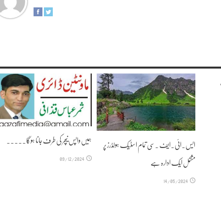
ہمیں واپس نیچر کی طرف جانا ہوگا۔۔۔۔۔
ایس۔ائی۔ایف ۔سی تمام اسٹیک ہولڈرز پر
09/12/2024
مشتمل ایک ادارہ ہے
14/05/2024