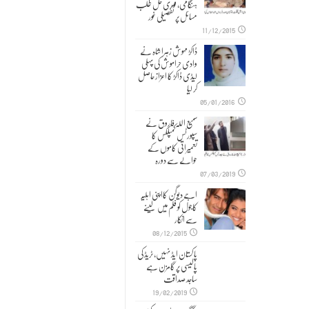
ہنگامی, فوری حل طلب
مسائل پر تفصیلی غور
11/12/2015
ڈاکڑ مہوش زہرا شاہ نے
وادی حراموش کی پہلی
لیڈی ڈاکڑ کا اعزاز حاصل
کر لیا
05/01/2016
سمیع اللہ فاروق نے
سپورٹس کمپلکس کا
تعمیراتی کاموں کے
حوالے سے دورہ
07/03/2019
اجے دیوگن کااپنی اہلیہ
کاجول کو فلم میں لینے
سے انکار
08/12/2015
پاکستان ایڈ نہیں، ٹریڈ کی
پالیسی پر گامزن ہے
ساجد صداقت
19/02/2019