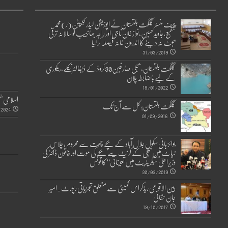
چیف منسٹر گلگت بلتستان نے اپوزیشن لیڈر کیپٹن(ر)محمد
شفیع،جاوید حسین،نواز خان ناجی اور راجہ جہانزیب کو سالانہ ترقی
بجٹ نہ دینے کا اندرون خانہ فیصلہ کر لیا
31/03/2019
گلگت بلتستان، بجلی صارفین30کروڈ کے ڈیفالٹر نکلے,ریکوری
کے لیے باضابطہ پلان
18/01/2022
اسلامی جم
گلگت بلتستان؛ کل سے آج تک
2024
01/09/2016
بوائز ہائی سکول جلال آباد کے بچے چھت سے محروم ، چلاس
نیاٹ میں بجلی کے کرنٹ سے بچے کی موت اور خاتون ڈاکٹر کی
وزیراعلیٰ سیکریٹریٹ میں تعیناتی‘‘ کا نوٹس
30/03/2019
بین الاقوامی ریڈکراس کمیٹی سے متعلق تجزیاتی رپورٹ۔امیر
جان حقانی
19/10/2017