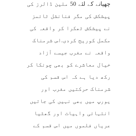
چھپانے کے لئے 50 ملین ڈالرز کی
پیشکش کی مگر فنانشل ٹائمز
نے پیشکش ٹھکرا کر واقعہ کی
مکمل کوریج کردی.اس شرمناک
واقعہ نے مغرب جیسے آزاد
خیال معاشرے کو بھی چونکا کر
رکھ دیا ہے کہ اس قسم کی
شرمناک حرکتیں مغرب اور
یورپ میں بھی نہیں کی جاتیں
انتہائی واہیات اور گھٹیا
عریاں فلموں میں اس قسم کے