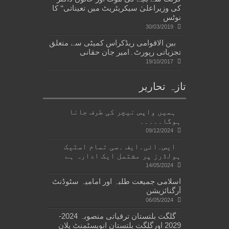
کی وزیراعلیٰ سیکریٹریٹ میں تعیناتی‘‘ کا
نوٹس
30/03/2019
بین الاقوامی ریڈکراس کمیٹی سے متعلق
تجزیاتی رپورٹ۔امیر جان حقانی
19/10/2017
تازہ تحاریر
ہمیں واپس نیچر کی طرف جانا
ہوگا۔۔۔۔۔
09/12/2024
ایس۔ائی۔ایف ۔سی تمام اسٹیک
ہولڈرز پر مشتمل ایک ادارہ ہے
14/05/2024
اسلامی جمیعت طلبہ اور امامیہ سٹوڈنٹ
آرگنائزیشن
06/05/2024
گلگت بلتستان ترقیاتی منصوبہ 2024-
2029 اورگلگت بلتستان انویسٹمنٹ پلان