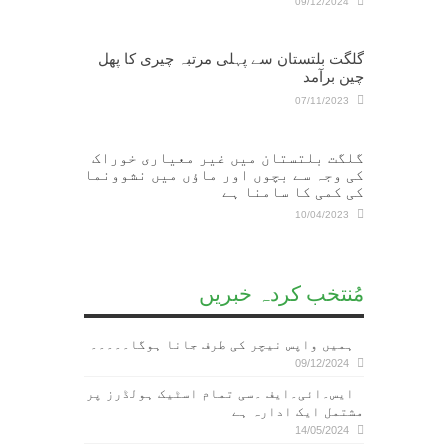
09/12/2024
گلگت بلتستان سے پہلی مرتبہ چیری کا پھل
چین برآمد
07/11/2023
گلگت بلتستان میں غیر معیاری خوراک
کی وجہ سے بچوں اور ماؤں میں نشوونما
کی کمی کا سامنا ہے
10/04/2023
مُنتخب کردہ خبریں
ہمیں واپس نیچر کی طرف جانا ہوگا۔۔۔۔۔
09/12/2024
ایس۔ائی۔ایف ۔سی تمام اسٹیک ہولڈرز پر
مشتمل ایک ادارہ ہے
14/05/2024