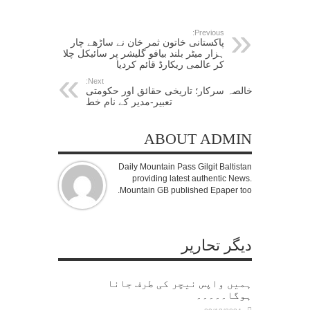
Previous:
پاکستانی خاتون ثمر خان نے ساڑھے چار
ہزار میٹر بلند بیافو گلیشر پر سائیکل چلا
کر عالمی ریکارڈ قائم کردیا
Next:
خالصہ سرکار؛ تاریخی حقائق اور حکومتی
تعبیر-مدیر کے نام خط
ABOUT ADMIN
Daily Mountain Pass Gilgit Baltistan
providing latest authentic News.
Mountain GB published Epaper too.
دیگر تحاریر
ہمیں واپس نیچر کی طرف جانا
ہوگا۔۔۔۔۔