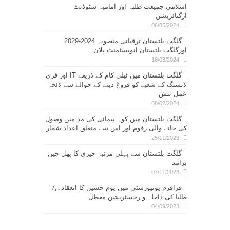
اسلامی جمیعت طلبہ اور امامیہ سٹوڈنٹ
آرگنائزیشن
06/05/2024
گلگت بلتستان ترقیاتی منصوبہ 2024-2029
اورگلگت بلتستان انویسٹمنٹ پلان
16/03/2024
گلگت بلتستان میں ٹیلی کام کے ذریعے IT اور فری
لانسنگ کے شعبے کو فروغ دینے کے حوالے سے لائحہ
عمل پیش
08/02/2024
گلگت بلتستان میں کوہ پیمائی کی مد میں وصول
کی جانے والی رقوم اور اس سے متعلق اعداد شمار
25/11/2023
گلگت بلتستان سے پہلی مرتبہ چیری کا پھل چین
برآمد
07/11/2023
قراقرم یونیورسٹی میں یوم حسین کا انعقاد۔,7
طلبا کی داخلہ و رجسٹریشن معطل
04/09/2023