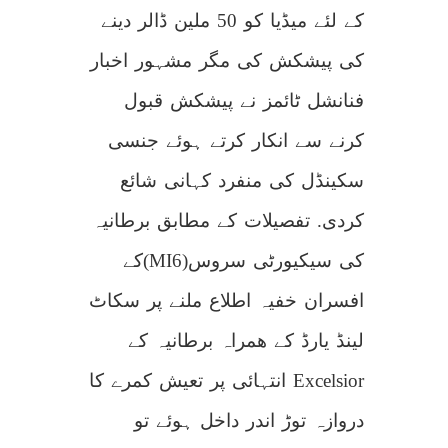
کے لئے میڈیا کو 50 ملین ڈالر دینے
کی پیشکش کی مگر مشہور اخبار
فنانشل ٹائمز نے پیشکش قبول
کرنے سے انکار کرتے ہوئے جنسی
سکینڈل کی منفرد کہانی شائع
کردی. تفصیلات کے مطابق برطانیہ
کی سیکیورٹی سروس
(MI6)
کے
افسران خفیہ اطلاع ملنے پر سکاٹ
لینڈ یارڈ کے ھمراہ برطانیہ کے
Excelsior
انتہائی پر تعیش کمرے کا
دروازہ توڑ اندر داخل ہوئے تو