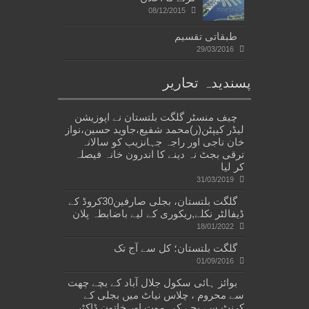
08/12/2015
طبقاتی تقسیم
29/03/2016
پسندیدہ تحاریر
چیف منسٹر گلگت بلتستان نے اپوزیشن
لیڈر کیپٹن(ر)محمد شفیع،جاوید حسین،نواز
خان ناجی اور راجہ جہانزیب کو سالانہ
ترقی بجٹ نہ دینے کا اندرون خانہ فیصلہ
کر لیا
31/03/2019
گلگت بلتستان، بجلی صارفین30کروڈ کے
ڈیفالٹر نکلے,ریکوری کے لیے باضابطہ پلان
18/01/2022
گلگت بلتستان؛ کل سے آج تک
01/09/2016
بوائز ہائی سکول جلال آباد کے بچے چھت
سے محروم ، چلاس نیاٹ میں بجلی کے
کرنٹ سے بچے کی موت اور خاتون ڈاکٹر