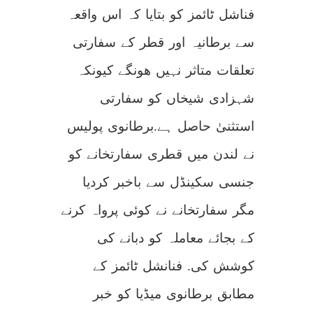
فناشل ٹائمز کو بتایا کہ اس واقعہ
سے برطانیہ اور قطر کے سفارتی
تعلقات متاثر نہیں ھونگے کیونکہ
شہزادی شیخاں کو سفارتی
استثنیٰ حاصل ہے.برطانوی پولیس
نے لندن میں قطری سفارتخانے کو
جنسی سکینڈل سے باخبر کردیا
مگر سفارتخانے نے کوئی پرواہ کرنے
کے بجائے معاملہ کو دبانے کی
کوشش کی. فنانشل ٹائمز کے
مطابق برطانوی میڈیا کو خبر