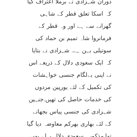
دوران شہزادی نے برملا اعتراف کیا
کہ اسکا تعلق قطر کے شاہی
گھرانے سے ہے اور وہ قطر کے
فرمانروا شاہ تمیم بن حماد کی
سوتیلی بہن ہے. شہزادی نے بتایا
کہ ایک سعودی دلال کے ذریعے اس
نے اپنی بےلگام جنسی خواہشات
کی تکمیل کے لئے یورپین مردوں
کی خدمات حاصل کی تھیں.جنہیں
شہزادی کی جنسی پیاس بجھانے
کے لئے بھاری بھرکم معاوضہ دیا گیا
تھا.مذکورہ سعودی دلال پہلے بھی