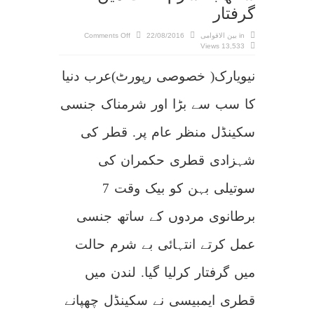
گرفتار
on
in
بین الاقوامی
22/08/2016
Comments Off
قطر
13,533 Views
کی
شہزادی
نے
نیویارک( خصوصی رپورٹ)عرب دنیا
جنسی
بے
راہروی
میں
کا سب سے بڑا اور شرمناک جنسی
مغرب
کو
بھی
شرما
سکینڈل منظر عام پر. قطر کی
کر
رکھ
دیا:
شہزادی قطری حکمران کی
لندن
میں
بیک
وقت
سوتیلی بہن کو بیک وقت 7
7
یورپین
مردوں
کے
برطانوی مردوں کے ساتھ جنسی
ساتھ
بے
شرم
عمل کرتے انتہائی بے شرم حالت
حالت
میں
گرفتار
میں گرفتار کرلیا گیا. لندن میں
قطری ایمبیسی نے سکینڈل چھپانے