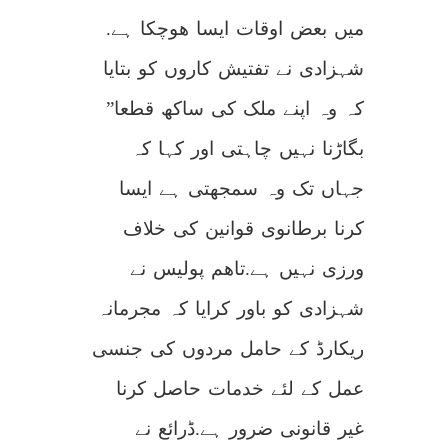
میں بعض اوقات ایسا ھوچکا ہے.
شہزادی نے تفتیش کاروں کو بتایا
کہ وہ اپنے ملک کی ساکھ قطعا”
بگاڑنا نہیں چاہتی اور کہا کہ
جہاں تک وہ سمجھتی ہے ایسا
کرنا برطانوی قوانین کی خلاف
ورزی نہیں ہے.تاھم پولیس نے
شہزادی کو باور کرایا کہ مجرمانہ
ریکارڈ کے حامل مردوں کی جنسی
عمل کے لئے خدمات حاصل کرنا
غیر قانونی ضرور ہے.ڈرائع نے