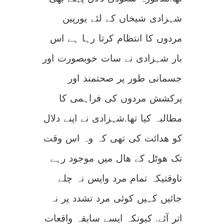
شہزادی شیخاں کے لئے یورپین
مردوں کا انتظام کرتا رہا ہے اس
بار شہزادی نے سات خوبصورت اور
جسمانی طور پر صحتمند اور
پرکشش مردوں کی فراہمی کا
مطالبہ کیا تھا.شہزادی نے اپنے دلال
کو ھدائت کی تھی کہ وہ اس وقت
تک ھوٹل کے ھال میں موجود رہے
تاوقتیکہ تمام مرد واپس نہ چلے
جائیں کہیں کوئی مرد تشدد پر نہ
اتر آئے. کیونکہ ایسے سابقہ واقعات