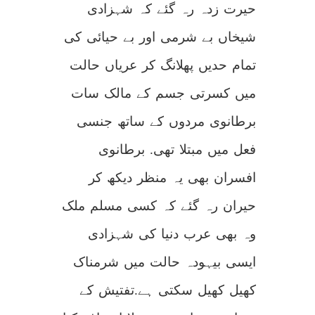
حیرت زدہ رہ گئے کہ شہزادی
شیخاں بے شرمی اور بے حیائی کی
تمام حدیں پھلانگ کر عریاں حالت
میں کسرتی جسم کے مالک سات
برطانوی مردوں کے ساتھ جنسی
فعل میں مبتلا تھی. برطانوی
افسران بھی یہ منظر دیکھ کر
حیران رہ گئے کہ کسی مسلم ملک
وہ بھی عرب دنیا کی شہزادی
ایسی بیہودہ حالت میں شرمناک
کھیل کھیل سکتی ہے.تفتیش کے