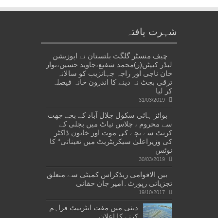
شہرت یافتہ
چیف منسٹر گلگت بلتستان نے اپوزیشن
لیڈر کیپٹن(ر)محمد شفیع،جاوید حسین،نواز
خان ناجی اور راجہ جہانزیب کو سالانہ
ترقی بجٹ نہ دینے کا اندرون خانہ فیصلہ
کر لیا
31/03/2019
بوائز ہائی سکول جلال آباد کے بچے چھت
سے محروم ، چلاس نیاٹ میں بجلی کے
کرنٹ سے بچے کی موت اور خاتون ڈاکٹر
کی وزیراعلیٰ سیکریٹریٹ میں تعیناتی‘‘ کا
نوٹس
30/03/2019
بین الاقوامی ریڈکراس کمیٹی سے متعلق
تجزیاتی رپورٹ۔امیر جان حقانی
19/10/2017
دبئی میں مفت انٹرنیٹ فراہم
کرنے کا اعلان