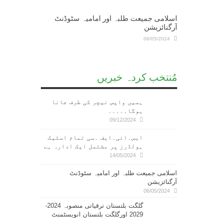
اسلامی جمیعت طلبہ اور امامیہ سٹوڈنٹ
آرگنائزیشن
06/05/2024
مُنتخب کردہ خبریں
ہمیں واپس نیچر کی طرف جانا
ہوگا۔۔۔۔۔
09/12/2024
ایس۔ائی۔ایف ۔سی تمام اسٹیک
ہولڈرز پر مشتمل ایک ادارہ ہے
14/05/2024
اسلامی جمیعت طلبہ اور امامیہ سٹوڈنٹ
آرگنائزیشن
06/05/2024
گلگت بلتستان ترقیاتی منصوبہ 2024-
2029 اورگلگت بلتستان انویسٹمنٹ