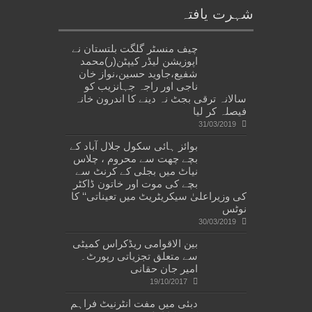
شہرت یافتہ
چیف منسٹر گلگت بلتستان نے
اپوزیشن لیڈر کیپٹن(ر)محمد
شفیع،جاوید حسین،نواز خان
ناجی اور راجہ جہانزیب کو
سالانہ ترقی بجٹ نہ دینے کا اندرون خانہ
فیصلہ کر لیا
31/03/2019
بوائز ہائی سکول جلال آباد کے
بچے چھت سے محروم ، چلاس
نیاٹ میں بجلی کے کرنٹ سے
بچے کی موت اور خاتون ڈاکٹر
کی وزیراعلیٰ سیکریٹریٹ میں تعیناتی‘‘ کا
نوٹس
30/03/2019
بین الاقوامی ریڈکراس کمیٹی
سے متعلق تجزیاتی رپورٹ۔
امیر جان حقانی
19/10/2017
دبئی میں مفت انٹرنیٹ فراہم