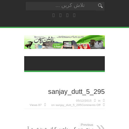
sanjay_dutt_5_295
05/12/2015
in
87 Views
on sanjay_dutt_5_295
Comments Off
Previous:
سنجے دت کے مداحوں کیلئے خوشخبری آ