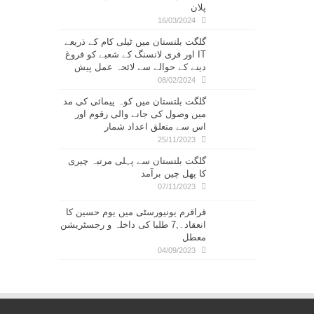
پلان
16/03/2024
گلگت بلتستان میں ٹیلی کام کے ذریعے
IT اور فری لانسنگ کے شعبے کو فروغ
دینے کے حوالے سے لائحہ عمل پیش
08/02/2024
گلگت بلتستان میں کوہ پیمائی کی مد
میں وصول کی جانے والی رقوم اور
اس سے متعلق اعداد شمار
25/11/2023
گلگت بلتستان سے پہلی مرتبہ چیری
کا پھل چین برآمد
07/11/2023
قراقرم یونیورسٹی میں یوم حسین کا
انعقاد۔,7 طلبا کی داخلہ و رجسٹریشن
معطل
04/09/2023