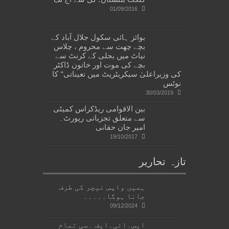
01/09/2016
بوائز ہائی سکول جلال آباد کے
بچے چھت سے محروم ، چلاس
نیاٹ میں بجلی کے کرنٹ سے
بچے کی موت اور خاتون ڈاکٹر
کی وزیراعلیٰ سیکریٹریٹ میں تعیناتی‘‘ کا
نوٹس
30/03/2019
بین الاقوامی ریڈکراس کمیٹی
سے متعلق تجزیاتی رپورٹ۔
امیر جان حقانی
19/10/2017
تازہ تحاریر
ہمیں واپس نیچر کی طرف
جانا ہوگا۔۔۔۔۔
09/12/2024
ایس۔ائی۔ایف ۔سی تمام