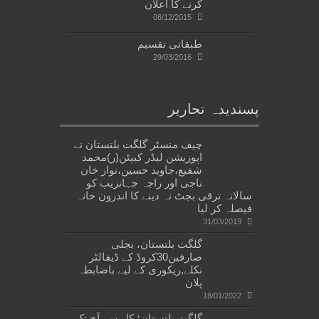
کرنے کا اعلان
08/12/2015
طبقاتی تقسیم
29/03/2016
پسندیدہ تحاریر
چیف منسٹر گلگت بلتستان نے
اپوزیشن لیڈر کیپٹن(ر)محمد
شفیع،جاوید حسین،نواز خان
ناجی اور راجہ جہانزیب کو
سالانہ ترقی بجٹ نہ دینے کا اندرون خانہ
فیصلہ کر لیا
31/03/2019
گلگت بلتستان، بجلی
صارفین30کروڈ کے ڈیفالٹر
نکلے,ریکوری کے لیے باضابطہ
پلان
18/01/2022
گلگت بلتستان؛ کل سے آج تک