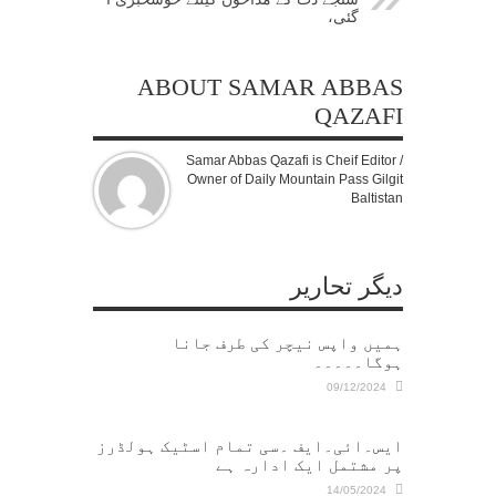
گئی،
ABOUT SAMAR ABBAS
QAZAFI
Samar Abbas Qazafi is Cheif Editor /
Owner of Daily Mountain Pass Gilgit
Baltistan
دیگر تحاریر
ہمیں واپس نیچر کی طرف جانا
ہوگا۔۔۔۔۔
09/12/2024
ایس۔ائی۔ایف ۔سی تمام اسٹیک ہولڈرز
پر مشتمل ایک ادارہ ہے
14/05/2024