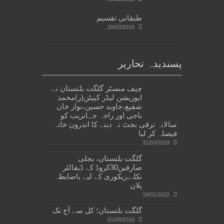
طبقاتی تقسیم
29/03/2016
پسندیدہ تحاریر
چیف منسٹر گلگت بلتستان نے
اپوزیشن لیڈر کیپٹن(ر)محمد
شفیع،جاوید حسین،نواز خان
ناجی اور راجہ جہانزیب کو
سالانہ ترقی بجٹ نہ دینے کا اندرون خانہ
فیصلہ کر لیا
31/03/2019
گلگت بلتستان، بجلی
صارفین30کروڈ کے ڈیفالٹر
نکلے,ریکوری کے لیے باضابطہ
پلان
18/01/2022
گلگت بلتستان؛ کل سے آج تک
01/09/2016