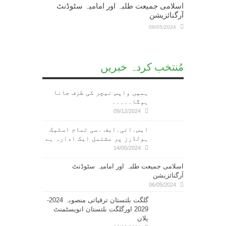
اسلامی جمیعت طلبہ اور امامیہ سٹوڈنٹ
آرگنائزیشن
06/05/2024
مُنتخب کردہ خبریں
ہمیں واپس نیچر کی طرف جانا
ہوگا۔۔۔۔۔
09/12/2024
ایس۔ائی۔ایف ۔سی تمام اسٹیک
ہولڈرز پر مشتمل ایک ادارہ ہے
14/05/2024
اسلامی جمیعت طلبہ اور امامیہ سٹوڈنٹ
آرگنائزیشن
06/05/2024
گلگت بلتستان ترقیاتی منصوبہ 2024-
2029 اورگلگت بلتستان انویسٹمنٹ
پلان