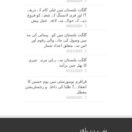
16/03/2024
گلگت بلتستان میں ٹیلی کام کے ذریعے
IT اور فری لانسنگ کے شعبے کو فروغ
دینے کے حوالے سے لائحہ عمل پیش
08/02/2024
گلگت بلتستان میں کوہ پیمائی کی مد
میں وصول کی جانے والی رقوم اور
اس سے متعلق اعداد شمار
25/11/2023
گلگت بلتستان سے پہلی مرتبہ چیری
کا پھل چین برآمد
07/11/2023
قراقرم یونیورسٹی میں یوم حسین کا
انعقاد۔,7 طلبا کی داخلہ و رجسٹریشن
معطل
04/09/2023
شہرت یافتہ