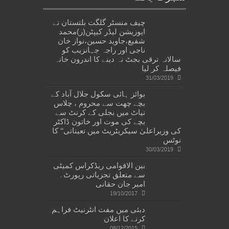
چیف منسٹر گلگت بلتستان نے
اپوزیشن لیڈر کیپٹن(ر)محمد
شفیع،جاوید حسین،نواز خان
ناجی اور راجہ جہانزیب کو
سالانہ ترقی بجٹ نہ دینے کا اندرون خانہ
فیصلہ کر لیا
31/03/2019
بوائز ہائی سکول جلال آباد کے
بچے چھت سے محروم ، چلاس
نیاٹ میں بجلی کے کرنٹ سے
بچے کی موت اور خاتون ڈاکٹر
کی وزیراعلیٰ سیکریٹریٹ میں تعیناتی‘‘ کا
نوٹس
30/03/2019
بین الاقوامی ریڈکراس کمیٹی
سے متعلق تجزیاتی رپورٹ۔
امیر جان حقانی
19/10/2017
دبئی میں مفت انٹرنیٹ فراہم
کرنے کا اعلان
08/12/2015