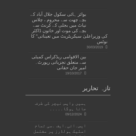
بوائز ہائی سکول جلال آباد کے
بچے چھت سے محروم ، چلاس
نیاٹ میں بجلی کے کرنٹ سے
بچے کی موت اور خاتون ڈاکٹر
کی وزیراعلیٰ سیکریٹریٹ میں تعیناتی‘‘ کا
نوٹس
30/03/2019
بین الاقوامی ریڈکراس کمیٹی
سے متعلق تجزیاتی رپورٹ۔
امیر جان حقانی
19/10/2017
تازہ تحاریر
ہمیں واپس نیچر کی طرف
جانا ہوگا۔۔۔۔۔
09/12/2024
ایس۔ائی۔ایف ۔سی تمام
اسٹیک ہولڈرز پر مشتمل