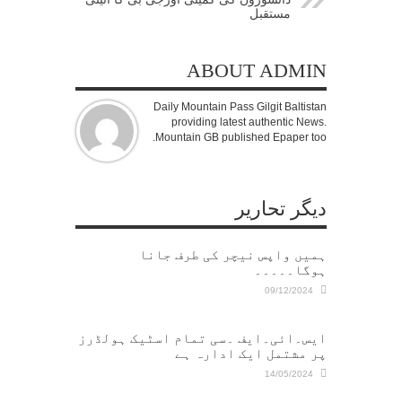
مستقبل
ABOUT ADMIN
Daily Mountain Pass Gilgit Baltistan
providing latest authentic News.
Mountain GB published Epaper too.
دیگر تحاریر
ہمیں واپس نیچر کی طرف جانا
ہوگا۔۔۔۔۔
09/12/2024
ایس۔ائی۔ایف ۔سی تمام اسٹیک ہولڈرز
پر مشتمل ایک ادارہ ہے
14/05/2024