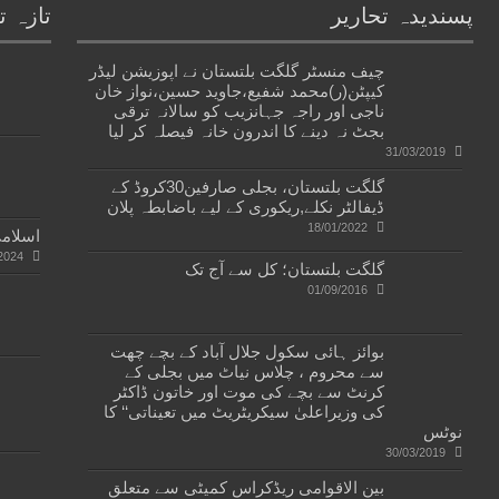
پسندیدہ تحاریر
تازہ ت
چیف منسٹر گلگت بلتستان نے اپوزیشن لیڈر
کیپٹن(ر)محمد شفیع،جاوید حسین،نواز خان
ناجی اور راجہ جہانزیب کو سالانہ ترقی
بجٹ نہ دینے کا اندرون خانہ فیصلہ کر لیا
31/03/2019
گلگت بلتستان، بجلی صارفین30کروڈ کے
ڈیفالٹر نکلے,ریکوری کے لیے باضابطہ پلان
18/01/2022
اسلامی
2024
گلگت بلتستان؛ کل سے آج تک
01/09/2016
بوائز ہائی سکول جلال آباد کے بچے چھت
سے محروم ، چلاس نیاٹ میں بجلی کے
کرنٹ سے بچے کی موت اور خاتون ڈاکٹر
کی وزیراعلیٰ سیکریٹریٹ میں تعیناتی‘‘ کا
نوٹس
30/03/2019
بین الاقوامی ریڈکراس کمیٹی سے متعلق