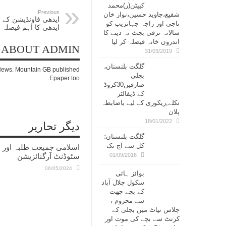
کیپٹن(ر)محمد
Previous:
شفیع،جاوید حسین،نواز خان
ایدھی فاونڈیشن کے س
ناجی اور راجہ جہانزیب کو
ایدھی کا اہم فیصلہ
سالانہ ترقی بجٹ نہ دینے کا
اندرون خانہ فیصلہ کر لیا
ABOUT ADMIN
31/03/2019
گلگت بلتستان،
c News. Mountain GB published
بجلی
Epaper too.
صارفین30کروڈ
کے ڈیفالٹر
نکلے,ریکوری کے لیے باضابطہ
پلان
18/01/2022
دیگر تحاریر
گلگت بلتستان؛
کل سے آج تک
اسلامی جمیعت طلبہ اور ا
01/09/2016
سٹوڈنٹ آرگنائزیشن
06/05/2024
بوائز ہائی
سکول جلال آباد
کے بچے چھت
سے محروم ،
چلاس نیاٹ میں بجلی کے
کرنٹ سے بچے کی موت اور