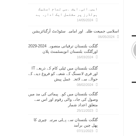
ایس۔ائی۔ایف ۔سی تمام اسٹیک
ہولڈرز پر مشتمل ایک ادارہ ہے
14/05/2024
اسلامی جمیعت طلبہ اور امامیہ سٹوڈنٹ آرگنائزیشن
06/05/2024
گلگت بلتستان ترقیاتی منصوبہ 2024-2029
اورگلگت بلتستان انویسٹمنٹ پلان
16/03/2024
گلگت بلتستان میں ٹیلی کام کے ذریعے IT
اور فری لانسنگ کے شعبے کو فروغ دینے کے
حوالے سے لائحہ عمل پیش
08/02/2024
گلگت بلتستان میں کوہ پیمائی کی مد میں
وصول کی جانے والی رقوم اور اس سے
متعلق اعداد شمار
25/11/2023
گلگت بلتستان سے پہلی مرتبہ چیری کا
پھل چین برآمد
07/11/2023