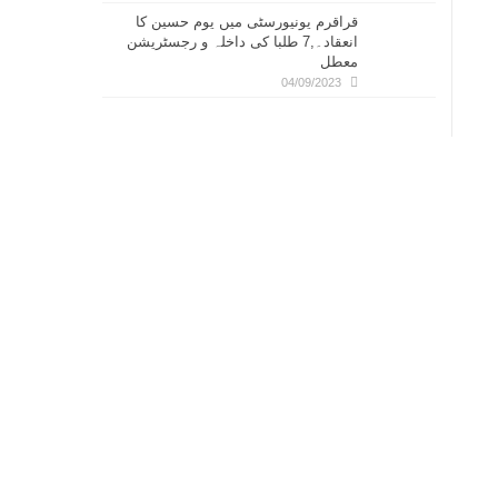
قراقرم یونیورسٹی میں یوم حسین کا
انعقاد۔,7 طلبا کی داخلہ و رجسٹریشن
معطل
04/09/2023