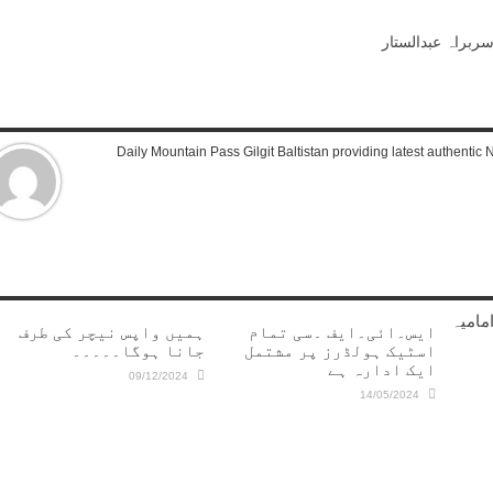
ربراہ عبدالستار
Daily Mountain Pass Gilgit Baltistan providing latest authenti
مامیہ
ایس۔ائی۔ایف ۔سی تمام
ہمیں واپس نیچر کی طرف
اسٹیک ہولڈرز پر مشتمل
جانا ہوگا۔۔۔۔۔
ایک ادارہ ہے
09/12/2024
14/05/2024