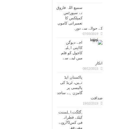
سمیع اللہ فاروق
نے سپورٹس
کمپلکس کا
تعمیراتی کاموں
کے حوالے سے دورہ
07/03/2019
اجے دیوگن
کااپنی اہلیہ
کاجول کو فلم
میں لینے سے
انکار
08/12/2015
پاکستان ایڈ
نہیں، ٹریڈ کی
پالیسی پر
گامزن ہے ساجد
صداقت
19/02/2019
,گلگت،اہلسنت
کیلئے فطرانہ
فی کس70روپے
مقررفقہ