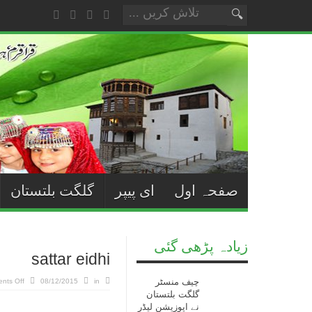
صفحہ اول
ای پیپر
گلگت بلتستان
زیادہ پڑھی گئی
sattar eidhi
چیف منسٹر
nts Off
08/12/2015
in
گلگت بلتستان
نے اپوزیشن لیڈر