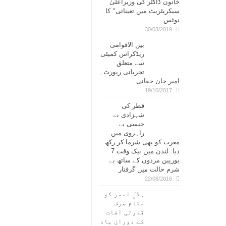
خاتون ڈاکٹر کی وزیراعلیٰ
سیکریٹریٹ میں تعیناتی‘‘ کا
نوٹس
30/03/2019
بین الاقوامی
ریڈکراس کمیٹی
سے متعلق
تجزیاتی رپورٹ۔
امیر جان حقانی
19/10/2017
قطر کی
شہزادی نے
جنسی بے
راہروی میں
مغرب کو بھی شرما کر رکھ
دیا: لندن میں بیک وقت 7
یورپین مردوں کے ساتھ بے
شرم حالت میں گرفتار
22/08/2016
ہلالِ احمر کو
حکام صرف
قدرتی آفات
کے دوران یاد