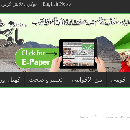
English News
نوکری تلاش کریں
قومی
بین الاقوامی
تعلیم و صحت
کھیل اور
83 Views
on sattar eidhi
Comme