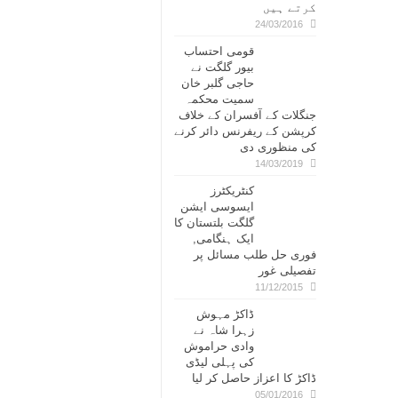
کرتے ہیں
24/03/2016
قومی احتساب
بیور گلگت نے
حاجی گلبر خان
سمیت محکمہ
جنگلات کے آفسران کے خلاف
کرپشن کے ریفرنس دائر کرنے
کی منظوری دی
14/03/2019
کنٹریکٹرز
ایسوسی ایشن
گلگت بلتستان کا
ایک ہنگامی,
فوری حل طلب مسائل پر
تفصیلی غور
11/12/2015
ڈاکڑ مہوش
زہرا شاہ نے
وادی حراموش
کی پہلی لیڈی
ڈاکڑ کا اعزاز حاصل کر لیا
05/01/2016