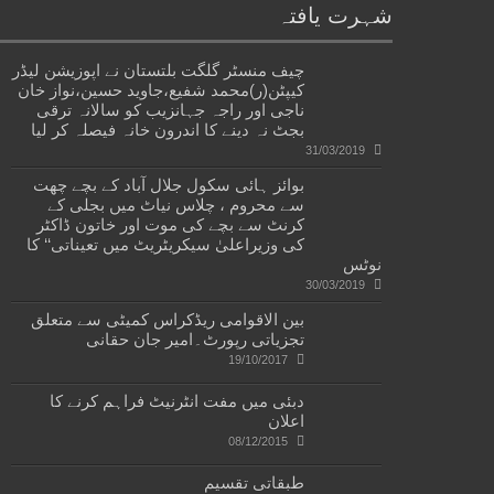
شہرت یافتہ
چیف منسٹر گلگت بلتستان نے اپوزیشن لیڈر
کیپٹن(ر)محمد شفیع،جاوید حسین،نواز خان
ناجی اور راجہ جہانزیب کو سالانہ ترقی
بجٹ نہ دینے کا اندرون خانہ فیصلہ کر لیا
31/03/2019
بوائز ہائی سکول جلال آباد کے بچے چھت
سے محروم ، چلاس نیاٹ میں بجلی کے
کرنٹ سے بچے کی موت اور خاتون ڈاکٹر
کی وزیراعلیٰ سیکریٹریٹ میں تعیناتی‘‘ کا
نوٹس
30/03/2019
بین الاقوامی ریڈکراس کمیٹی سے متعلق
تجزیاتی رپورٹ۔امیر جان حقانی
19/10/2017
دبئی میں مفت انٹرنیٹ فراہم کرنے کا
اعلان
08/12/2015
طبقاتی تقسیم