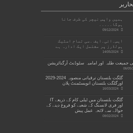
حاریر
ہمیں واپس نیچر کی طرف جانا
ہوگا۔۔۔۔۔
09/12/2024
ایس۔ائی۔ایف ۔سی تمام اسٹیک
ہولڈرز پر مشتمل ایک ادارہ ہے
14/05/2024
 جمیعت طلبہ اور امامیہ سٹوڈنٹ آرگنائزیشن
06/05/
گلگت بلتستان ترقیاتی منصوبہ 2024-2029
اورگلگت بلتستان انویسٹمنٹ پلان
16/03/2024
گلگت بلتستان میں ٹیلی کام کے ذریعے IT
اور فری لانسنگ کے شعبے کو فروغ دینے کے
حوالے سے لائحہ عمل پیش
08/02/2024