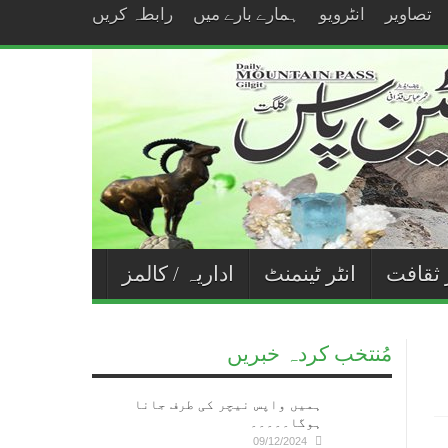
تصاویر
انٹرویو
ہمارے بارے میں
رابطہ کریں
 ثقافت
انٹر ٹینمنٹ
اداریہ / کالمز
مُنتخب کردہ خبریں
ہمیں واپس نیچر کی طرف جانا
ہوگا۔۔۔۔۔
09/12/2024