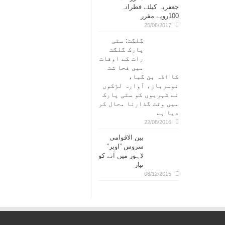
جعفریہ کیلئے فطرانہ
100روپے مقرر
25/06/2017
گلگت: سٹی
پارک گلگت
رات کے اوقات
میں فحا شت
کا اڈہ بن گیا،
نوسرباز، آوارہ لڑکوں
نے شہریوں کو سٹی پارک
میں وقت گذارنا محال کر
دیا ہے
22/06/2016
بین الاقوامی
سروس ”اوبر“
لاہور میں آنے کو
تیار
06/12/2015