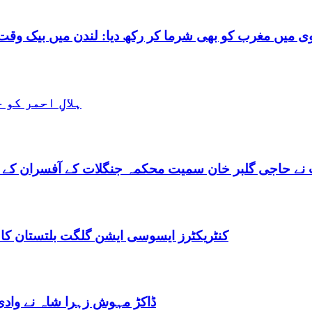
شرما کر رکھ دیا: لندن میں بیک وقت 7 یورپین مردوں کے ساتھ بے شرم حالت میں گرفتا
ہلالِ احمر کو
نے حاجی گلبر خان سمیت محکمہ جنگلات کے آفسران کے 
کنٹریکٹرز ایسوسی ایشن گلگت بلتستان کا
ڈاکڑ مہوش زہرا شاہ نے وادی