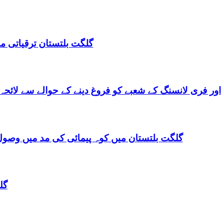
گلگت بلتستان ترقیاتی منصوبہ 2024-2029 اورگلگت بلتستان 
گلگت بلتستان میں ٹیلی کام کے ذریعے IT اور فری لانسنگ کے شعبے کو فروغ دینے کے حوالے س
گلگت بلتستان میں کوہ پیمائی کی مد میں وصول
گل