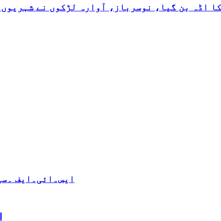
کا اڈہ بن گیا، نوسرباز، آوارہ لڑکوں نے شہریوں 
ایس۔ائی۔ایف ۔سی 
ا