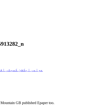
5913282_n
240805913282_n
,عوامی ایکشن کمیٹی اق
s. Mountain GB published Epaper too.