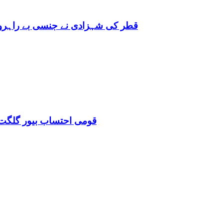
قطر کی شہزادی نے جنسی بے راہروی میں مغرب کو بھی 
قومی احتساب بیور گلگت 