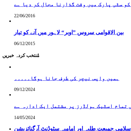
کو سٹی پارک میں وقت گذارنا محال کر دیا ہے
22/06/2016
بین الاقوامی سروس ”اوبر“ لاہور میں آنے کو تیار
06/12/2015
مُنتخب کردہ خبریں
ہمیں واپس نیچر کی طرف جانا ہوگا۔۔۔۔۔
09/12/2024
تمام اسٹیک ہولڈرز پر مشتمل ایک ادارہ ہے
14/05/2024
سلامی جمیعت طلبہ اور امامیہ سٹوڈنٹ آرگنائزیشن