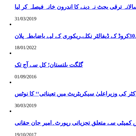
نہ ترقی بجٹ نہ دینے کا اندرون خانہ فیصلہ کر لیا
31/03/2019
18/01/2022
گلگت بلتستان؛ کل سے آج تک
01/09/2016
ر کی وزیراعلیٰ سیکریٹریٹ میں تعیناتی‘‘ کا نوٹس
30/03/2019
س کمیٹی سے متعلق تجزیاتی رپورٹ۔امیر جان حقانی
19/10/2017