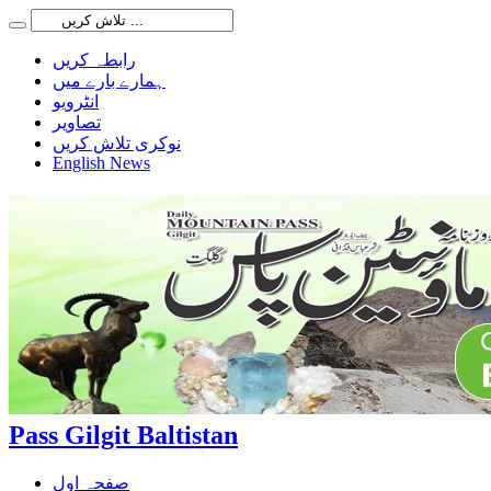
رابطہ کریں
ہمارے بارے میں
انٹرویو
تصاویر
نوکری تلاش کریں
English News
Pass Gilgit Baltistan
صفحہ اول