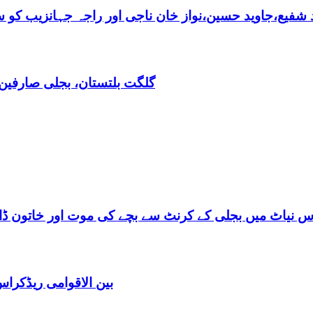
فیع،جاوید حسین،نواز خان ناجی اور راجہ جہانزیب کو سالا
گلگت بلتستان، بجلی صارفین30کروڈ کے ڈیفالٹر نکلے,ریکوری کے لیے باضابطہ پلان
س نیاٹ میں بجلی کے کرنٹ سے بچے کی موت اور خاتون ڈاکٹ
بین الاقوامی ریڈکرا