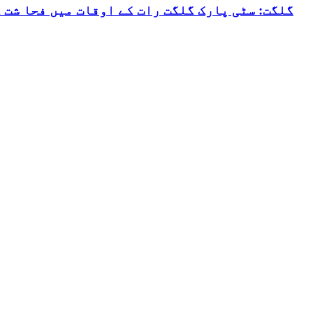
گلگت: سٹی پارک گلگت رات کے اوقات میں فحا شت 