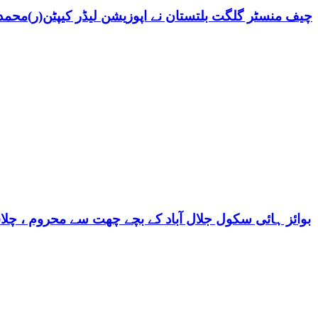
چیف منسٹر گلگت بلتستان نے اپوزیشن لیڈر کیپٹن(ر)محمد ش
بوائز ہائی سکول جلال آباد کے بچے چھت سے محروم ، چلا