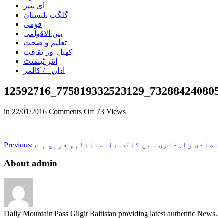
ای پیپر
گلگت بلتستان
قومی
بین الاقوامی
تعلیم و صحت
کھیل اور ثقافت
انٹر ٹینمنٹ
اداریہ / کالمز
12592716_775819332523129_73288424080
on
in
22/01/2016
Comments Off
73 Views
12592716_775819332523129_732884
تصادی راہداری میں گلگت بلتستاناہم فریق ہے
Previous:
About admin
Daily Mountain Pass Gilgit Baltistan providing latest authentic New