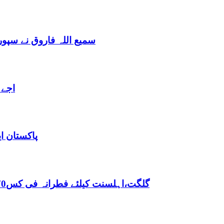
سمیع اللہ فاروق نے سپو
اجے 
پاکستان ا
,گلگت،اہلسنت کیلئے فطرانہ فی کس70روپے مقررفقہ جعفریہ کیلئے فطرانہ 100روپے مقرر