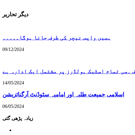
دیگر تحاریر
ہمیں واپس نیچر کی طرف جانا ہوگا۔۔۔۔۔
09/12/2024
۔سی تمام اسٹیک ہولڈرز پر مشتمل ایک ادارہ ہے
14/05/2024
اسلامی جمیعت طلبہ اور امامیہ سٹوڈنٹ آرگنائزیشن
06/05/2024
زیادہ پڑھی گئی