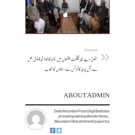
Previous:
حقوق دئیے بغیر گلگت بلتستان میں ٹیکسز کا نفاذ غیر قانونی عمل
ہے، آل پارٹیز کانفرنس سے رہنماوں کا خطاب
ABOUT ADMIN
Daily Mountain Pass Gilgit Baltistan
providing latest authentic News.
Mountain GB published Epaper too.