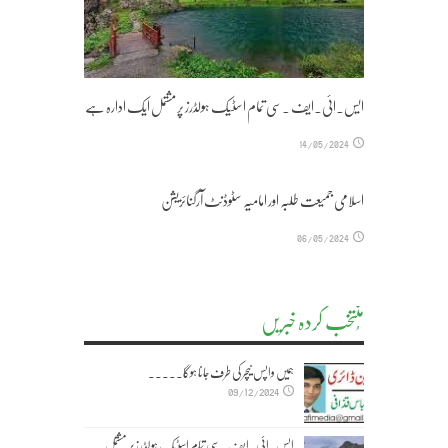
ایس۔ائی۔ایف ۔سی تمام اسٹیک ہولڈرز پر مشتمل ایک ادارہ ہے
14/05/2024
اسلامی جمیعت طلبہ اور امامیہ سٹوڈنٹ آرگنائزیشن
06/05/2024
مُنتخب کردہ خبریں
ہمیں واپس نیچر کی طرف جانا ہوگا۔۔۔۔۔
09/12/2024
ایس۔ائی۔ایف ۔سی تمام اسٹیک ہولڈرز پر مشتمل