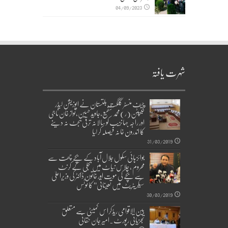
04/09/2023
شہرت یافتہ
چیف منسٹر گلگت بلتستان نے اپوزیشن لیڈر
کیپٹن(ر)محمد شفیع،جاوید حسین،نواز خان ناجی
اور راجہ جہانزیب کو سالانہ ترقی بجٹ نہ دینے
کا اندرون خانہ فیصلہ کر لیا
31/03/2019
بوائز ہائی سکول جلال آباد کے بچے چھت سے
محروم ، چلاس نیاٹ میں بجلی کے کرنٹ
سے بچے کی موت اور خاتون ڈاکٹر کی وزیراعلیٰ
سیکریٹریٹ میں تعیناتی‘‘ کا نوٹس
30/03/2019
بین الاقوامی ریڈکراس کمیٹی سے متعلق
تجزیاتی رپورٹ۔امیر جان حقانی