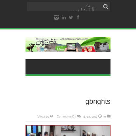
gbrights
on
96 Views
Comments Off
13/02/2016
in
gbrights