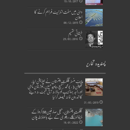
19/10/2017
دبئی میں مفت انٹرنیٹ فراہم کرنے کا
اعلان
08/12/2015
طبقاتی تقسیم
29/03/2016
پسندیدہ تحاریر
چیف منسٹر گلگت بلتستان نے اپوزیشن لیڈر
کیپٹن(ر)محمد شفیع،جاوید حسین،نواز خان ناجی
اور راجہ جہانزیب کو سالانہ ترقی بجٹ نہ دینے
کا اندرون خانہ فیصلہ کر لیا
31/03/2019
گلگت بلتستان، بجلی صارفین30کروڈ کے
ڈیفالٹر نکلے,ریکوری کے لیے باضابطہ پلان
18/01/2022