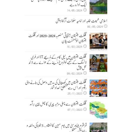
ایک ادارہ ہے
14/05/2024
اسلامی جمیعت طلبہ اور امامیہ سٹوڈنٹ آرگنائزیشن
06/05/2024
گلگت بلتستان ترقیاتی منصوبہ 2024-2029 اورگلگت
بلتستان انویسٹمنٹ پلان
16/03/2024
گلگت بلتستان میں ٹیلی کام کے ذریعے IT اور فری
لانسنگ کے شعبے کو فروغ دینے کے حوالے سے لائحہ
عمل پیش
08/02/2024
گلگت بلتستان میں کوہ پیمائی کی مد میں وصول کی جانے والی
رقوم اور اس سے متعلق اعداد شمار
25/11/2023
گلگت بلتستان سے پہلی مرتبہ چیری کا پھل چین برآمد
07/11/2023
قراقرم یونیورسٹی میں یوم حسین کا انعقاد۔,7 طلبا کی داخلہ و
رجسٹریشن معطل