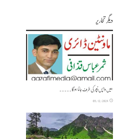
دیگر تحاریر
ہمیں واپس نیچر کی طرف جانا ہوگا۔۔۔۔۔
09/12/2024