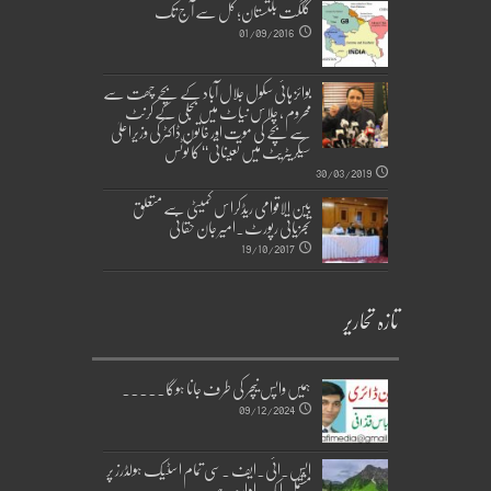
گلگت بلتستان؛ کل سے آج تک
01/09/2016
بوائز ہائی سکول جلال آباد کے بچے چھت سے
محروم ، چلاس نیاٹ میں بجلی کے کرنٹ
سے بچے کی موت اور خاتون ڈاکٹر کی وزیراعلیٰ
سیکریٹریٹ میں تعیناتی‘‘ کا نوٹس
30/03/2019
بین الاقوامی ریڈکراس کمیٹی سے متعلق
تجزیاتی رپورٹ۔امیر جان حقانی
19/10/2017
تازہ تحاریر
ہمیں واپس نیچر کی طرف جانا ہوگا۔۔۔۔۔
09/12/2024
ایس۔ائی۔ایف ۔سی تمام اسٹیک ہولڈرز پر
مشتمل ایک ادارہ ہے