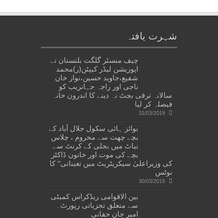
شہرت یافتہ
چیف منسٹر گلگت بلتستان نے
اپوزیشن لیڈر کیپٹن(ر)محمد
شفیع،جاوید حسین،نواز خان
ناجی اور راجہ جہانزیب کو
سالانہ ترقی بجٹ نہ دینے کا اندرون خانہ
فیصلہ کر لیا
31/03/2019
بوائز ہائی سکول جلال آباد کے
بچے چھت سے محروم ، چلاس
نیاٹ میں بجلی کے کرنٹ سے
بچے کی موت اور خاتون ڈاکٹر
کی وزیراعلیٰ سیکریٹریٹ میں تعیناتی‘‘ کا
نوٹس
30/03/2019
بین الاقوامی ریڈکراس کمیٹی
سے متعلق تجزیاتی رپورٹ۔
امیر جان حقانی