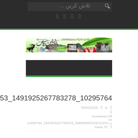
10295764_1491925267783278_588586992029222053_n
03/02/2016
in
Comments Off
on
10295764_1491925267783278_588586992029222053_n
75 Views