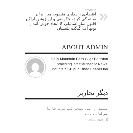
Previous:
اقتصادی راہداری منصوبے میں برابر
نمائندگی کیلئے حکومتی و اپوازیشن اراکین
قانون ساز اسمبلی کا اتحاد خوش آئند ہے۔
یوتھ آف گلگت بلتستان
ABOUT ADMIN
Daily Mountain Pass Gilgit Baltistan
providing latest authentic News.
Mountain GB published Epaper too.
دیگر تحاریر
ہمیں واپس نیچر کی طرف جانا
ہوگا۔۔۔۔۔
09/12/2024