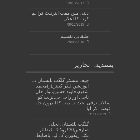
19/10/2017
دبئی میں مفت انٹرنیٹ فراہم
کرنے کا اعلان
08/12/2015
طبقاتی تقسیم
29/03/2016
پسندیدہ تحاریر
چیف منسٹر گلگت بلتستان نے
اپوزیشن لیڈر کیپٹن(ر)محمد
شفیع،جاوید حسین،نواز خان
ناجی اور راجہ جہانزیب کو
سالانہ ترقی بجٹ نہ دینے کا اندرون خانہ
فیصلہ کر لیا
31/03/2019
گلگت بلتستان، بجلی
صارفین30کروڈ کے ڈیفالٹر
نکلے,ریکوری کے لیے باضابطہ