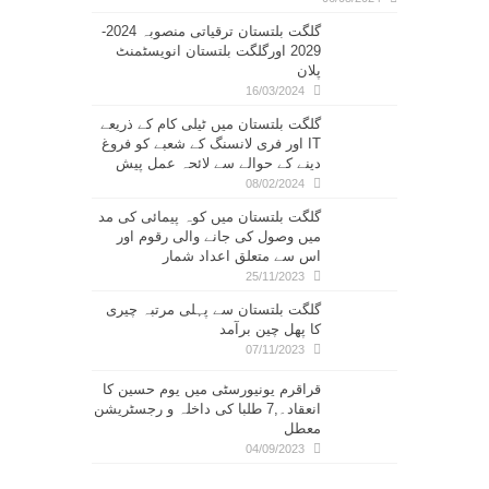
گلگت بلتستان ترقیاتی منصوبہ 2024-
2029 اورگلگت بلتستان انویسٹمنٹ
پلان
16/03/2024
گلگت بلتستان میں ٹیلی کام کے ذریعے
IT اور فری لانسنگ کے شعبے کو فروغ
دینے کے حوالے سے لائحہ عمل پیش
08/02/2024
گلگت بلتستان میں کوہ پیمائی کی مد
میں وصول کی جانے والی رقوم اور
اس سے متعلق اعداد شمار
25/11/2023
گلگت بلتستان سے پہلی مرتبہ چیری
کا پھل چین برآمد
07/11/2023
قراقرم یونیورسٹی میں یوم حسین کا
انعقاد۔,7 طلبا کی داخلہ و رجسٹریشن
معطل
04/09/2023