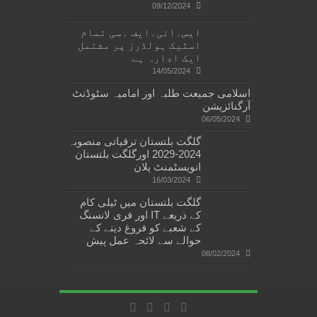
09/12/2024
ایس۔ائی۔ایف ۔سی تمام
اسٹیک ہولڈرز پر مشتمل
ایک ادارہ ہے
14/05/2024
اسلامی جمیعت طلبہ اور امامیہ سٹوڈنٹ
آرگنائزیشن
06/05/2024
گلگت بلتستان ترقیاتی منصوبہ
2024-2029 اورگلگت بلتستان
انویسٹمنٹ پلان
16/03/2024
گلگت بلتستان میں ٹیلی کام
کے ذریعے IT اور فری لانسنگ
کے شعبے کو فروغ دینے کے
حوالے سے لائحہ عمل پیش
08/02/2024