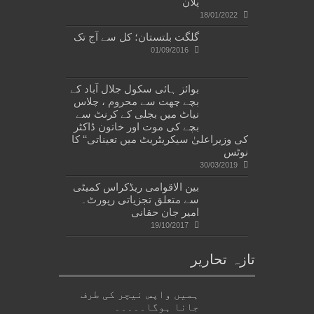
پلان
18/01/2022
گلگت بلتستان؛ کل سے آج تک
01/09/2016
بوائز ہائی سکول جلال آباد کے
بچے چھت سے محروم ، چلاس
نیاٹ میں بجلی کے کرنٹ سے
بچے کی موت اور خاتون ڈاکٹر
کی وزیراعلیٰ سیکریٹریٹ میں تعیناتی‘‘ کا
نوٹس
30/03/2019
بین الاقوامی ریڈکراس کمیٹی
سے متعلق تجزیاتی رپورٹ۔
امیر جان حقانی
19/10/2017
تازہ تحاریر
ہمیں واپس نیچر کی طرف
جانا ہوگا۔۔۔۔۔