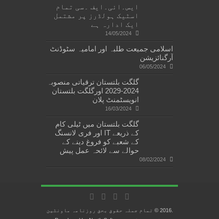
ایس۔ائی۔ایف ۔سی تمام
اسٹیک ہولڈرز پر مشتمل
ایک ادارہ ہے
14/05/2024
اسلامی جمیعت طلبہ اور امامیہ سٹوڈنٹ
آرگنائزیشن
06/05/2024
گلگت بلتستان ترقیاتی منصوبہ
2024-2029 اورگلگت بلتستان
انویسٹمنٹ پلان
16/03/2024
گلگت بلتستان میں ٹیلی کام
کے ذریعے IT اور فری لانسنگ
کے شعبے کو فروغ دینے کے
حوالے سے لائحہ عمل پیش
08/02/2024
.2016 © تمام جملہ حقوق بحق روزنامہ ماونٹین