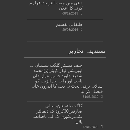
دبئی میں مفت انٹرنیٹ فراہم
کرنے کا اعلان
08/12/2015
طبقاتی تقسیم
29/03/2016
پسندیدہ تحاریر
چیف منسٹر گلگت بلتستان نے
اپوزیشن لیڈر کیپٹن(ر)محمد
شفیع،جاوید حسین،نواز خان
ناجی اور راجہ جہانزیب کو
سالانہ ترقی بجٹ نہ دینے کا اندرون خانہ
فیصلہ کر لیا
31/03/2019
گلگت بلتستان، بجلی
صارفین30کروڈ کے ڈیفالٹر
نکلے,ریکوری کے لیے باضابطہ
پلان
18/01/2022