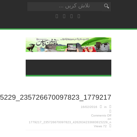
1779217_235726670097823_4262634233683815229_n
16/02/2016
in
Comments Off
on
1779217_235726670097823_4262634233683815229_n
72 Views