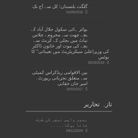
گلگت بلتستان؛ کل سے آج تک
01/09/2016
بوائز ہائی سکول جلال آباد کے
بچے چھت سے محروم ، چلاس
نیاٹ میں بجلی کے کرنٹ سے
بچے کی موت اور خاتون ڈاکٹر
کی وزیراعلیٰ سیکریٹریٹ میں تعیناتی‘‘ کا
نوٹس
30/03/2019
بین الاقوامی ریڈکراس کمیٹی
سے متعلق تجزیاتی رپورٹ۔
امیر جان حقانی
19/10/2017
تازہ تحاریر
ہمیں واپس نیچر کی طرف
جانا ہوگا۔۔۔۔۔
09/12/2024