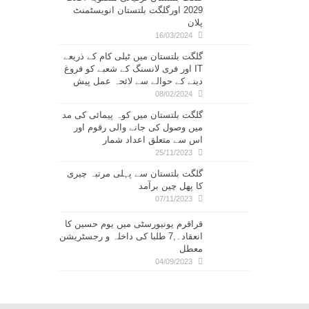
2029 اورگلگت بلتستان انویسٹمنٹ
پلان
16/03/2024
گلگت بلتستان میں ٹیلی کام کے ذریعے
IT اور فری لانسنگ کے شعبے کو فروغ
دینے کے حوالے سے لائحہ عمل پیش
08/02/2024
گلگت بلتستان میں کوہ پیمائی کی مد
میں وصول کی جانے والی رقوم اور
اس سے متعلق اعداد شمار
25/11/2023
گلگت بلتستان سے پہلی مرتبہ چیری
کا پھل چین برآمد
07/11/2023
قراقرم یونیورسٹی میں یوم حسین کا
انعقاد۔,7 طلبا کی داخلہ و رجسٹریشن
معطل
04/09/2023