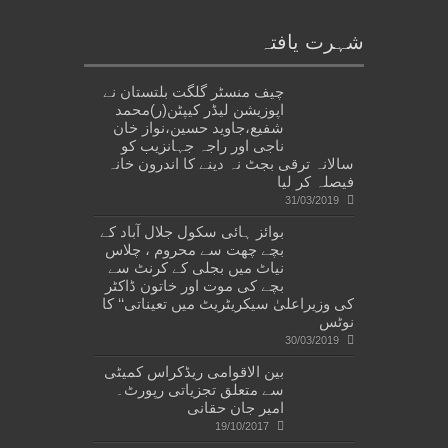
شہرت یافتہ
چیف منسٹر گلگت بلتستان نے
اپوزیشن لیڈر کیپٹن(ر)محمد
شفیع،جاوید حسین،نواز خان
ناجی اور راجہ جہانزیب کو
سالانہ ترقی بجٹ نہ دینے کا اندرون خانہ
فیصلہ کر لیا
31/03/2019
بوائز ہائی سکول جلال آباد کے
بچے چھت سے محروم ، چلاس
نیاٹ میں بجلی کے کرنٹ سے
بچے کی موت اور خاتون ڈاکٹر
کی وزیراعلیٰ سیکریٹریٹ میں تعیناتی‘‘ کا
نوٹس
30/03/2019
بین الاقوامی ریڈکراس کمیٹی
سے متعلق تجزیاتی رپورٹ۔
امیر جان حقانی
19/10/2017