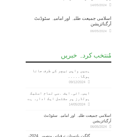
14/05/2024
اسلامی جمیعت طلبہ اور امامیہ سٹوڈنٹ
آرگنائزیشن
06/05/2024
مُنتخب کردہ خبریں
ہمیں واپس نیچر کی طرف جانا
ہوگا۔۔۔۔۔
09/12/2024
ایس۔ائی۔ایف ۔سی تمام اسٹیک
ہولڈرز پر مشتمل ایک ادارہ ہے
14/05/2024
اسلامی جمیعت طلبہ اور امامیہ سٹوڈنٹ
آرگنائزیشن
06/05/2024
گلگت بلتستان ترقیاتی منصوبہ 2024-