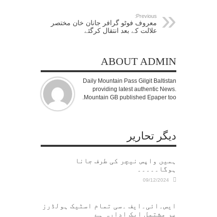
Previous:
معروف فوٹو گرافر جانان خان مختصر
علالت کے بعد انتقال کرگئے
ABOUT ADMIN
Daily Mountain Pass Gilgit Baltistan
providing latest authentic News.
Mountain GB published Epaper too.
دیگر تحاریر
ہمیں واپس نیچر کی طرف جانا
ہوگا۔۔۔۔۔
09/12/2024
ایس۔ائی۔ایف ۔سی تمام اسٹیک ہولڈرز
پر مشتمل ایک ادارہ ہے