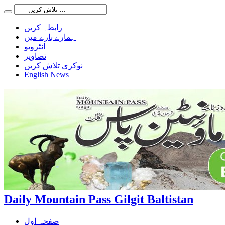
رابطہ کریں
ہمارے بارے میں
انٹرویو
تصاویر
نوکری تلاش کریں
English News
Daily Mountain Pass Gilgit Baltistan
صفحہ اول