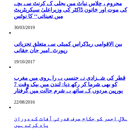
محروم ، چلاس نیاٹ میں بجلی کے کرنٹ سے بچے
کی موت اور خاتون ڈاکٹر کی وزیراعلیٰ سیکریٹریٹ
میں تعیناتی‘‘ کا نوٹس
30/03/2019
بین الاقوامی ریڈکراس کمیٹی سے متعلق تجزیاتی
رپورٹ۔امیر جان حقانی
19/10/2017
قطر کی شہزادی نے جنسی بے راہروی میں مغرب
کو بھی شرما کر رکھ دیا: لندن میں بیک وقت 7
یورپین مردوں کے ساتھ بے شرم حالت میں گرفتار
22/08/2016
ہلالِ احمر کو حکام صرف قدرتی آفات کے دوران
یاد کرتے ہیں