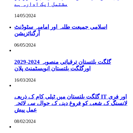
مشتمل ایک ادارہ ہے
14/05/2024
اسلامی جمیعت طلبہ اور امامیہ سٹوڈنٹ
آرگنائزیشن
06/05/2024
گلگت بلتستان ترقیاتی منصوبہ 2024-2029
اورگلگت بلتستان انویسٹمنٹ پلان
16/03/2024
گلگت بلتستان میں ٹیلی کام کے ذریعے IT اور فری
لانسنگ کے شعبے کو فروغ دینے کے حوالے سے لائحہ
عمل پیش
08/02/2024