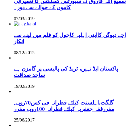
سمیع اللہ فاروق نے سپورٹس کمپلکس کا تعمیراتی
کاموں کے حوالے سے دورہ
07/03/2019
اجے دیوگن کااپنی اہلیہ کاجول کو فلم میں لینے سے
انکار
08/12/2015
پاکستان ایڈ نہیں، ٹریڈ کی پالیسی پر گامزن ہے
ساجد صداقت
19/02/2019
,گلگت،اہلسنت کیلئے فطرانہ فی کس70روپے
مقررفقہ جعفریہ کیلئے فطرانہ 100روپے مقرر
25/06/2017