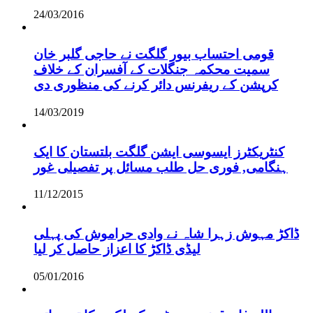
24/03/2016
قومی احتساب بیور گلگت نے حاجی گلبر خان
سمیت محکمہ جنگلات کے آفسران کے خلاف
کرپشن کے ریفرنس دائر کرنے کی منظوری دی
14/03/2019
کنٹریکٹرز ایسوسی ایشن گلگت بلتستان کا ایک
ہنگامی, فوری حل طلب مسائل پر تفصیلی غور
11/12/2015
ڈاکڑ مہوش زہرا شاہ نے وادی حراموش کی پہلی
لیڈی ڈاکڑ کا اعزاز حاصل کر لیا
05/01/2016