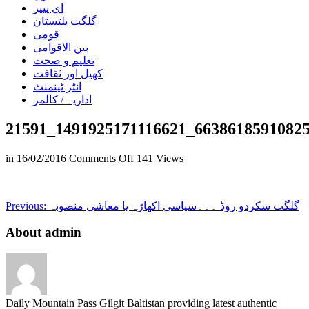
ای پیپر
گلگت بلتستان
قومی
بین الاقوامی
تعلیم و صحت
کھیل اور ثقافت
انٹر ٹینمنٹ
اداریہ / کالمز
21591_1491925171116621_6638618591082
on
in
16/02/2016
Comments Off
141 Views
21591_1491925171116621_663861859
گلگت سکردو روڈ ۔۔۔سیاسی اکھاڑہ یا معاشی منصوبہ
Previous:
About admin
Daily Mountain Pass Gilgit Baltistan providing latest authentic