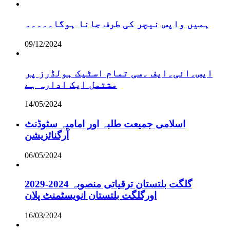
ہمیں واپس نیچر کی طرف جانا ہوگا۔۔۔۔۔
09/12/2024
ایس۔ائی۔ایف ۔سی تمام اسٹیک ہولڈرز پر
مشتمل ایک ادارہ ہے
14/05/2024
اسلامی جمیعت طلبہ اور امامیہ سٹوڈنٹ
آرگنائزیشن
06/05/2024
گلگت بلتستان ترقیاتی منصوبہ 2024-2029
اورگلگت بلتستان انویسٹمنٹ پلان
16/03/2024