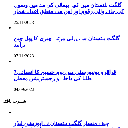
گلگت بلتستان میں کوہ پیمائی کی مد میں وصول
کی جانے والی رقوم اور اس سے متعلق اعداد شمار
25/11/2023
گلگت بلتستان سے پہلی مرتبہ چیری کا پھل چین
برآمد
07/11/2023
قراقرم یونیورسٹی میں یوم حسین کا انعقاد۔,7
طلبا کی داخلہ و رجسٹریشن معطل
04/09/2023
شہرت یافتہ
چیف منسٹر گلگت بلتستان نے اپوزیشن لیڈر