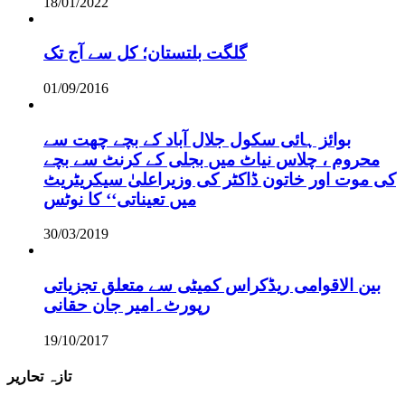
18/01/2022
گلگت بلتستان؛ کل سے آج تک
01/09/2016
بوائز ہائی سکول جلال آباد کے بچے چھت سے
محروم ، چلاس نیاٹ میں بجلی کے کرنٹ سے بچے
کی موت اور خاتون ڈاکٹر کی وزیراعلیٰ سیکریٹریٹ
میں تعیناتی‘‘ کا نوٹس
30/03/2019
بین الاقوامی ریڈکراس کمیٹی سے متعلق تجزیاتی
رپورٹ۔امیر جان حقانی
19/10/2017
تازہ تحاریر