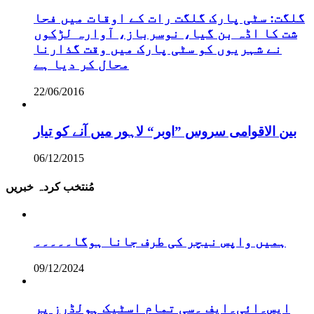
گلگت: سٹی پارک گلگت رات کے اوقات میں فحا
شت کا اڈہ بن گیا، نوسرباز، آوارہ لڑکوں
نے شہریوں کو سٹی پارک میں وقت گذارنا
محال کر دیا ہے
22/06/2016
بین الاقوامی سروس ”اوبر“ لاہور میں آنے کو تیار
06/12/2015
مُنتخب کردہ خبریں
ہمیں واپس نیچر کی طرف جانا ہوگا۔۔۔۔۔
09/12/2024
ایس۔ائی۔ایف ۔سی تمام اسٹیک ہولڈرز پر