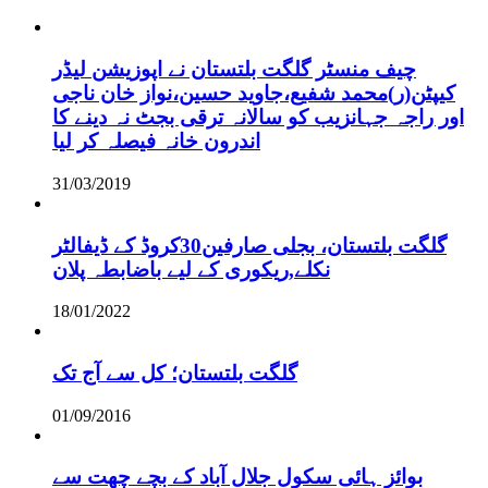
چیف منسٹر گلگت بلتستان نے اپوزیشن لیڈر
کیپٹن(ر)محمد شفیع،جاوید حسین،نواز خان ناجی
اور راجہ جہانزیب کو سالانہ ترقی بجٹ نہ دینے کا
اندرون خانہ فیصلہ کر لیا
31/03/2019
گلگت بلتستان، بجلی صارفین30کروڈ کے ڈیفالٹر
نکلے,ریکوری کے لیے باضابطہ پلان
18/01/2022
گلگت بلتستان؛ کل سے آج تک
01/09/2016
بوائز ہائی سکول جلال آباد کے بچے چھت سے