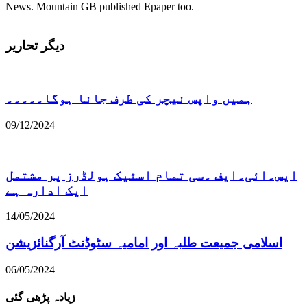
News. Mountain GB published Epaper too.
دیگر تحاریر
ہمیں واپس نیچر کی طرف جانا ہوگا۔۔۔۔۔
09/12/2024
ایس۔ائی۔ایف ۔سی تمام اسٹیک ہولڈرز پر مشتمل
ایک ادارہ ہے
14/05/2024
اسلامی جمیعت طلبہ اور امامیہ سٹوڈنٹ آرگنائزیشن
06/05/2024
زیادہ پڑھی گئی