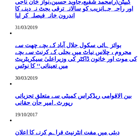
کیپٹن(ر)محمد شفیع،جاوید حسین،نواز خان ناجی
اور راجہ جہانزیب کو سالانہ ترقی بجٹ نہ دینے کا
اندرون خانہ فیصلہ کر لیا
31/03/2019
بوائز ہائی سکول جلال آباد کے بچے چھت سے
محروم ، چلاس نیاٹ میں بجلی کے کرنٹ سے بچے
کی موت اور خاتون ڈاکٹر کی وزیراعلیٰ سیکریٹریٹ
میں تعیناتی‘‘ کا نوٹس
30/03/2019
بین الاقوامی ریڈکراس کمیٹی سے متعلق تجزیاتی
رپورٹ۔امیر جان حقانی
19/10/2017
دبئی میں مفت انٹرنیٹ فراہم کرنے کا اعلان