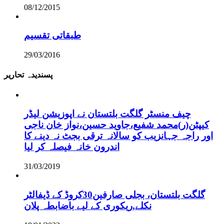
08/12/2015
طبقاتی تقسیم
29/03/2016
پسندیدہ تحاریر
چیف منسٹر گلگت بلتستان نے اپوزیشن لیڈر
کیپٹن(ر)محمد شفیع،جاوید حسین،نواز خان ناجی
اور راجہ جہانزیب کو سالانہ ترقی بجٹ نہ دینے کا
اندرون خانہ فیصلہ کر لیا
31/03/2019
گلگت بلتستان، بجلی صارفین30کروڈ کے ڈیفالٹر
نکلے,ریکوری کے لیے باضابطہ پلان