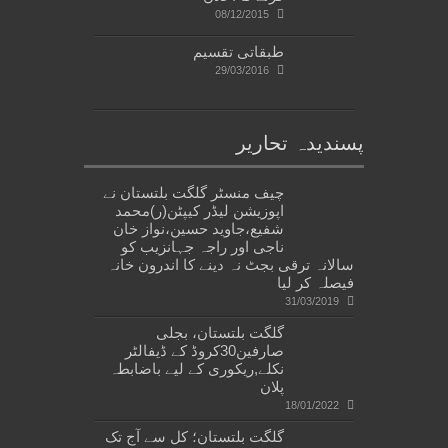
08/12/2015
طبقاتی تقسیم
29/03/2016
پسندیدہ تحاریر
چیف منسٹر گلگت بلتستان نے
اپوزیشن لیڈر کیپٹن(ر)محمد
شفیع،جاوید حسین،نواز خان
ناجی اور راجہ جہانزیب کو
سالانہ ترقی بجٹ نہ دینے کا اندرون خانہ
فیصلہ کر لیا
31/03/2019
گلگت بلتستان، بجلی
صارفین30کروڈ کے ڈیفالٹر
نکلے,ریکوری کے لیے باضابطہ
پلان
18/01/2022
گلگت بلتستان؛ کل سے آج تک