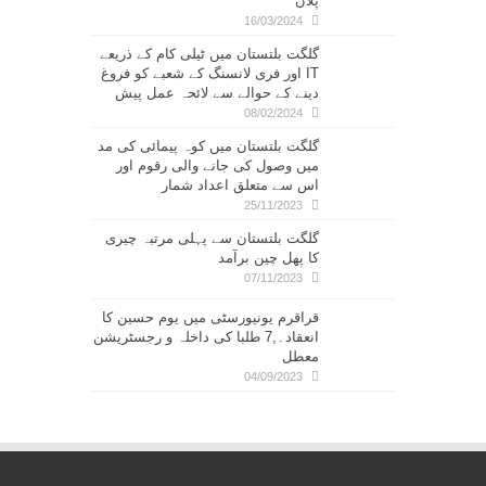
پلان
16/03/2024
گلگت بلتستان میں ٹیلی کام کے ذریعے
IT اور فری لانسنگ کے شعبے کو فروغ
دینے کے حوالے سے لائحہ عمل پیش
08/02/2024
گلگت بلتستان میں کوہ پیمائی کی مد
میں وصول کی جانے والی رقوم اور
اس سے متعلق اعداد شمار
25/11/2023
گلگت بلتستان سے پہلی مرتبہ چیری
کا پھل چین برآمد
07/11/2023
قراقرم یونیورسٹی میں یوم حسین کا
انعقاد۔,7 طلبا کی داخلہ و رجسٹریشن
معطل
04/09/2023