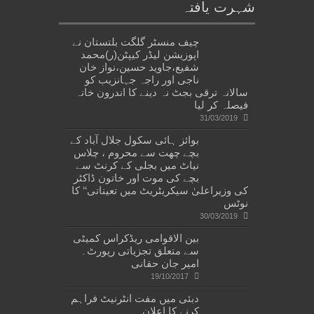
شہرت یافتہ
چیف منسٹر گلگت بلتستان نے
اپوزیشن لیڈر کیپٹن(ر)محمد
شفیع،جاوید حسین،نواز خان
ناجی اور راجہ جہانزیب کو
سالانہ ترقی بجٹ نہ دینے کا اندرون خانہ
فیصلہ کر لیا
31/03/2019
بوائز ہائی سکول جلال آباد کے
بچے چھت سے محروم ، چلاس
نیاٹ میں بجلی کے کرنٹ سے
بچے کی موت اور خاتون ڈاکٹر
کی وزیراعلیٰ سیکریٹریٹ میں تعیناتی‘‘ کا
نوٹس
30/03/2019
بین الاقوامی ریڈکراس کمیٹی
سے متعلق تجزیاتی رپورٹ۔
امیر جان حقانی
19/10/2017
دبئی میں مفت انٹرنیٹ فراہم
کرنے کا اعلان