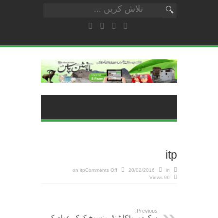
itp
on itp
Comments Off
20/02/2016
in
96 Views
Previous:
سکردوروڈکا ٹینڈرمنسوخ کرکے عوام کے