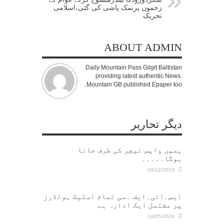
زخموں پرنمک پاشی کی گئی،اسلامی
تحریک
ABOUT ADMIN
Daily Mountain Pass Gilgit Baltistan
providing latest authentic News.
Mountain GB published Epaper too.
دیگر تحاریر
ہمیں واپس نیچر کی طرف جانا
ہوگا۔۔۔۔۔
09/12/2024
ایس۔ائی۔ایف ۔سی تمام اسٹیک ہولڈرز
پر مشتمل ایک ادارہ ہے
14/05/2024