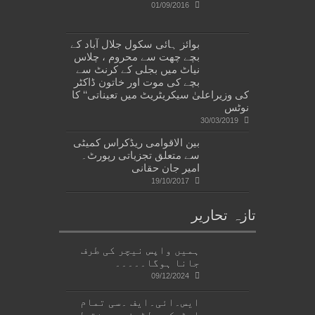
01/09/2016
بوائز ہائی سکول جلال آباد کے
بچے چھت سے محروم ، چلاس
نیاٹ میں بجلی کے کرنٹ سے
بچے کی موت اور خاتون ڈاکٹر
کی وزیراعلیٰ سیکریٹریٹ میں تعیناتی‘‘ کا
نوٹس
30/03/2019
بین الاقوامی ریڈکراس کمیٹی
سے متعلق تجزیاتی رپورٹ۔
امیر جان حقانی
19/10/2017
تازہ تحاریر
ہمیں واپس نیچر کی طرف
جانا ہوگا۔۔۔۔۔
09/12/2024
ایس۔ائی۔ایف ۔سی تمام
اسٹیک ہولڈرز پر مشتمل