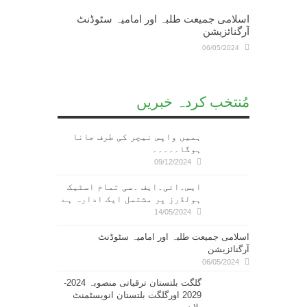
اسلامی جمیعت طلبہ اور امامیہ سٹوڈنٹ
آرگنائزیشن
06/05/2024
مُنتخب کردہ خبریں
ہمیں واپس نیچر کی طرف جانا
ہوگا۔۔۔۔۔
09/12/2024
ایس۔ائی۔ایف ۔سی تمام اسٹیک
ہولڈرز پر مشتمل ایک ادارہ ہے
14/05/2024
اسلامی جمیعت طلبہ اور امامیہ سٹوڈنٹ
آرگنائزیشن
06/05/2024
گلگت بلتستان ترقیاتی منصوبہ 2024-
2029 اورگلگت بلتستان انویسٹمنٹ