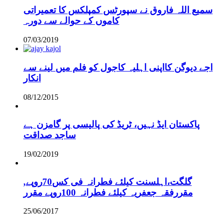
سمیع اللہ فاروق نے سپورٹس کمپلکس کا تعمیراتی
کاموں کے حوالے سے دورہ
07/03/2019
اجے دیوگن کااپنی اہلیہ کاجول کو فلم میں لینے سے
انکار
08/12/2015
پاکستان ایڈ نہیں، ٹریڈ کی پالیسی پر گامزن ہے
ساجد صداقت
19/02/2019
,گلگت،اہلسنت کیلئے فطرانہ فی کس70روپے
مقررفقہ جعفریہ کیلئے فطرانہ 100روپے مقرر
25/06/2017