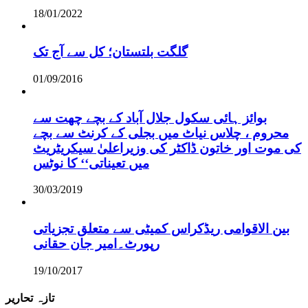
18/01/2022
گلگت بلتستان؛ کل سے آج تک
01/09/2016
بوائز ہائی سکول جلال آباد کے بچے چھت سے
محروم ، چلاس نیاٹ میں بجلی کے کرنٹ سے بچے
کی موت اور خاتون ڈاکٹر کی وزیراعلیٰ سیکریٹریٹ
میں تعیناتی‘‘ کا نوٹس
30/03/2019
بین الاقوامی ریڈکراس کمیٹی سے متعلق تجزیاتی
رپورٹ۔امیر جان حقانی
19/10/2017
تازہ تحاریر