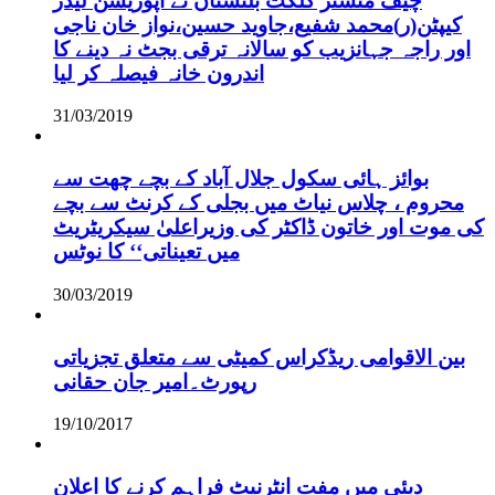
چیف منسٹر گلگت بلتستان نے اپوزیشن لیڈر
کیپٹن(ر)محمد شفیع،جاوید حسین،نواز خان ناجی
اور راجہ جہانزیب کو سالانہ ترقی بجٹ نہ دینے کا
اندرون خانہ فیصلہ کر لیا
31/03/2019
بوائز ہائی سکول جلال آباد کے بچے چھت سے
محروم ، چلاس نیاٹ میں بجلی کے کرنٹ سے بچے
کی موت اور خاتون ڈاکٹر کی وزیراعلیٰ سیکریٹریٹ
میں تعیناتی‘‘ کا نوٹس
30/03/2019
بین الاقوامی ریڈکراس کمیٹی سے متعلق تجزیاتی
رپورٹ۔امیر جان حقانی
19/10/2017
دبئی میں مفت انٹرنیٹ فراہم کرنے کا اعلان