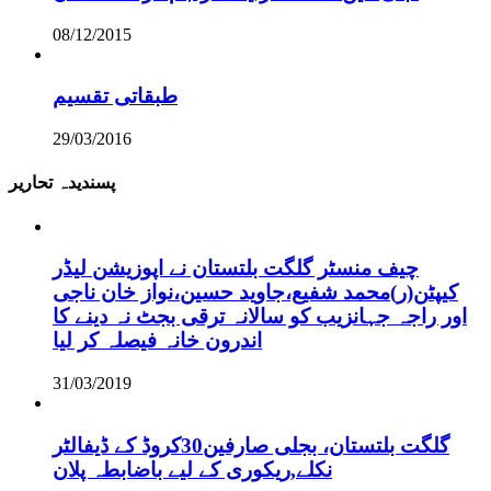
08/12/2015
طبقاتی تقسیم
29/03/2016
پسندیدہ تحاریر
چیف منسٹر گلگت بلتستان نے اپوزیشن لیڈر
کیپٹن(ر)محمد شفیع،جاوید حسین،نواز خان ناجی
اور راجہ جہانزیب کو سالانہ ترقی بجٹ نہ دینے کا
اندرون خانہ فیصلہ کر لیا
31/03/2019
گلگت بلتستان، بجلی صارفین30کروڈ کے ڈیفالٹر
نکلے,ریکوری کے لیے باضابطہ پلان