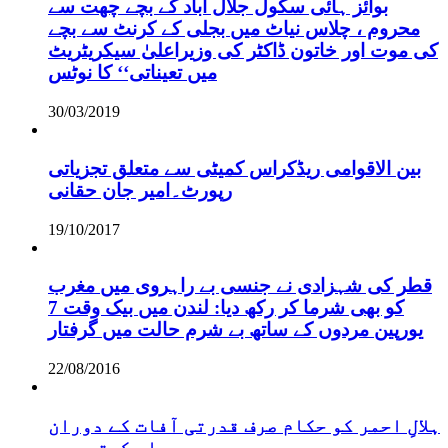
بوائز ہائی سکول جلال آباد کے بچے چھت سے
محروم ، چلاس نیاٹ میں بجلی کے کرنٹ سے بچے
کی موت اور خاتون ڈاکٹر کی وزیراعلیٰ سیکریٹریٹ
میں تعیناتی‘‘ کا نوٹس
30/03/2019
بین الاقوامی ریڈکراس کمیٹی سے متعلق تجزیاتی
رپورٹ۔امیر جان حقانی
19/10/2017
قطر کی شہزادی نے جنسی بے راہروی میں مغرب
کو بھی شرما کر رکھ دیا: لندن میں بیک وقت 7
یورپین مردوں کے ساتھ بے شرم حالت میں گرفتار
22/08/2016
ہلالِ احمر کو حکام صرف قدرتی آفات کے دوران
یاد کرتے ہیں