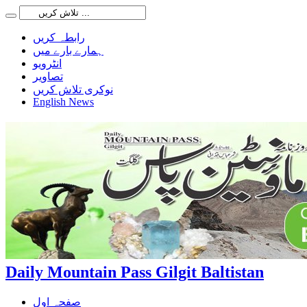
رابطہ کریں
ہمارے بارے میں
انٹرویو
تصاویر
نوکری تلاش کریں
English News
Daily Mountain Pass Gilgit Baltistan
صفحہ اول