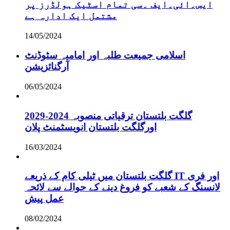
ایس۔ائی۔ایف ۔سی تمام اسٹیک ہولڈرز پر
مشتمل ایک ادارہ ہے
14/05/2024
اسلامی جمیعت طلبہ اور امامیہ سٹوڈنٹ
آرگنائزیشن
06/05/2024
گلگت بلتستان ترقیاتی منصوبہ 2024-2029
اورگلگت بلتستان انویسٹمنٹ پلان
16/03/2024
گلگت بلتستان میں ٹیلی کام کے ذریعے IT اور فری
لانسنگ کے شعبے کو فروغ دینے کے حوالے سے لائحہ
عمل پیش
08/02/2024