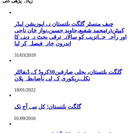
زیادہ پڑھی گئی
چیف منسٹر گلگت بلتستان نے اپوزیشن لیڈر
کیپٹن(ر)محمد شفیع،جاوید حسین،نواز خان ناجی
اور راجہ جہانزیب کو سالانہ ترقی بجٹ نہ دینے کا
اندرون خانہ فیصلہ کر لیا
31/03/2019
گلگت بلتستان، بجلی صارفین30کروڈ کے ڈیفالٹر
نکلے,ریکوری کے لیے باضابطہ پلان
18/01/2022
گلگت بلتستان؛ کل سے آج تک
01/09/2016