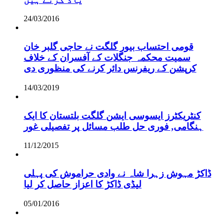
24/03/2016
قومی احتساب بیور گلگت نے حاجی گلبر خان
سمیت محکمہ جنگلات کے آفسران کے خلاف
کرپشن کے ریفرنس دائر کرنے کی منظوری دی
14/03/2019
کنٹریکٹرز ایسوسی ایشن گلگت بلتستان کا ایک
ہنگامی, فوری حل طلب مسائل پر تفصیلی غور
11/12/2015
ڈاکڑ مہوش زہرا شاہ نے وادی حراموش کی پہلی
لیڈی ڈاکڑ کا اعزاز حاصل کر لیا
05/01/2016