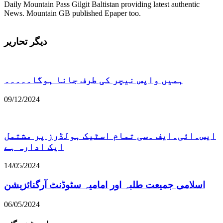
Daily Mountain Pass Gilgit Baltistan providing latest authentic
News. Mountain GB published Epaper too.
دیگر تحاریر
ہمیں واپس نیچر کی طرف جانا ہوگا۔۔۔۔۔
09/12/2024
ایس۔ائی۔ایف ۔سی تمام اسٹیک ہولڈرز پر مشتمل
ایک ادارہ ہے
14/05/2024
اسلامی جمیعت طلبہ اور امامیہ سٹوڈنٹ آرگنائزیشن
06/05/2024