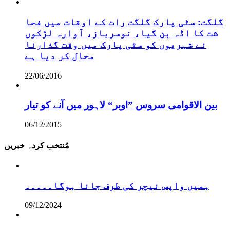
گلگت: سٹی پارک گلگت رات کے اوقات میں فحا
شت کا اڈہ بن گیا، نوسرباز، آوارہ لڑکوں
نے شہریوں کو سٹی پارک میں وقت گذارنا
محال کر دیا ہے
22/06/2016
بین الاقوامی سروس ”اوبر“ لاہور میں آنے کو تیار
06/12/2015
مُنتخب کردہ خبریں
ہمیں واپس نیچر کی طرف جانا ہوگا۔۔۔۔۔
09/12/2024