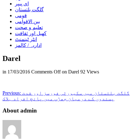
ای پیپر
گلگت بلتستان
قومی
بین الاقوامی
تعلیم و صحت
کھیل اور ثقافت
انٹر ٹینمنٹ
اداریہ / کالمز
Darel
in
17/03/2016
Comments Off
on Darel
92 Views
گلگت بلتستان میں سکیورٹی فورسز اور شدت
Previous:
پسندوں کے درمیان جھڑپ میں پانچ افراد ہلاک
About admin