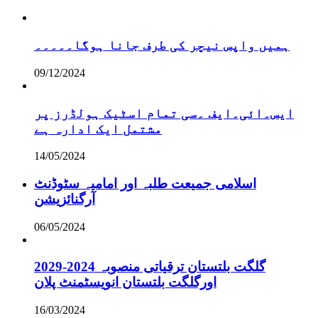
ہمیں واپس نیچر کی طرف جانا ہوگا۔۔۔۔۔
09/12/2024
ایس۔ائی۔ایف ۔سی تمام اسٹیک ہولڈرز پر
مشتمل ایک ادارہ ہے
14/05/2024
اسلامی جمیعت طلبہ اور امامیہ سٹوڈنٹ
آرگنائزیشن
06/05/2024
گلگت بلتستان ترقیاتی منصوبہ 2024-2029
اورگلگت بلتستان انویسٹمنٹ پلان
16/03/2024