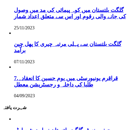
گلگت بلتستان میں کوہ پیمائی کی مد میں وصول
کی جانے والی رقوم اور اس سے متعلق اعداد شمار
25/11/2023
گلگت بلتستان سے پہلی مرتبہ چیری کا پھل چین
برآمد
07/11/2023
قراقرم یونیورسٹی میں یوم حسین کا انعقاد۔,7
طلبا کی داخلہ و رجسٹریشن معطل
04/09/2023
شہرت یافتہ