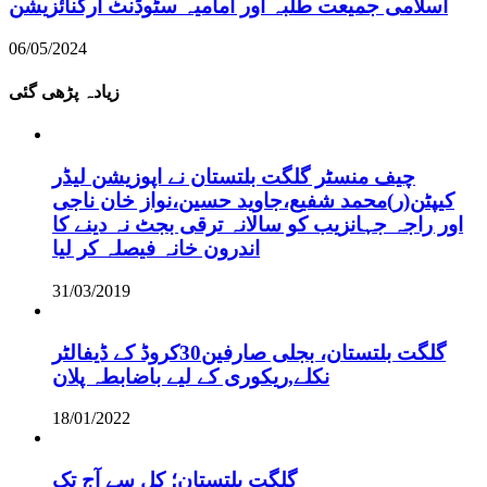
اسلامی جمیعت طلبہ اور امامیہ سٹوڈنٹ آرگنائزیشن
06/05/2024
زیادہ پڑھی گئی
چیف منسٹر گلگت بلتستان نے اپوزیشن لیڈر
کیپٹن(ر)محمد شفیع،جاوید حسین،نواز خان ناجی
اور راجہ جہانزیب کو سالانہ ترقی بجٹ نہ دینے کا
اندرون خانہ فیصلہ کر لیا
31/03/2019
گلگت بلتستان، بجلی صارفین30کروڈ کے ڈیفالٹر
نکلے,ریکوری کے لیے باضابطہ پلان
18/01/2022
گلگت بلتستان؛ کل سے آج تک