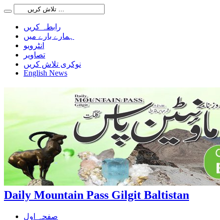
رابطہ کریں
ہمارے بارے میں
انٹرویو
تصاویر
نوکری تلاش کریں
English News
Daily Mountain Pass Gilgit Baltistan
صفحہ اول