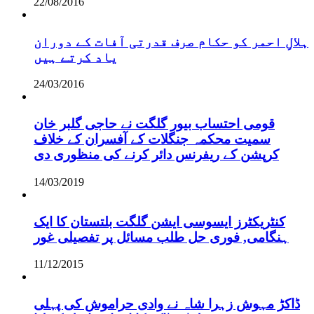
22/08/2016
ہلالِ احمر کو حکام صرف قدرتی آفات کے دوران
یاد کرتے ہیں
24/03/2016
قومی احتساب بیور گلگت نے حاجی گلبر خان
سمیت محکمہ جنگلات کے آفسران کے خلاف
کرپشن کے ریفرنس دائر کرنے کی منظوری دی
14/03/2019
کنٹریکٹرز ایسوسی ایشن گلگت بلتستان کا ایک
ہنگامی, فوری حل طلب مسائل پر تفصیلی غور
11/12/2015
ڈاکڑ مہوش زہرا شاہ نے وادی حراموش کی پہلی