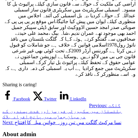
اراضی کی ملکیت کے حوالے سے قانون سازی کیلئے پرائیوٹ بل کا
مسودہ اسمبلی سکریٹریٹ میں سکریٹری قانون ساز اسمبلی
عبداللہ کے حوالے کردیا ،یہ بل اسمبلی کی آئندہ اجلاس میں
منظوری کیلئے ایوان میں پیش کیا جائیگا،اس موقع پر پی پی پی کے
صوبائی صدر امجد حسین اڈووکیٹ اور سابق ڈپٹی سپیکر جمیل
احمد بھی موجود تھے عمران ندیم ،شاہ بیگ ،محمد علی حیدنے
صحافیوں سے گفتگو کرتے ہوئے کہا کہ گلگت بلتستان میں نافذ
ناتوڑ رول1978اسلامی قوانین کے خلاف ہے جو شاملات کو قبول
نہیں کرتا ہے گورننس آرڈر 2009کے تحت کوئی بھی غیر شرعی
قانون جی بی میں لاگو نہیں ہوسکتاہے اپوزیشن جماعتوں نے
عوامی حقوق کے تحفظ کیلئے پرائیوٹ بل تیار کرکے اسمبلی
سکریٹریٹ میں جمع کرادیا ہے اب یہ اسمبلی کی ذمہ داری ہے کہ
وہ اسے منظورکر کے نافذ کرے
Sharing is caring!
Facebook
Twitter
LinkedIn
گلگت
Previous:
بلتستان میں سکیورٹی فورسز اور شدت پسندوں کے
درمیان جھڑپ میں پانچ افراد ہلاک
نسا مرکیٹ گلگت میں تین روزہ خواتین میلہ کا افتتاح
Next:
About admin