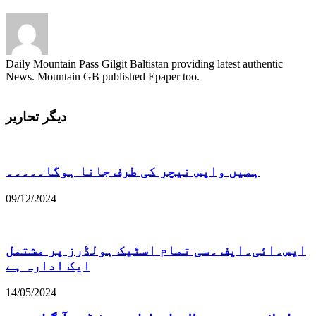
Daily Mountain Pass Gilgit Baltistan providing latest authentic
News. Mountain GB published Epaper too.
دیگر تحاریر
ہمیں واپس نیچر کی طرف جانا ہوگا۔۔۔۔۔
09/12/2024
ایس۔ائی۔ایف ۔سی تمام اسٹیک ہولڈرز پر مشتمل
ایک ادارہ ہے
14/05/2024