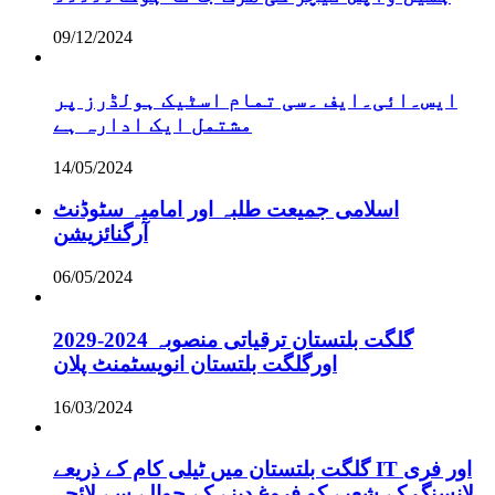
09/12/2024
ایس۔ائی۔ایف ۔سی تمام اسٹیک ہولڈرز پر
مشتمل ایک ادارہ ہے
14/05/2024
اسلامی جمیعت طلبہ اور امامیہ سٹوڈنٹ
آرگنائزیشن
06/05/2024
گلگت بلتستان ترقیاتی منصوبہ 2024-2029
اورگلگت بلتستان انویسٹمنٹ پلان
16/03/2024
گلگت بلتستان میں ٹیلی کام کے ذریعے IT اور فری
لانسنگ کے شعبے کو فروغ دینے کے حوالے سے لائحہ