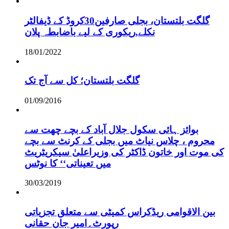
گلگت بلتستان، بجلی صارفین30کروڈ کے ڈیفالٹر
نکلے,ریکوری کے لیے باضابطہ پلان
18/01/2022
گلگت بلتستان؛ کل سے آج تک
01/09/2016
بوائز ہائی سکول جلال آباد کے بچے چھت سے
محروم ، چلاس نیاٹ میں بجلی کے کرنٹ سے بچے
کی موت اور خاتون ڈاکٹر کی وزیراعلیٰ سیکریٹریٹ
میں تعیناتی‘‘ کا نوٹس
30/03/2019
بین الاقوامی ریڈکراس کمیٹی سے متعلق تجزیاتی
رپورٹ۔امیر جان حقانی