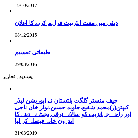
19/10/2017
دبئی میں مفت انٹرنیٹ فراہم کرنے کا اعلان
08/12/2015
طبقاتی تقسیم
29/03/2016
پسندیدہ تحاریر
چیف منسٹر گلگت بلتستان نے اپوزیشن لیڈر
کیپٹن(ر)محمد شفیع،جاوید حسین،نواز خان ناجی
اور راجہ جہانزیب کو سالانہ ترقی بجٹ نہ دینے کا
اندرون خانہ فیصلہ کر لیا
31/03/2019