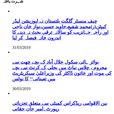
شہرت یافتہ
چیف منسٹر گلگت بلتستان نے اپوزیشن لیڈر
کیپٹن(ر)محمد شفیع،جاوید حسین،نواز خان ناجی
اور راجہ جہانزیب کو سالانہ ترقی بجٹ نہ دینے کا
اندرون خانہ فیصلہ کر لیا
31/03/2019
بوائز ہائی سکول جلال آباد کے بچے چھت سے
محروم ، چلاس نیاٹ میں بجلی کے کرنٹ سے بچے
کی موت اور خاتون ڈاکٹر کی وزیراعلیٰ سیکریٹریٹ
میں تعیناتی‘‘ کا نوٹس
30/03/2019
بین الاقوامی ریڈکراس کمیٹی سے متعلق تجزیاتی
رپورٹ۔امیر جان حقانی