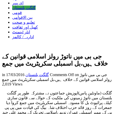
ای پیپر
گلگت بلتستان
قومی
بین الاقوامی
تعلیم و صحت
کھیل اور ثقافت
انٹر ٹینمنٹ
اداریہ / کالمز
جی بی میں ناتوڑ رولز اسلامی قوانین کے
خلاف ہیں،بل اسمبلی سکریٹریٹ میں جمع
on جی بی میں ناتوڑ
Comments Off
گلگت بلتستان
17/03/2016
in
رولز اسلامی قوانین کے خلاف ہیں،بل اسمبلی سکریٹریٹ میں جمع
2,019 Views
گلگت (ماونٹین پاس)اپوزیش جماعتوں نے مشترکہ طور پر گلگت
بلتستان میں ناتوڑ زمینوں کی ملکیت کے حوالے سے قانون سازی
کیلئے پرائیوٹ بل کا مسودہ اسمبلی سکریٹریٹ میں جمع کروا دیا
جمعرات کے روز قائد حزب اختلاف شاہ بیگ کی قیادت میں پی پی
پی کے ممبر اسمبلی عمران ندیم ،اسلامی تحریک کے محمد علی حید