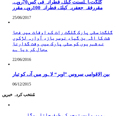
,گلگت،اہلسنت کیلئے فطرانہ فی کس70روپے
مقررفقہ جعفریہ کیلئے فطرانہ 100روپے مقرر
25/06/2017
گلگت: سٹی پارک گلگت رات کے اوقات میں فحا
شت کا اڈہ بن گیا، نوسرباز، آوارہ لڑکوں
نے شہریوں کو سٹی پارک میں وقت گذارنا
محال کر دیا ہے
22/06/2016
بین الاقوامی سروس ”اوبر“ لاہور میں آنے کو تیار
06/12/2015
مُنتخب کردہ خبریں
ہمیں واپس نیچر کی طرف جانا ہوگا۔۔۔۔۔