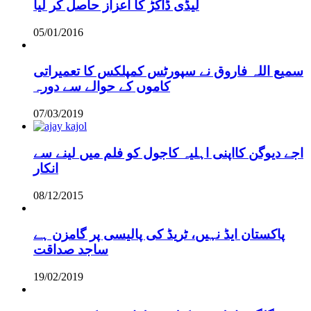
لیڈی ڈاکڑ کا اعزاز حاصل کر لیا
05/01/2016
سمیع اللہ فاروق نے سپورٹس کمپلکس کا تعمیراتی
کاموں کے حوالے سے دورہ
07/03/2019
اجے دیوگن کااپنی اہلیہ کاجول کو فلم میں لینے سے
انکار
08/12/2015
پاکستان ایڈ نہیں، ٹریڈ کی پالیسی پر گامزن ہے
ساجد صداقت
19/02/2019