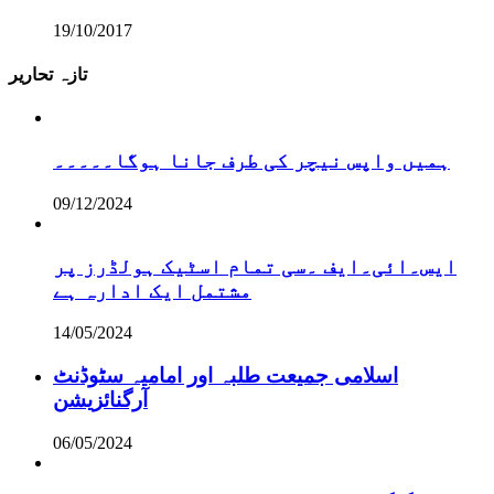
19/10/2017
تازہ تحاریر
ہمیں واپس نیچر کی طرف جانا ہوگا۔۔۔۔۔
09/12/2024
ایس۔ائی۔ایف ۔سی تمام اسٹیک ہولڈرز پر
مشتمل ایک ادارہ ہے
14/05/2024
اسلامی جمیعت طلبہ اور امامیہ سٹوڈنٹ
آرگنائزیشن
06/05/2024