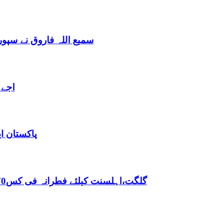
سمیع اللہ فاروق نے سپو
اجے 
پاکستان ا
,گلگت،اہلسنت کیلئے فطرانہ فی کس70روپے مقررفقہ جعفریہ کیلئے فطرانہ 100روپے مقرر