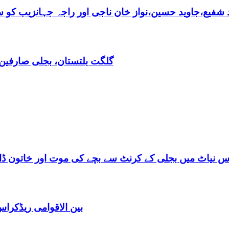
فیع،جاوید حسین،نواز خان ناجی اور راجہ جہانزیب کو سالا
گلگت بلتستان، بجلی صارفین30کروڈ کے ڈیفالٹر نکلے,ریکوری کے لیے باضابطہ پلان
س نیاٹ میں بجلی کے کرنٹ سے بچے کی موت اور خاتون ڈاکٹ
بین الاقوامی ریڈکرا