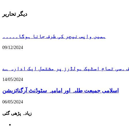
دیگر تحاریر
ہمیں واپس نیچر کی طرف جانا ہوگا۔۔۔۔۔
09/12/2024
۔سی تمام اسٹیک ہولڈرز پر مشتمل ایک ادارہ ہے
14/05/2024
اسلامی جمیعت طلبہ اور امامیہ سٹوڈنٹ آرگنائزیشن
06/05/2024
زیادہ پڑھی گئی