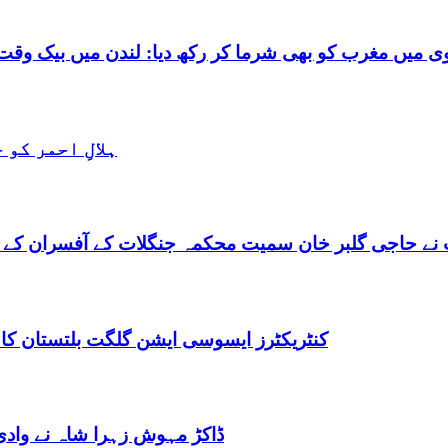
شرما کر رکھ دیا: لندن میں بیک وقت 7 یورپین مردوں کے ساتھ بے شرم حالت میں گرفتا
ہلالِ احمر کو
نے حاجی گلبر خان سمیت محکمہ جنگلات کے آفسران کے 
کنٹریکٹرز ایسوسی ایشن گلگت بلتستان کا
ڈاکڑ مہوش زہرا شاہ نے وادی