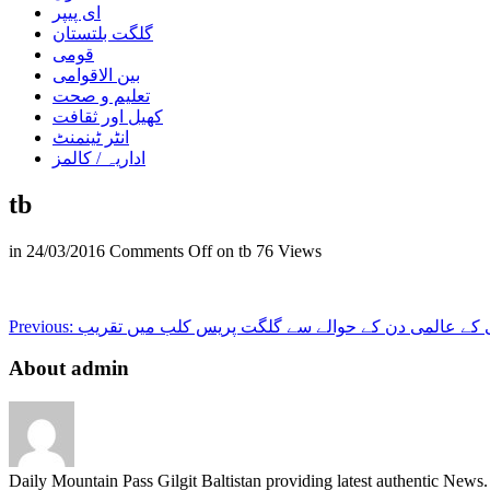
ای پیپر
گلگت بلتستان
قومی
بین الاقوامی
تعلیم و صحت
کھیل اور ثقافت
انٹر ٹینمنٹ
اداریہ / کالمز
tb
in
24/03/2016
Comments Off
on tb
76 Views
 کے عالمی دن کے حوالے سے گلگت پریس کلب میں تقریب
Previous:
About admin
Daily Mountain Pass Gilgit Baltistan providing latest authentic New