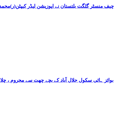
چیف منسٹر گلگت بلتستان نے اپوزیشن لیڈر کیپٹن(ر)محمد ش
بوائز ہائی سکول جلال آباد کے بچے چھت سے محروم ، چلا