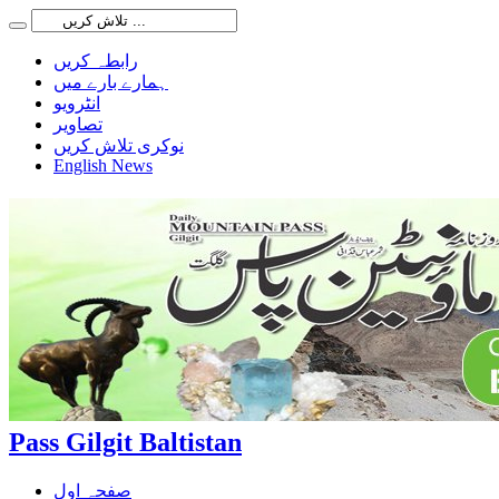
رابطہ کریں
ہمارے بارے میں
انٹرویو
تصاویر
نوکری تلاش کریں
English News
Pass Gilgit Baltistan
صفحہ اول