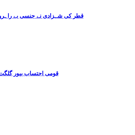
قطر کی شہزادی نے جنسی بے راہروی میں مغرب کو بھی 
قومی احتساب بیور گلگت 