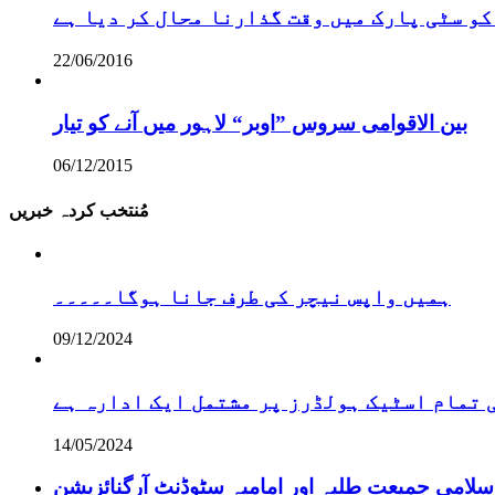
کو سٹی پارک میں وقت گذارنا محال کر دیا ہے
22/06/2016
بین الاقوامی سروس ”اوبر“ لاہور میں آنے کو تیار
06/12/2015
مُنتخب کردہ خبریں
ہمیں واپس نیچر کی طرف جانا ہوگا۔۔۔۔۔
09/12/2024
تمام اسٹیک ہولڈرز پر مشتمل ایک ادارہ ہے
14/05/2024
سلامی جمیعت طلبہ اور امامیہ سٹوڈنٹ آرگنائزیشن