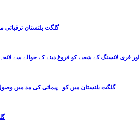
گلگت بلتستان ترقیاتی منصوبہ 2024-2029 اورگلگت بلتستان 
گلگت بلتستان میں ٹیلی کام کے ذریعے IT اور فری لانسنگ کے شعبے کو فروغ دینے کے حوالے س
گلگت بلتستان میں کوہ پیمائی کی مد میں وصول
گل