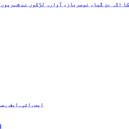
کا اڈہ بن گیا، نوسرباز، آوارہ لڑکوں نے شہریوں 
ایس۔ائی۔ایف ۔سی 
ا