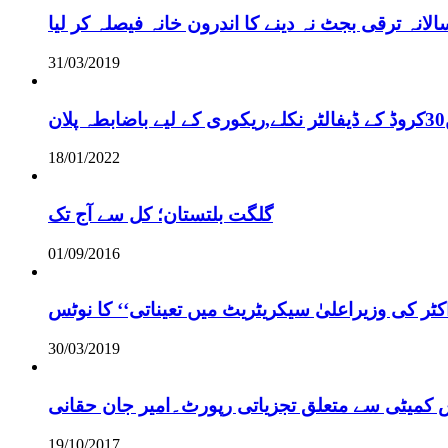
نہ ترقی بجٹ نہ دینے کا اندرون خانہ فیصلہ کر لیا
31/03/2019
18/01/2022
گلگت بلتستان؛ کل سے آج تک
01/09/2016
ر کی وزیراعلیٰ سیکریٹریٹ میں تعیناتی‘‘ کا نوٹس
30/03/2019
س کمیٹی سے متعلق تجزیاتی رپورٹ۔امیر جان حقانی
19/10/2017