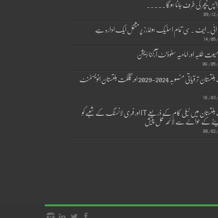
اپس نیچر کی طرف جانا ہوگا۔۔۔۔۔
09/12
ی۔ایف ۔سی تمام اسٹیک ہولڈرز پر مشتمل ایک ادارہ ہے
14/05
یعت طلبہ اور امامیہ سٹوڈنٹ آرگنائزیشن
06/05/
گلگت بلتستان ترقیاتی منصوبہ 2024-2029 اورگلگت بلتستان انویسٹمنٹ
16/03
گلگت بلتستان میں ٹیلی کام کے ذریعے IT اور فری لانسنگ کے شعبے کو
نے کے حوالے سے لائحہ عمل پیش
08/02