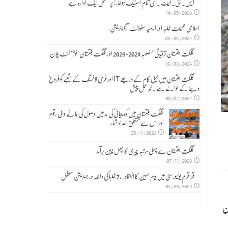
ایس۔ائی۔ایف ۔سی تمام اسٹیک ہولڈرز پر مشتمل ایک ادارہ ہے
14/05/2024
اسلامی جمیعت طلبہ اور امامیہ سٹوڈنٹ آرگنائزیشن
06/05/2024
گلگت بلتستان ترقیاتی منصوبہ 2024-2029 اورگلگت بلتستان انویسٹمنٹ پلان
16/03/2024
گلگت بلتستان میں ٹیلی کام کے ذریعے IT اور فری لانسنگ کے شعبے کو فروغ
دینے کے حوالے سے لائحہ عمل پیش
08/02/2024
گلگت بلتستان میں کوہ پیمائی کی مد میں وصول کی جانے والی رقوم
اور اس سے متعلق اعداد شمار
25/11/2023
گلگت بلتستان سے پہلی مرتبہ چیری کا پھل چین برآمد
07/11/2023
قراقرم یونیورسٹی میں یوم حسین کا انعقاد۔,7 طلبا کی داخلہ و رجسٹریشن معطل
04/09/2023
ن