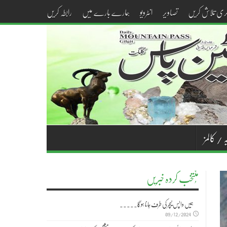
کری تلاش کریں
تصاویر
انٹرویو
ہمارے بارے میں
رابطہ کریں
 / کالمز
مُنتخب کردہ خبریں
ہمیں واپس نیچر کی طرف جانا ہوگا۔۔۔۔۔
09/12/2024