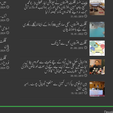
چیف منسٹر گلگت بلتستان نے اپوزیشن لیڈر کیپٹن(ر)محمد
ہمیں و
شفیع،جاوید حسین،نواز خان ناجی اور راجہ جہانزیب کو سالانہ ترقی
/2024
بجٹ نہ دینے کا اندرون خانہ فیصلہ کر لیا
ایس۔ائ
31/03/2019
/2024
گلگت بلتستان، بجلی صارفین30کروڈ کے ڈیفالٹر نکلے,ریکوری
اسلامی جم
کے لیے باضابطہ پلان
2024
18/01/2022
گلگت بلتستان؛ کل سے آج تک
پلان
01/09/2016
/2024
بوائز ہائی سکول جلال آباد کے بچے چھت سے محروم ، چلاس
فروغ دی
نیاٹ میں بجلی کے کرنٹ سے بچے کی موت اور خاتون ڈاکٹر کی
/2024
وزیراعلیٰ سیکریٹریٹ میں تعیناتی‘‘ کا نوٹس
30/03/2019
بین الاقوامی ریڈکراس کمیٹی سے متعلق تجزیاتی رپورٹ۔امیر
جان حقانی
19/10/2017