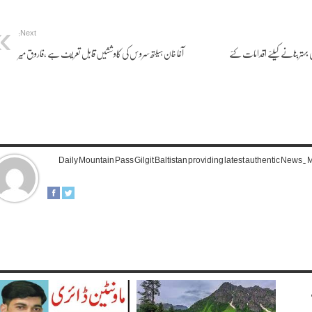
Next:
ی بہتربنانے کیلئے اقدامات کئے
آغا خان ہیلتھ سروس کی کاوششیں قابل تعریف ہے ,فاروق میر
Daily Mountain Pass Gilgit Baltistan providing latest authentic News