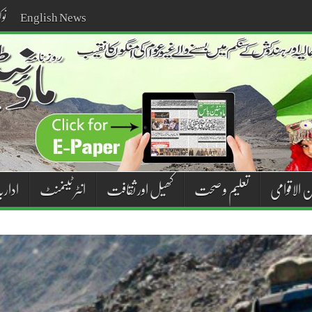
English News
نو
ن الاقوامی
تعلیم و صحت
کھیل اور ثقافت
انٹر ٹینمنٹ
اداریہ