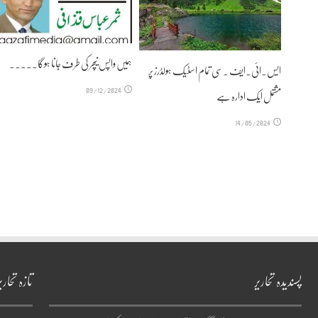
ہمیں واپس نیچر کی طرف جانا ہوگا۔۔۔۔۔
ایس۔ائی۔ایف ۔سی تمام اسٹیک ہولڈرز پر
09/12/2024
مشتمل ایک ادارہ ہے
14/05/2024
پسندیدہ تحاریر
تازہ تحاری