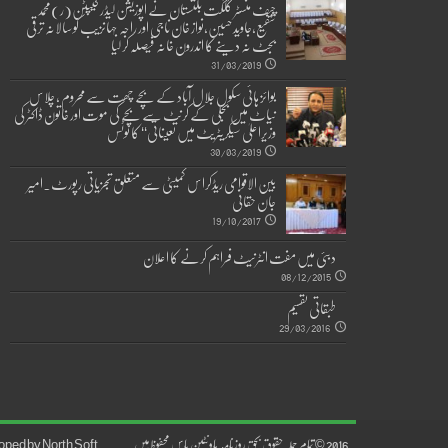
چیف منسٹر گلگت بلتستان نے اپوزیشن لیڈر کیپٹن(ر)محمد
شفیع،جاوید حسین،نواز خان ناجی اور راجہ جہانزیب کو سالانہ ترقی
بجٹ نہ دینے کا اندرون خانہ فیصلہ کر لیا
31/03/2019
بوائز ہائی سکول جلال آباد کے بچے چھت سے محروم ، چلاس
نیاٹ میں بجلی کے کرنٹ سے بچے کی موت اور خاتون ڈاکٹر کی
وزیراعلیٰ سیکریٹریٹ میں تعیناتی‘‘ کا نوٹس
30/03/2019
بین الاقوامی ریڈکراس کمیٹی سے متعلق تجزیاتی رپورٹ۔امیر
جان حقانی
19/10/2017
دبئی میں مفت انٹرنیٹ فراہم کرنے کا اعلان
08/12/2015
طبقاتی تقسیم
29/03/2016
.2016 © تمام جملہ حقوق بحق روزنامہ ماونٹین پاس محفوظ ہیں۔ ....Developed by
North Soft