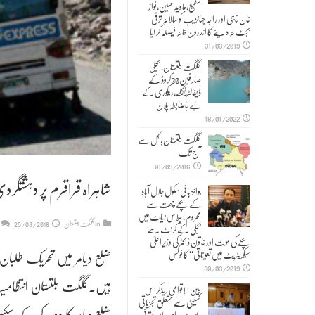
شفیع،جاوید حسین،نواز
خان ناجی اور راجہ جہانزیب کو سالانہ ترقی
بجٹ نہ دینے کا اندرون خانہ فیصلہ کر لیا
31/03/2019
گلگت بلتستان، بجلی
صارفین30کروڈ کے
ڈیفالٹر نکلے,ریکوری کے
لیے باضابطہ پلان
18/01/2022
گلگت بلتستان؛ کل سے
آج تک
01/09/2016
شاہراہ قراقرم پر دہشتگ
بوائز ہائی سکول جلال آباد
کے بچے چھت سے
محروم ، چلاس نیاٹ میں
in
گلگت بلتستان
25/03/2016
بجلی کے کرنٹ سے
بچے کی موت اور خاتون ڈاکٹر کی وزیراعلیٰ
ضلع دیامر میں تحریک طلبان 
سیکریٹریٹ میں تعیناتی‘‘ کا نوٹس
30/03/2019
ہیں۔گلگت بلتستان انتظامیہ 
بین الاقوامی ریڈکراس
کمیٹی سے متعلق تجزیاتی
ضلع دیامر کا دورہ کر کے سک