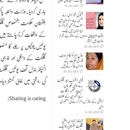
رپورٹ۔امیر جان حقانی
19/10/2017
قطر کی شہزادی نے
جنسی بے راہروی میں
بلتستان حکومت بلخصوص گلگت 
مغرب کو بھی شرما کر رکھ
دیا: لندن میں بیک
کے واقعات کرنا چاہتے ہیں۔
وقت 7 یورپین مردوں کے ساتھ بے شرم
حالت میں گرفتار
پولیس چوکیوں پر حملے کا من
22/08/2016
ہلالِ احمر کو حکام صرف
گلگت کے داخلی اور خارجی را
قدرتی آفات کے
دوران یاد کرتے ہیں
انسپکٹر جنرل آف پولیس گلگت
24/03/2016
کی روشنی میں ڈپٹی کمشنر دیا
قومی احتساب بیور گلگت
نے حاجی گلبر خان
سمیت محکمہ جنگلات
Sharing is caring!
کے آفسران کے خلاف
کرپشن کے ریفرنس دائر کرنے کی منظوری
دی
14/03/2019
کنٹریکٹرز ایسوسی ایشن
گلگت بلتستان کا ایک