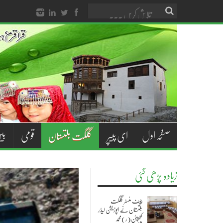
صفحہ اول
ای پیپر
قومی
بی
گلگت بلتستان
زیادہ پڑھی گئی
چیف منسٹر گلگت
بلتستان نے اپوزیشن لیڈر
کیپٹن(ر)محمد