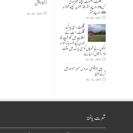
,گلگت،اہلسنت کیلئے فطرانہ فی
آرگنائزیشن
کس70روپے مقررفقہ جعفریہ کیلئے فطرانہ
100روپے مقرر
06/05/2024
25/06/2017
گلگت: سٹی پارک
گلگت رات کے
اوقات میں فحا شت کا
اڈہ بن گیا، نوسرباز، آوارہ
لڑکوں نے شہریوں کو سٹی پارک میں وقت
گذارنا محال کر دیا ہے
22/06/2016
بین الاقوامی سروس ”اوبر“ لاہور میں
آنے کو تیار
06/12/2015
شہرت یافتہ