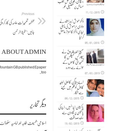
ہنگامی, فوری حل طلب
مسائل پر تفصیلی غور
11/12/2015
Previous:
ڈاکڑ مہوش زہرا شاہ نے
محکمہ تعمیرات عامہ کی کارکردگ
وادی حراموش کی پہلی
لیڈی ڈاکڑ کا اعزاز حاصل
جائیں‘حفیظ الرحمن
کر لیا
05/01/2016
ABOUT ADMIN
سمیع اللہ فاروق نے
سپورٹس کمپلکس کا
تعمیراتی کاموں کے
حوالے سے دورہ
. Mountain GB published Epaper
too.
07/03/2019
اجے دیوگن کااپنی اہلیہ
کاجول کو فلم میں لینے
سے انکار
08/12/2015
دیگر تحاریر
پاکستان ایڈ نہیں، ٹریڈ کی
پالیسی پر گامزن ہے
ساجد صداقت
اسلامی جمیعت طلبہ اور امامیہ سٹوڈنٹ
19/02/2019